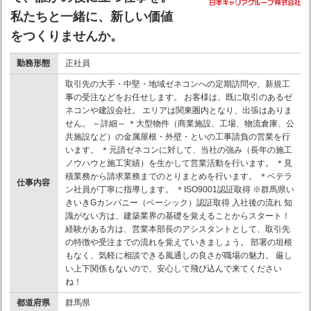
私たちと一緒に、新しい価値
をつくりませんか。
勤務形態
正社員
取引先の大手・中堅・地域ゼネコンへの定期訪問や、新規工
事の受注などをお任せします。 お客様は、既に取引のあるゼ
ネコンや建設会社。 エリアは関東圏内となり、出張はありま
せん。 ～詳細～ ＊大型物件（商業施設、工場、物流倉庫、公
共施設など）の金属屋根・外壁・といの工事請負の営業を行
います。 ＊元請ゼネコンに対して、当社の強み（長年の施工
ノウハウと施工実績）を生かして営業活動を行います。 ＊見
積業務から請求業務までのとりまとめを行います。 ＊ベテラ
仕事内容
ン社員が丁寧に指導します。 ＊ISO9001認証取得 ※群馬県い
きいきGカンパニー（ベーシック）認証取得 入社後の流れ 知
識がない方は、建築業界の基礎を覚えることからスタート！
経験がある方は、営業本部長のアシスタントとして、取引先
の特徴や受注までの流れを覚えていきましょう。 部署の垣根
もなく、気軽に相談できる風通しの良さが職場の魅力。 厳し
い上下関係もないので、安心して飛び込んで来てください
ね！
都道府県
群馬県