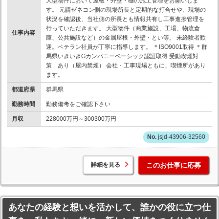
大型物件において屋根・外壁・樋の施工管理をお願いしま
す。 元請ゼネコン側の現場所長と定期的な打合せや、現場の
状況を確認後、当社側の所長とも情報共有し工事進捗管理を
行っていただきます。 大型物件（商業施設、工場、物流倉
仕事内容
庫、公共施設など）の金属屋根・外壁・とい等。 未経験者歓
迎。ベテラン社員が丁寧に指導します。 ＊ISO9001取得 ＊群
馬県いきいきGカンパニーベーシック認証取得 受動喫煙対
策 あり（屋内禁煙） 会社・工事現場ともに、喫煙所があり
ます。
都道府県
群馬県
勤務時間
勤務備考をご確認下さい
月収
228000万円～300300万円
jsjd-43906-32560
詳細を見る
このお仕事に応募
あなたの経験と想いを活かして、誰かの役に立つ仕