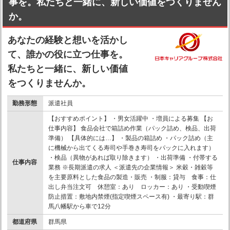
事を。私たちと一緒に、新しい価値をつくりません
か。
あなたの経験と想いを活かし
て、誰かの役に立つ仕事を。
私たちと一緒に、新しい価値
をつくりませんか。
勤務形態
派遣社員
【おすすめポイント】 ・男女活躍中 ・増員による募集 【お
仕事内容】 食品会社で箱詰め作業（パック詰め、検品、出荷
準備） 【具体的には…】 ・製品の箱詰め ・パック詰め（主
に機械から出てくる寿司や手巻き寿司をパックに入れます）
・検品（異物があれば取り除きます） ・出荷準備 ・付帯する
仕事内容
業務 ※長期派遣の求人 ＜派遣先の企業情報＞ 米穀・雑穀等
を主要原料とした食品の製造・販売 ・制服：貸与 食事：仕
出し弁当注文可 休憩室：あり ロッカー：あり ・受動喫煙
防止措置：敷地内禁煙(指定喫煙スペース有) ・最寄り駅：群
馬八幡駅から車で12分
都道府県
群馬県