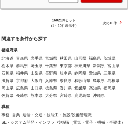
16021
件ヒット
次の10件
(1～10件表示中)
関連する条件から探す
都道府県
北海道
青森県
岩手県
宮城県
秋田県
山形県
福島県
茨城県
栃木県
群馬県
埼玉県
千葉県
東京都
神奈川県
新潟県
富山県
石川県
福井県
山梨県
長野県
岐阜県
静岡県
愛知県
三重県
滋賀県
京都府
大阪府
兵庫県
奈良県
和歌山県
鳥取県
島根県
岡山県
広島県
山口県
徳島県
香川県
愛媛県
高知県
福岡県
佐賀県
長崎県
熊本県
大分県
宮崎県
鹿児島県
沖縄県
職種
事務
営業
運輸・交通・技能工・施設/設備管理職
SE・システム開発・インフラ
技術職（電気・電子・機械・半導体）