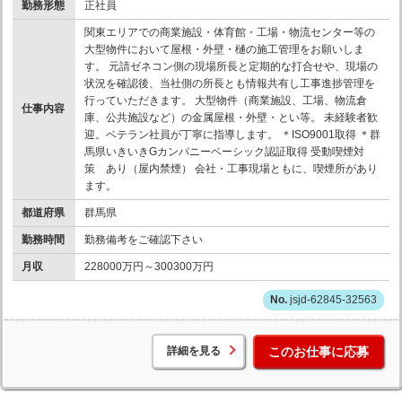
勤務形態
正社員
関東エリアでの商業施設・体育館・工場・物流センター等の
大型物件において屋根・外壁・樋の施工管理をお願いしま
す。 元請ゼネコン側の現場所長と定期的な打合せや、現場の
状況を確認後、当社側の所長とも情報共有し工事進捗管理を
行っていただきます。 大型物件（商業施設、工場、物流倉
仕事内容
庫、公共施設など）の金属屋根・外壁・とい等。 未経験者歓
迎。ベテラン社員が丁寧に指導します。 ＊ISO9001取得 ＊群
馬県いきいきGカンパニーベーシック認証取得 受動喫煙対
策 あり（屋内禁煙） 会社・工事現場ともに、喫煙所があり
ます。
都道府県
群馬県
勤務時間
勤務備考をご確認下さい
月収
228000万円～300300万円
jsjd-62845-32563
詳細を見る
このお仕事に応募