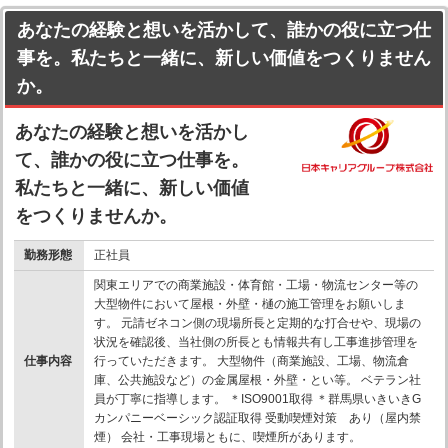
あなたの経験と想いを活かして、誰かの役に立つ仕
事を。私たちと一緒に、新しい価値をつくりません
か。
あなたの経験と想いを活かし
て、誰かの役に立つ仕事を。
私たちと一緒に、新しい価値
をつくりませんか。
勤務形態
正社員
関東エリアでの商業施設・体育館・工場・物流センター等の
大型物件において屋根・外壁・樋の施工管理をお願いしま
す。 元請ゼネコン側の現場所長と定期的な打合せや、現場の
状況を確認後、当社側の所長とも情報共有し工事進捗管理を
仕事内容
行っていただきます。 大型物件（商業施設、工場、物流倉
庫、公共施設など）の金属屋根・外壁・とい等。 ベテラン社
員が丁寧に指導します。 ＊ISO9001取得 ＊群馬県いきいきG
カンパニーベーシック認証取得 受動喫煙対策 あり（屋内禁
煙） 会社・工事現場ともに、喫煙所があります。