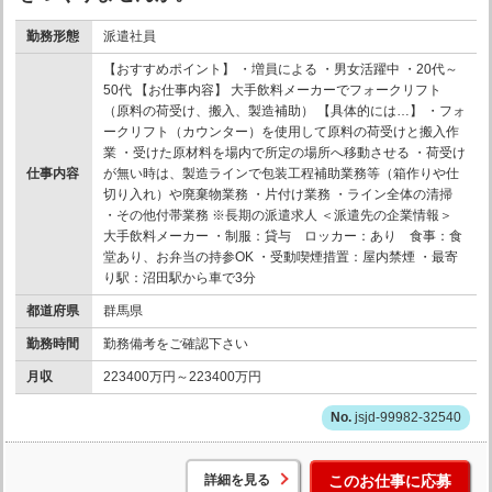
勤務形態
派遣社員
【おすすめポイント】 ・増員による ・男女活躍中 ・20代～
50代 【お仕事内容】 大手飲料メーカーでフォークリフト
（原料の荷受け、搬入、製造補助） 【具体的には…】 ・フォ
ークリフト（カウンター）を使用して原料の荷受けと搬入作
業 ・受けた原材料を場内で所定の場所へ移動させる ・荷受け
仕事内容
が無い時は、製造ラインで包装工程補助業務等（箱作りや仕
切り入れ）や廃棄物業務 ・片付け業務 ・ライン全体の清掃
・その他付帯業務 ※長期の派遣求人 ＜派遣先の企業情報＞
大手飲料メーカー ・制服：貸与 ロッカー：あり 食事：食
堂あり、お弁当の持参OK ・受動喫煙措置：屋内禁煙 ・最寄
り駅：沼田駅から車で3分
都道府県
群馬県
勤務時間
勤務備考をご確認下さい
月収
223400万円～223400万円
jsjd-99982-32540
詳細を見る
このお仕事に応募