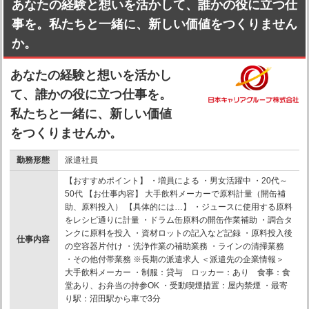
あなたの経験と想いを活かして、誰かの役に立つ仕
事を。私たちと一緒に、新しい価値をつくりません
か。
あなたの経験と想いを活かし
て、誰かの役に立つ仕事を。
私たちと一緒に、新しい価値
をつくりませんか。
勤務形態
派遣社員
【おすすめポイント】 ・増員による ・男女活躍中 ・20代～
50代 【お仕事内容】 大手飲料メーカーで原料計量（開缶補
助、原料投入） 【具体的には…】 ・ジュースに使用する原料
をレシピ通りに計量 ・ドラム缶原料の開缶作業補助 ・調合タ
ンクに原料を投入 ・資材ロットの記入など記録 ・原料投入後
仕事内容
の空容器片付け ・洗浄作業の補助業務 ・ラインの清掃業務
・その他付帯業務 ※長期の派遣求人 ＜派遣先の企業情報＞
大手飲料メーカー ・制服：貸与 ロッカー：あり 食事：食
堂あり、お弁当の持参OK ・受動喫煙措置：屋内禁煙 ・最寄
り駅：沼田駅から車で3分