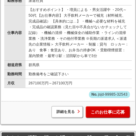
勤務形態
派遣社員
【おすすめポイント】 ・増員による ・男女活躍中 ・20代～
50代 【お仕事内容】 大手飲料メーカーで補充（材料補充、
完成品確認） 【具体的には…】 ・機械へ必要な材料を補充
・完成品の確認業務（見た目や不具合がないかチェックして
仕事内容
記録） ・機械の清掃 ・機械保全の補助作業 ・ラインの清掃
業務 ・洗浄業務 ・その他付帯業務 ※長期の派遣求人 ＜派遣
先の企業情報＞ 大手飲料メーカー ・制服：貸与 ロッカー：
あり 食事：食堂あり、お弁当の持参OK ・受動喫煙措置：
屋内禁煙 ・最寄り駅：沼田駅から車で3分
都道府県
群馬県
勤務時間
勤務備考をご確認下さい
月収
267100万円～267100万円
jsjd-99985-32543
詳細を見る
このお仕事に応募