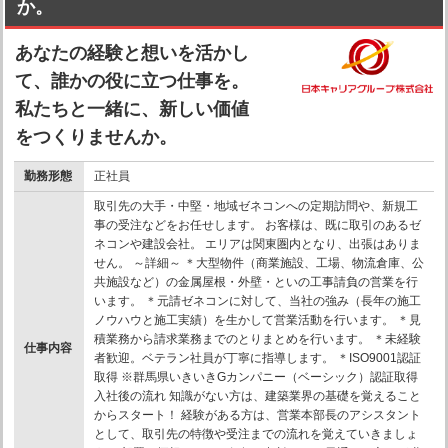
か。
あなたの経験と想いを活かし
て、誰かの役に立つ仕事を。
私たちと一緒に、新しい価値
をつくりませんか。
勤務形態
正社員
取引先の大手・中堅・地域ゼネコンへの定期訪問や、新規工
事の受注などをお任せします。 お客様は、既に取引のあるゼ
ネコンや建設会社。 エリアは関東圏内となり、出張はありま
せん。 ～詳細～ ＊大型物件（商業施設、工場、物流倉庫、公
共施設など）の金属屋根・外壁・といの工事請負の営業を行
います。 ＊元請ゼネコンに対して、当社の強み（長年の施工
ノウハウと施工実績）を生かして営業活動を行います。 ＊見
積業務から請求業務までのとりまとめを行います。 ＊未経験
仕事内容
者歓迎。ベテラン社員が丁寧に指導します。 ＊ISO9001認証
取得 ※群馬県いきいきGカンパニー（ベーシック）認証取得
入社後の流れ 知識がない方は、建築業界の基礎を覚えること
からスタート！ 経験がある方は、営業本部長のアシスタント
として、取引先の特徴や受注までの流れを覚えていきましょ