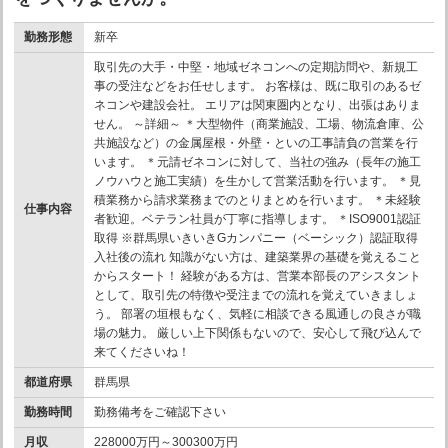
勤務形態
新卒
取引先の大手・中堅・地域ゼネコンへの定期訪問や、新規工
事の受注などをお任せします。 お客様は、既に取引のあるゼ
ネコンや建設会社。 エリアは関東圏内となり、出張はありま
せん。 ～詳細～ ＊大型物件（商業施設、工場、物流倉庫、公
共施設など）の金属屋根・外壁・といの工事請負の営業を行
います。 ＊元請ゼネコンに対して、当社の強み（長年の施工
ノウハウと施工実績）を生かして営業活動を行います。 ＊見
積業務から請求業務までのとりまとめを行います。 ＊未経験
仕事内容
者歓迎。ベテラン社員が丁寧に指導します。 ＊ISO9001認証
取得 ※群馬県いきいきGカンパニー（ベーシック）認証取得
入社後の流れ 知識がない方は、建築業界の基礎を覚えること
からスタート！ 経験がある方は、営業本部長のアシスタント
として、取引先の特徴や受注までの流れを覚えていきましょ
う。 部署の垣根もなく、気軽に相談できる風通しの良さが職
場の魅力。 厳しい上下関係もないので、安心して飛び込んで
来てくださいね！
都道府県
群馬県
勤務時間
勤務備考をご確認下さい
月収
228000万円～300300万円