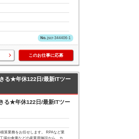
jscr-344406-1
このお仕事に応募
★年休122日/最新ITツー
★年休122日/最新ITツー
積算業務をお任せします。 RPAなど業
 工場や倉庫などの産業用施設から、カ