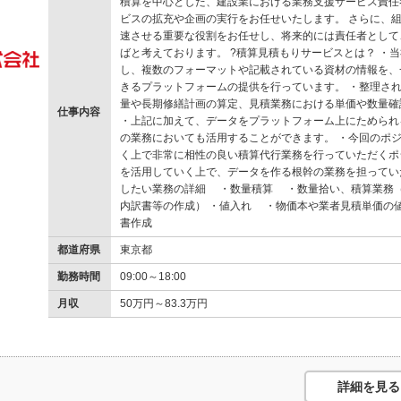
積算を中心とした、建設業における業務支援サービス責任
ビスの拡充や企画の実行をお任せいたします。 さらに、
速させる重要な役割をお任せし、将来的には責任者として
ばと考えております。 ?積算見積もりサービスとは？ ・
し、複数のフォーマットや記載されている資材の情報を、
きるプラットフォームの提供を行っています。 ・整理され
量や長期修繕計画の算定、見積業務における単価や数量確
仕事内容
・上記に加えて、データをプラットフォーム上にためられ
の業務においても活用することができます。 ・今回のポ
く上で非常に相性の良い積算代行業務を行っていただくポ
を活用していく上で、データを作る根幹の業務を担ってい
したい業務の詳細 ・数量積算 ・数量拾い、積算業務
内訳書等の作成） ・値入れ ・物価本や業者見積単価の値
書作成
都道府県
東京都
勤務時間
09:00～18:00
月収
50万円～83.3万円
詳細を見る