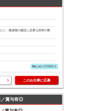
もとに、建築物の建設に必要な部材の数
jscr-270993-1
このお仕事に応募
日／賞与有◎
日／賞与有◎