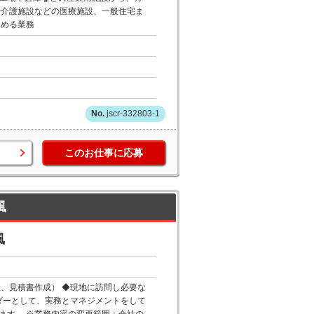
や介護施設などの医療施設、一般住宅ま
定める業務
jscr-332803-1
このお仕事に応募
風
風
、見積書作成） ◆現地に訪問し必要な
ダーとして、実務とマネジメントをして