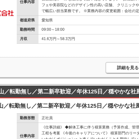
仕事内容
フェや美容院などのデザイン性の高い店舗、 クリニック
で幅広い担当業務です。 ※業務内容の変更範囲：会社の
都道府県
愛知県
勤務時間
09:00～18:00
月収
41.6万円～58.3万円
詳細を見る
山／転勤無し／第二新卒歓迎／年休125日／穏やかな社
山／転勤無し／第二新卒歓迎／年休125日／穏やかな社
勤務形態
正社員
《仕事詳細》 ◆解体工事に伴う積算業務（予算作成、管理
工程を考案 《今後のキャリアについて》 積算部門のリー
仕事内容