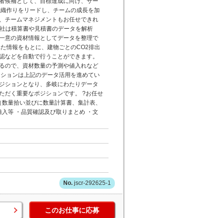
者候補として、目標達成に向け、サー
組織作りをリードし、チームの成長を加
、チームマネジメントもお任せできれ
当社は積算書や見積書のデータを解析
一意の資材情報としてデータを整理で
た情報をもとに、建物ごとのCO2排出
認などを自動で行うことができます。
るので、資材数量の予測や値入れなど
ジションは上記のデータ活用を進めてい
ジションとなり、多岐にわたりデータ
ただく重要なポジションです。 ?お任せ
（数量拾い並びに数量計算書、集計表、
入等 ・品質確認及び取りまとめ ・文
jscr-292625-1
このお仕事に応募