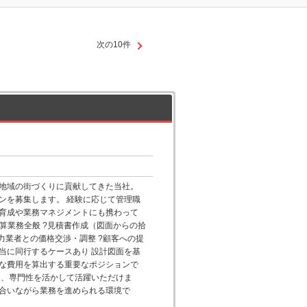
次の10件
地域の街づくりに貢献してきた当社。
ンを募集します。 経験に応じて管理職
育成や業務マネジメントにも携わって
算業務全般 ?見積書作成（図面からの拾
力業者との価格交渉・調整 ?顧客への提
当に同行するケースあり 設計図面を基
な費用を算出する重要なポジションで
め、専門性を活かして活躍いただけま
き合いながら業務を進められる環境で