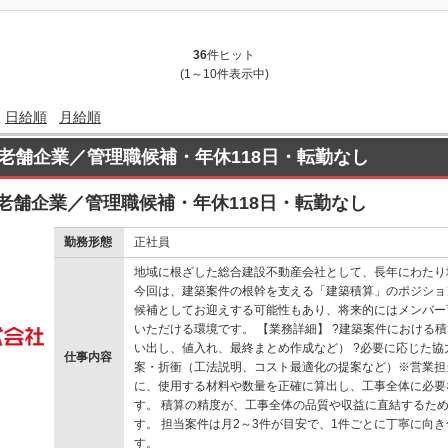
36
件ヒット
(1～10件表示中)
日給順
月給順
老舗企業／管理職候補・年休118日・転勤なし
老舗企業／管理職候補・年休118日・転勤なし
勤務形態
正社員
地域に根ざした総合建設不動産会社として、長年にわたり
今回は、建築案件の根幹を支える「建築積算」のポジショ
候補としてお迎えする可能性もあり、将来的にはメンバー
いただける環境です。 【業務詳細】 ?建築案件における積
い出し、値入れ、最終まとめ作成など） ?必要に応じた協
仕事内容
案・折衝（工法説明、コスト最適化の提案など）※営業担
に、使用する材料や数量を正確に算出し、工事全体に必要
す。 積算の精度が、工事全体の品質や収益に直結するた
す。 担当案件は月2～3件が目安で、1件ごとに丁寧に向
す。