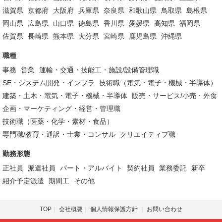
滋賀県
京都府
大阪府
兵庫県
奈良県
和歌山県
鳥取県
島根県
岡山県
広島県
山口県
徳島県
香川県
愛媛県
高知県
福岡県
佐賀県
長崎県
熊本県
大分県
宮崎県
鹿児島県
沖縄県
職種
事務
営業
運輸・交通・技能工・施設/設備管理職
SE・システム開発・インフラ
技術職（電気・電子・機械・半導体）
建築・土木・電気・電子・機械・半導体
販売・サービス/小売・外食
企画・マーケティング・経営・管理職
技術職（医薬・化学・素材・食品）
専門職/教育・通訳・士業・コンサル
クリエイティブ職
勤務形態
正社員
派遣社員
パート・アルバイト
契約社員
業務委託
新卒
紹介予定派遣
期間工
その他
TOP
会社概要
個人情報保護方針
お問い合わせ