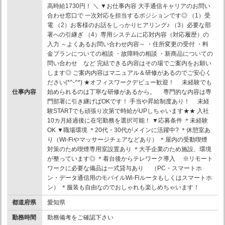
高時給1730円！ ＼ ▼お仕事内容 大手通信キャリアのお問い
合わせ窓口で 一次対応を担当するポジションです◎ （1）受
電 （2）お客様のお話をしっかりヒアリング♪ （3）必要な部
署への引継ぎ （4）専用システムに応対内容（対応履歴）の
入力 ～よくあるお問い合わせ内容～ ・住所変更の受付 ・料
金プランについての相談 ・故障時の相談 ・新商品についての
問い合わせ など 完結できる内容はその場でご案内をお願い
します◎ ご案内内容はマニュアル＆研修があるのでご安心く
ださい(*^-^*) ★オフィスワークデビュー歓迎！ 未経験でも
仕事内容
始められるのは丁寧な研修があるから。 専門的な内容は専
門部署に引き継げばOKです！ 手当や昇給制度あり！ 未経
験STARTでも頑張り次第で時給がUPしちゃいます★★ 入社
10カ月経過後に在宅勤務を選択可能！ ▼応募条件 ＊未経験
OK ▼職場環境 ＊20代・30代がメインに活躍中? ＊休憩室あ
り（Wi-Fiやマッサージチェアなどあり） ＊屋内の受動喫煙
対策のため喫煙専用室設置あり ＊大手企業のため施設、環境
が整っています◎ ＊着台後からテレワーク導入 ※リモート
ワークに必要な備品は一式貸与あり （PC・スマートホ
ン・データ通信用のモバイルWi-Fiルータもしくはスマートホ
ン） ＊服装も自由なのでおしゃれも楽しめちゃいます！
都道府県
愛知県
勤務時間
勤務備考をご確認下さい