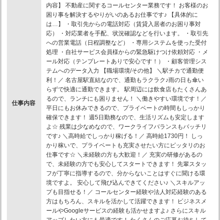
内容】 不動産に関するコールセンター業務です！ お客様のお
困り事を解決するやりがいのあるお仕事です♪ 【具体的に
は…】 ・取引先からの電話対応（賃貸入居者のお困り事対
応） ・対応業者を手配、状況確認などを行います。 ・取引先
への営業電話（日程調整など） ・専用システムを使った受付
処理 ・自社サービス会員様からの緊急駆けつけ依頼対応 ・メ
ール対応（テンプレートありで安心です！） ・顧客管理シス
テムへのデータ入力 【職場環境/その他】 ＼駅チカで通勤便
利！／ 名古屋駅直結なので、通勤もラクラク♪雨の日も傘い
らずで快適に通勤できます。 駅周辺には飲食店もたくさんあ
るので、ランチにも困りません！ ＼働きやすい環境です！／
仕事内容
平日にもお休みできるので、プライベートの時間もしっかり
確保できます！ 週5日勤務なので、生活リズムも安定します
よ☆ 残業は少なめなので、ワークライフバランスもバッチリ
です♪ ＼高時給でしっかり稼げる！／ 高時給1730円！ しっ
かり稼いで、プライベートも充実させたい方にピッタリのお
仕事です☆ ＼未経験の方も大歓迎！／ 充実の研修があるの
で、未経験の方でも安心してスタートできます！ 先輩スタッ
フが丁寧に指導するので、分からないことはすぐに聞ける環
境ですよ。 安心して飛び込んできてください♪ ＼スキルアッ
プも目指せる！／ コールセンター経験や法人対応経験のある
方はもちろん、スキルを活かして活躍できます！ ビジネスメ
ールやGoogleサービスの経験も活かせますよ♪ さらにスキル
アップしたい方にも最適です！ たくさんのご応募お待ちして