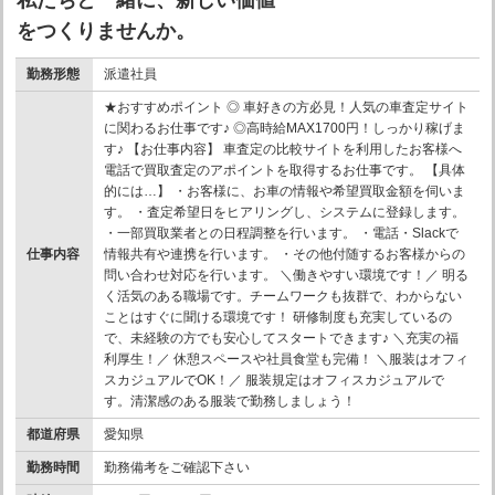
をつくりませんか。
勤務形態
派遣社員
★おすすめポイント ◎ 車好きの方必見！人気の車査定サイト
に関わるお仕事です♪ ◎高時給MAX1700円！しっかり稼げま
す♪ 【お仕事内容】 車査定の比較サイトを利用したお客様へ
電話で買取査定のアポイントを取得するお仕事です。 【具体
的には…】 ・お客様に、お車の情報や希望買取金額を伺いま
す。 ・査定希望日をヒアリングし、システムに登録します。
・一部買取業者との日程調整を行います。 ・電話・Slackで
仕事内容
情報共有や連携を行います。 ・その他付随するお客様からの
問い合わせ対応を行います。 ＼働きやすい環境です！／ 明る
く活気のある職場です。チームワークも抜群で、わからない
ことはすぐに聞ける環境です！ 研修制度も充実しているの
で、未経験の方でも安心してスタートできます♪ ＼充実の福
利厚生！／ 休憩スペースや社員食堂も完備！ ＼服装はオフィ
スカジュアルでOK！／ 服装規定はオフィスカジュアルで
す。清潔感のある服装で勤務しましょう！
都道府県
愛知県
勤務時間
勤務備考をご確認下さい