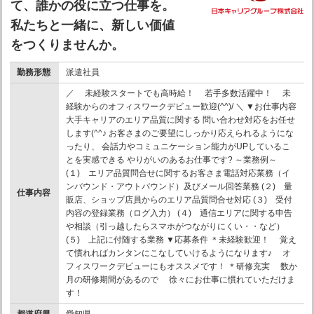
て、誰かの役に立つ仕事を。
私たちと一緒に、新しい価値
をつくりませんか。
勤務形態
派遣社員
／ 未経験スタートでも高時給！ 若手多数活躍中！ 未
経験からのオフィスワークデビュー歓迎(^^)/ ＼ ▼お仕事内容
大手キャリアのエリア品質に関する 問い合わせ対応をお任せ
します(^^♪ お客さまのご要望にしっかり応えられるようにな
ったり、 会話力やコミュニケーション能力がUPしているこ
とを実感できる やりがいのあるお仕事です? ～業務例～
(１) エリア品質問合せに関するお客さま電話対応業務（イ
ンバウンド・アウトバウンド）及びメール回答業務 (２) 量
仕事内容
販店、ショップ店員からのエリア品質問合せ対応 (３) 受付
内容の登録業務（ログ入力） (４) 通信エリアに関する申告
や相談（引っ越したらスマホがつながりにくい・・など）
(５) 上記に付随する業務 ▼応募条件 ＊未経験歓迎！ 覚え
て慣れればカンタンにこなしていけるようになります♪ オ
フィスワークデビューにもオススメです！ ＊研修充実 数か
月の研修期間があるので 徐々にお仕事に慣れていただけま
す！
都道府県
愛知県