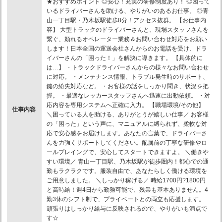
★おすすめポイント ◎安心！充実の研修制度あり！ ◎困って
いるドライバーさんを助ける、やりがいのあるお仕事。 ◎青
山一丁目駅・乃木坂駅徒歩8分！アクセス抜群。 【お仕事内
容】 大型トラックのドライバーさんと、現場スタッフさんを
繋ぐ、頼れるオペレーター業務＆お問い合わせ対応をお願い
します！日本全国の運送会社さんからのお電話を受け、ドラ
イバーさんの「困った！」を解決に導きます。 【具体的に
は…】 ・トラックドライバーさんからの様々なお問い合わせ
に対応。 ・メンテナンス情報、トラブル発生時のサポート、
鍵の紛失対応など。 ・お客様の話をしっかり聞き、状況を把
握。 ・最適なレッカースタッフさんへ迅速に出動依頼。 ・対
応内容を専用システムへ正確に入力。 【職場環境/その他】
仕事内容
＼困っている人を助ける、ありがとうが嬉しい仕事／ お客様
の「困った」という声に、マニュアルに縛られず、柔軟な対
応で安心感をお届けします。あなたの言葉で、ドライバーさ
んを力強くサポートしてください。配属前の丁寧な研修やロ
ールプレイングで、安心してスタートできますよ。 ＼働きや
すい環境／ 青山一丁目駅、乃木坂駅が徒歩圏内！都心での通
勤もラクラクです。服装自由で、あなたらしく働ける環境を
ご用意しました。 ＼しっかり稼げる／ 時給1700円?1800円
と高時給！週4日から勤務可能で、残業も基本ありません。4
勤3休のシフト制で、プライベートとの両立も応援します。
頑張りはしっかり給与に反映されるので、やりがいも満点で
す☆