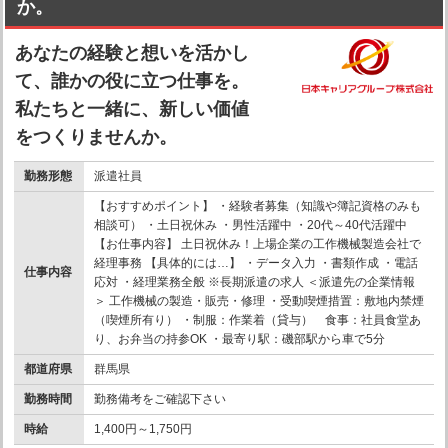
か。
あなたの経験と想いを活かし
て、誰かの役に立つ仕事を。
私たちと一緒に、新しい価値
をつくりませんか。
勤務形態
派遣社員
【おすすめポイント】 ・経験者募集（知識や簿記資格のみも
相談可） ・土日祝休み ・男性活躍中 ・20代～40代活躍中
【お仕事内容】 土日祝休み！上場企業の工作機械製造会社で
経理事務 【具体的には…】 ・データ入力 ・書類作成 ・電話
仕事内容
応対 ・経理業務全般 ※長期派遣の求人 ＜派遣先の企業情報
＞ 工作機械の製造・販売・修理 ・受動喫煙措置：敷地内禁煙
（喫煙所有り） ・制服：作業着（貸与） 食事：社員食堂あ
り、お弁当の持参OK ・最寄り駅：磯部駅から車で5分
都道府県
群馬県
勤務時間
勤務備考をご確認下さい
時給
1,400円～1,750円