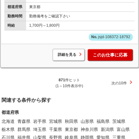
都道府県
東京都
勤務時間
勤務備考をご確認下さい
時給
1,700円～1,800円
jsjd-108372-18792
詳細を見る
このお仕事に応募
871
件ヒット
次の10件
(1～10件表示中)
関連する条件から探す
都道府県
北海道
青森県
岩手県
宮城県
秋田県
山形県
福島県
茨城県
栃木県
群馬県
埼玉県
千葉県
東京都
神奈川県
新潟県
富山県
石川県
福井県
山梨県
長野県
岐阜県
静岡県
愛知県
三重県