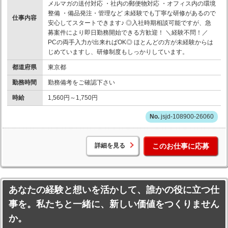
メルマガの送付対応 ・社内の郵便物対応 ・オフィス内の環境
整備 ・備品発注・管理など 未経験でも丁寧な研修があるので
仕事内容
安心してスタートできます♪ ◎入社時期相談可能ですが、急
募案件により即日勤務開始できる方歓迎！ ＼経験不問！／
PCの両手入力が出来ればOK◎ ほとんどの方が未経験からは
じめていますし、研修制度もしっかりしています。
都道府県
東京都
勤務時間
勤務備考をご確認下さい
時給
1,560円～1,750円
jsjd-108900-26060
詳細を見る
このお仕事に応募
あなたの経験と想いを活かして、誰かの役に立つ仕
事を。私たちと一緒に、新しい価値をつくりません
か。