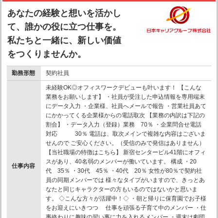
あなたの経験と想いを活かし
て、誰かの役に立つ仕事を。
私たちと一緒に、新しい価値
をつくりませんか。
勤務形態
契約社員
未経験OK◎オフィスワークデビューも叶います！ 【こんな
業務をお願いします】 ・社員が受注した申込情報を専用端末
にデータ入力 ・企業様、社員へメールで報告 ・営業社員あて
にかかってくる企業様からの電話取次 【業務の内訳は下記の
割合】 ・データ入力（登録）業務 70％ ・企業問合せ電話
対応 30％ 電話は、取次メインで複雑な内容はございま
せんので ご安心ください。（受信のみで発信はありません）
【当社職場の特徴はこちら】 新宿センタービル41階にオフィ
スがあり、40名弱のメンバーが働いています。 構成 ・20
仕事内容
代 35％ ・30代 45％ ・40代 20％ 女性が80％で契約社
員の同期メンバーでは 様々なタイプがいますので、きっとあ
なたと同じキャラクターの方もいるのではないかと思いま
す。 ◇こんな方々が活躍中！◇ ・朝と帰りに保育園でお子様
をお迎えにいきつつ 仕事を頑張る子育て中のメンバー ・仕
事終わりに趣味の習い事に力を入れるメンバー ・週末は劇団