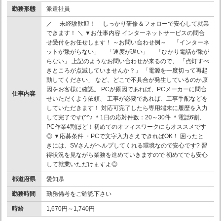
勤務形態
派遣社員
／ 未経験歓迎！ しっかり研修＆フォローで安心して就業
できます！ ＼ ▼お仕事内容 インターネットサービスの問合
せ受付をお任せします！ ～お問い合わせ例～ 「インターネ
ットが繋がらない」 「速度が遅い」 「ひかり電話が繋が
らない」 上記のようなお問い合わせが来るので、 「点灯すべ
きところが点滅していませんか？」 「電源を一度切って再起
動してください」 など、どこで不具合が発生しているのか原
因をお客様に確認。 PCが原因であれば、PCメーカーに問合
仕事内容
せいただくよう依頼、 工事が必要であれば、工事手配などを
していただきます！ 対応可完了したら専用端末に履歴を入力
して完了です(^^♪ ＊1日の応対件数：20～30件 ＊電話6割、
PC作業4割ほど！初めてのオフィスワークにもオススメです
◎ ▼応募条件 ・PCで文字入力さえできればOK！ 困ったと
きには、SVさんがヘルプしてくれる環境なので安心です? 習
得状況を見ながら業務を進めていきますので 初めてでも安心
して就業いただけますよ◎
都道府県
愛知県
勤務時間
勤務備考をご確認下さい
時給
1,670円～1,740円