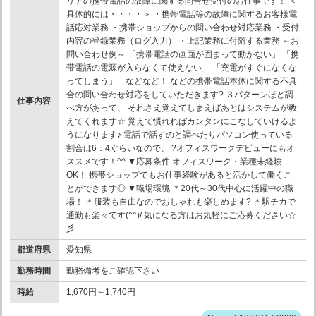
リアの携帯電話の故障に関する問合せ受付のお仕事です！ ＜
具体的には・・・・＞ ・携帯電話等の故障に関するお客様電
話応対業務 ・携帯ショップからの問い合わせ対応業務 ・受付
内容の登録業務（ログ入力） ・上記業務に付随する業務 ～お
問い合わせ例～ 「携帯電話の画面が固まって動かない」 「携
帯電話の電源が入らなくて使えない」 「充電がすぐになくな
ってしまう」 などなど！ などの携帯電話本体に関する不具
合の問い合わせ対応をしていただきます? ３パターンほど調
仕事内容
べ方があって、 それさえ覚えてしまえばあとはシステムが教
えてくれます☆ 覚えて慣れればカンタンにこなしていけるよ
うになります♪ 電話で話すのと調べたりパソコン使っている
割合は6：4ぐらいなので、 ?オフィスワークデビューにもオ
ススメです！^^ ▼応募条件 オフィスワーク・業種未経験
OK！ 携帯ショップでもお仕事経験があると活かして働くこ
とができます◎ ▼職場環境 ＊20代～30代中心に活躍中の職
場！ ＊服装も自由なのでおしゃれも楽しめます? ＊駅チカで
通勤も楽々です(^^)/ 気になる方はお気軽にご応募ください☆
彡
都道府県
愛知県
勤務時間
勤務備考をご確認下さい
時給
1,670円～1,740円