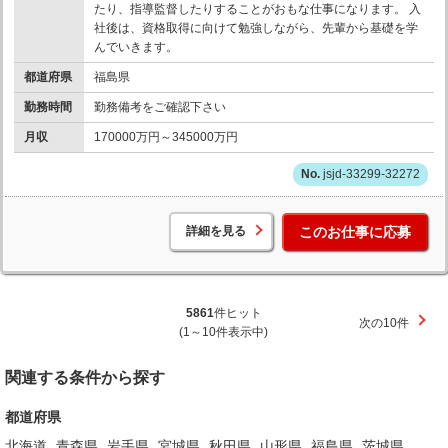
たり、指導監督したりすることがおもな仕事になります。 入
社後は、資格取得に向けて勉強しながら、先輩から基礎を学
んでいきます。
都道府県
福島県
勤務時間
勤務備考をご確認下さい
月収
170000万円～345000万円
jsjd-33299-32272
詳細を見る
このお仕事に応募
5861
件ヒット
次の10件
(1～10件表示中)
関連する条件から探す
都道府県
北海道
青森県
岩手県
宮城県
秋田県
山形県
福島県
茨城県