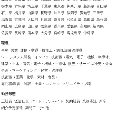
栃木県
群馬県
埼玉県
千葉県
東京都
神奈川県
新潟県
富山県
石川県
福井県
山梨県
長野県
岐阜県
静岡県
愛知県
三重県
滋賀県
京都府
大阪府
兵庫県
奈良県
和歌山県
鳥取県
島根県
岡山県
広島県
山口県
徳島県
香川県
愛媛県
高知県
福岡県
佐賀県
長崎県
熊本県
大分県
宮崎県
鹿児島県
沖縄県
職種
事務
営業
運輸・交通・技能工・施設/設備管理職
SE・システム開発・インフラ
技術職（電気・電子・機械・半導体）
建築・土木・電気・電子・機械・半導体
販売・サービス/小売・外食
企画・マーケティング・経営・管理職
技術職（医薬・化学・素材・食品）
専門職/教育・通訳・士業・コンサル
クリエイティブ職
勤務形態
正社員
派遣社員
パート・アルバイト
契約社員
業務委託
新卒
紹介予定派遣
期間工
その他