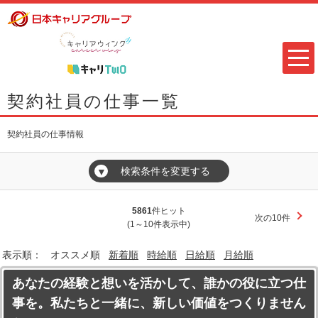
契約社員の仕事一覧
契約社員の仕事情報
検索条件を変更する
▼
5861
件ヒット
次の10件
(1～10件表示中)
表示順：
オススメ順
新着順
時給順
日給順
月給順
あなたの経験と想いを活かして、誰かの役に立つ仕
事を。私たちと一緒に、新しい価値をつくりません