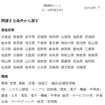
5630
件ヒット
次の10件
(1～10件表示中)
関連する条件から探す
都道府県
北海道
青森県
岩手県
宮城県
秋田県
山形県
福島県
茨城県
栃木県
群馬県
埼玉県
千葉県
東京都
神奈川県
新潟県
富山県
石川県
福井県
山梨県
長野県
岐阜県
静岡県
愛知県
三重県
滋賀県
京都府
大阪府
兵庫県
奈良県
和歌山県
鳥取県
島根県
岡山県
広島県
山口県
徳島県
香川県
愛媛県
高知県
福岡県
佐賀県
長崎県
熊本県
大分県
宮崎県
鹿児島県
沖縄県
職種
事務
営業
運輸・交通・技能工・施設/設備管理職
SE・システム開発・インフラ
技術職（電気・電子・機械・半導体）
建築・土木・電気・電子・機械・半導体
販売・サービス/小売・外食
企画・マーケティング・経営・管理職