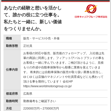
あなたの経験と想いを活かし
て、誰かの役に立つ仕事を。
私たちと一緒に、新しい価値
をつくりませんか。
職種
販売・サービス/小売・外食
勤務形態
正社員
お客様の対応や販売、販売後のフォローアップ。 入社後は先
輩の商談に同席します。フィアット/アバルトブランドの事を
お客様と一緒に学んでいきます。ご検討頂けるように、見積
もりの作成や自動車保険等から順番に業務を覚えていきま
仕事内容
す。 将来的には自動車保険の販売や取り扱い業務を担当し、
ゆくゆくは店舗のマネジメントや社員育成などにも携わって
頂ける事を期待しています！ 会社HP
https://www.worldmotorsgroup.co.jp/
都道府県
広島県
勤務時間
勤務備考をご確認下さい
月収
220000万円～270000万円