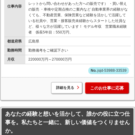
レットから問い合わせがあった方への販売です） ・買い替え
仕事内容
の販売 ・車検や定期点検のご案内など 自動車業界の経験がな
くても、不動産営業、保険営業など経験を活かして活躍して
いる社員や、営業・接客販売未経験からスタートした社員な
ど、様々な方が活躍しています！ モデル年収 営業職未経験
者 係長5年目：550万円、
都道府県
広島県
勤務時間
勤務備考をご確認下さい
月収
220000万円～270000万円
jsjd-53988-33539
詳細を見る
このお仕事に応募
あなたの経験と想いを活かして、誰かの役に立つ仕
事を。私たちと一緒に、新しい価値をつくりません
か。