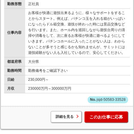
勤務形態
正社員
お客様が快適に遊技出来るように、様々なサポートをするこ
とからスタート。例えば、パチンコ玉を入れる箱がいっぱい
になったらドル箱交換、遊技が終わった時には景品交換など
を行います。また、ホール内を巡回しながら遊技台周りの清
仕事内容
掃や消毒をして、次に座るお客様が快適に遊べるようにして
いきます。パチンコホールに入ったことがない人は、わから
ないことが多そうと感じるかも知れませんが、サミットには
遊技経験がない人も入社しているので、安心してください。
都道府県
大分県
勤務時間
勤務備考をご確認下さい
日給
230,000円～
月収
230000万円～300000万円
jsjd-50583-33528
詳細を見る
このお仕事に応募