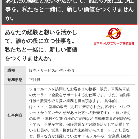
あなたの経験と想いを活かして、誰かの役に立つ仕
事を。私たちと一緒に、新しい価値をつくりません
か。
あなたの経験と想いを活かし
て、誰かの役に立つ仕事を。
私たちと一緒に、新しい価値
をつくりませんか。
職種
販売・サービス/小売・外食
勤務形態
正社員
ショールームを訪問したお客さまの接客・販売、車両納車後
のカーライフ全般をサポートするお仕事です。 また、自動車
保険の販売や取り扱い業務も担当頂きます。 具体的に
は・・・ ・新車の販売（お店に来店されたお客様や、パンフ
レットから問い合わせがあった方への販売です） ・買い替え
仕事内容
の販売 ・車検や定期点検のご案内など 自動車業界の経験がな
くても、不動産営業、保険営業など経験を活かして活躍して
いる社員や、営業・接客販売未経験からスタートした社員な
ど、様々な方が活躍しています！ モデル年収 営業職未経験