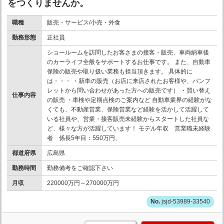
をつくりませんか。
職種
販売・サービス/小売・外食
勤務形態
正社員
ショールームを訪問したお客さまの接客・販売、車両納車後
のカーライフ全般をサポートするお仕事です。 また、自動車
保険の販売や取り扱い業務も担当頂きます。 具体的に
は・・・ ・新車の販売（お店に来店されたお客様や、パンフ
レットから問い合わせがあった方への販売です） ・買い替え
仕事内容
の販売 ・車検や定期点検のご案内など 自動車業界の経験がな
くても、不動産営業、保険営業など経験を活かして活躍して
いる社員や、営業・接客販売未経験からスタートした社員な
ど、様々な方が活躍しています！ モデル年収 営業職未経験
者 係長5年目：550万円、
都道府県
広島県
勤務時間
勤務備考をご確認下さい
月収
220000万円～270000万円
jsjd-53989-33540