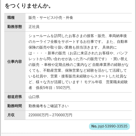
をつくりませんか。
職種
販売・サービス/小売・外食
勤務形態
正社員
ショールームを訪問したお客さまの接客・販売、車両納車後
のカーライフ全般をサポートするお仕事です。 また、自動車
保険の販売や取り扱い業務も担当頂きます。 具体的に
は・・・ ・新車の販売（お店に来店されたお客様や、パンフ
レットから問い合わせがあった方への販売です） ・買い替え
仕事内容
の販売 ・車検や定期点検のご案内など 自動車業界の経験がな
くても、不動産営業、保険営業など経験を活かして活躍して
いる社員や、営業・接客販売未経験からスタートした社員な
ど、様々な方が活躍しています！ モデル年収 営業職未経験
者 係長5年目：550万円、
都道府県
山口県
勤務時間
勤務備考をご確認下さい
月収
220000万円～270000万円
jsjd-53990-33535