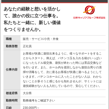
あなたの経験と想いを活かし
て、誰かの役に立つ仕事を。
私たちと一緒に、新しい価値
をつくりませんか。
職種
販売・サービス/小売・外食
勤務形態
正社員
お客様が快適に遊技出来るように、様々なサポートをするこ
とからスタート。例えば、パチンコ玉を入れる箱がいっぱい
になったらドル箱交換、遊技が終わった時には景品交換など
を行います。また、ホール内を巡回しながら遊技台周りの清
仕事内容
掃や消毒をして、次に座るお客様が快適に遊べるようにして
いきます。パチンコホールに入ったことがない人は、わから
ないことが多そうと感じるかも知れませんが、サミットには
遊技経験がない人も入社しているので、安心してください。
都道府県
大分県
勤務時間
勤務備考をご確認下さい
日給
230,000円～