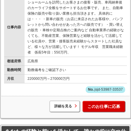
ショールームを訪問したお客さまの接客・販売、車両納車後
のカーライフ全般をサポートするお仕事です。 また、自動車
保険の販売や取り扱い業務も担当頂きます。 具体的に
は・・・ ・新車の販売（お店に来店されたお客様や、パンフ
レットから問い合わせがあった方への販売です） ・買い替え
仕事内容
の販売 ・車検や定期点検のご案内など 自動車業界の経験がな
くても、不動産営業、保険営業など経験を活かして活躍して
いる社員や、営業・接客販売未経験からスタートした社員な
ど、様々な方が活躍しています！ モデル年収 営業職未経験
者 係長5年目：550万円、
都道府県
広島県
勤務時間
勤務備考をご確認下さい
月収
220000万円～270000万円
jsjd-53987-33537
詳細を見る
このお仕事に応募