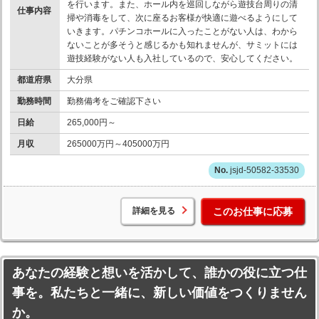
を行います。また、ホール内を巡回しながら遊技台周りの清
仕事内容
掃や消毒をして、次に座るお客様が快適に遊べるようにして
いきます。パチンコホールに入ったことがない人は、わから
ないことが多そうと感じるかも知れませんが、サミットには
遊技経験がない人も入社しているので、安心してください。
都道府県
大分県
勤務時間
勤務備考をご確認下さい
日給
265,000円～
月収
265000万円～405000万円
jsjd-50582-33530
詳細を見る
このお仕事に応募
あなたの経験と想いを活かして、誰かの役に立つ仕
事を。私たちと一緒に、新しい価値をつくりません
か。