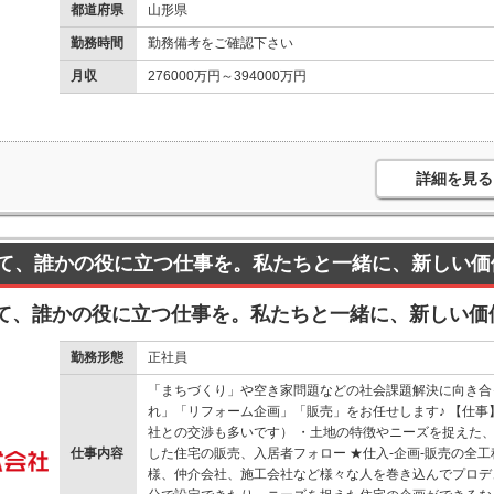
都道府県
山形県
勤務時間
勤務備考をご確認下さい
月収
276000万円～394000万円
詳細を見る
て、誰かの役に立つ仕事を。私たちと一緒に、新しい価
て、誰かの役に立つ仕事を。私たちと一緒に、新しい価
勤務形態
正社員
「まちづくり」や空き家問題などの社会課題解決に向き合
れ」「リフォーム企画」「販売」をお任せします♪ 【仕
社との交渉も多いです） ・土地の特徴やニーズを捉えた、
仕事内容
した住宅の販売、入居者フォロー ★仕入-企画-販売の全
様、仲介会社、施工会社など様々な人を巻き込んでプロデ