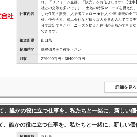
れ」「リフォーム企画」「販売」をお任せします♪ 【仕
社との交渉も多いです） ・土地の特徴やニーズを捉えた、
仕事内容
した住宅の販売、入居者フォロー ★仕入-企画-販売の全
様、仲介会社、施工会社など様々な人を巻き込んでプロデ
分で設定できたり、ニーズを捉えた住宅の企画ができるな
できます。
都道府県
山口県
勤務時間
勤務備考をご確認下さい
月収
276000万円～394000万円
詳細を見る
て、誰かの役に立つ仕事を。私たちと一緒に、新しい価
て、誰かの役に立つ仕事を。私たちと一緒に、新しい価
勤務形態
正社員