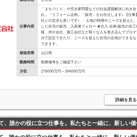
「まちづくり」や空き家問題などの社会課題解決に向き合
れ」「リフォーム企画」「販売」をお任せします♪ 【仕
社との交渉も多いです） ・土地の特徴やニーズを捉えた、
仕事内容
した住宅の販売、入居者フォロー ★仕入-企画-販売の全
様、仲介会社、施工会社など様々な人を巻き込んでプロデ
分で設定できたり、ニーズを捉えた住宅の企画ができるな
できます。
都道府県
山口県
勤務時間
勤務備考をご確認下さい
月収
276000万円～394000万円
詳細を見る
て、誰かの役に立つ仕事を。私たちと一緒に、新しい価