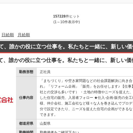
157228
件ヒット
(1～10件表示中)
日給順
月給順
て、誰かの役に立つ仕事を。私たちと一緒に、新しい価
て、誰かの役に立つ仕事を。私たちと一緒に、新しい価
勤務形態
正社員
「まちづくり」や空き家問題などの社会課題解決に向き合
れ」「リフォーム企画」「販売」をお任せします♪ 【仕
社との交渉も多いです） ・土地の特徴やニーズを捉えた、
仕事内容
した住宅の販売、入居者フォロー ★仕入-企画-販売の全
様、仲介会社、施工会社など様々な人を巻き込んでプロデ
分で設定できたり、ニーズを捉えた住宅の企画ができるな
できます。
都道府県
山梨県
勤務時間
勤務備考をご確認下さい