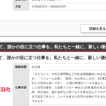
月収
276000万円～394000万円
詳細を見る
て、誰かの役に立つ仕事を。私たちと一緒に、新しい価
て、誰かの役に立つ仕事を。私たちと一緒に、新しい価
勤務形態
正社員
「まちづくり」や空き家問題などの社会課題解決に向き合
れ」「リフォーム企画」「販売」をお任せします♪ 【仕
社との交渉も多いです） ・土地の特徴やニーズを捉えた、
仕事内容
した住宅の販売、入居者フォロー ★仕入-企画-販売の全
様、仲介会社、施工会社など様々な人を巻き込んでプロデ
分で設定できたり、ニーズを捉えた住宅の企画ができるな
できます。