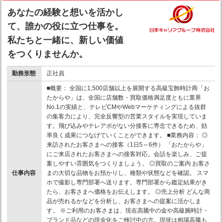
あなたの経験と想いを活かし
て、誰かの役に立つ仕事を。
私たちと一緒に、新しい価値
をつくりませんか。
勤務形態
正社員
■概要： 全国に1,500店舗以上を展開する高級宝飾時計商「お
たからや」は、全国に店舗数・買取価格満足度ともに業界
No.1の実績と、テレビCMやWebマーケティングによる抜群
の集客力により、完全反響型の営業スタイルを実現していま
す。飛び込みやテレアポがない分接客に専念できるため、効
率良く成果につなげていくことができます。 ■業務内容： ◎
来訪されたお客さまへの接客（1日5～6件） 「おたからや」
にご来店されたお客さまへの接客対応。会話を楽しみ、ご提
案しやすい雰囲気をつくりましょう。 ◎買取のご案内 お客さ
仕事内容
まの大切な品物をお預かりし、種類や状態などを確認。 スマ
ホで撮影し専門部署へ送ります。専門部署から鑑定結果がき
たら、お客さまへ価格をお伝えします。 ◎売上分析 どんな商
品が売れるかなどを分析し、お客さまへの提案に活かしま
す。 ※ご利用のお客さまは、現在高騰中の金や高級腕時計・
ブランド品などの現金化をご検討中の方。現状は相場高騰も