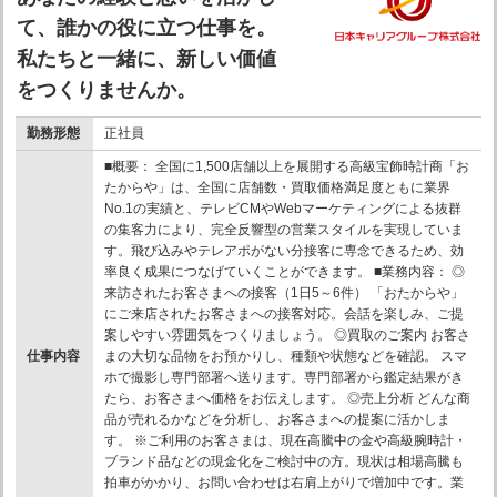
て、誰かの役に立つ仕事を。
私たちと一緒に、新しい価値
をつくりませんか。
勤務形態
正社員
■概要： 全国に1,500店舗以上を展開する高級宝飾時計商「お
たからや」は、全国に店舗数・買取価格満足度ともに業界
No.1の実績と、テレビCMやWebマーケティングによる抜群
の集客力により、完全反響型の営業スタイルを実現していま
す。飛び込みやテレアポがない分接客に専念できるため、効
率良く成果につなげていくことができます。 ■業務内容： ◎
来訪されたお客さまへの接客（1日5～6件） 「おたからや」
にご来店されたお客さまへの接客対応。会話を楽しみ、ご提
案しやすい雰囲気をつくりましょう。 ◎買取のご案内 お客さ
仕事内容
まの大切な品物をお預かりし、種類や状態などを確認。 スマ
ホで撮影し専門部署へ送ります。専門部署から鑑定結果がき
たら、お客さまへ価格をお伝えします。 ◎売上分析 どんな商
品が売れるかなどを分析し、お客さまへの提案に活かしま
す。 ※ご利用のお客さまは、現在高騰中の金や高級腕時計・
ブランド品などの現金化をご検討中の方。現状は相場高騰も
拍車がかかり、お問い合わせは右肩上がりで増加中です。業