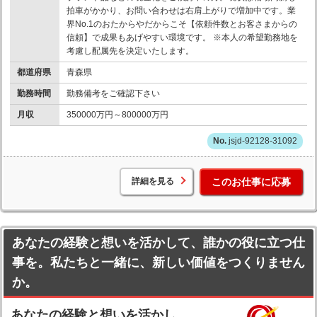
拍車がかかり、お問い合わせは右肩上がりで増加中です。業
界No.1のおたからやだからこそ【依頼件数とお客さまからの
信頼】で成果もあげやすい環境です。 ※本人の希望勤務地を
考慮し配属先を決定いたします。
都道府県
青森県
勤務時間
勤務備考をご確認下さい
月収
350000万円～800000万円
jsjd-92128-31092
詳細を見る
このお仕事に応募
あなたの経験と想いを活かして、誰かの役に立つ仕
事を。私たちと一緒に、新しい価値をつくりません
か。
あなたの経験と想いを活かし