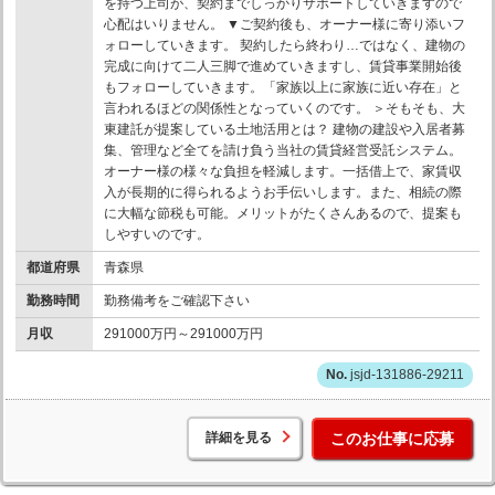
を持つ上司が、契約までしっかりサポートしていきますので
心配はいりません。 ▼ご契約後も、オーナー様に寄り添いフ
ォローしていきます。 契約したら終わり…ではなく、建物の
完成に向けて二人三脚で進めていきますし、賃貸事業開始後
もフォローしていきます。「家族以上に家族に近い存在」と
言われるほどの関係性となっていくのです。 ＞そもそも、大
東建託が提案している土地活用とは？ 建物の建設や入居者募
集、管理など全てを請け負う当社の賃貸経営受託システム。
オーナー様の様々な負担を軽減します。一括借上で、家賃収
入が長期的に得られるようお手伝いします。また、相続の際
に大幅な節税も可能。メリットがたくさんあるので、提案も
しやすいのです。
都道府県
青森県
勤務時間
勤務備考をご確認下さい
月収
291000万円～291000万円
jsjd-131886-29211
詳細を見る
このお仕事に応募