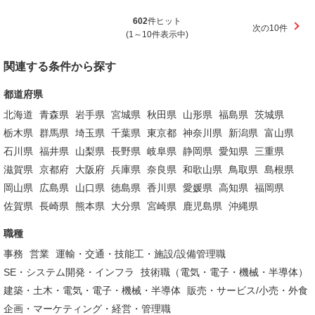
602
件ヒット
次の10件
(1～10件表示中)
関連する条件から探す
都道府県
北海道
青森県
岩手県
宮城県
秋田県
山形県
福島県
茨城県
栃木県
群馬県
埼玉県
千葉県
東京都
神奈川県
新潟県
富山県
石川県
福井県
山梨県
長野県
岐阜県
静岡県
愛知県
三重県
滋賀県
京都府
大阪府
兵庫県
奈良県
和歌山県
鳥取県
島根県
岡山県
広島県
山口県
徳島県
香川県
愛媛県
高知県
福岡県
佐賀県
長崎県
熊本県
大分県
宮崎県
鹿児島県
沖縄県
職種
事務
営業
運輸・交通・技能工・施設/設備管理職
SE・システム開発・インフラ
技術職（電気・電子・機械・半導体）
建築・土木・電気・電子・機械・半導体
販売・サービス/小売・外食
企画・マーケティング・経営・管理職