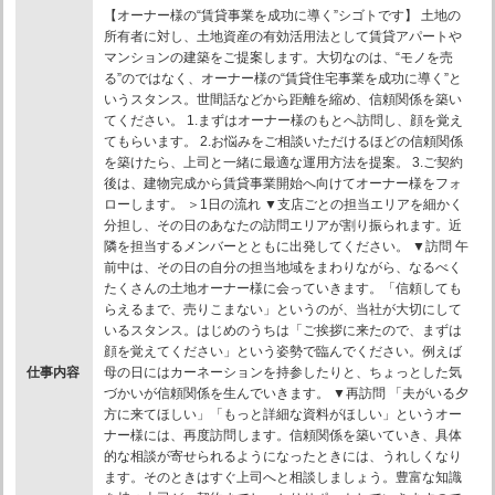
【オーナー様の“賃貸事業を成功に導く”シゴトです】 土地の
所有者に対し、土地資産の有効活用法として賃貸アパートや
マンションの建築をご提案します。大切なのは、“モノを売
る”のではなく、オーナー様の“賃貸住宅事業を成功に導く”と
いうスタンス。世間話などから距離を縮め、信頼関係を築い
てください。 1.まずはオーナー様のもとへ訪問し、顔を覚え
てもらいます。 2.お悩みをご相談いただけるほどの信頼関係
を築けたら、上司と一緒に最適な運用方法を提案。 3.ご契約
後は、建物完成から賃貸事業開始へ向けてオーナー様をフォ
ローします。 ＞1日の流れ ▼支店ごとの担当エリアを細かく
分担し、その日のあなたの訪問エリアが割り振られます。近
隣を担当するメンバーとともに出発してください。 ▼訪問 午
前中は、その日の自分の担当地域をまわりながら、なるべく
たくさんの土地オーナー様に会っていきます。「信頼しても
らえるまで、売りこまない」というのが、当社が大切にして
いるスタンス。はじめのうちは「ご挨拶に来たので、まずは
顔を覚えてください」という姿勢で臨んでください。例えば
仕事内容
母の日にはカーネーションを持参したりと、ちょっとした気
づかいが信頼関係を生んでいきます。 ▼再訪問 「夫がいる夕
方に来てほしい」「もっと詳細な資料がほしい」というオー
ナー様には、再度訪問します。信頼関係を築いていき、具体
的な相談が寄せられるようになったときには、うれしくなり
ます。そのときはすぐ上司へと相談しましょう。豊富な知識