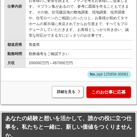
お客様のご要望を踏まえ、プランを考えお客様にご提案しま
仕事内容
す。 ※プラン集があるので、参考に図面を作ることもできま
す。 その他、住宅建設地の敷地調査、現地調査、役所調査
や、住宅ローンのご相談にのったりと、お客様が初めてタマ
ホームの展示場に来店されてからお引渡まで、すべてをプロ
デュースしていただきます。 お客様としっかり向き合い、誠
実な対応ができる方にピッタリのお仕事です。
都道府県
青森県
勤務時間
勤務備考をご確認下さい
月収
206000万円～467000万円
jsjd-125958-30081
詳細を見る
このお仕事に応募
あなたの経験と想いを活かして、誰かの役に立つ仕
事を。私たちと一緒に、新しい価値をつくりません
か。