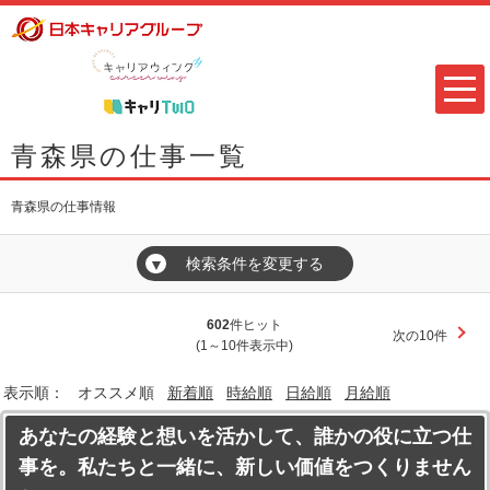
青森県の仕事一覧
青森県の仕事情報
検索条件を変更する
▼
602
件ヒット
次の10件
(1～10件表示中)
表示順：
オススメ順
新着順
時給順
日給順
月給順
あなたの経験と想いを活かして、誰かの役に立つ仕
事を。私たちと一緒に、新しい価値をつくりません