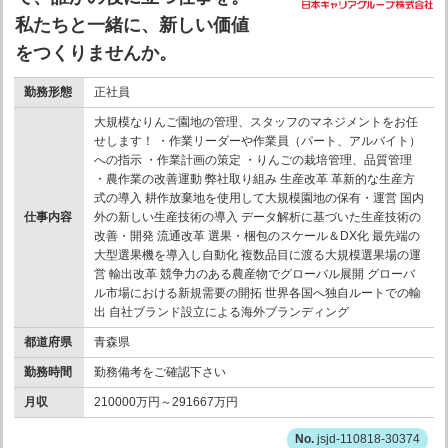
私たちと一緒に、新しい価値
をつくりませんか。
勤務形態
正社員
大規模なりんご園地の管理、スタッフのマネジメントをお任
せします！ ・作業リーダーや作業員（パート、アルバイト）
への指示 ・作業計画の策定 ・りんごの栽培管理、品質管理
・農作業の改善運動 弊社取り組み 生産改革 革新的な生産方
式の導入 耕作放棄地を使用して大規模園地の保有・運営 国内
仕事内容
外の新しい生産技術の導入 データ解析に基づいた生産技術の
改善・開発 流通改革 選果・梱包のスケール＆DX化 最先端の
大型選果機を導入し自動化 複数品目に渡る大規模選果場の運
営 輸出改革 競争力のある農産物でグローバル展開 グローバ
ル市場における新規需要の開拓 世界各国へ独自ルートでの輸
出 自社ブランド設立による海外ブランディング
都道府県
青森県
勤務時間
勤務備考をご確認下さい
月収
210000万円～291667万円
jsjd-110818-30374