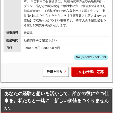
す。 ※ご利用のお客さまは、現在高騰中の金や高級腕時計・
ブランド品などの現金化をご検討中の方。現状は相場高騰も
拍車がかかり、お問い合わせは右肩上がりで増加中です。業
界No.1のおたからやだからこそ【依頼件数とお客さまからの
信頼】で成果もあげやすい環境です。 ※本人の希望勤務地を
考慮し配属先を決定いたします。
都道府県
青森県
勤務時間
勤務備考をご確認下さい
月収
350000万円～800000万円
jsjd-92127-31093
詳細を見る
このお仕事に応募
あなたの経験と想いを活かして、誰かの役に立つ仕
事を。私たちと一緒に、新しい価値をつくりません
か。