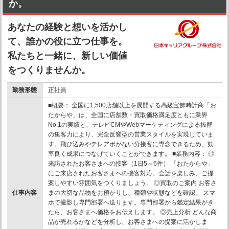
か。
あなたの経験と想いを活かし
て、誰かの役に立つ仕事を。
私たちと一緒に、新しい価値
をつくりませんか。
勤務形態
正社員
■概要： 全国に1,500店舗以上を展開する高級宝飾時計商「お
たからや」は、全国に店舗数・買取価格満足度ともに業界
No.1の実績と、テレビCMやWebマーケティングによる抜群
の集客力により、完全反響型の営業スタイルを実現していま
す。飛び込みやテレアポがない分接客に専念できるため、効
率良く成果につなげていくことができます。 ■業務内容： ◎
来訪されたお客さまへの接客（1日5～6件） 「おたからや」
にご来店されたお客さまへの接客対応。会話を楽しみ、ご提
案しやすい雰囲気をつくりましょう。 ◎買取のご案内 お客さ
仕事内容
まの大切な品物をお預かりし、種類や状態などを確認。 スマ
ホで撮影し専門部署へ送ります。専門部署から鑑定結果がき
たら、お客さまへ価格をお伝えします。 ◎売上分析 どんな商
品が売れるかなどを分析し、お客さまへの提案に活かしま