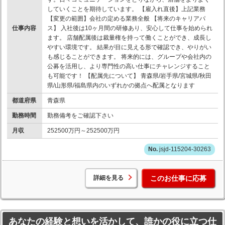
していくことを期待しています。 【雇入れ直後】上記業務
【変更の範囲】会社の定める業務全般 【将来のキャリアパ
仕事内容
ス】 入社後は10ヶ月間の研修あり、安心して仕事を始められ
ます。 店舗配属後は裁量権を持って働くことができ、成長し
やすい環境です。 結果が目に見える形で確認でき、やりがい
も感じることができます。 将来的には、グループや会社内の
公募を活用し、より専門性の高い仕事にチャレンジすること
も可能です！ 【配属先について】 青森県/岩手県/宮城県/秋田
県/山形県/福島県内のいずれかの拠点へ配属となります
都道府県
青森県
勤務時間
勤務備考をご確認下さい
月収
252500万円～252500万円
jsjd-115204-30263
詳細を見る
このお仕事に応募
あなたの経験と想いを活かして、誰かの役に立つ仕