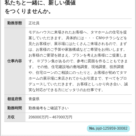
私たちと一緒に、新しい価値
をつくりませんか。
勤務形態
正社員
モデルハウスに来場されたお客様へ、タマホームの住宅を提
案していただきます。 具体的には・・・ CMやチラシなどを
見たお客様が、展示場にはたくさんご来場されるので、まず
は、お客様のご予算や家族構成などご希望をお伺いします。
お客様のご要望を踏まえ、プランを考えお客様にご提案しま
仕事内容
す。 ※プラン集があるので、参考に図面を作ることもできま
す。 その他、住宅建設地の敷地調査、現地調査、役所調査
や、住宅ローンのご相談にのったりと、お客様が初めてタマ
ホームの展示場に来店されてからお引渡まで、すべてをプロ
デュースしていただきます。 お客様としっかり向き合い、誠
実な対応ができる方にピッタリのお仕事です。
都道府県
青森県
勤務時間
勤務備考をご確認下さい
月収
206000万円～467000万円
jsjd-125959-30082