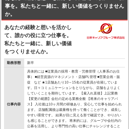
事を。私たちと一緒に、新しい価値をつくりません
か。
あなたの経験と想いを活かし
て、誰かの役に立つ仕事を。
私たちと一緒に、新しい価値
をつくりませんか。
勤務形態
新卒
具体的には ■従業員の採用・教育・労務管理（人事系のお仕
事） ■経営資源のマネジメント・店舗PL管理 ■営業企画・販
促 など ★1店舗あたり10～15名の従業員が在籍していま
す。日々コミュニケーションをとりながら、店舗をよりよく
していくことを期待しています。 【雇入れ直後】上記業務
【変更の範囲】会社の定める業務全般 【将来のキャリアパ
仕事内容
ス】 入社後は10ヶ月間の研修あり、安心して仕事を始められ
ます。 店舗配属後は裁量権を持って働くことができ、成長し
やすい環境です。 結果が目に見える形で確認でき、やりがい
も感じることができます。 将来的には、グループや会社内の
公募を活用し、より専門性の高い仕事にチャレンジすること