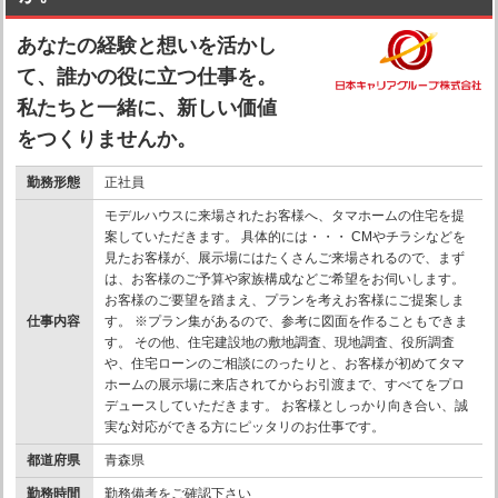
あなたの経験と想いを活かし
て、誰かの役に立つ仕事を。
私たちと一緒に、新しい価値
をつくりませんか。
勤務形態
正社員
モデルハウスに来場されたお客様へ、タマホームの住宅を提
案していただきます。 具体的には・・・ CMやチラシなどを
見たお客様が、展示場にはたくさんご来場されるので、まず
は、お客様のご予算や家族構成などご希望をお伺いします。
お客様のご要望を踏まえ、プランを考えお客様にご提案しま
仕事内容
す。 ※プラン集があるので、参考に図面を作ることもできま
す。 その他、住宅建設地の敷地調査、現地調査、役所調査
や、住宅ローンのご相談にのったりと、お客様が初めてタマ
ホームの展示場に来店されてからお引渡まで、すべてをプロ
デュースしていただきます。 お客様としっかり向き合い、誠
実な対応ができる方にピッタリのお仕事です。
都道府県
青森県
勤務時間
勤務備考をご確認下さい