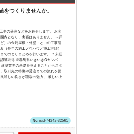
値をつくりませんか。
工事の受注などをお任せします。 お客
圏内となり、出張はありません。 ～詳
など）の金属屋根・外壁・といの工事請
強み（長年の施工ノウハウと施工実績）
までのとりまとめを行います。 ＊未経
1認証取得 ※群馬県いきいきGカンパニ
、建築業界の基礎を覚えることからスタ
て、取引先の特徴や受注までの流れを覚
風通しの良さが職場の魅力。 厳しい上
jsjd-74242-32561