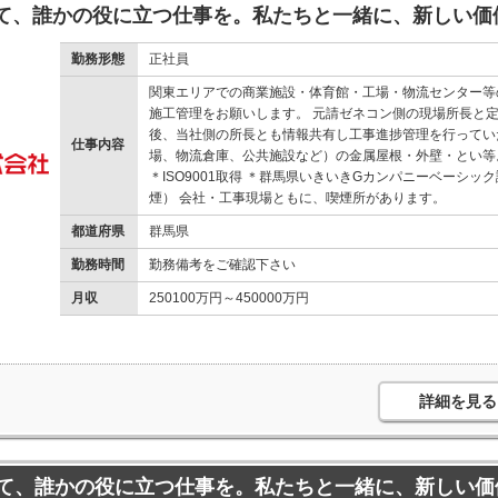
て、誰かの役に立つ仕事を。私たちと一緒に、新しい価
勤務形態
正社員
関東エリアでの商業施設・体育館・工場・物流センター等
施工管理をお願いします。 元請ゼネコン側の現場所長と
後、当社側の所長とも情報共有し工事進捗管理を行ってい
仕事内容
場、物流倉庫、公共施設など）の金属屋根・外壁・とい等
＊ISO9001取得 ＊群馬県いきいきGカンパニーベーシッ
煙） 会社・工事現場ともに、喫煙所があります。
都道府県
群馬県
勤務時間
勤務備考をご確認下さい
月収
250100万円～450000万円
詳細を見る
て、誰かの役に立つ仕事を。私たちと一緒に、新しい価