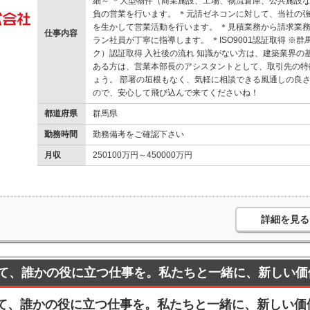
細～ ＊大型物件（商業施設、工場、物流倉庫、公共施設
負の営業を行います。 ＊元請ゼネコンに対して、当社の
を生かして営業活動を行います。 ＊見積業務から請求業務
仕事内容
ラン社員が丁寧に指導します。 ＊ISO9001認証取得 ※
ク）認証取得 入社後の流れ 知識がない方は、建築業界の
ある方は、営業本部長のアシスタントとして、取引先の特
ょう。 部署の垣根もなく、気軽に相談できる風通しの良さ
ので、安心して飛び込んで来てくださいね！
都道府県
群馬県
勤務時間
勤務備考をご確認下さい
月収
250100万円～450000万円
詳細を見る
て、誰かの役に立つ仕事を。私たちと一緒に、新しい価
て、誰かの役に立つ仕事を。私たちと一緒に、新しい価