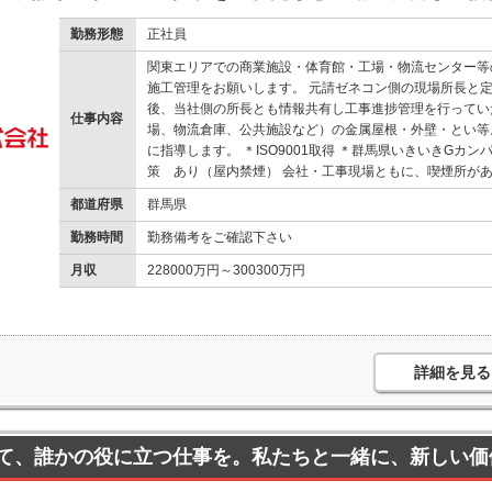
勤務形態
正社員
関東エリアでの商業施設・体育館・工場・物流センター等
施工管理をお願いします。 元請ゼネコン側の現場所長と
後、当社側の所長とも情報共有し工事進捗管理を行ってい
仕事内容
場、物流倉庫、公共施設など）の金属屋根・外壁・とい等
に指導します。 ＊ISO9001取得 ＊群馬県いきいきGカ
策 あり（屋内禁煙） 会社・工事現場ともに、喫煙所が
都道府県
群馬県
勤務時間
勤務備考をご確認下さい
月収
228000万円～300300万円
詳細を見る
て、誰かの役に立つ仕事を。私たちと一緒に、新しい価