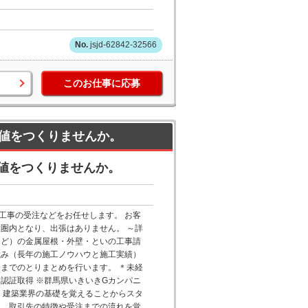
jsjd-62842-32566
このお仕事に応募
値をつくりませんか。
値をつくりませんか。
工事の受注などをお任せします。 お客
圏内となり、出張はありません。 ～詳
など）の金属屋根・外壁・といの工事請
強み（長年の施工ノウハウと施工実績）
までのとりまとめを行います。 ＊未経
1認証取得 ※群馬県いきいきGカンパニ
、建築業界の基礎を覚えることからスタ
て、取引先の特徴や受注までの流れを覚