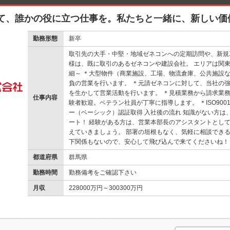
て、誰かの役に立つ仕事を。私たちと一緒に、新しい価
勤務形態
新卒
取引先の大手・中堅・地域ゼネコンへの定期訪問や、新規
様は、既に取引のあるゼネコンや建設会社。 エリアは関東
細～ ＊大型物件（商業施設、工場、物流倉庫、公共施設
負の営業を行います。 ＊元請ゼネコンに対して、当社の
を生かして営業活動を行います。 ＊見積業務から請求業務
仕事内容
験者歓迎。ベテラン社員が丁寧に指導します。 ＊ISO900
ー（ベーシック）認証取得 入社後の流れ 知識がない方は
ート！ 経験がある方は、営業本部長のアシスタントとし
えていきましょう。 部署の垣根もなく、気軽に相談できる
下関係もないので、安心して飛び込んで来てくださいね！
都道府県
群馬県
勤務時間
勤務備考をご確認下さい
月収
228000万円～300300万円