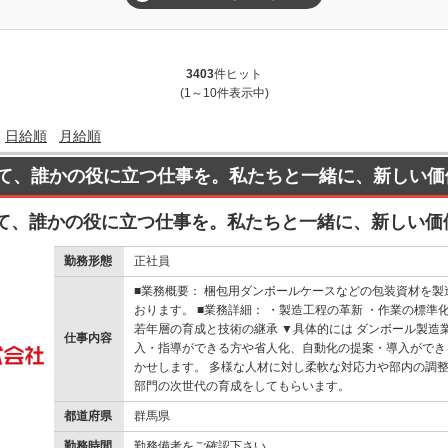
3403
件ヒット
(1～10件表示中)
日給順
月給順
て、誰かの役に立つ仕事を。私たちと一緒に、新しい価
て、誰かの役に立つ仕事を。私たちと一緒に、新しい価
勤務形態
正社員
■業務概要： 梱包用ダンボールケースなどの包装資材を
おります。 ■業務詳細： ・製造工程の革新 ・作業の標準
若年層の育成と技術の継承 ▼具体的には ダンボール製造
仕事内容
入・指導ができる方や省人化、自動化の提案・導入ができ
かせします。 多様な人材に対し柔軟な対応力や部内の調
部門の次世代の育成をしてもらいます。
都道府県
群馬県
勤務時間
勤務備考をご確認下さい