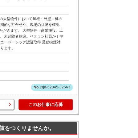
の大型物件において屋根・外壁・樋の
定期的な打合せや、現場の状況を確認
ただきます。 大型物件（商業施設、工
。 未経験者歓迎。ベテラン社員が丁寧
ンパニーベーシック認証取得 受動喫煙対
あります。
jsjd-62845-32563
このお仕事に応募
値をつくりませんか。