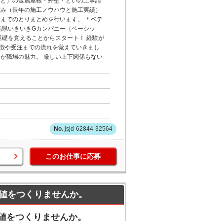
など）の金属屋根・外壁・といの工事請
強み（長年の施工ノウハウと施工実績）
までのとりまとめを行います。 ＊ベテ
群馬県いきいきGカンパニー（ベーシッ
基礎を覚えることからスタート！ 経験が
徴や受注までの流れを覚えていきまし
が職場の魅力。 厳しい上下関係もない
jsjd-62844-32564
このお仕事に応募
値をつくりませんか。
値をつくりませんか。