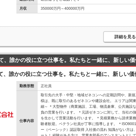
月収
350000万円～400000万円
詳細を見る
て、誰かの役に立つ仕事を。私たちと一緒に、新しい価
て、誰かの役に立つ仕事を。私たちと一緒に、新しい価
勤務形態
正社員
取引先の大手・中堅・地域ゼネコンへの定期訪問や、新規
様は、既に取引のあるゼネコンや建設会社。 エリアは関東
細～ ＊大型物件（商業施設、工場、物流倉庫、公共施設
負の営業を行います。 ＊元請ゼネコンに対して、当社の
を生かして営業活動を行います。 ＊見積業務から請求業務
仕事内容
験者歓迎。ベテラン社員が丁寧に指導します。 ＊ISO900
ー（ベーシック）認証取得 入社後の流れ 知識がない方は
ート！ 経験がある方は、営業本部長のアシスタントとし