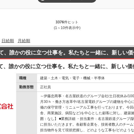
3376
件ヒット
(1～10件表示中)
日給順
月給順
て、誰かの役に立つ仕事を。私たちと一緒に、新しい価
て、誰かの役に立つ仕事を。私たちと一緒に、新しい価
職種
建築・土木・電気・電子・機械・半導体
勤務形態
正社員
～伊藤忠商事・名古屋鉄道のグループ会社/土日祝休み/100
月30ｈ・働き方改革中/名古屋電鉄グループの建物を中心に
備の保守管理・リニューアル工事を行っております。今回
舎、商業施設、病院など)を中心とした顧客に対し、建築
囲：なし】 ■業務詳細 ・担当案件：名古屋鉄道グループ(
に担当いただきます。各顧客企業を、技術者数人のチーム
担当物件を見て現状把握し、どのような工事を/どのよう