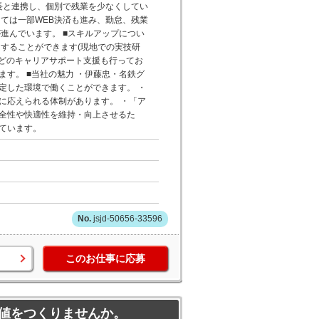
長と連携し、個別で残業を少なくしてい
ては一部WEB決済も進み、勤怠、残業
進んでいます。 ■スキルアップについ
することができます(現地での実技研
などのキャリアサポート支援も行ってお
す。 ■当社の魅力 ・伊藤忠・名鉄グ
定した環境で働くことができます。 ・
に応えられる体制があります。 ・「ア
全性や快適性を維持・向上させるた
ています。
jsjd-50656-33596
このお仕事に応募
値をつくりませんか。