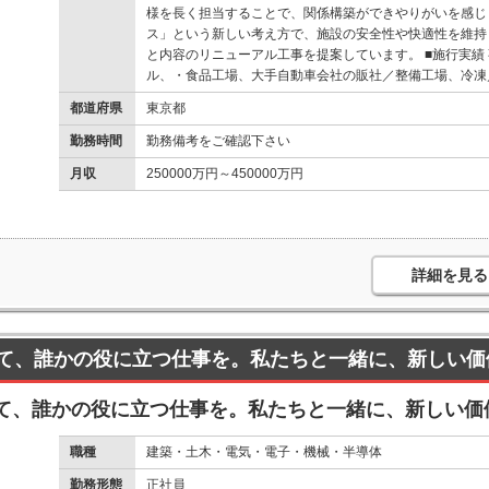
様を長く担当することで、関係構築ができやりがいを感じ
ス」という新しい考え方で、施設の安全性や快適性を維持
と内容のリニューアル工事を提案しています。 ■施行実績
ル、・食品工場、大手自動車会社の販社／整備工場、冷凍
都道府県
東京都
勤務時間
勤務備考をご確認下さい
月収
250000万円～450000万円
詳細を見る
て、誰かの役に立つ仕事を。私たちと一緒に、新しい価
て、誰かの役に立つ仕事を。私たちと一緒に、新しい価
職種
建築・土木・電気・電子・機械・半導体
勤務形態
正社員