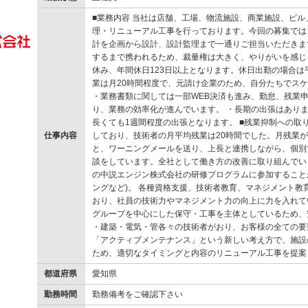
■業務内容 当社は店舗、工場、物流施設、商業施設、ビ
理・リニューアル工事を行っております。今回の募集では
計を企画から設計、設計監理まで一通りご担当いただきま
するまで携われるため、裁量権は大きく、やりがいを感じる
休み、年間休日123日以上となります。休日出勤の場合は
業は月20時間程度で、元請け企業のため、自分たちでス
・業務書類に関しては一部WEB決済も進み、勤怠、残業申
り、業務の効率化が進んでいます。 ・長期の出張はあり
長くても1週間程度の出張となります。 ■残業抑制への取り
仕事内容
しており、技術者の月平均残業は20時間でした。月残業が2
と、ワーニングメールを送り、上長と連携しながら、個別
談をしています。全社として働き方の改善に取り組んでいま
の中説エンジン株式会社の研修プログラムに参加すること
ングなど)。 各種資格支援、技術者教育、マネジメント教
おり、社員の技術力やマネジメント力の向上に力を入れてい
グループを中心にした保守・工事を主体としているため、
・建築・電気・管各々の技術者がおり、お客様の全ての要
「アクティブメンテナンス」という新しい考え方で、施設
ため、適切なタイミングと内容のリニューアル工事を提案
都道府県
愛知県
勤務時間
勤務備考をご確認下さい