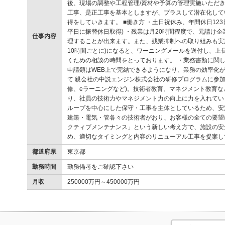
後、現場の調整や工程管理/資材や予算の管理実施いただき
工事、是正工事を基本としますが、プラスして潜在化して
得をしていきます。 ■働き方 ・土日祝休み、年間休日12
平日に振替休日取得) ・残業は月20時間程度で、元請け
仕事内容
理することが出来ます。また、残業抑制への取り組みも実施
10時間ごとに)になると、ワーニングメールを送付し、上
くための相談の時間をとっております。 ・業務書類に関し
申請類はWEB上で完結できるようになり、業務の効率化が
て 親会社の中説エンジン株式会社の研修プログラムに参加
修、eラーニングなど)。技術者教育、マネジメント教育
り、社員の技術力やマネジメント力の向上に力を入れていま
ループを中心にした保守・工事を主体としているため、安
建築・電気・管各々の技術者がおり、お客様の全ての要望
クティブメンテナンス」という新しい考え方で、施設の安
め、適切なタイミングと内容のリニューアル工事を提案し
都道府県
東京都
勤務時間
勤務備考をご確認下さい
月収
250000万円～450000万円