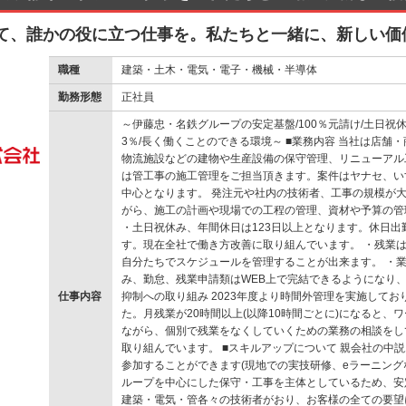
て、誰かの役に立つ仕事を。私たちと一緒に、新しい価
職種
建築・土木・電気・電子・機械・半導体
勤務形態
正社員
～伊藤忠・名鉄グループの安定基盤/100％元請け/土日祝
3％/長く働くことのできる環境～ ■業務内容 当社は店舗
物流施設などの建物や生産設備の保守管理、リニューアル
は管工事の施工管理をご担当頂きます。案件はヤナセ、い
中心となります。 発注元や社内の技術者、工事の規模が
がら、施工の計画や現場での工程の管理、資材や予算の管
・土日祝休み、年間休日は123日以上となります。休日
す。現在全社で働き方改善に取り組んでいます。 ・残業は
自分たちでスケジュールを管理することが出来ます。 ・業
み、勤怠、残業申請類はWEB上で完結できるようになり、
仕事内容
抑制への取り組み 2023年度より時間外管理を実施してお
た。月残業が20時間以上(以降10時間ごとに)になると
ながら、個別で残業をなくしていくための業務の相談をし
取り組んでいます。 ■スキルアップについて 親会社の中
参加することができます(現地での実技研修、eラーニングな
ループを中心にした保守・工事を主体としているため、安
建築・電気・管各々の技術者がおり、お客様の全ての要望