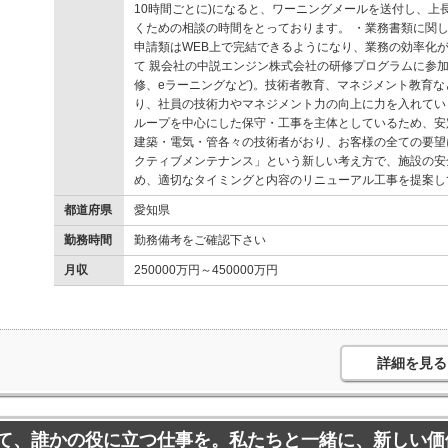
10時間ごとに)になると、ワーニングメールを送付し、上
くための相談の時間をとっております。 ・業務書類に関し
申請類はWEB上で完結できるようになり、業務の効率化が
て 親会社の中説エンジン株式会社の研修プログラムに参加
修、eラーニングなど)。技術者教育、マネジメント教育
り、社員の技術力やマネジメント力の向上に力を入れていま
ループを中心にした保守・工事を主体としているため、安
建築・電気・管各々の技術者がおり、お客様の全ての要望
クティブメンテナンス」という新しい考え方で、施設の安
め、適切なタイミングと内容のリニューアル工事を提案し
都道府県
愛知県
勤務時間
勤務備考をご確認下さい
月収
250000万円～450000万円
詳細を見る
て、誰かの役に立つ仕事を。私たちと一緒に、新しい価