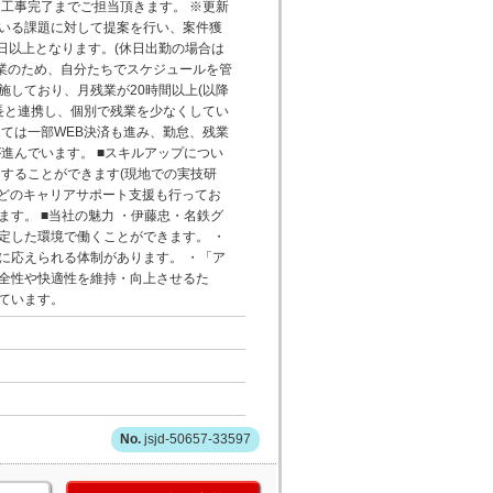
工事完了までご担当頂きます。 ※更新
いる課題に対して提案を行い、案件獲
3日以上となります。(休日出勤の場合は
企業のため、自分たちでスケジュールを管
しており、月残業が20時間以上(以降
長と連携し、個別で残業を少なくしてい
ては一部WEB決済も進み、勤怠、残業
進んでいます。 ■スキルアップについ
することができます(現地での実技研
などのキャリアサポート支援も行ってお
す。 ■当社の魅力 ・伊藤忠・名鉄グ
定した環境で働くことができます。 ・
に応えられる体制があります。 ・「ア
全性や快適性を維持・向上させるた
ています。
jsjd-50657-33597