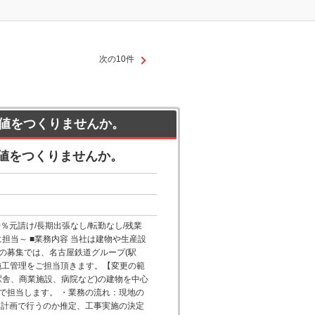
次の10件
値をつくりませんか。
値をつくりませんか。
％元請け/長期出張なし/転勤なし/残業
担当～ ■業務内容 当社は建物や生産設
の募集では、名古屋鉄道グループ(駅
施工管理をご担当頂きます。【変更の範
駅舎、商業施設、病院など)の建物を中心
で担当します。 ・業務の流れ：現地の
な計画で行うのか推定、工事実施の決定