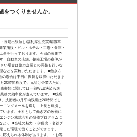
値をつくりませんか。
休・長期出張無し/福利厚生充実/離職率
・商業施設・ビル・ホテル・工場・倉庫・
工事を行っております。今回の募集で
すゞ自動車の店舗、整備工場の案件が
大きい場合は協力企業との調整も行いな
理などを実施いただきます。 ■働き方
出勤の場合は平日に振替を取得いただきま
月20時間程度で、元請け企業のため、
務書類に関しては一部WEB決済も進
業務の効率化が進んでいます。 ■残業
り、技術者の月平均残業は20時間でし
、ワーニングメールを送り、上長と連携し
ています。全社として働き方の改善に
説エンジン株式会社の研修プログラムに
ど)。 ■当社の魅力 ・伊藤忠・名鉄グ
定した環境で働くことができます。 ・
に応えられる体制があります。 ・お客