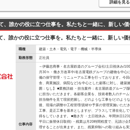
詳細を見る
て、誰かの役に立つ仕事を。私たちと一緒に、新しい価
て、誰かの役に立つ仕事を。私たちと一緒に、新しい価
職種
建築・土木・電気・電子・機械・半導体
勤務形態
正社員
～伊藤忠商事・名古屋鉄道のグループ会社/土日祝休み/100
月30ｈ・働き方改革中/名古屋電鉄グループの建物を中心に
備の保守管理・リニューアル工事を行っております。今回
舎、商業施設、病院など)を中心とした顧客に対し、建築
囲：なし】 ■業務詳細 ・担当案件：名古屋鉄道グループ(
に担当いただきます。各顧客企業を、技術者数人のチーム
担当物件を見て現状把握し、どのような工事を/どのよう
後、現場の調整や工程管理/資材や予算の管理実施いただき
工事、是正工事を基本としますが、プラスして潜在化して
得をしていきます。 ■働き方 ・土日祝休み、年間休日12
平日に振替休日取得) ・残業は月20時間程度で、元請け
仕事内容
理することが出来ます。また、残業抑制への取り組みも実施