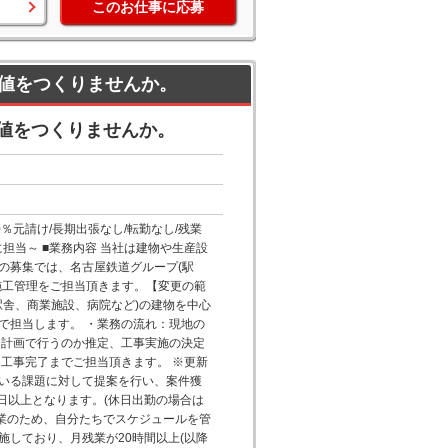
このお仕事に応募
値をつくりませんか。
値をつくりませんか。
％元請け/長期出張なし/転勤なし/残業
担当～ ■業務内容 当社は建物や生産設
の募集では、名古屋鉄道グループ(駅
施工管理をご担当頂きます。【変更の範
駅舎、商業施設、病院など)の建物を中心
で担当します。 ・業務の流れ：現地の
な計画で行うのか推定、工事実施の決定
工事完了までご担当頂きます。 ※更新
いる課題に対して提案を行い、案件獲
3日以上となります。(休日出勤の場合は
企業のため、自分たちでスケジュールを管
しており、月残業が20時間以上(以降