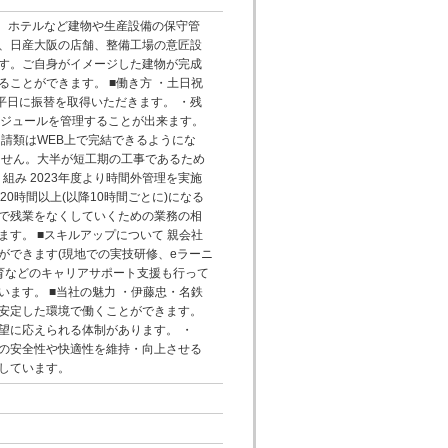
ル、ホテルなど建物や生産設備の保守管
、日産大阪の店舗、整備工場の意匠設
す。ご自身がイメージした建物が完成
ことができます。 ■働き方 ・土日祝
平日に振替を取得いただきます。 ・残
ケジュールを管理することが出来ます。
請類はWEB上で完結できるようにな
ません。大半が短工期の工事であるため
組み 2023年度より時間外管理を実施
0時間以上(以降10時間ごとに)になる
で残業をなくしていくための業務の相
す。 ■スキルアップについて 親会社
ができます(現地での実技研修、eラーニ
育などのキャリアサポート支援も行って
ます。 ■当社の魅力 ・伊藤忠・名鉄
安定した環境で働くことができます。
望に応えられる体制があります。 ・
の安全性や快適性を維持・向上させる
しています。