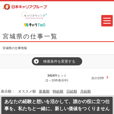
宮城県の仕事一覧
宮城県の仕事情報
検索条件を変更する
▼
3424
件ヒット
次の10件
(1～10件表示中)
表示順：
オススメ順
新着順
時給順
日給順
月給順
あなたの経験と想いを活かして、誰かの役に立つ仕
事を。私たちと一緒に、新しい価値をつくりません