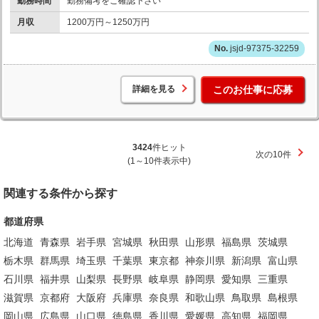
勤務時間
勤務備考をご確認下さい
月収
1200万円～1250万円
jsjd-97375-32259
詳細を見る
このお仕事に応募
3424
件ヒット
次の10件
(1～10件表示中)
関連する条件から探す
都道府県
北海道
青森県
岩手県
宮城県
秋田県
山形県
福島県
茨城県
栃木県
群馬県
埼玉県
千葉県
東京都
神奈川県
新潟県
富山県
石川県
福井県
山梨県
長野県
岐阜県
静岡県
愛知県
三重県
滋賀県
京都府
大阪府
兵庫県
奈良県
和歌山県
鳥取県
島根県
岡山県
広島県
山口県
徳島県
香川県
愛媛県
高知県
福岡県