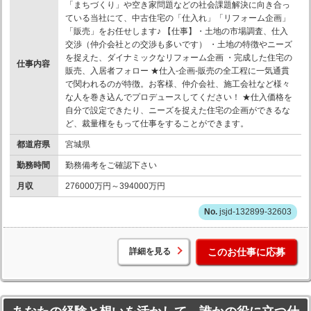
「まちづくり」や空き家問題などの社会課題解決に向き合っ
ている当社にて、中古住宅の「仕入れ」「リフォーム企画」
「販売」をお任せします♪ 【仕事】・土地の市場調査、仕入
交渉（仲介会社との交渉も多いです） ・土地の特徴やニーズ
を捉えた、ダイナミックなリフォーム企画 ・完成した住宅の
仕事内容
販売、入居者フォロー ★仕入-企画-販売の全工程に一気通貫
で関われるのが特徴。お客様、仲介会社、施工会社など様々
な人を巻き込んでプロデュースしてください！ ★仕入価格を
自分で設定できたり、ニーズを捉えた住宅の企画ができるな
ど、裁量権をもって仕事をすることができます。
都道府県
宮城県
勤務時間
勤務備考をご確認下さい
月収
276000万円～394000万円
jsjd-132899-32603
詳細を見る
このお仕事に応募