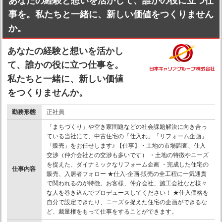
あなたの経験と想いを活かして、誰かの役に立つ仕
事を。私たちと一緒に、新しい価値をつくりません
か。
あなたの経験と想いを活かし
て、誰かの役に立つ仕事を。
私たちと一緒に、新しい価値
をつくりませんか。
勤務形態
正社員
「まちづくり」や空き家問題などの社会課題解決に向き合っ
ている当社にて、中古住宅の「仕入れ」「リフォーム企画」
「販売」をお任せします♪ 【仕事】・土地の市場調査、仕入
交渉（仲介会社との交渉も多いです） ・土地の特徴やニーズ
を捉えた、ダイナミックなリフォーム企画 ・完成した住宅の
仕事内容
販売、入居者フォロー ★仕入-企画-販売の全工程に一気通貫
で関われるのが特徴。お客様、仲介会社、施工会社など様々
な人を巻き込んでプロデュースしてください！ ★仕入価格を
自分で設定できたり、ニーズを捉えた住宅の企画ができるな
ど、裁量権をもって仕事をすることができます。