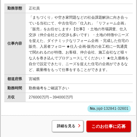
勤務形態
正社員
「まちづくり」や空き家問題などの社会課題解決に向き合っ
ている当社にて、中古住宅の「仕入れ」「リフォーム企画」
「販売」をお任せします♪ 【仕事】・土地の市場調査、仕入
交渉（仲介会社との交渉も多いです） ・土地の特徴やニーズ
を捉えた、ダイナミックなリフォーム企画 ・完成した住宅の
仕事内容
販売、入居者フォロー ★仕入-企画-販売の全工程に一気通貫
で関われるのが特徴。お客様、仲介会社、施工会社など様々
な人を巻き込んでプロデュースしてください！ ★仕入価格を
自分で設定できたり、ニーズを捉えた住宅の企画ができるな
ど、裁量権をもって仕事をすることができます。
都道府県
宮城県
勤務時間
勤務備考をご確認下さい
月収
276000万円～394000万円
jsjd-132841-32601
詳細を見る
このお仕事に応募