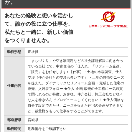
か。
あなたの経験と想いを活かし
て、誰かの役に立つ仕事を。
私たちと一緒に、新しい価値
をつくりませんか。
勤務形態
正社員
「まちづくり」や空き家問題などの社会課題解決に向き合っ
ている当社にて、中古住宅の「仕入れ」「リフォーム企画」
「販売」をお任せします♪ 【仕事】・土地の市場調査、仕入
交渉（仲介会社との交渉も多いです） ・土地の特徴やニーズ
を捉えた、ダイナミックなリフォーム企画 ・完成した住宅の
仕事内容
販売、入居者フォロー ★仕入-企画-販売の全工程に一気通貫
で関われるのが特徴。お客様、仲介会社、施工会社など様々
な人を巻き込んでプロデュースしてください！ ★仕入価格を
自分で設定できたり、ニーズを捉えた住宅の企画ができるな
ど、裁量権をもって仕事をすることができます。
都道府県
宮城県
勤務時間
勤務備考をご確認下さい