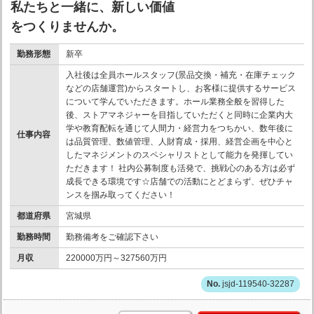
私たちと一緒に、新しい価値
をつくりませんか。
勤務形態
新卒
入社後は全員ホールスタッフ(景品交換・補充・在庫チェック
などの店舗運営)からスタートし、お客様に提供するサービス
について学んでいただきます。ホール業務全般を習得した
後、ストアマネジャーを目指していただくと同時に企業内大
学や教育配転を通じて人間力・経営力をつちかい、数年後に
仕事内容
は品質管理、数値管理、人財育成・採用、経営企画を中心と
したマネジメントのスペシャリストとして能力を発揮してい
ただきます！ 社内公募制度も活発で、挑戦心のある方は必ず
成長できる環境です☆店舗での活動にとどまらず、ぜひチャ
ンスを掴み取ってください！
都道府県
宮城県
勤務時間
勤務備考をご確認下さい
月収
220000万円～327560万円
jsjd-119540-32287