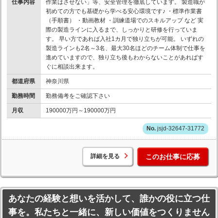
仕事内容
作業はさせない」等、安全管理を徹底しています。 製造職が
初めての方でも基礎から学べる安心環境です♪ ・標準作業書
（手順書） ・動画教材 ・訓練道場でのスキルアップ など 実
際の製造ラインに入るまで、しっかりと研修を行っていま
す。 早い方であれば入社1カ月で独り立ちが可能。 いずれの
製造ラインも2名～3名、最大30名ほどのチーム体制で仕事を
進めていますので、独り立ち後もわからないことがあればす
ぐに相談出来ます。
都道府県
神奈川県
勤務時間
勤務備考をご確認下さい
月収
190000万円～190000万円
jsjd-32647-31772
詳細を見る
このお仕事に応募
あなたの経験と想いを活かして、誰かの役に立つ仕
事を。私たちと一緒に、新しい価値をつくりません