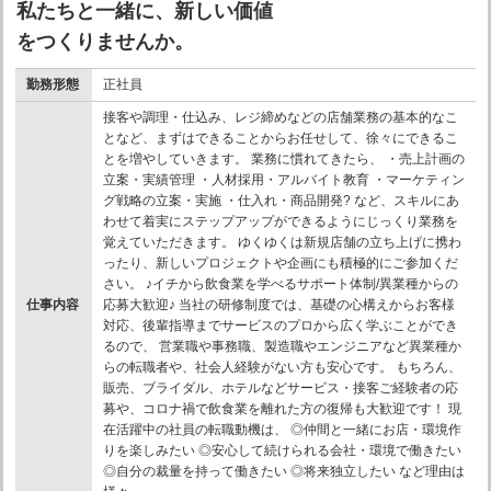
私たちと一緒に、新しい価値
をつくりませんか。
勤務形態
正社員
接客や調理・仕込み、レジ締めなどの店舗業務の基本的なこ
となど、まずはできることからお任せして、徐々にできるこ
とを増やしていきます。 業務に慣れてきたら、 ・売上計画の
立案・実績管理 ・人材採用・アルバイト教育 ・マーケティン
グ戦略の立案・実施 ・仕入れ・商品開発? など、スキルにあ
わせて着実にステップアップができるようにじっくり業務を
覚えていただきます。 ゆくゆくは新規店舗の立ち上げに携わ
ったり、新しいプロジェクトや企画にも積極的にご参加くだ
さい。 ♪イチから飲食業を学べるサポート体制/異業種からの
仕事内容
応募大歓迎♪ 当社の研修制度では、基礎の心構えからお客様
対応、後輩指導までサービスのプロから広く学ぶことができ
るので、 営業職や事務職、製造職やエンジニアなど異業種か
らの転職者や、社会人経験がない方も安心です。 もちろん、
販売、ブライダル、ホテルなどサービス・接客ご経験者の応
募や、コロナ禍で飲食業を離れた方の復帰も大歓迎です！ 現
在活躍中の社員の転職動機は、 ◎仲間と一緒にお店・環境作
りを楽しみたい ◎安心して続けられる会社・環境で働きたい
◎自分の裁量を持って働きたい ◎将来独立したい など理由は