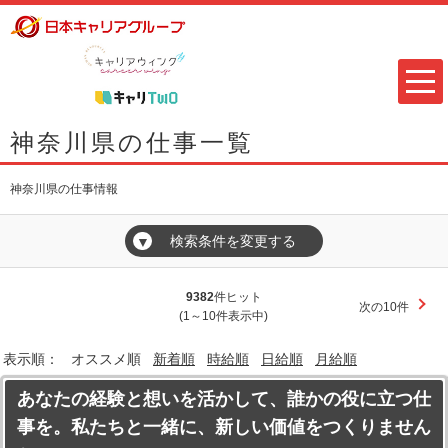
神奈川県の仕事一覧
神奈川県の仕事情報
検索条件を変更する
▼
9382
件ヒット
次の10件
(1～10件表示中)
表示順：
オススメ順
新着順
時給順
日給順
月給順
あなたの経験と想いを活かして、誰かの役に立つ仕
事を。私たちと一緒に、新しい価値をつくりません