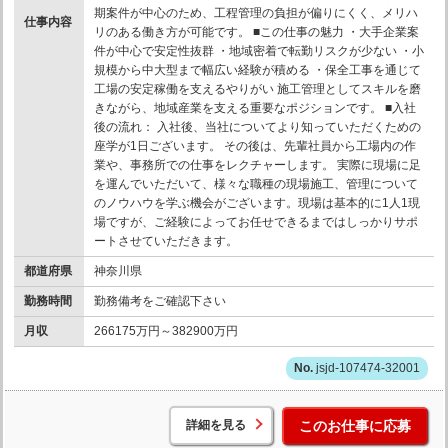
期案件が中心のため、工程管理の負担が偏りにくく、メリハ
仕事内容
リのある働き方が可能です。 ■この仕事の魅力 ・大手企業案
件が中心で安定性抜群 ・地域密着で転勤リスクが少ない ・小
規模から中大型まで幅広い経験が積める ・保全工事を通じて
工場の安定稼働を支えるやりがい 施工管理としてスキルを磨
きながら、地域産業を支える重要なポジションです。 ■入社
後の流れ： 入社後、当社についてより知っていただくための
座学が1日ございます。 その後は、先輩社員から工場内の作
業や、事務所での仕事をレクチャーします。 実際に現場に足
を運んでいただいて、様々な職種の現場施工、管理について
のノウハウを学ぶ機会がございます。現場は基本的に1人1現
場ですが、ご経験によってお任せできるまではしっかりサポ
ートさせていただきます。
都道府県
神奈川県
勤務時間
勤務備考をご確認下さい
月収
266175万円～382900万円
jsjd-107474-32001
詳細を見る
このお仕事に応募