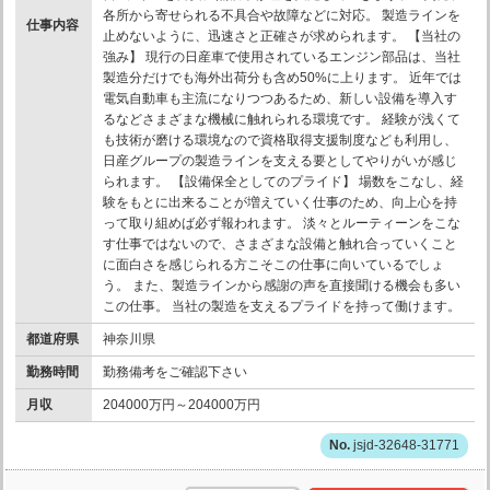
各所から寄せられる不具合や故障などに対応。 製造ラインを
仕事内容
止めないように、迅速さと正確さが求められます。 【当社の
強み】 現行の日産車で使用されているエンジン部品は、当社
製造分だけでも海外出荷分も含め50%に上ります。 近年では
電気自動車も主流になりつつあるため、新しい設備を導入す
るなどさまざまな機械に触れられる環境です。 経験が浅くて
も技術が磨ける環境なので資格取得支援制度なども利用し、
日産グループの製造ラインを支える要としてやりがいが感じ
られます。 【設備保全としてのプライド】 場数をこなし、経
験をもとに出来ることが増えていく仕事のため、向上心を持
って取り組めば必ず報われます。 淡々とルーティーンをこな
す仕事ではないので、さまざまな設備と触れ合っていくこと
に面白さを感じられる方こそこの仕事に向いているでしょ
う。 また、製造ラインから感謝の声を直接聞ける機会も多い
この仕事。 当社の製造を支えるプライドを持って働けます。
都道府県
神奈川県
勤務時間
勤務備考をご確認下さい
月収
204000万円～204000万円
jsjd-32648-31771