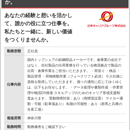
か。
あなたの経験と想いを活かし
て、誰かの役に立つ仕事を。
私たちと一緒に、新しい価値
をつくりませんか。
勤務形態
正社員
国内トップシェアの鉄鋼部品メーカーです。倉庫業の会社で
はなく、自社製品の出荷業務を行っている物流拠点で製品の
出荷・倉庫作業をご担当いただきます。 ・荷造り ・検品 ・
製品管理 ・荷物移動作業（フォークリフト必須） ※入社後に
資格を取得していただきます。 個々の適性に応じてゆくゆく
仕事内容
は、以下もお任せします。 ・データ処理や書類作成 ・作業管
理や物流DX推進 スキルアップのためのキャリア形成支援制
度あります。 受動喫煙対策：あり（喫煙室設置） マイカー通
勤：可能（駐車場あり） 転勤の可能性：あり（群馬と兵庫の
生産工場）
都道府県
神奈川県
勤務時間
勤務備考をご確認下さい