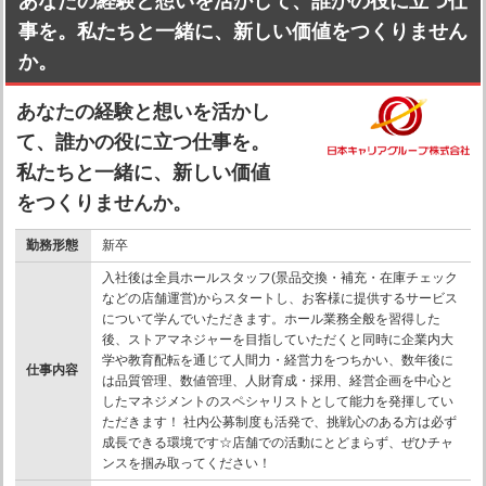
あなたの経験と想いを活かして、誰かの役に立つ仕
事を。私たちと一緒に、新しい価値をつくりません
か。
あなたの経験と想いを活かし
て、誰かの役に立つ仕事を。
私たちと一緒に、新しい価値
をつくりませんか。
勤務形態
新卒
入社後は全員ホールスタッフ(景品交換・補充・在庫チェック
などの店舗運営)からスタートし、お客様に提供するサービス
について学んでいただきます。ホール業務全般を習得した
後、ストアマネジャーを目指していただくと同時に企業内大
学や教育配転を通じて人間力・経営力をつちかい、数年後に
仕事内容
は品質管理、数値管理、人財育成・採用、経営企画を中心と
したマネジメントのスペシャリストとして能力を発揮してい
ただきます！ 社内公募制度も活発で、挑戦心のある方は必ず
成長できる環境です☆店舗での活動にとどまらず、ぜひチャ
ンスを掴み取ってください！