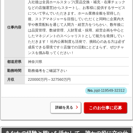
入社後は全員ホールスタッフ(景品交換・補充・在庫チェック
などの店舗運営)からスタートし、お客様に提供するサービス
について学んでいただきます。ホール業務全般を習得した
後、ストアマネジャーを目指していただくと同時に企業内大
学や教育配転を通じて人間力・経営力をつちかい、数年後に
仕事内容
は品質管理、数値管理、人財育成・採用、経営企画を中心と
したマネジメントのスペシャリストとして能力を発揮してい
ただきます！ 社内公募制度も活発で、挑戦心のある方は必ず
成長できる環境です☆店舗での活動にとどまらず、ぜひチャ
ンスを掴み取ってください！
都道府県
神奈川県
勤務時間
勤務備考をご確認下さい
月収
220000万円～327560万円
jsjd-119549-32312
詳細を見る
このお仕事に応募