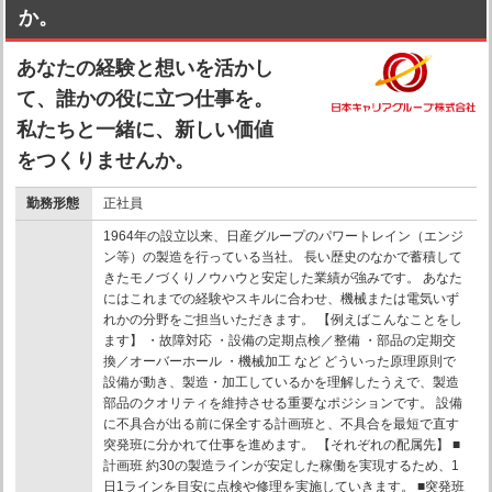
か。
あなたの経験と想いを活かし
て、誰かの役に立つ仕事を。
私たちと一緒に、新しい価値
をつくりませんか。
勤務形態
正社員
1964年の設立以来、日産グループのパワートレイン（エンジ
ン等）の製造を行っている当社。 長い歴史のなかで蓄積して
きたモノづくりノウハウと安定した業績が強みです。 あなた
にはこれまでの経験やスキルに合わせ、機械または電気いず
れかの分野をご担当いただきます。 【例えばこんなことをし
ます】 ・故障対応 ・設備の定期点検／整備 ・部品の定期交
換／オーバーホール ・機械加工 など どういった原理原則で
設備が動き、製造・加工しているかを理解したうえで、製造
部品のクオリティを維持させる重要なポジションです。 設備
に不具合が出る前に保全する計画班と、不具合を最短で直す
突発班に分かれて仕事を進めます。 【それぞれの配属先】 ■
計画班 約30の製造ラインが安定した稼働を実現するため、1
日1ラインを目安に点検や修理を実施していきます。 ■突発班