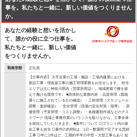
事を。私たちと一緒に、新しい価値をつくりません
か。
あなたの経験と想いを活かし
て、誰かの役に立つ仕事を。
私たちと一緒に、新しい価値
をつくりませんか。
勤務形態
正社員
【仕事内容】 大手企業の工場・施設・工場内建屋における、
新設工事・増改築工事の施工管理業務をお任せします。 担当
エリアは主に神奈川県内（営業所周辺）。地域密着で腰を据
えて働ける環境です。 ■具体的な業務内容 ・品質管理（図面
通りに施工されているかの確認） ・工程管理（スケジュール
調整・進捗確認） ・安全管理（現場の安全対策・指導） ・原
価管理（予算管理・コスト調整） ・各種書類作成などのデス
クワーク 現場と事務作業のバランスを取りながら、工事全体
を統括していただきます。 ■案件について ◎プラント内の保
全工事も担当 ◎案件の約8割は、1日～数週間で完了する営繕
工事 ◎年に1件ほど、工期約半年の中型～大型工事もあり 短