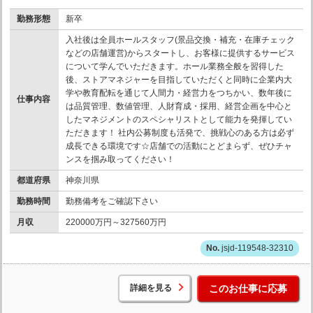
勤務形態
新卒
入社後は全員ホールスタッフ(景品交換・補充・在庫チェック
などの店舗運営)からスタートし、お客様に提供するサービス
について学んでいただきます。ホール業務全般を習得した
後、ストアマネジャーを目指していただくと同時に企業内大
学や教育配転を通じて人間力・経営力をつちかい、数年後に
仕事内容
は品質管理、数値管理、人財育成・採用、経営企画を中心と
したマネジメントのスペシャリストとして能力を発揮してい
ただきます！ 社内公募制度も活発で、挑戦心のある方は必ず
成長できる環境です☆店舗での活動にとどまらず、ぜひチャ
ンスを掴み取ってください！
都道府県
神奈川県
勤務時間
勤務備考をご確認下さい
月収
220000万円～327560万円
jsjd-119548-32310
詳細を見る
このお仕事に応募