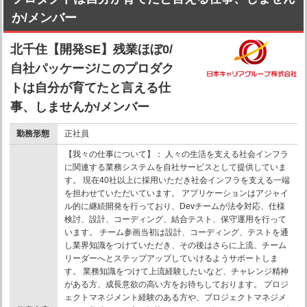
か/メンバー
北千住【開発SE】残業ほぼ0/
自社パッケージ/このプロダク
トは自分が育てたと言える仕
事、しませんか/メンバー
勤務形態
正社員
【我々の仕事について】： 人々の生活を支える社会インフラ
に関連する業務システムを自社サービスとして提供していま
す。 現在40社以上に採用いただき社会インフラを支える一端
を担わせていただいています。 アプリケーションはアジャイ
ル的に継続開発を行っており、Devチームが法令対応、仕様
検討、設計、コーディング、結合テスト、保守運用を行って
います。 チーム参画当初は設計、コーディング、テストを通
し業界知識をつけていただき、その後はさらに上流、チーム
リーダーへとステップアップしていけるようサポートしま
す。 業務知識をつけて上流経験したいなど、チャレンジ精神
がある方、成長意欲の高い方をお待ちしております。 プロジ
ェクトマネジメント経験のある方や、プロジェクトマネジメ