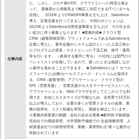
た。 しかし、コロナ禍やDX、クラウドといった時流も相ま
って、 業務系から情報系まで幅広く対応できるITベンダーを
目指し、 2016年よりCRM/SFA事業を立ち上げ、Salesforce
導入、定着支援を行ってきました。 今回のポジションは、
2023年よりSalesforce活用支援事業を立ち上げ、その引き合
い拡大に伴う募集となります！ ■業務内容■ クラウド型
CRM（顧客関係管理）プラットフォームであるSalesforceを
企業に導入し、要件定義やシステム設計といった上流工程か
らプログラムの実装・テストといった下流工程、保守・運用
等を行います。 （参画する案件に寄る） ※社内には部門のス
仕事内容
ペシャリストが在籍しているので、困ったときは相談しなが
ら案件を進めることができます。 ★Salesforceとは？ セール
スフォースとは(株)セールスフォース・ドットコムが提供す
る、CRM（顧客管理）アプリケーション・クラウド型の
SFA（営業支援）。 営業支援やカスタマーサービスといった
アプリケーションを、Webブラウザを介してどこからでも利
用でき、自在にカスタマイズが可能なため、全世界で15万社
以上が導入しており、企業の多くが営業スタイルの改善、業
務の効率化、コスト削減を実現し、業績を伸ばしています。
※業務内容変更の範囲：会社の定める業務 ■案件例 不動産販
売会社での商談管理、大学受験予備校での 生徒情報管理、人
材派遣会社での採用管理等、業種・業界問わず 様々な案件が
依頼されています。