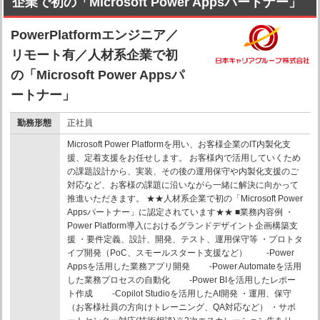
企業で初の「Microsoft Power Appsパートナー」
PowerPlatformエンジニア／
リモート有／人材系企業で初
の「Microsoft Power Appsパ
ートナー」
勤務形態
正社員
Microsoft Power Platformを用い、お客様企業のIT内製化支
援、定着支援をお任せします。 お客様内で活用していくため
の課題設計から、実装、その後の運用保守や内製化支援のご
対応など、お客様の課題に沿いながら一緒に解決に向かって
推進いただきます。 ★★人材系企業で初の「Microsoft Power
Appsパートナー」に認定されています★★ ■業務内容例 ・
Power Platform導入におけるグランドデザイント企画構築支
援 ・要件定義、設計、開発、テスト、運用保守等 ・プロトタ
イプ開発（PoC、スモールスタート支援など） -Power
Appsを活用した業務アプリ開発 -Power Automateを活用
した業務プロセスの自動化 -Power BIを活用したレポー
ト作成 -Copilot Studioを活用したAI開発 ・運用、保守
（お客様社員の方向けトレーニング、QA対応など） ・サポ