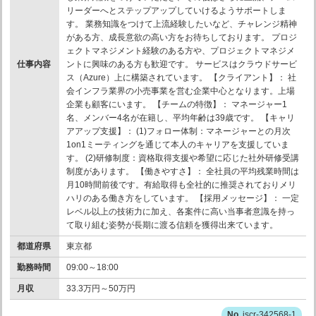
リーダーへとステップアップしていけるようサポートしま
す。 業務知識をつけて上流経験したいなど、チャレンジ精神
がある方、成長意欲の高い方をお待ちしております。 プロジ
ェクトマネジメント経験のある方や、プロジェクトマネジメ
仕事内容
ントに興味のある方も歓迎です。 サービスはクラウドサービ
ス（Azure）上に構築されています。 【クライアント】： 社
会インフラ業界の小売事業を営む企業中心となります。上場
企業も顧客にいます。 【チームの特徴】： マネージャー1
名、メンバー4名が在籍し、平均年齢は39歳です。 【キャリ
アアップ支援】： (1)フォロー体制：マネージャーとの月次
1on1ミーティングを通じて本人のキャリアを支援していま
す。 (2)研修制度：資格取得支援や希望に応じた社外研修受講
制度があります。 【働きやすさ】： 全社員の平均残業時間は
月10時間前後です。有給取得も全社的に推奨されておりメリ
ハリのある働き方をしています。 【採用メッセージ】： 一定
レベル以上の技術力に加え、各案件に高い当事者意識を持っ
て取り組む姿勢が長期に渡る信頼を獲得出来ています。
都道府県
東京都
勤務時間
09:00～18:00
月収
33.3万円～50万円
jscr-342568-1