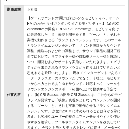
勤務形態
正社員
【ゲームサウンドの”聞けばわかる”をモビリティへ。ゲーム
HMIのわかりやすさと使いやすさをモビリティへ】 (a) ADX
Automotiveの開発 CRI ADX Automotiveは、モビリティ向け
に最適化した「音」表現を開発をする「ツール」と、それを
実機で動作させる「ランタイムエンジン」です。 このツール
とランタイムエンジンを用いて、サウンド設計からサウンド
調整、組込みおよび出力調整まで、サウンド製品の開発工程
全てにおいて、サプライヤー様や自動車メーカー様と協議し
つつ、開発およびサポートを実施していただきます。モビリ
ティから出力されるサウンドを１から作り上げていきたいと
思える方を歓迎いたします。 現在メインターゲットであるメ
ータークラスターのサウンドだけでなく、今後は、モビリテ
ィから出力されるあらゆるサウンドに対応すべく、ツールや
サウンドエンジンのサポート範囲を広げて提供する予定で
仕事内容
す。 (b) CRI Glasscoの開発 CRI Glasscoは、これからのモビ
リティが要求する「映像」表現をともなうコンテンツを開発
する「ツール」と、それを実車で動作させる「ランタイムエ
ンジン」です。 次世代のHMIに求められることは何かを常に
考え、お客様やユーザーの視点に立った分かりやすさや使い
やすさを追求し、ツールやランタイムエンジンを改良してい
きます。 今後ともモビリティのトレンドに乗り、メーターク