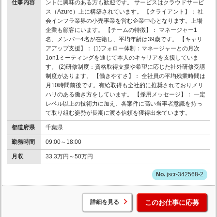
仕事内容
ントに興味のある方も歓迎です。 サービスはクラウドサービ
ス（Azure）上に構築されています。 【クライアント】： 社
会インフラ業界の小売事業を営む企業中心となります。上場
企業も顧客にいます。 【チームの特徴】： マネージャー1
名、メンバー4名が在籍し、平均年齢は39歳です。 【キャリ
アアップ支援】： (1)フォロー体制：マネージャーとの月次
1on1ミーティングを通じて本人のキャリアを支援していま
す。 (2)研修制度：資格取得支援や希望に応じた社外研修受講
制度があります。 【働きやすさ】： 全社員の平均残業時間は
月10時間前後です。有給取得も全社的に推奨されておりメリ
ハリのある働き方をしています。 【採用メッセージ】： 一定
レベル以上の技術力に加え、各案件に高い当事者意識を持っ
て取り組む姿勢が長期に渡る信頼を獲得出来ています。
都道府県
千葉県
勤務時間
09:00～18:00
月収
33.3万円～50万円
jscr-342568-2
詳細を見る
このお仕事に応募