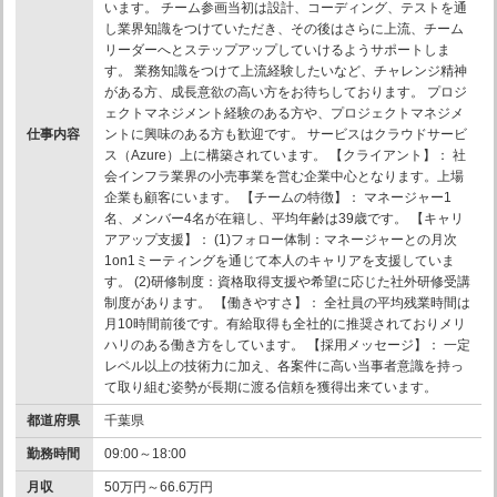
います。 チーム参画当初は設計、コーディング、テストを通
し業界知識をつけていただき、その後はさらに上流、チーム
リーダーへとステップアップしていけるようサポートしま
す。 業務知識をつけて上流経験したいなど、チャレンジ精神
がある方、成長意欲の高い方をお待ちしております。 プロジ
ェクトマネジメント経験のある方や、プロジェクトマネジメ
仕事内容
ントに興味のある方も歓迎です。 サービスはクラウドサービ
ス（Azure）上に構築されています。 【クライアント】： 社
会インフラ業界の小売事業を営む企業中心となります。上場
企業も顧客にいます。 【チームの特徴】： マネージャー1
名、メンバー4名が在籍し、平均年齢は39歳です。 【キャリ
アアップ支援】： (1)フォロー体制：マネージャーとの月次
1on1ミーティングを通じて本人のキャリアを支援していま
す。 (2)研修制度：資格取得支援や希望に応じた社外研修受講
制度があります。 【働きやすさ】： 全社員の平均残業時間は
月10時間前後です。有給取得も全社的に推奨されておりメリ
ハリのある働き方をしています。 【採用メッセージ】： 一定
レベル以上の技術力に加え、各案件に高い当事者意識を持っ
て取り組む姿勢が長期に渡る信頼を獲得出来ています。
都道府県
千葉県
勤務時間
09:00～18:00
月収
50万円～66.6万円