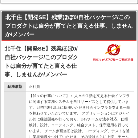
北千住【開発SE】残業ほぼ0/自社パッケージ/この
プロダクトは自分が育てたと言える仕事、しません
か/メンバー
北千住【開発SE】残業ほぼ0/
自社パッケージ/このプロダク
トは自分が育てたと言える仕
事、しませんか/メンバー
勤務形態
正社員
【我々の仕事について】： 人々の生活を支える社会インフラ
に関連する業務システムを自社サービスとして提供していま
す。 現在40社以上に採用いただき社会インフラを支える一端
を担わせていただいています。 アプリケーションはアジャイ
ル的に継続開発を行っており、Devチームが法令対応、仕様
検討、設計、コーディング、結合テスト、保守運用を行って
います。 チーム参画当初は設計、コーディング、テストを通
し業界知識をつけていただき、その後はさらに上流、チーム