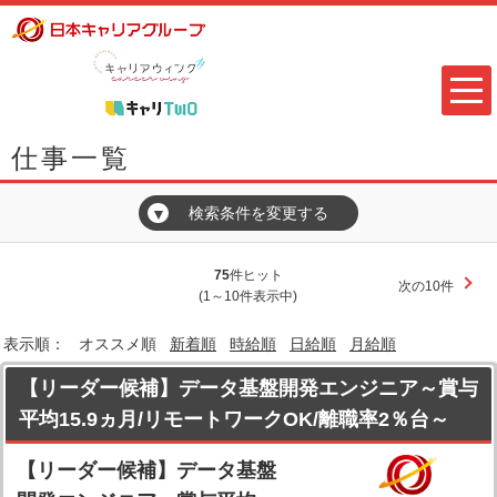
仕事一覧
検索条件を変更する
▼
75
件ヒット
次の10件
(1～10件表示中)
表示順：
オススメ順
新着順
時給順
日給順
月給順
【リーダー候補】データ基盤開発エンジニア～賞与
平均15.9ヵ月/リモートワークOK/離職率2％台～
【リーダー候補】データ基盤