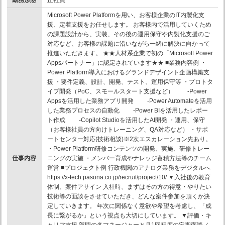
Microsoft Power Platformを用い、お客様企業のIT内製化支
援、定着支援をお任せします。 お客様内で活用していくため
の課題設計から、実装、その後の運用保守や内製化支援のご
対応など、お客様の課題に沿いながら一緒に解決に向かって
推進いただきます。 ★★人材系企業で初の「Microsoft Power
Appsパートナー」に認定されています★★ ■業務内容例 ・
Power Platform導入におけるグランドデザイント企画構築支
援 ・要件定義、設計、開発、テスト、運用保守等 ・プロトタ
イプ開発（PoC、スモールスタート支援など） -Power
Appsを活用した業務アプリ開発 -Power Automateを活用
した業務プロセスの自動化 -Power BIを活用したレポー
ト作成 -Copilot Studioを活用したAI開発 ・運用、保守
（お客様社員の方向けトレーニング、QA対応など） ・サポ
ートセンター対応(技術相談)※2次エスカレーション先あり。
・Power Platform研修コンテンツの開発、実施、研修トレー
仕事内容
ニングの実施 ・メンバー育成やナレッジ蓄積方法等のチーム
運営 ■プロジェクト例 行政機関のアナログ業務をデジタルへ
https://x-tech.pasona.co.jp/recruit/project/10/ ▼入社後の教育
体制、案件アサイン 入社時、まずはその方の得意・やりたい
技術等の面談をさせていただき、どんな案件参加を頂くか決
定していきます。 年次に関係なく意欲や希望を考慮し、「成
長に繋がるか」という視点も大切にしています。 ▼評価・キ
ャリア支援 部門の各マネージャーと月1回程度の定期面談／