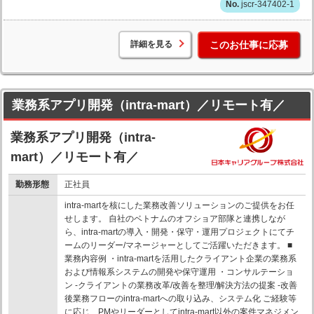
jscr-347402-1
詳細を見る
このお仕事に応募
業務系アプリ開発（intra-mart）／リモート有／
業務系アプリ開発（intra-
mart）／リモート有／
勤務形態
正社員
intra-martを核にした業務改善ソリューションのご提供をお任
せします。 自社のベトナムのオフショア部隊と連携しなが
ら、intra-martの導入・開発・保守・運用プロジェクトにてチ
ームのリーダー/マネージャーとしてご活躍いただきます。 ■
業務内容例 ・intra-martを活用したクライアント企業の業務系
および情報系システムの開発や保守運用 ・コンサルテーショ
ン -クライアントの業務改革/改善を整理/解決方法の提案 -改善
後業務フローのintra-martへの取り込み、システム化 ご経験等
に応じ、PMやリーダーとしてintra-mart以外の案件マネジメン