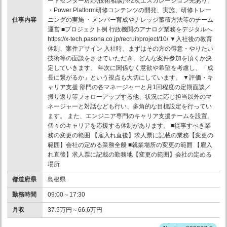
ートセンター対応(技術相談)※2次エスカレーション先あり。
・Power Platform研修コンテンツの開発、実施、研修トレー
仕事内容
ニングの実施 ・メンバー育成やナレッジ蓄積方法等のチーム
運営 ■プロジェクト例 行政機関のアナログ業務をデジタルへ
https://x-tech.pasona.co.jp/recruit/project/10/ ▼入社後の教育
体制、案件アサイン 入社時、まずはその方の得意・やりたい
技術等の面談をさせていただき、どんな案件参加を頂くか決
定していきます。 年次に関係なく意欲や希望を考慮し、「成
長に繋がるか」という視点も大切にしています。 ▼評価・キ
ャリア支援 部門の各マネージャーと月1回程度の定期面談／
振り返り等フォローアップする他、状況に応じ担当以外のマ
ネージャーと対話なども行い、多角的な目標設定を行ってい
ます。 また、エンジニア専門のキャリア支援チームを設置。
個々のキャリアを応援する体制があります。 ■従事すべき業
務の変更の範囲 【雇入れ直後】求人票に記載の業務【変更の
範囲】会社の定める業務全般 ■就業場所の変更の範囲 【雇入
れ直後】求人票に記載の勤務地【変更の範囲】会社の定める
場所
都道府県
島根県
勤務時間
09:00～17:30
月収
37.5万円～66.6万円