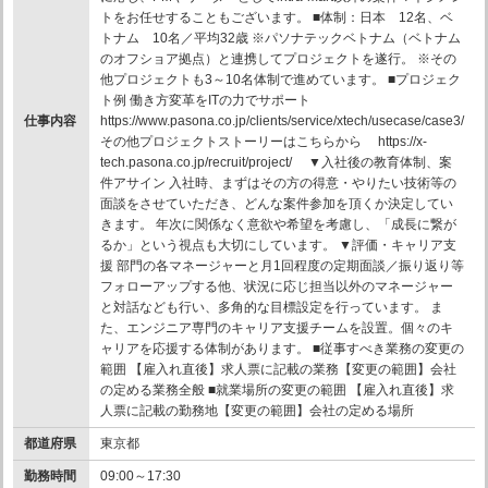
トをお任せすることもございます。 ■体制：日本 12名、ベ
トナム 10名／平均32歳 ※パソナテックベトナム（ベトナム
のオフショア拠点）と連携してプロジェクトを遂行。 ※その
他プロジェクトも3～10名体制で進めています。 ■プロジェク
ト例 働き方変革をITの力でサポート
仕事内容
https://www.pasona.co.jp/clients/service/xtech/usecase/case3/
その他プロジェクトストーリーはこちらから https://x-
tech.pasona.co.jp/recruit/project/ ▼入社後の教育体制、案
件アサイン 入社時、まずはその方の得意・やりたい技術等の
面談をさせていただき、どんな案件参加を頂くか決定してい
きます。 年次に関係なく意欲や希望を考慮し、「成長に繋が
るか」という視点も大切にしています。 ▼評価・キャリア支
援 部門の各マネージャーと月1回程度の定期面談／振り返り等
フォローアップする他、状況に応じ担当以外のマネージャー
と対話なども行い、多角的な目標設定を行っています。 ま
た、エンジニア専門のキャリア支援チームを設置。個々のキ
ャリアを応援する体制があります。 ■従事すべき業務の変更の
範囲 【雇入れ直後】求人票に記載の業務【変更の範囲】会社
の定める業務全般 ■就業場所の変更の範囲 【雇入れ直後】求
人票に記載の勤務地【変更の範囲】会社の定める場所
都道府県
東京都
勤務時間
09:00～17:30