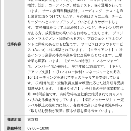
検討、設計、コーディング、結合テスト、保守運用を行って
います。 チーム参画当初は設計、コーディング、テストを通
し業界知識をつけていただき、その後はさらに上流、チーム
リーダーへとステップアップしていけるようサポートしま
す。 業務知識をつけて上流経験したいなど、チャレンジ精神
がある方、成長意欲の高い方をお待ちしております。 プロジ
ェクトマネジメント経験のある方や、プロジェクトマネジメ
仕事内容
ントに興味のある方も歓迎です。 サービスはクラウドサービ
ス（Azure）上に構築されています。 【クライアント】： 社
会インフラ業界の小売事業を営む企業中心となります。上場
企業も顧客にいます。 【チームの特徴】： マネージャー1
名、メンバー4名が在籍し、平均年齢は39歳です。 【キャリ
アアップ支援】： (1)フォロー体制：マネージャーとの月次
1on1ミーティングを通じて本人のキャリアを支援していま
す。 (2)研修制度：資格取得支援や希望に応じた社外研修受講
制度があります。 【働きやすさ】： 全社員の平均残業時間は
月10時間前後です。有給取得も全社的に推奨されておりメリ
ハリのある働き方をしています。 【採用メッセージ】： 一定
レベル以上の技術力に加え、各案件に高い当事者意識を持っ
て取り組む姿勢が長期に渡る信頼を獲得出来ています。
都道府県
東京都
勤務時間
09:00～18:00