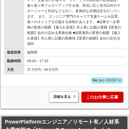
振り返り等フォローアップする他、状況に応じ担当以外のマ
ネージャーと対話なども行い、多角的な目標設定を行ってい
ます。 また、エンジニア専門のキャリア支援チームを設置。
個々のキャリアを応援する体制があります。 ■従事すべき業
務の変更の範囲 【雇入れ直後】求人票に記載の業務【変更の
範囲】会社の定める業務全般 ■就業場所の変更の範囲 【雇入
れ直後】求人票に記載の勤務地【変更の範囲】会社の定める
場所
都道府県
福岡県
勤務時間
09:00～17:30
月収
37.5万円～66.6万円
jscr-333267-6
詳細を見る
このお仕事に応募
PowerPlatformエンジニア／リモート有／人材系