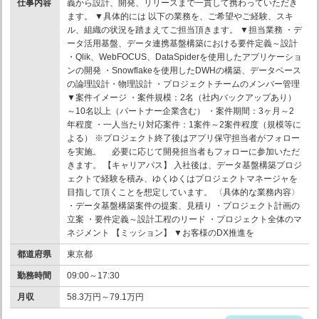
仕事内容
義から設計、開発、リリースまで一貫して携わっていただき
ます。 ▼具体的には 以下の業務を、ご希望やご経験、スキ
ル、組織の状況を踏まえてご担当頂きます。 ▼担当業務 ・デ
ータ活用基盤、データ連携基盤構築における要件定義～設計
・Qlik、WebFOCUS、DataSpiderを使用したアプリケーショ
ンの開発 ・Snowflakeを使用したDWHの構築、データベース
の論理設計・物理設計 ・プロジェクトチームのメンバー管理
▼案件イメージ ・案件規模：2名（社内バックアップあり）
～10名以上（パートナー企業含む） ・案件期間：3ヶ月～2
年程度 ・一人当たり対応案件：1案件～2案件程度（規模等に
よる） ※プロジェクト終了後はアプリ保守担当者がフォロー
を実施。 必要に応じて開発担当者もフォローに参加いただ
きます。 【キャリアパス】 入社後は、データ基盤構築プロジ
ェクトで経験を積み、ゆくゆくはプロジェクトマネージャを
目指して頂くことを想定しています。 〈具体的な業務内容〉
・データ基盤構築案件の提案、見積り ・プロジェクト計画の
立案 ・要件定義～設計工程のリード ・プロジェクト全体のマ
ネジメント 【ミッション】 ▼お客様のDX推進を
都道府県
東京都
勤務時間
09:00～17:30
月収
58.3万円～79.1万円