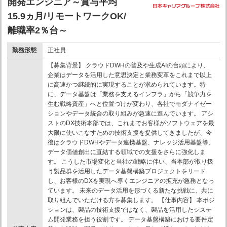
開発エンジニア～賞与平均
15.9ヵ月/リモートワークOK/
離職率2％台～
勤務形態
正社員
【募集背景】 クラウドDWHの普及や生成AIの台頭により、
企業はデータを活用した意思決定と業務変革をこれまで以上
に高速かつ継続的に実現することが求められています。特
に、データ基盤は「業務を支えるインフラ」から「競争力を
生む戦略資産」へと位置づけが変わり、各社でモダナイゼー
ションやデータ統合の取り組みが急速に進んでいます。 アシ
ストのDX技術本部では、これまでお客様がソフトウェアを最
大限に使いこなすための技術支援を提供してきましたが、今
後はクラウドDWHやデータ連携基盤、ナレッジ活用基盤等、
データ価値創出に直結する領域での支援をさらに強化しま
す。 こうした市場変化と当社の戦略に伴い、当本部が取り扱
う製品群を活用したデータ基盤構築プロジェクトをリード
し、お客様のDXを実現へ導くエンジニアの拡充が急務となっ
ています。 未来のデータ活用を形づくる新たな挑戦に、共に
取り組んでいただける方を募集します。 【仕事内容】 本ポジ
ションは、製品の技術支援ではなく、製品を活用したシステ
ム開発業務を担う役割です。 データ基盤構築における要件定