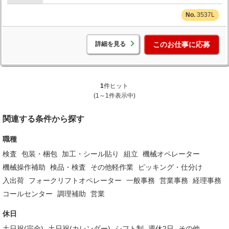
3537L
詳細を見る
このお仕事に応募
1
件ヒット
(1～1件表示中)
関連する条件から探す
職種
検査
包装・梱包
加工・シール貼り
組立
機械オペレーター
機械操作補助
検品・検査
その他軽作業
ピッキング・仕分け
入出荷
フォークリフトオペレーター
一般事務
営業事務
経理事務
コールセンター
調理補助
営業
休日
土日祝(完全)
土日祝(カレンダー)
シフト制
週休2日
その他