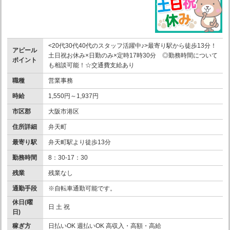
<20代30代40代のスタッフ活躍中♪>最寄り駅から徒歩13分！
アピール
土日祝お休み×日勤のみ×定時17時30分 ◎勤務時間について
ポイント
も相談可能！☆交通費支給あり
職種
営業事務
時給
1,550円～1,937円
市区郡
大阪市港区
住所詳細
弁天町
最寄り駅
弁天町駅より徒歩13分
勤務時間
8：30-17：30
残業
残業なし
通勤手段
※自転車通勤可能です。
休日(曜
日 土 祝
日)
稼ぎ方
日払いOK 週払いOK 高収入・高額・高給