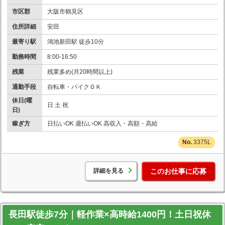
市区郡
大阪市鶴見区
住所詳細
安田
最寄り駅
鴻池新田駅 徒歩10分
勤務時間
8:00-16:50
残業
残業多め(月20時間以上)
通勤手段
自転車・バイクＯＫ
休日(曜
日 土 祝
日)
稼ぎ方
日払いOK 週払いOK 高収入・高額・高給
3375L
詳細を見る
このお仕事に応募
長田駅徒歩7分｜軽作業×高時給1400円！土日祝休