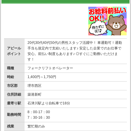
20代30代40代50代の男性スタッフ活躍中！ 車通勤可！通勤
アピール
手当も規定内で支給いたします♪ 安定した企業でのお仕事で
ポイント
安心。前払い制度もあります♪ ◎すぐにご勤務いただけま
す！
職種
フォークリフトオペレーター
時給
1,400円～1,750円
市区郡
堺市西区
住所詳細
築港新町
最寄り駅
石津川駅より自転車で18分
8：00-17：00
勤務時間
7：30-16：30
残業
繁忙期のみ