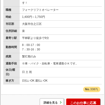
す！
職種
フォークリフトオペレーター
時給
1,400円～1,750円
市区郡
大阪市住之江区
住所詳細
泉
最寄り駅
平林駅より徒歩で9分
8：00-17：00
勤務時間
7：30-16：30
残業
繁忙期のみ
通勤手段
※車・バイク・自転車・電車通勤ＯＫです。
休日(曜
日 土 祝
日)
稼ぎ方
日払いOK 週払いOK
3387L
詳細を見る
このお仕事に応募