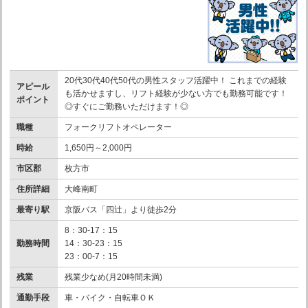
20代30代40代50代の男性スタッフ活躍中！ これまでの経験
アピール
も活かせますし、リフト経験が少ない方でも勤務可能です！
ポイント
◎すぐにご勤務いただけます！◎
職種
フォークリフトオペレーター
時給
1,650円～2,000円
市区郡
枚方市
住所詳細
大峰南町
最寄り駅
京阪バス「四辻」より徒歩2分
8：30-17：15
勤務時間
14：30-23：15
23：00-7：15
残業
残業少なめ(月20時間未満)
通勤手段
車・バイク・自転車ＯＫ