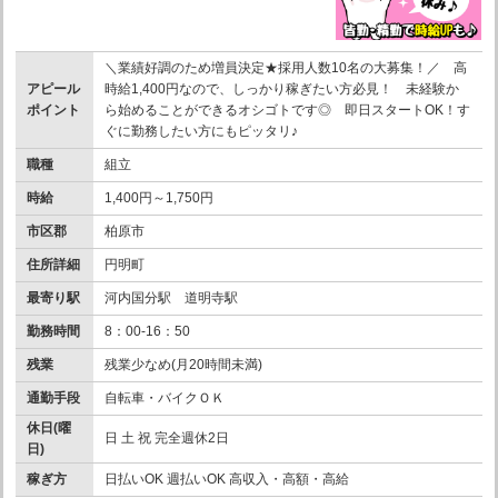
＼業績好調のため増員決定★採用人数10名の大募集！／ 高
アピール
時給1,400円なので、しっかり稼ぎたい方必見！ 未経験か
ポイント
ら始めることができるオシゴトです◎ 即日スタートOK！す
ぐに勤務したい方にもピッタリ♪
職種
組立
時給
1,400円～1,750円
市区郡
柏原市
住所詳細
円明町
最寄り駅
河内国分駅 道明寺駅
勤務時間
8：00-16：50
残業
残業少なめ(月20時間未満)
通勤手段
自転車・バイクＯＫ
休日(曜
日 土 祝 完全週休2日
日)
稼ぎ方
日払いOK 週払いOK 高収入・高額・高給