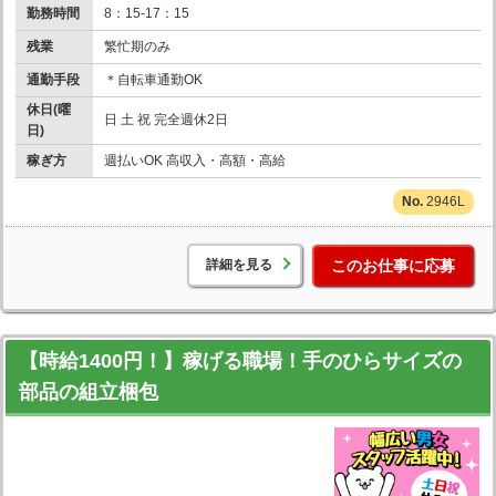
勤務時間
8：15-17：15
残業
繁忙期のみ
通勤手段
＊自転車通勤OK
休日(曜
日 土 祝 完全週休2日
日)
稼ぎ方
週払いOK 高収入・高額・高給
2946L
詳細を見る
このお仕事に応募
【時給1400円！】稼げる職場！手のひらサイズの
部品の組立梱包