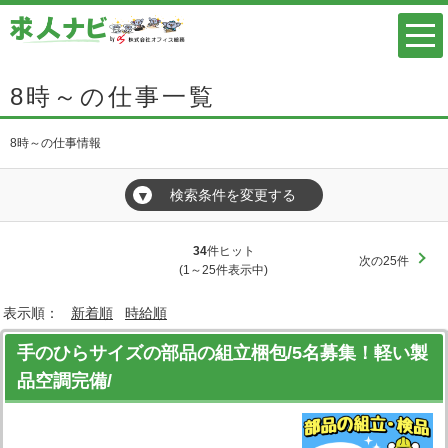
8時～の仕事一覧
8時～の仕事情報
検索条件を変更する
▼
34
件ヒット
次の25件
(1～25件表示中)
表示順：
新着順
時給順
手のひらサイズの部品の組立梱包/5名募集！軽い製
品空調完備/