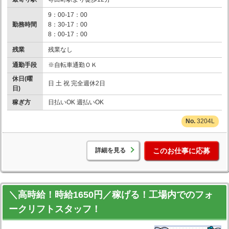
9：00-17：00
勤務時間
8：30-17：00
8：00-17：00
残業
残業なし
通勤手段
※自転車通勤ＯＫ
休日(曜
日 土 祝 完全週休2日
日)
稼ぎ方
日払いOK 週払いOK
3204L
詳細を見る
このお仕事に応募
＼高時給！時給1650円／稼げる！工場内でのフォ
ークリフトスタッフ！