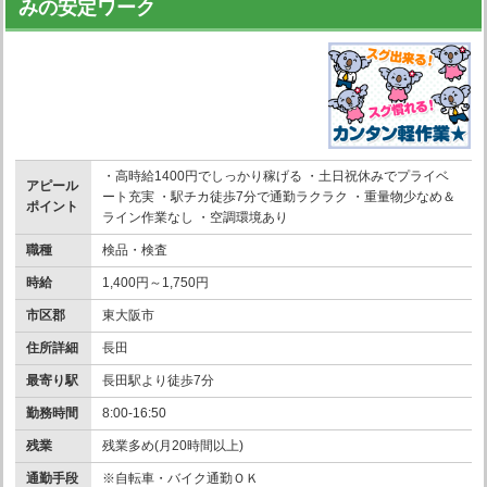
みの安定ワーク
・高時給1400円でしっかり稼げる ・土日祝休みでプライベ
アピール
ート充実 ・駅チカ徒歩7分で通勤ラクラク ・重量物少なめ＆
ポイント
ライン作業なし ・空調環境あり
職種
検品・検査
時給
1,400円～1,750円
市区郡
東大阪市
住所詳細
長田
最寄り駅
長田駅より徒歩7分
勤務時間
8:00-16:50
残業
残業多め(月20時間以上)
通勤手段
※自転車・バイク通勤ＯＫ