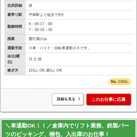
住所詳細
泉
最寄り駅
平林駅より徒歩で9分
8：00-17：00
勤務時間
7：30-16：30
残業
繁忙期のみ
通勤手段
※車・バイク・自転車通勤ＯＫです。
休日(曜
日 土 祝
日)
稼ぎ方
日払いOK 週払いOK
3386L
詳細を見る
このお仕事に応募
＼車通勤OK！！／倉庫内でリフト業務、鉄製パー
ツのピッキング、梱包、入出庫のお仕事！