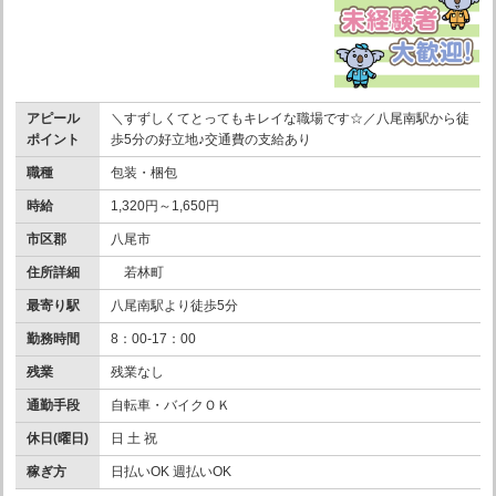
アピール
＼すずしくてとってもキレイな職場です☆／八尾南駅から徒
ポイント
歩5分の好立地♪交通費の支給あり
職種
包装・梱包
時給
1,320円～1,650円
市区郡
八尾市
住所詳細
若林町
最寄り駅
八尾南駅より徒歩5分
勤務時間
8：00-17：00
残業
残業なし
通勤手段
自転車・バイクＯＫ
休日(曜日)
日 土 祝
稼ぎ方
日払いOK 週払いOK