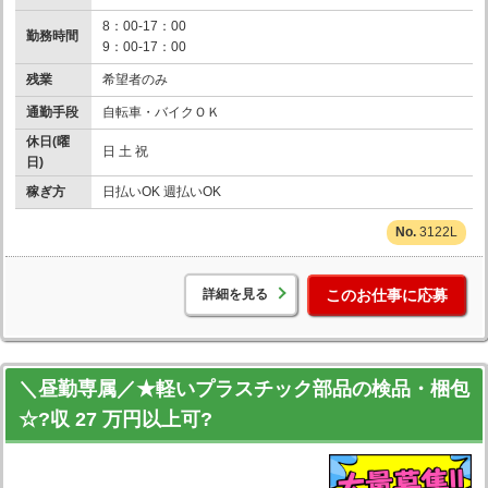
8：00-17：00
勤務時間
9：00-17：00
残業
希望者のみ
通勤手段
自転車・バイクＯＫ
休日(曜
日 土 祝
日)
稼ぎ方
日払いOK 週払いOK
3122L
詳細を見る
このお仕事に応募
＼昼勤専属／★軽いプラスチック部品の検品・梱包
☆?収 27 万円以上可?