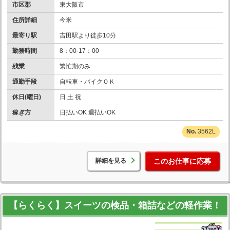
市区郡
東大阪市
住所詳細
今米
最寄り駅
吉田駅より徒歩10分
勤務時間
8：00-17：00
残業
繁忙期のみ
通勤手段
自転車・バイクＯＫ
休日(曜日)
日 土 祝
稼ぎ方
日払いOK 週払いOK
3562L
詳細を見る
このお仕事に応募
【らくらく】スイーツの検品・箱詰などの軽作業！