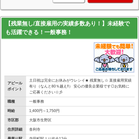
【残業無し/直接雇用の実績多数あり！】未経験で
も活躍できる！一般事務！
土日祝は完全にお休みがウレシイ★ 残業無し☆ 直接雇用実績
アピール
有り（なんと80％越え‼） 安心の優良企業様です◎お気軽に
ポイント
ご応募ください☆彡
職種
一般事務
時給
1,400円～1,750円
市区郡
大阪市生野区
住所詳細
舎利寺
最寄り駅
寺田町駅より徒歩12分