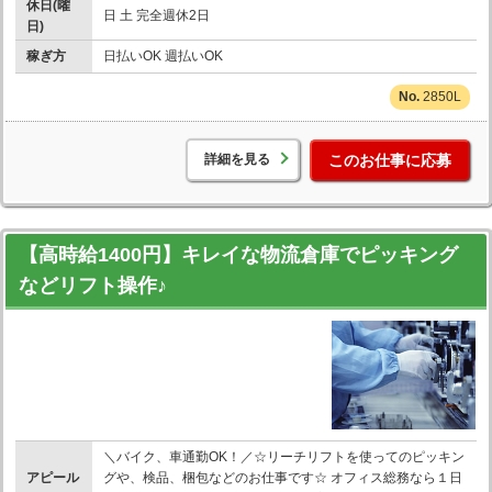
休日(曜
日 土 完全週休2日
日)
稼ぎ方
日払いOK 週払いOK
2850L
詳細を見る
このお仕事に応募
【高時給1400円】キレイな物流倉庫でピッキング
などリフト操作♪
＼バイク、車通勤OK！／☆リーチリフトを使ってのピッキン
アピール
グや、検品、梱包などのお仕事です☆ オフィス総務なら１日