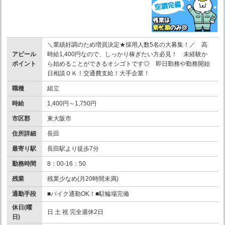
＼業績好調のため増員決定★採用人数5名の大募集！／ 高
アピール
時給1,400円なので、しっかり稼ぎたい方必見！ 未経験か
ポイント
ら始めることができるオシゴトです◎ 即日勤務や勤務開始
日相談ＯＫ！交通費支給！大手企業！
職種
組立
時給
1,400円～1,750円
市区郡
東大阪市
住所詳細
長田
最寄り駅
長田駅より徒歩7分
勤務時間
8：00-16：50
残業
残業少なめ(月20時間未満)
通勤手段
■バイク通勤OK！■駐輪場完備
休日(曜
日 土 祝 完全週休2日
日)