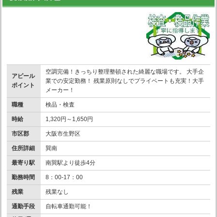
空調完備！きっちり整理整頓された綺麗な職場です。 大手企
アピール
業での安定勤務！ 残業原則なしでプライベートも充実！大手
ポイント
メーカー！
職種
検品・検査
時給
1,320円～1,650円
市区郡
大阪市生野区
住所詳細
巽南
最寄り駅
南巽駅より徒歩4分
勤務時間
8：00-17：00
残業
残業なし
通勤手段
自転車通勤可能！