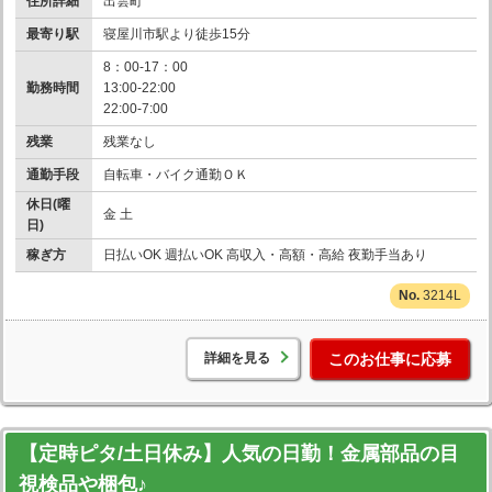
住所詳細
出雲町
最寄り駅
寝屋川市駅より徒歩15分
8：00-17：00
勤務時間
13:00-22:00
22:00-7:00
残業
残業なし
通勤手段
自転車・バイク通勤ＯＫ
休日(曜
金 土
日)
稼ぎ方
日払いOK 週払いOK 高収入・高額・高給 夜勤手当あり
3214L
詳細を見る
このお仕事に応募
【定時ピタ/土日休み】人気の日勤！金属部品の目
視検品や梱包♪