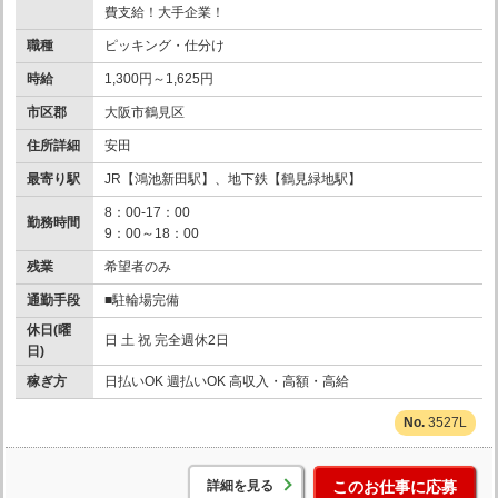
費支給！大手企業！
職種
ピッキング・仕分け
時給
1,300円～1,625円
市区郡
大阪市鶴見区
住所詳細
安田
最寄り駅
JR【鴻池新田駅】、地下鉄【鶴見緑地駅】
8：00-17：00
勤務時間
9：00～18：00
残業
希望者のみ
通勤手段
■駐輪場完備
休日(曜
日 土 祝 完全週休2日
日)
稼ぎ方
日払いOK 週払いOK 高収入・高額・高給
3527L
詳細を見る
このお仕事に応募