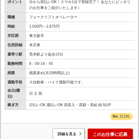
ポイント
分から前払いOK！スマホ1台で登録完了！ あなたにピッタリ
のお仕事をご紹介いたします♪
職種
フォークリフトオペレーター
時給
1,500円～1,875円
市区郡
東大阪市
住所詳細
本庄東
最寄り駅
荒本駅より徒歩15分
勤務時間
8：00-16：45
残業
残業多め(月20時間以上)
通勤手段
※自動車・バイク通勤可能です。
休日(曜
日 土 祝
日)
稼ぎ方
日払いOK 週払いOK 高収入・高額・高給 給与UP
3126L
詳細を見る
このお仕事に応募