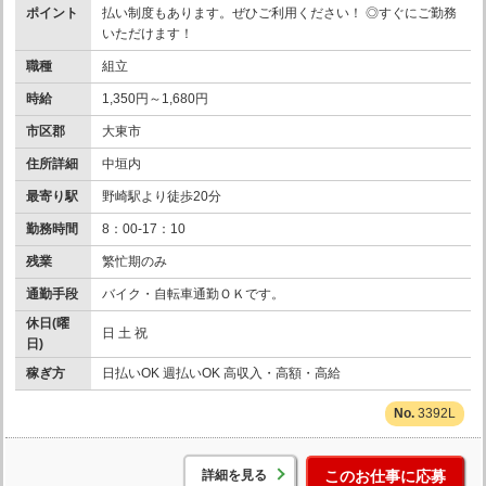
ポイント
払い制度もあります。ぜひご利用ください！ ◎すぐにご勤務
いただけます！
職種
組立
時給
1,350円～1,680円
市区郡
大東市
住所詳細
中垣内
最寄り駅
野崎駅より徒歩20分
勤務時間
8：00-17：10
残業
繁忙期のみ
通勤手段
バイク・自転車通勤ＯＫです。
休日(曜
日 土 祝
日)
稼ぎ方
日払いOK 週払いOK 高収入・高額・高給
3392L
詳細を見る
このお仕事に応募