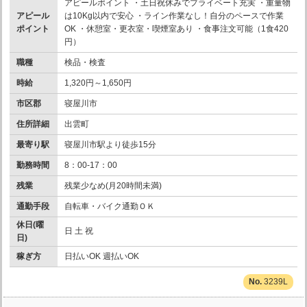
アピールポイント ・土日祝休みでプライベート充実 ・重量物
アピール
は10Kg以内で安心 ・ライン作業なし！自分のペースで作業
ポイント
OK ・休憩室・更衣室・喫煙室あり ・食事注文可能（1食420
円）
職種
検品・検査
時給
1,320円～1,650円
市区郡
寝屋川市
住所詳細
出雲町
最寄り駅
寝屋川市駅より徒歩15分
勤務時間
8：00-17：00
残業
残業少なめ(月20時間未満)
通勤手段
自転車・バイク通勤ＯＫ
休日(曜
日 土 祝
日)
稼ぎ方
日払いOK 週払いOK
3239L