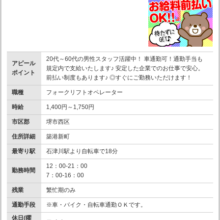
20代～60代の男性スタッフ活躍中！ 車通勤可！通勤手当も
アピール
規定内で支給いたします♪ 安定した企業でのお仕事で安心。
ポイント
前払い制度もあります♪ ◎すぐにご勤務いただけます！
職種
フォークリフトオペレーター
時給
1,400円～1,750円
市区郡
堺市西区
住所詳細
築港新町
最寄り駅
石津川駅より自転車で18分
12：00-21：00
勤務時間
7：00-16：00
残業
繁忙期のみ
通勤手段
※車・バイク・自転車通勤ＯＫです。
休日(曜