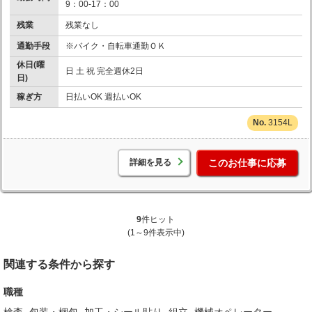
9：00-17：00
残業
残業なし
通勤手段
※バイク・自転車通勤ＯＫ
休日(曜
日 土 祝 完全週休2日
日)
稼ぎ方
日払いOK 週払いOK
3154L
詳細を見る
このお仕事に応募
9
件ヒット
(1～9件表示中)
関連する条件から探す
職種