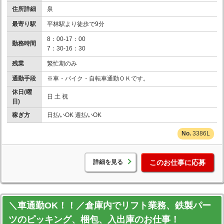
住所詳細
泉
最寄り駅
平林駅より徒歩で9分
8：00-17：00
勤務時間
7：30-16：30
残業
繁忙期のみ
通勤手段
※車・バイク・自転車通勤ＯＫです。
休日(曜
日 土 祝
日)
稼ぎ方
日払いOK 週払いOK
3386L
詳細を見る
このお仕事に応募
＼車通勤OK！！／倉庫内でリフト業務、鉄製パー
ツのピッキング、梱包、入出庫のお仕事！