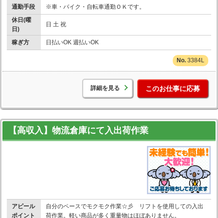
通勤手段
※車・バイク・自転車通勤ＯＫです。
休日(曜
日 土 祝
日)
稼ぎ方
日払いOK 週払いOK
3384L
詳細を見る
このお仕事に応募
【高収入】物流倉庫にて入出荷作業
アピール
自分のペースでモクモク作業☆彡 リフトを使用しての入出
ポイント
荷作業。軽い商品が多く重量物はほぼありません。