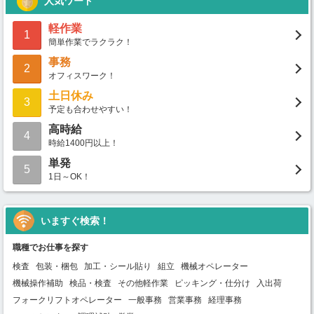
人気ワード
軽作業
1
簡単作業でラクラク！
事務
2
オフィスワーク！
土日休み
3
予定も合わせやすい！
高時給
4
時給1400円以上！
単発
5
1日～OK！
いますぐ検索！
職種でお仕事を探す
検査
包装・梱包
加工・シール貼り
組立
機械オペレーター
機械操作補助
検品・検査
その他軽作業
ピッキング・仕分け
入出荷
フォークリフトオペレーター
一般事務
営業事務
経理事務