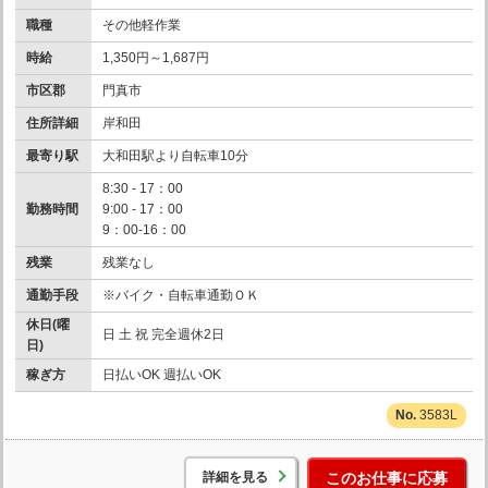
職種
その他軽作業
時給
1,350円～1,687円
市区郡
門真市
住所詳細
岸和田
最寄り駅
大和田駅より自転車10分
8:30 - 17：00
勤務時間
9:00 - 17：00
9：00-16：00
残業
残業なし
通勤手段
※バイク・自転車通勤ＯＫ
休日(曜
日 土 祝 完全週休2日
日)
稼ぎ方
日払いOK 週払いOK
3583L
詳細を見る
このお仕事に応募