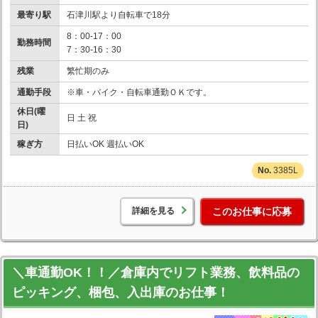
最寄り駅
石津川駅より自転車で18分
8：00-17：00
勤務時間
7：30-16：30
残業
繁忙期のみ
通勤手段
※車・バイク・自転車通勤ＯＫです。
休日(曜
日 土 祝
日)
稼ぎ方
日払いOK 週払いOK
3385L
詳細を見る
このお仕事に応募
＼車通勤OK！！／倉庫内でリフト業務、飲料品の
ピッキング、梱包、入出庫のお仕事！