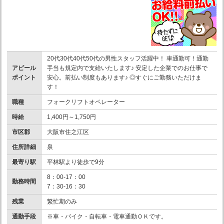
20代30代40代50代の男性スタッフ活躍中！ 車通勤可！通勤
アピール
手当も規定内で支給いたします♪ 安定した企業でのお仕事で
ポイント
安心。前払い制度もあります♪ ◎すぐにご勤務いただけま
す！
職種
フォークリフトオペレーター
時給
1,400円～1,750円
市区郡
大阪市住之江区
住所詳細
泉
最寄り駅
平林駅より徒歩で9分
8：00-17：00
勤務時間
7：30-16：30
残業
繁忙期のみ
通勤手段
※車・バイク・自転車・電車通勤ＯＫです。