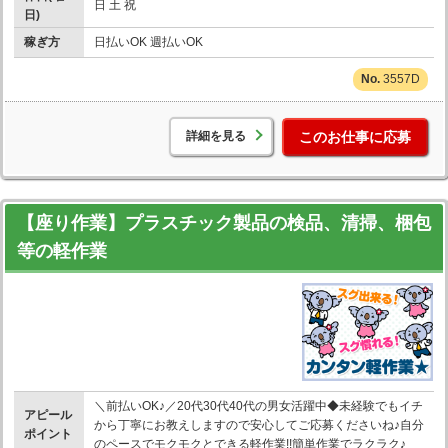
日 土 祝
日)
稼ぎ方
日払いOK 週払いOK
3557D
詳細を見る
このお仕事に応募
【座り作業】プラスチック製品の検品、清掃、梱包
等の軽作業
＼前払いOK♪／20代30代40代の男女活躍中◆未経験でもイチ
アピール
から丁寧にお教えしますので安心してご応募くださいね♪自分
ポイント
のペースでモクモクとできる軽作業!!簡単作業でラクラク♪