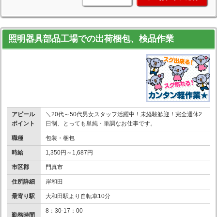
照明器具部品工場での出荷梱包、検品作業
アピール
＼20代～50代男女スタッフ活躍中！未経験歓迎！完全週休2
ポイント
日制、とっても単純・単調なお仕事です。
職種
包装・梱包
時給
1,350円～1,687円
市区郡
門真市
住所詳細
岸和田
最寄り駅
大和田駅より自転車10分
8：30-17：00
勤務時間