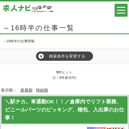
～16時半の仕事一覧
～16時半の仕事情報
検索条件を変更する
▼
9
件ヒット
(1～9件表示中)
表示順：
新着順
時給順
＼駅チカ。車通勤OK！！／倉庫内でリフト業務、
ビニールパーツのピッキング、梱包、入出庫のお仕
事！