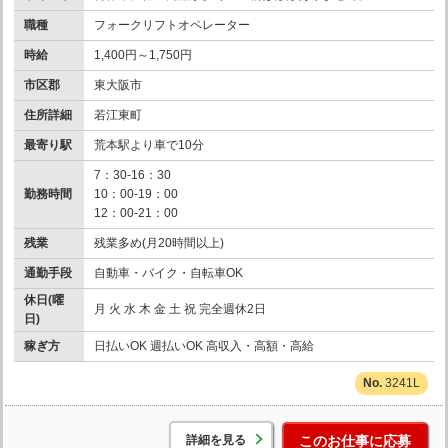
職種
フォークリフトオペレーター
時給
1,400円～1,750円
市区郡
東大阪市
住所詳細
若江東町
最寄り駅
荒本駅より車で10分
7：30-16：30
勤務時間
10：00-19：00
12：00-21：00
残業
残業多め(月20時間以上)
通勤手段
自動車・バイク・自転車OK
休日(曜
月 火 水 木 金 土 祝 完全週休2日
日)
稼ぎ方
日払いOK 週払いOK 高収入・高額・高給
3241L
詳細を見る
このお仕事に応募