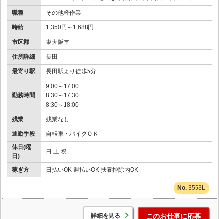
職種
その他軽作業
時給
1,350円～1,688円
市区郡
東大阪市
住所詳細
長田
最寄り駅
長田駅より徒歩5分
9:00～17:00
勤務時間
8:30～17:30
8:30～18:00
残業
残業なし
通勤手段
自転車・バイクＯＫ
休日(曜
日 土 祝
日)
稼ぎ方
日払いOK 週払いOK 扶養控除内OK
3553L
詳細を見る
このお仕事に応募