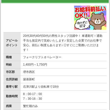
20代30代40代50代の男性スタッフ活躍中！ 車通勤可！通勤
アピール
手当も規定内で支給いたします♪ 安定した企業でのお仕事で
ポイント
安心。前払い制度もあります♪ ◎すぐにご勤務いただけま
す！
職種
フォークリフトオペレーター
時給
1,400円～1,750円
市区郡
堺市西区
住所詳細
築港新町
最寄り駅
石津川駅より自転車で18分
8：00-17：00
勤務時間
7：30-16：30
残業
繁忙期のみ