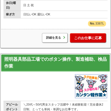
休日(曜
日 土 祝
日)
稼ぎ方
日払いOK 週払いOK
3387L
詳細を見る
このお仕事に応募
照明器具部品工場でのボタン操作、製造補助、検品
作業
アピール
＼20代～50代男女スタッフ活躍中！未経験歓迎！完全週休2
ポイント
日制、とっても単純・単調なお仕事です。