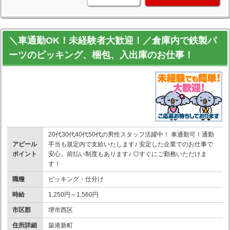
＼車通勤OK！未経験者大歓迎！／倉庫内で鉄製パ
ーツのピッキング、梱包、入出庫のお仕事！
20代30代40代50代の男性スタッフ活躍中！ 車通勤可！通勤
アピール
手当も規定内で支給いたします♪ 安定した企業でのお仕事で
ポイント
安心。前払い制度もあります♪ ◎すぐにご勤務いただけま
す！
職種
ピッキング・仕分け
時給
1,250円～1,560円
市区郡
堺市西区
住所詳細
築港新町