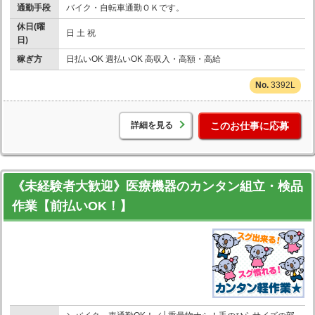
通勤手段
バイク・自転車通勤ＯＫです。
休日(曜
日 土 祝
日)
稼ぎ方
日払いOK 週払いOK 高収入・高額・高給
3392L
詳細を見る
このお仕事に応募
《未経験者大歓迎》医療機器のカンタン組立・検品
作業【前払いOK！】