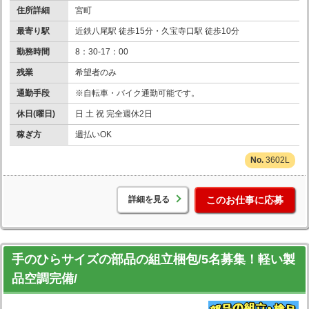
住所詳細
宮町
最寄り駅
近鉄八尾駅 徒歩15分・久宝寺口駅 徒歩10分
勤務時間
8：30-17：00
残業
希望者のみ
通勤手段
※自転車・バイク通勤可能です。
休日(曜日)
日 土 祝 完全週休2日
稼ぎ方
週払いOK
3602L
詳細を見る
このお仕事に応募
手のひらサイズの部品の組立梱包/5名募集！軽い製
品空調完備/