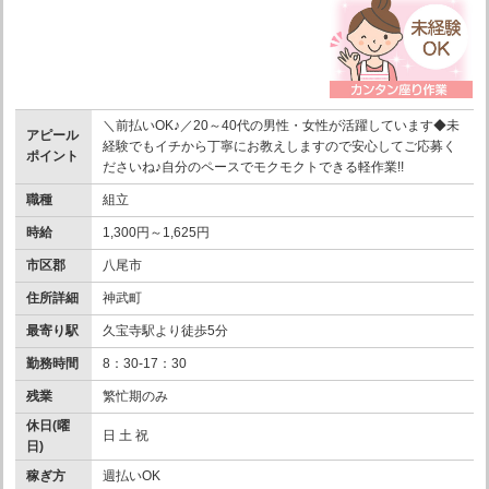
＼前払いOK♪／20～40代の男性・女性が活躍しています◆未
アピール
経験でもイチから丁寧にお教えしますので安心してご応募く
ポイント
ださいね♪自分のペースでモクモクトできる軽作業!!
職種
組立
時給
1,300円～1,625円
市区郡
八尾市
住所詳細
神武町
最寄り駅
久宝寺駅より徒歩5分
勤務時間
8：30-17：30
残業
繁忙期のみ
休日(曜
日 土 祝
日)
稼ぎ方
週払いOK