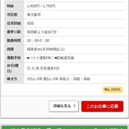
時給
1,400円～1,750円
市区郡
東大阪市
住所詳細
長田
最寄り駅
長田駅より徒歩7分
勤務時間
20：00-5：00
残業
残業多め(月20時間以上)
通勤手段
■バイク通勤OK！■駐輪場完備
休日(曜
日 土 祝 完全週休2日
日)
稼ぎ方
日払いOK 週払いOK 高収入・高額・高給
2860L
詳細を見る
このお仕事に応募