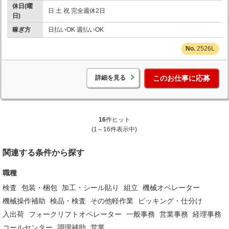
休日(曜
日 土 祝 完全週休2日
日)
稼ぎ方
日払いOK 週払いOK
2526L
詳細を見る
このお仕事に応募
16
件ヒット
(1～16件表示中)
関連する条件から探す
職種
検査
包装・梱包
加工・シール貼り
組立
機械オペレーター
機械操作補助
検品・検査
その他軽作業
ピッキング・仕分け
入出荷
フォークリフトオペレーター
一般事務
営業事務
経理事務
コールセンター
調理補助
営業