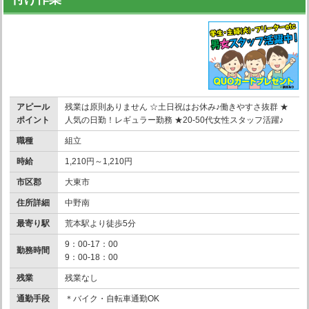
アピール
残業は原則ありません ☆土日祝はお休み♪働きやすさ抜群 ★
ポイント
人気の日勤！レギュラー勤務 ★20-50代女性スタッフ活躍♪
職種
組立
時給
1,210円～1,210円
市区郡
大東市
住所詳細
中野南
最寄り駅
荒本駅より徒歩5分
9：00-17：00
勤務時間
9：00-18：00
残業
残業なし
通勤手段
＊バイク・自転車通勤OK