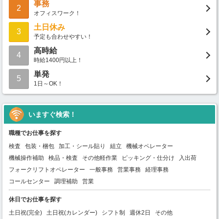
事務
2
オフィスワーク！
土日休み
3
予定も合わせやすい！
高時給
4
時給1400円以上！
単発
5
1日～OK！
いますぐ検索！
職種でお仕事を探す
検査
包装・梱包
加工・シール貼り
組立
機械オペレーター
機械操作補助
検品・検査
その他軽作業
ピッキング・仕分け
入出荷
フォークリフトオペレーター
一般事務
営業事務
経理事務
コールセンター
調理補助
営業
休日でお仕事を探す
土日祝(完全)
土日祝(カレンダー)
シフト制
週休2日
その他