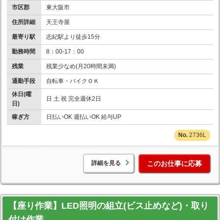
市区郡
東大阪市
住所詳細
天王寺屋
最寄り駅
志紀駅より徒歩15分
勤務時間
8：00-17：00
残業
残業少なめ(月20時間未満)
通勤手段
自転車・バイクＯＫ
休日(曜
日 土 祝 完全週休2日
日)
稼ぎ方
日払いOK 週払いOK 給与UP
2736L
詳細を見る
このお仕事に応募
【座り作業】LED照明の組立(ビス止めなど)・取り
付け作業