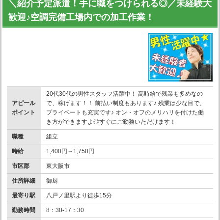
＼紹介予定派遣！手に職をつけられる◎／未経験大
歓迎♪空調完備工場内での加工作業！
20代30代の男性スタッフ活躍中！ 高時給で残業も多めなの
アピール
で、稼げます！！ 前払い制度もあります♪ 残業は少な目で、
ポイント
プライベートも充実です♪ オン・オフのメリハリを付けた働
き方ができますよ◎すぐにご勤務いただけます！
職種
組立
時給
1,400円～1,750円
市区郡
東大阪市
住所詳細
御厨
最寄り駅
八戸ノ里駅より徒歩15分
勤務時間
8：30-17：30