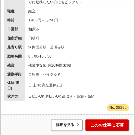
ぐに勤務したい方にもピッタリ♪
職種
組立
時給
1,400円～1,750円
市区郡
柏原市
住所詳細
円明町
最寄り駅
河内国分駅 道明寺駅
勤務時間
8：00-16：50
残業
残業少なめ(月20時間未満)
通勤手段
自転車・バイクＯＫ
休日(曜
日 土 祝 完全週休2日
日)
稼ぎ方
日払いOK 週払いOK 高収入・高額・高給
2829L
詳細を見る
このお仕事に応募