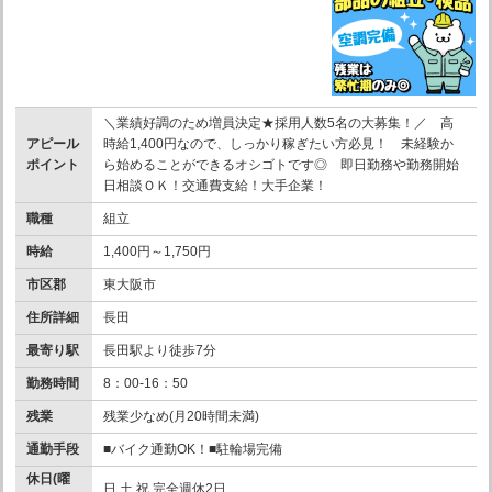
＼業績好調のため増員決定★採用人数5名の大募集！／ 高
アピール
時給1,400円なので、しっかり稼ぎたい方必見！ 未経験か
ポイント
ら始めることができるオシゴトです◎ 即日勤務や勤務開始
日相談ＯＫ！交通費支給！大手企業！
職種
組立
時給
1,400円～1,750円
市区郡
東大阪市
住所詳細
長田
最寄り駅
長田駅より徒歩7分
勤務時間
8：00-16：50
残業
残業少なめ(月20時間未満)
通勤手段
■バイク通勤OK！■駐輪場完備
休日(曜
日 土 祝 完全週休2日