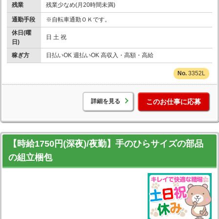
残業
残業少なめ(月20時間未満)
通勤手段
※自転車通勤ＯＫです。
休日(曜
日 土 祝
日)
稼ぎ方
日払いOK 週払いOK 高収入・高額・高給
3352L
詳細を見る
このお仕事に応募
【時給1750円(深夜)/夜勤】手のひらサイズの部品
の組立梱包