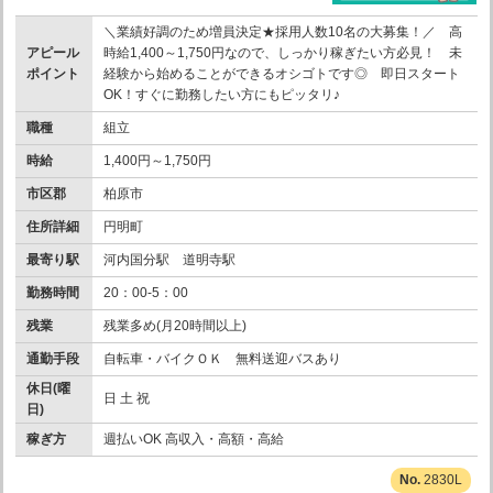
＼業績好調のため増員決定★採用人数10名の大募集！／ 高
アピール
時給1,400～1,750円なので、しっかり稼ぎたい方必見！ 未
ポイント
経験から始めることができるオシゴトです◎ 即日スタート
OK！すぐに勤務したい方にもピッタリ♪
職種
組立
時給
1,400円～1,750円
市区郡
柏原市
住所詳細
円明町
最寄り駅
河内国分駅 道明寺駅
勤務時間
20：00-5：00
残業
残業多め(月20時間以上)
通勤手段
自転車・バイクＯＫ 無料送迎バスあり
休日(曜
日 土 祝
日)
稼ぎ方
週払いOK 高収入・高額・高給
2830L