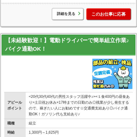
詳細を見る
このお仕事に応募
【未経験歓迎！】電動ドライバーで簡単組立作業♪
バイク通勤OK！
<20代30代40代の男性スタッフ活躍中♪><１食400円の昼食あ
アピール
り>土日祝お休み×17時までの日勤のみ◎残業が少し発生する
ポイント
ので、稼ぎたい人にお勧めです☆交通費支給あり◎バイク通
勤OK！ガソリン代も支給あり♪
職種
組立
時給
1,300円～1,625円