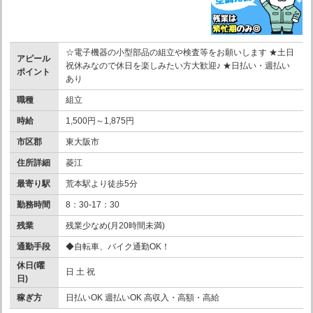
☆電子機器の小型部品の組立や検査等をお願いします ★土日
アピール
祝休みなので休日を楽しみたい方大歓迎♪ ★日払い・週払い
ポイント
あり
職種
組立
時給
1,500円～1,875円
市区郡
東大阪市
住所詳細
菱江
最寄り駅
荒本駅より徒歩5分
勤務時間
8：30-17：30
残業
残業少なめ(月20時間未満)
通勤手段
◆自転車、バイク通勤OK！
休日(曜
日 土 祝
日)
稼ぎ方
日払いOK 週払いOK 高収入・高額・高給