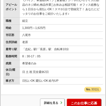
＼バイク、車通勤OK！／│重量物ナシ！手のひらサイズの部
アピール
品のネジ締め,検品作業│お休みは相談可能！ オフィス総務な
ポイント
ら１日分から前払いOK！スマホ1台で登録完了！ あなたにピ
ッタリのお仕事をご紹介いたします♪
職種
組立
時給
1,300円～1,625円
市区郡
八尾市
住所詳細
老原
最寄り駅
「志紀」駅/「長原」駅 自転車10分
勤務時間
8：30-17：05
残業
希望者のみ
休日(曜
日 土 祝 完全週休2日
日)
稼ぎ方
日払いOK 週払いOK 給与UP
3311L
詳細を見る
このお仕事に応募