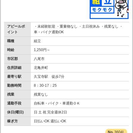
アピールポ
・未経験歓迎 ・重量物なし ・土日祝休み ・残業なし ・
イント
車・バイク通勤OK
職種
組立
時給
1,250円～
市区郡
八尾市
住所詳細
北亀井町
最寄り駅
久宝寺駅 徒歩7分
勤務時間
8：30-17：25
残業
残業なし
通勤手段
自転車・バイク・車通勤ＯＫ
休日(曜日)
日 土 祝 完全週休2日
稼ぎ方
日払いOK 週払いOK
3604L