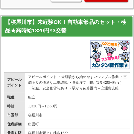
【寝屋川市】未経験OK！自動車部品のセット・検
品★高時給1320円×3交替
アピールポイント ・未経験から始めやすいシンプル作業 ・空
アピール
調ありの快適な工場環境 ・昼食注文可能（1食420円程度）
ポイント
・制服、安全靴貸与あり ・駅から徒歩圏内＋交通費支給
職種
組立
時給
1,320円～1,650円
市区郡
寝屋川市
住所詳細
出雲町
最寄り駅
寝屋川市駅より徒歩15分