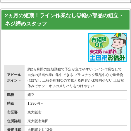
2ヵ月の短期！ライン作業なし◎軽い部品の組立・
ネジ締めスタッフ
約2ヵ月間の短期勤務で予定が立てやすい ライン作業なしで
アピール
自分の担当作業に集中できる プラスチック製品中心で重量物
ポイント
ほぼなし 工程分担制なので覚える内容が比較的少ない 土日祝
休みでオン・オフのメリハリをつけやすい
職種
組立
時給
1,290円～
市区郡
東大阪市
住所詳細
東大阪市角田
最寄り駅
吉田駅より13分