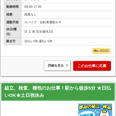
勤務時間
09:00-17:30
残業
残業なし
通勤手段
※バイク・自転車通勤ＯＫ
休日(曜
日 土 祝 完全週休2日
日)
稼ぎ方
日払いOK 週払いOK
2816S
詳細を見る
このお仕事に応募
組立、検査、梱包のお仕事！駅から徒歩5分 ★日払
いOK★土日祝休み