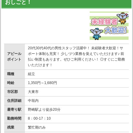
おしごと！
20代30代40代の男性スタッフ活躍中！ 未経験者大歓迎！サ
アピール
ポート体制も充実！ 少しづつ業務を覚えていただけます♪ 前
ポイント
払い制度もあります。ぜひご利用ください！ ◎すぐにご勤務
いただけます！
職種
組立
時給
1,350円～1,680円
市区郡
大東市
住所詳細
中垣内
最寄り駅
野崎駅より徒歩20分
勤務時間
8：00-17：10
残業
繁忙期のみ