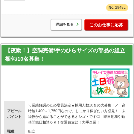
2948L
詳細を見る
このお仕事に応募
【夜勤！】空調完備/手のひらサイズの部品の組立
梱包/10名募集！
＼業績好調のため増員決定★採用人数10名の大募集！／ 高
アピール
時給1,400～1,750円なので、しっかり稼ぎたい方必見！ 未
ポイント
経験から始めることができるオシゴトです◎ 即日勤務や勤
務開始日相談ＯＫ！交通費支給！大手企業！
職種
組立