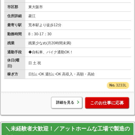
市区郡
東大阪市
住所詳細
菱江
最寄り駅
荒本駅より徒歩12分
勤務時間
8：30-17：30
残業
残業少なめ(月20時間未満)
通勤手段
◆自転車、バイク通勤OK！
休日(曜
日 土 祝
日)
稼ぎ方
日払いOK 週払いOK 高収入・高額・高給
3233L
詳細を見る
このお仕事に応募
＼未経験者大歓迎！／アットホームな工場で製造の