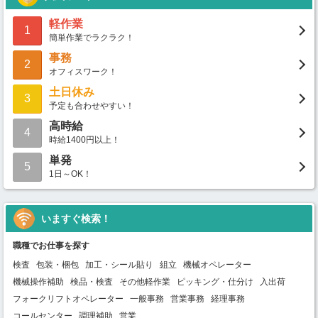
軽作業
1
簡単作業でラクラク！
事務
2
オフィスワーク！
土日休み
3
予定も合わせやすい！
高時給
4
時給1400円以上！
単発
5
1日～OK！
いますぐ検索！
職種でお仕事を探す
検査
包装・梱包
加工・シール貼り
組立
機械オペレーター
機械操作補助
検品・検査
その他軽作業
ピッキング・仕分け
入出荷
フォークリフトオペレーター
一般事務
営業事務
経理事務
コールセンター
調理補助
営業