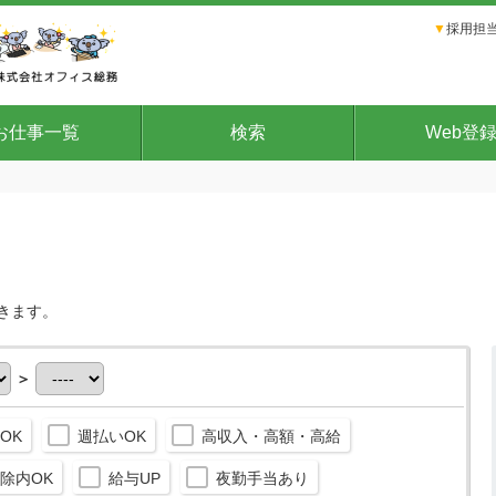
▼
採用担当
お仕事一覧
検索
Web登
きます。
＞
OK
週払いOK
高収入・高額・高給
除内OK
給与UP
夜勤手当あり