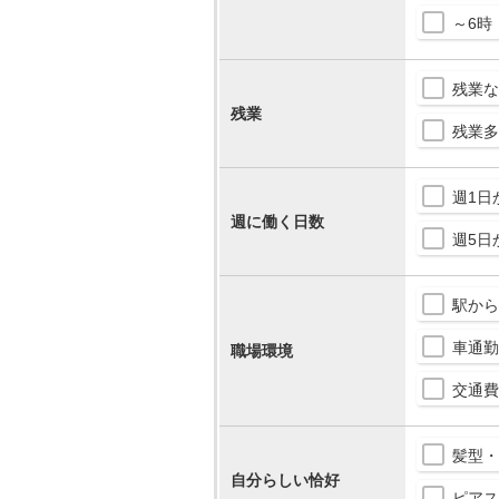
～6時
残業な
残業
残業多
週1日
週に働く日数
週5日
駅から
車通勤
職場環境
交通費
髪型・
自分らしい恰好
ピアス