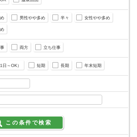
め
男性やや多め
半々
女性やや多め
め
事
両方
立ち仕事
1日～OK）
短期
長期
年末短期