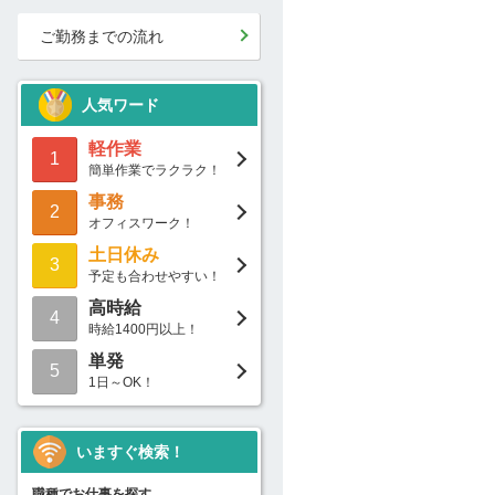
ご勤務までの流れ
人気ワード
軽作業
1
簡単作業でラクラク！
事務
2
オフィスワーク！
土日休み
3
予定も合わせやすい！
高時給
4
時給1400円以上！
単発
5
1日～OK！
いますぐ検索！
職種でお仕事を探す