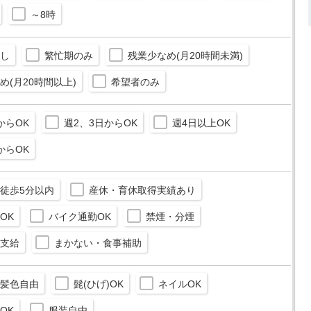
～8時
し
繁忙期のみ
残業少なめ(月20時間未満)
め(月20時間以上)
希望者のみ
からOK
週2、3日からOK
週4日以上OK
からOK
徒歩5分以内
産休・育休取得実績あり
OK
バイク通勤OK
禁煙・分煙
支給
まかない・食事補助
髪色自由
髭(ひげ)OK
ネイルOK
OK
服装自由