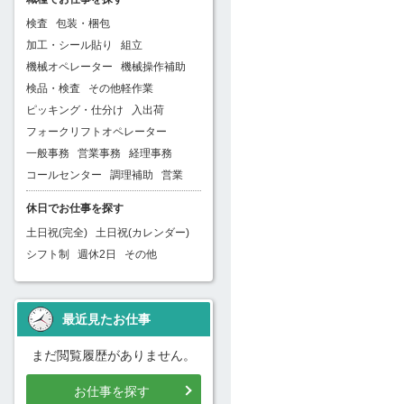
検査
包装・梱包
加工・シール貼り
組立
機械オペレーター
機械操作補助
検品・検査
その他軽作業
ピッキング・仕分け
入出荷
フォークリフトオペレーター
一般事務
営業事務
経理事務
コールセンター
調理補助
営業
休日でお仕事を探す
土日祝(完全)
土日祝(カレンダー)
シフト制
週休2日
その他
最近見たお仕事
まだ閲覧履歴がありません。
お仕事を探す