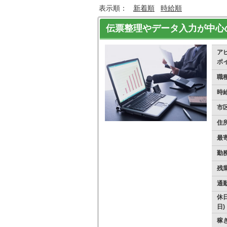
表示順：
新着順
時給順
伝票整理やデータ入力が中心
ア
ポ
職
時
市
住
最
勤
残
通
休日
日)
稼