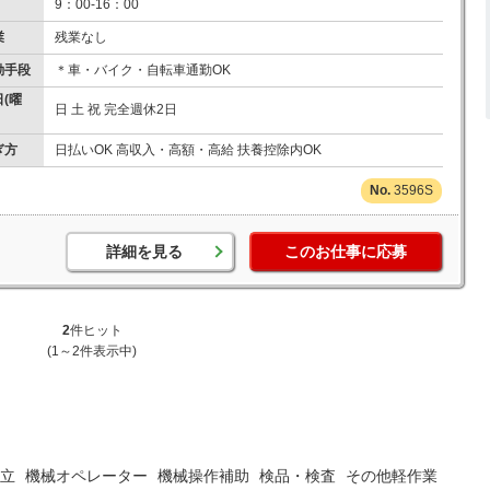
9：00-16：00
業
残業なし
勤手段
＊車・バイク・自転車通勤OK
(曜
日 土 祝 完全週休2日
ぎ方
日払いOK 高収入・高額・高給 扶養控除内OK
3596S
詳細を見る
このお仕事に応募
2
件ヒット
(1～2件表示中)
立
機械オペレーター
機械操作補助
検品・検査
その他軽作業