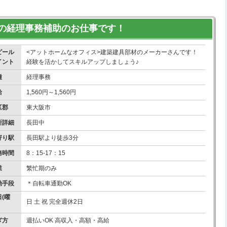
の経理事務補助のお仕事です！
ピール
<アットホームなオフィス>建築建具部材のメーカーさんです！
イント
経験を活かしてスキルアップしましょう♪
種
経理事務
給
1,560円～1,560円
区郡
東大阪市
所詳細
長田中
寄り駅
長田駅より徒歩3分
務時間
8：15-17：15
業
繁忙期のみ
勤手段
＊自転車通勤OK
(曜
日 土 祝 完全週休2日
ぎ方
週払いOK 高収入・高額・高給