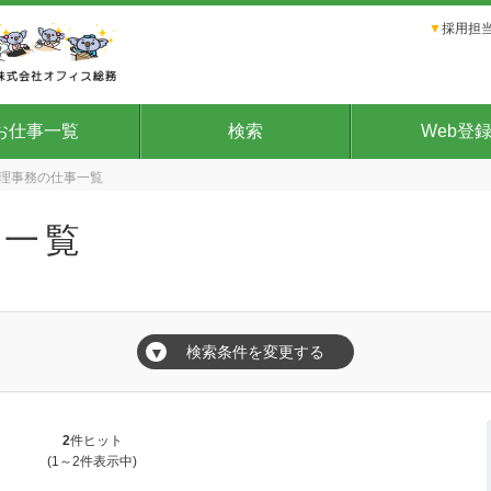
▼
採用担当
お仕事一覧
検索
Web登
理事務の仕事一覧
事一覧
検索条件を変更する
▼
2
件ヒット
(1～2件表示中)