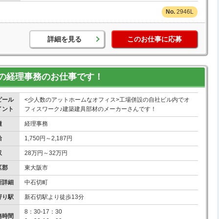
2946L
詳細を見る
このお仕事に応募
の経理事務のお仕事です！
ピール
<少人数のアットホームなオフィス>工場併設の自社ビル内でオ
イント
フィスワーク♪建築建具部材のメーカーさんです！
種
経理事務
給
1,750円～2,187円
収
28万円～32万円
区郡
東大阪市
所詳細
中石切町
寄り駅
新石切駅より徒歩13分
8：30-17：30
務時間