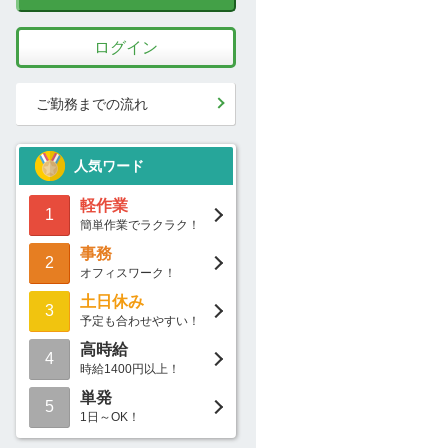
ログイン
ご勤務までの流れ
人気ワード
軽作業
1
簡単作業でラクラク！
事務
2
オフィスワーク！
土日休み
3
予定も合わせやすい！
高時給
4
時給1400円以上！
単発
5
1日～OK！