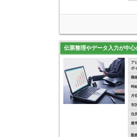
伝票整理やデータ入力が中心
ア
ポ
職
時
月
市
住
最
勤