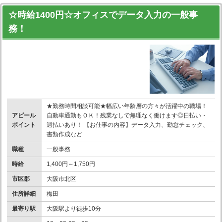
☆時給1400円☆オフィスでデータ入力の一般事
務！
★勤務時間相談可能★幅広い年齢層の方々が活躍中の職場！
アピール
自動車通勤もＯＫ！残業なしで無理なく働けます◎日払い・
ポイント
週払いあり！ 【お仕事の内容】データ入力、勤怠チェック、
書類作成など
職種
一般事務
時給
1,400円～1,750円
市区郡
大阪市北区
住所詳細
梅田
最寄り駅
大阪駅より徒歩10分