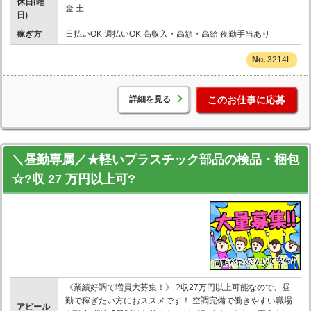
休日(曜
金 土
日)
稼ぎ方
日払いOK 週払いOK 高収入・高額・高給 夜勤手当あり
3214L
詳細を見る
このお仕事に応募
＼昼勤専属／★軽いプラスチック部品の検品・梱包
☆?収 27 万円以上可?
《業績好調で増員大募集！》 ?収27万円以上可能なので、昼
勤で稼ぎたい方におススメです！ 空調完備で働きやすい職場
アピール