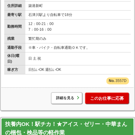
住所詳細
築港新町
最寄り駅
石津川駅より自転車で18分
12：00-21：00
勤務時間
7：00-16：00
残業
繁忙期のみ
通勤手段
※車・バイク・自転車通勤ＯＫです。
休日(曜
日 土 祝
日)
稼ぎ方
日払いOK 週払いOK
3557D
詳細を見る
このお仕事に応募
扶養内OK！駅チカ！★アイス・ゼリー・中華まん
の梱包・検品等の軽作業