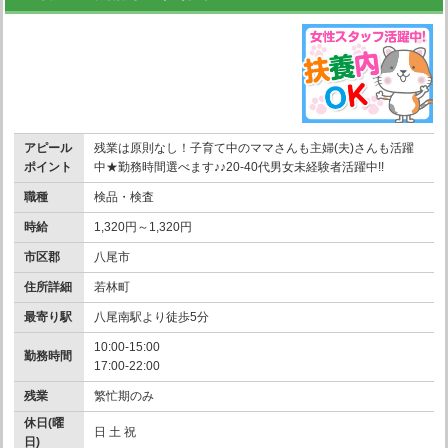
アピール
残業は原則なし！子育て中のママさんも主婦(夫)さんも活躍
ポイント
中★勤務時間選べます♪♪20-40代男女未経験者活躍中!!
職種
検品・検査
時給
1,320円～1,320円
市区郡
八尾市
住所詳細
若林町
最寄り駅
八尾南駅より徒歩5分
10:00-15:00
勤務時間
17:00-22:00
残業
繁忙期のみ
休日(曜
日 土 祝
日)