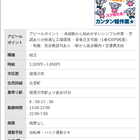
アピールポイント ・未経験から始めやすいシンプル作業 ・空
アピール
調ありの快適な工場環境 ・昼食注文可能（1食420円程度）
ポイント
・制服、安全靴貸与あり ・駅から徒歩圏内＋交通費支給
職種
組立
時給
1,320円～1,650円
市区郡
寝屋川市
住所詳細
出雲町
最寄り駅
寝屋川市駅より徒歩15分
8：00-17：00
勤務時間
13:00-22:00
22:00-7:00
残業
残業なし
通勤手段
自転車・バイク通勤ＯＫ