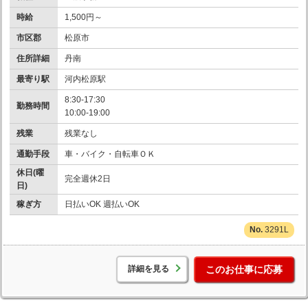
時給
1,500円～
市区郡
松原市
住所詳細
丹南
最寄り駅
河内松原駅
8:30-17:30
勤務時間
10:00-19:00
残業
残業なし
通勤手段
車・バイク・自転車ＯＫ
休日(曜
完全週休2日
日)
稼ぎ方
日払いOK 週払いOK
3291L
詳細を見る
このお仕事に応募