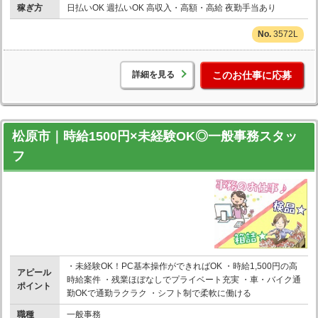
稼ぎ方
日払いOK 週払いOK 高収入・高額・高給 夜勤手当あり
3572L
詳細を見る
このお仕事に応募
松原市｜時給1500円×未経験OK◎一般事務スタッ
フ
・未経験OK！PC基本操作ができればOK ・時給1,500円の高
アピール
時給案件 ・残業ほぼなしでプライベート充実 ・車・バイク通
ポイント
勤OKで通勤ラクラク ・シフト制で柔軟に働ける
職種
一般事務