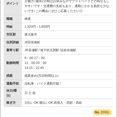
が魅力♪週休2日制はお休みなのでプライベートとの両立もし
ポイント
やすいです！交通費の支給もあり、通勤にかかる負担も少な
いです♪この機会にぜひご応募ください◎
職種
検査
時給
1,320円～1,650円
市区郡
東大阪市
住所詳細
岸田堂南町
最寄り駅
JR長瀬駅 / 地下鉄北巽駅 /近鉄布施駅
8：00-17：00
勤務時間
11：00-20：00
14:15～22:45
残業
残業多め(月20時間以上)
通勤手段
自転車・バイク通勤可能！
休日(曜
日 土 祝
日)
稼ぎ方
日払いOK 週払いOK 高収入・高額・高給
2690L