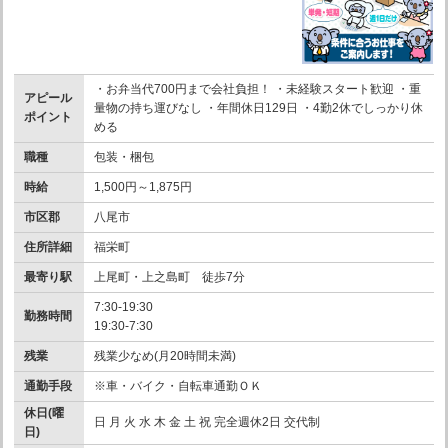
・お弁当代700円まで会社負担！ ・未経験スタート歓迎 ・重
アピール
量物の持ち運びなし ・年間休日129日 ・4勤2休でしっかり休
ポイント
める
職種
包装・梱包
時給
1,500円～1,875円
市区郡
八尾市
住所詳細
福栄町
最寄り駅
上尾町・上之島町 徒歩7分
7:30-19:30
勤務時間
19:30-7:30
残業
残業少なめ(月20時間未満)
通勤手段
※車・バイク・自転車通勤ＯＫ
休日(曜
日 月 火 水 木 金 土 祝 完全週休2日 交代制
日)