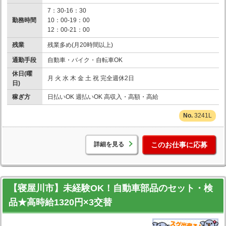
7：30-16：30
勤務時間
10：00-19：00
12：00-21：00
残業
残業多め(月20時間以上)
通勤手段
自動車・バイク・自転車OK
休日(曜
月 火 水 木 金 土 祝 完全週休2日
日)
稼ぎ方
日払いOK 週払いOK 高収入・高額・高給
3241L
詳細を見る
このお仕事に応募
【寝屋川市】未経験OK！自動車部品のセット・検
品★高時給1320円×3交替