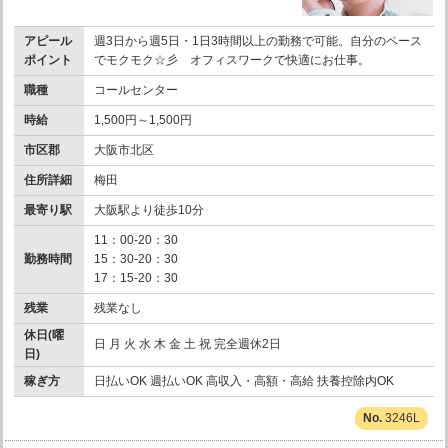
アピール
週3日から週5日・1日3時間以上の勤務で可能。自分のペース
ポイント
でモクモク☆彡 オフィスワークで快適にお仕事。
職種
コールセンター
時給
1,500円～1,500円
市区郡
大阪市北区
住所詳細
梅田
最寄り駅
大阪駅より徒歩10分
11：00-20：30
勤務時間
15：30-20：30
17：15-20：30
残業
残業なし
休日(曜
日 月 火 水 木 金 土 祝 完全週休2日
日)
稼ぎ方
日払いOK 週払いOK 高収入・高額・高給 扶養控除内OK
3246L