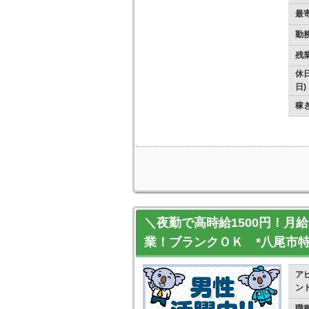
最
勤
残
休日
日)
稼
＼夜勤で高時給1500円！月
業！ブランクＯＫ *八尾市
ア
ン
職