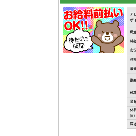
ア
ポ
職
時
市
住
最
勤
残
通
休日
日)
稼