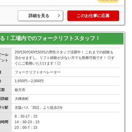
詳細を見る
このお仕事に応募
げる！工場内でのフォークリフトスタッフ！
20代30代40代50代の男性スタッフ活躍中！ これまでの経験も
ピール
活かせますし、リフト経験が少ない方でも勤務可能です！ ◎す
イント
ぐにご勤務いただけます！◎
種
フォークリフトオペレーター
給
1,650円～2,000円
区郡
枚方市
所詳細
大峰南町
寄り駅
京阪バス「四辻」より徒歩2分
8：30-17：15
務時間
14：30-23：15
23：00-7：15