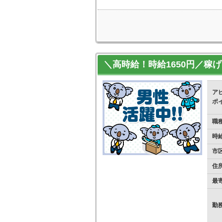
＼高時給！時給1650円／稼
ア
ポ
職
時
市
住
最
勤