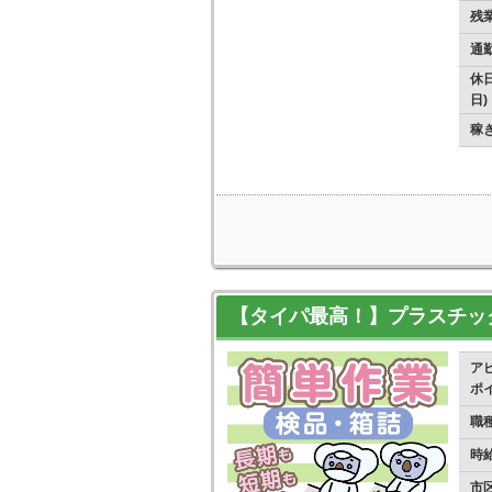
残
通
休日
日)
稼
【タイパ最高！】プラスチッ
ア
ポ
職
時
市