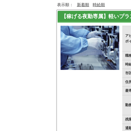
表示順：
新着順
時給順
【稼げる夜勤専属】軽いプラ
ア
ポ
職
時
市
住
最
勤
残
通