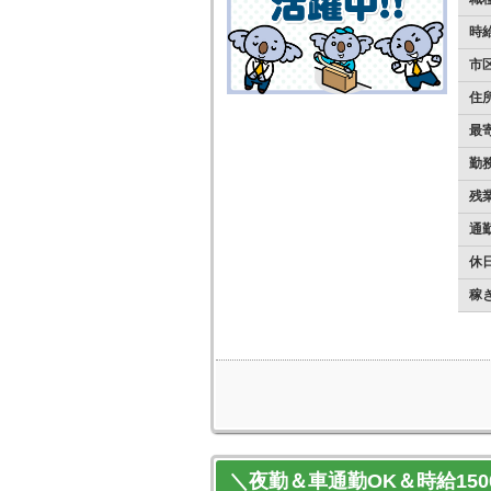
時
市
住
最
勤
残
通
休日
稼
＼夜勤＆車通勤OK＆時給15