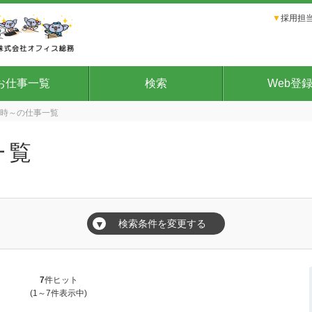
▼
採用担当
お仕事一覧
検索
Web登
2時～の仕事一覧
一覧
検索条件を変更する
▼
7
件ヒット
(1～7件表示中)