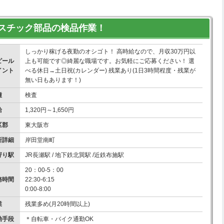
スチック部品の検品作業！
しっかり稼げる夜勤のオシゴト！ 高時給なので、月収30万円以
ピール
上も可能です◎綺麗な職場です。お気軽にご応募ください！ 選
イント
べる休日→土日祝(カレンダー) 残業あり(1日3時間程度・残業が
無い日もあります！)
種
検査
給
1,320円～1,650円
区郡
東大阪市
所詳細
岸田堂南町
寄り駅
JR長瀬駅 / 地下鉄北巽駅 /近鉄布施駅
20：00-5：00
務時間
22:30-6:15
0:00-8:00
業
残業多め(月20時間以上)
勤手段
＊自転車・バイク通勤OK