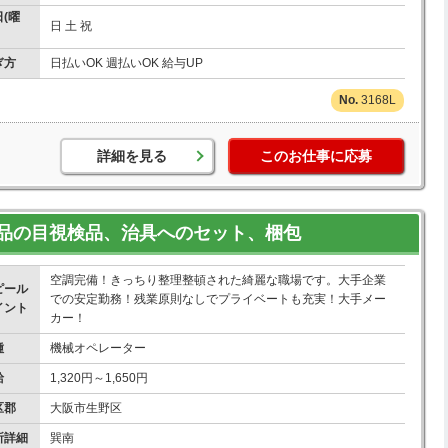
(曜
日 土 祝
ぎ方
日払いOK 週払いOK 給与UP
3168L
詳細を見る
このお仕事に応募
品の目視検品、治具へのセット、梱包
空調完備！きっちり整理整頓された綺麗な職場です。大手企業
ピール
での安定勤務！残業原則なしでプライベートも充実！大手メー
イント
カー！
種
機械オペレーター
給
1,320円～1,650円
区郡
大阪市生野区
所詳細
巽南