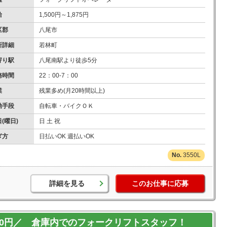
給
1,500円～1,875円
区郡
八尾市
所詳細
若林町
寄り駅
八尾南駅より徒歩5分
務時間
22：00-7：00
業
残業多め(月20時間以上)
勤手段
自転車・バイクＯＫ
(曜日)
日 土 祝
ぎ方
日払いOK 週払いOK
3550L
詳細を見る
このお仕事に応募
00円／ 倉庫内でのフォークリフトスタッフ！