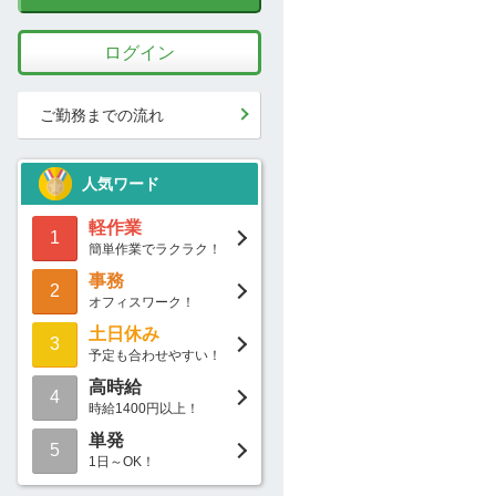
ログイン
ご勤務までの流れ
人気ワード
軽作業
1
簡単作業でラクラク！
事務
2
オフィスワーク！
土日休み
3
予定も合わせやすい！
高時給
4
時給1400円以上！
単発
5
1日～OK！