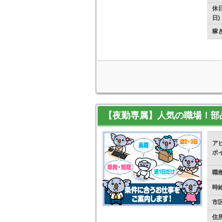
休日
日)
稼
【夜勤専属】人気の職場！部
ア
ポ
職
時
市
住