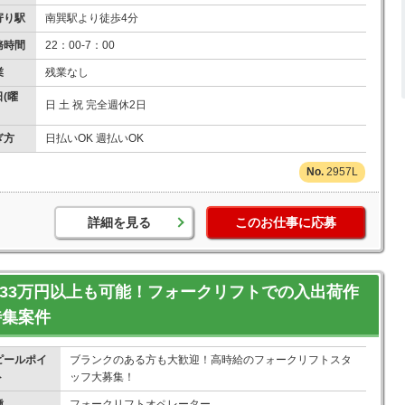
寄り駅
南巽駅より徒歩4分
務時間
22：00-7：00
業
残業なし
(曜
日 土 祝 完全週休2日
ぎ方
日払いOK 週払いOK
2957L
詳細を見る
このお仕事に応募
給33万円以上も可能！フォークリフトでの入出荷作
特集案件
ピールポイ
ブランクのある方も大歓迎！高時給のフォークリフトスタ
ト
ッフ大募集！
種
フォークリフトオペレーター