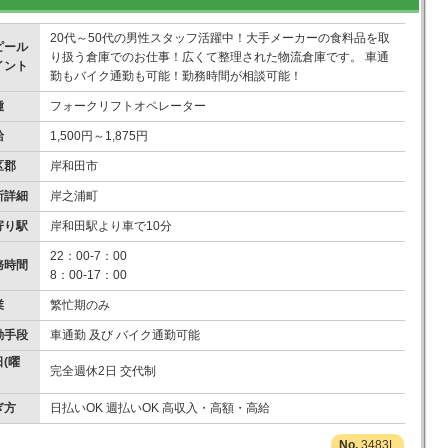
20代～50代の男性スタッフ活躍中！大手メーカーの食料品を取
ピール
り扱う倉庫でのお仕事！広くて整理された物流倉庫です。 車通
イント
勤もバイク通勤も可能！勤務時間が相談可能！
種
フォークリフトオペレーター
給
1,500円～1,875円
区郡
岸和田市
所詳細
岸之浦町
寄り駅
岸和田駅より車で10分
22：00-7：00
務時間
8：00-17：00
業
繁忙期のみ
勤手段
車通勤 及び バイク通勤可能
(曜
完全週休2日 交代制
ぎ方
日払いOK 週払いOK 高収入・高額・高給
3483L