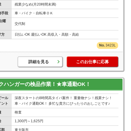
業
残業少なめ(月20時間未満)
勤手段
車・バイク・自転車ＯＫ
(曜
交代制
ぎ方
日払いOK 週払いOK 高収入・高額・高給
3423L
詳細を見る
このお仕事に応募
クハンガーの検品作業！★車通勤OK！
ピール
深夜スタートの8時間高タイパ案件！ 重量物ナシ！残業ナシ！
イント
車・バイク通勤OK！ 多忙な貴方にぴったりのおしごとです♪
種
検査
給
1,300円～1,625円
区郡
東大阪市