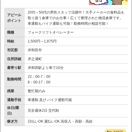
20代～50代の男性スタッフ活躍中！大手メーカーの食料品を
アピール
取り扱う倉庫でのお仕事！広くて整理された物流倉庫です。
ポイント
車通勤もバイク通勤も可能！勤務時間が相談可能！
職種
フォークリフトオペレーター
時給
1,500円～1,875円
市区郡
岸和田市
住所詳細
岸之浦町
最寄り駅
岸和田駅より車で10分
22：00-7：00
勤務時間
8：00-17：00
残業
繁忙期のみ
通勤手段
車通勤 及び バイク通勤可能
休日(曜
完全週休2日 交代制
日)
稼ぎ方
日払いOK 週払いOK 高収入・高額・高給