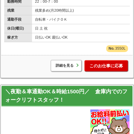
勤務時間
22：00-7：00
残業
残業多め(月20時間以上)
通勤手段
自転車・バイクＯＫ
休日(曜日)
日 土 祝
稼ぎ方
日払いOK 週払いOK
3550L
詳細を見る
このお仕事に応募
＼夜勤＆車通勤OK＆時給1500円／ 倉庫内でのフ
ォークリフトスタッフ！