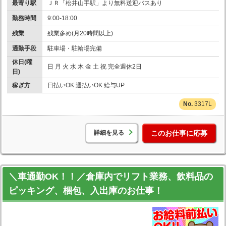
最寄り駅
ＪＲ「松井山手駅」より無料送迎バスあり
勤務時間
9:00-18:00
残業
残業多め(月20時間以上)
通勤手段
駐車場・駐輪場完備
休日(曜
日 月 火 水 木 金 土 祝 完全週休2日
日)
稼ぎ方
日払いOK 週払いOK 給与UP
3317L
詳細を見る
このお仕事に応募
＼車通勤OK！！／倉庫内でリフト業務、飲料品の
ピッキング、梱包、入出庫のお仕事！