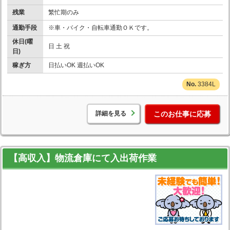
残業
繁忙期のみ
通勤手段
※車・バイク・自転車通勤ＯＫです。
休日(曜
日 土 祝
日)
稼ぎ方
日払いOK 週払いOK
3384L
詳細を見る
このお仕事に応募
【高収入】物流倉庫にて入出荷作業