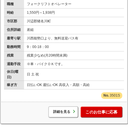
職種
フォークリフトオペレーター
時給
1,550円～1,938円
市区郡
川辺郡猪名川町
住所詳細
差組
最寄り駅
川西能勢口より、無料送迎バス有
勤務時間
9：00-18：00
残業
残業少なめ(月20時間未満)
通勤手段
※車・バイクＯＫです。
休日(曜
日 土 祝
日)
稼ぎ方
日払いOK 週払いOK 高収入・高額・高給
3501S
詳細を見る
このお仕事に応募