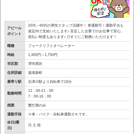
20代～60代の男性スタッフ活躍中！ 車通勤可！通勤手当も
アピール
規定内で支給いたします♪ 安定した企業でのお仕事で安心。
ポイント
前払い制度もあります♪ ◎すぐにご勤務いただけます！
職種
フォークリフトオペレーター
時給
1,400円～1,750円
市区郡
堺市西区
住所詳細
築港新町
最寄り駅
石津川駅より自転車で18分
12：00-21：00
勤務時間
7：00-16：00
残業
繁忙期のみ
通勤手段
※車・バイク・自転車通勤ＯＫです。
休日(曜
日 土 祝
日)