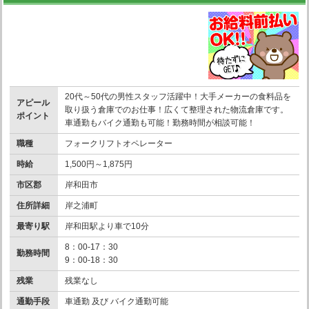
20代～50代の男性スタッフ活躍中！大手メーカーの食料品を
アピール
取り扱う倉庫でのお仕事！広くて整理された物流倉庫です。
ポイント
車通勤もバイク通勤も可能！勤務時間が相談可能！
職種
フォークリフトオペレーター
時給
1,500円～1,875円
市区郡
岸和田市
住所詳細
岸之浦町
最寄り駅
岸和田駅より車で10分
8：00-17：30
勤務時間
9：00-18：30
残業
残業なし
通勤手段
車通勤 及び バイク通勤可能