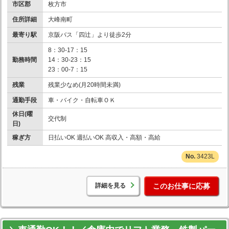
市区郡
枚方市
住所詳細
大峰南町
最寄り駅
京阪バス「四辻」より徒歩2分
8：30-17：15
勤務時間
14：30-23：15
23：00-7：15
残業
残業少なめ(月20時間未満)
通勤手段
車・バイク・自転車ＯＫ
休日(曜
交代制
日)
稼ぎ方
日払いOK 週払いOK 高収入・高額・高給
3423L
詳細を見る
このお仕事に応募