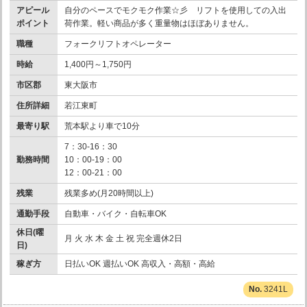
アピール
自分のペースでモクモク作業☆彡 リフトを使用しての入出
ポイント
荷作業。軽い商品が多く重量物はほぼありません。
職種
フォークリフトオペレーター
時給
1,400円～1,750円
市区郡
東大阪市
住所詳細
若江東町
最寄り駅
荒本駅より車で10分
7：30-16：30
勤務時間
10：00-19：00
12：00-21：00
残業
残業多め(月20時間以上)
通勤手段
自動車・バイク・自転車OK
休日(曜
月 火 水 木 金 土 祝 完全週休2日
日)
稼ぎ方
日払いOK 週払いOK 高収入・高額・高給
3241L