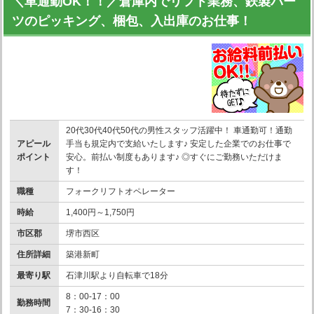
＼車通勤OK！！／倉庫内でリフト業務、鉄製パー
ツのピッキング、梱包、入出庫のお仕事！
20代30代40代50代の男性スタッフ活躍中！ 車通勤可！通勤
アピール
手当も規定内で支給いたします♪ 安定した企業でのお仕事で
ポイント
安心。前払い制度もあります♪ ◎すぐにご勤務いただけま
す！
職種
フォークリフトオペレーター
時給
1,400円～1,750円
市区郡
堺市西区
住所詳細
築港新町
最寄り駅
石津川駅より自転車で18分
8：00-17：00
勤務時間
7：30-16：30