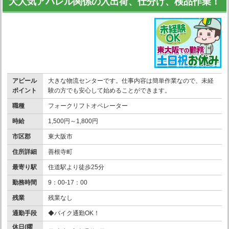
大人気アパレル関係の入出荷、仕分け、検品作業！
アピール
大きな物流センターです。仕事内容は簡単作業なので、未経
ポイント
験の方でも安心して始めることができます。
職種
フォークリフトオペレーター
時給
1,500円～1,800円
市区郡
東大阪市
住所詳細
善根寺町
最寄り駅
住道駅より徒歩25分
勤務時間
9：00-17：00
残業
残業なし
通勤手段
◆バイク通勤OK！
休日(曜