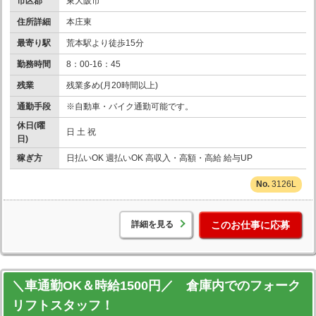
市区郡
東大阪市
住所詳細
本庄東
最寄り駅
荒本駅より徒歩15分
勤務時間
8：00-16：45
残業
残業多め(月20時間以上)
通勤手段
※自動車・バイク通勤可能です。
休日(曜
日 土 祝
日)
稼ぎ方
日払いOK 週払いOK 高収入・高額・高給 給与UP
3126L
詳細を見る
このお仕事に応募
＼車通勤OK＆時給1500円／ 倉庫内でのフォーク
リフトスタッフ！