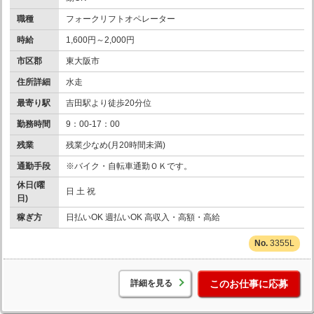
職種
フォークリフトオペレーター
時給
1,600円～2,000円
市区郡
東大阪市
住所詳細
水走
最寄り駅
吉田駅より徒歩20分位
勤務時間
9：00-17：00
残業
残業少なめ(月20時間未満)
通勤手段
※バイク・自転車通勤ＯＫです。
休日(曜
日 土 祝
日)
稼ぎ方
日払いOK 週払いOK 高収入・高額・高給
3355L
詳細を見る
このお仕事に応募