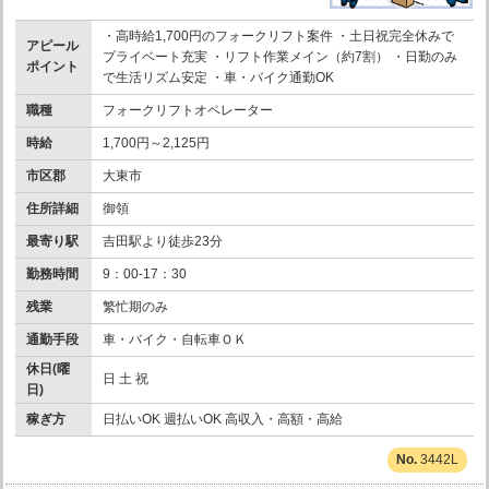
・高時給1,700円のフォークリフト案件 ・土日祝完全休みで
アピール
プライベート充実 ・リフト作業メイン（約7割） ・日勤のみ
ポイント
で生活リズム安定 ・車・バイク通勤OK
職種
フォークリフトオペレーター
時給
1,700円～2,125円
市区郡
大東市
住所詳細
御領
最寄り駅
吉田駅より徒歩23分
勤務時間
9：00-17：30
残業
繁忙期のみ
通勤手段
車・バイク・自転車ＯＫ
休日(曜
日 土 祝
日)
稼ぎ方
日払いOK 週払いOK 高収入・高額・高給
3442L