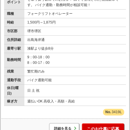
ポイント
す。 バイク通勤・勤務時間が相談可能！
職種
フォークリフトオペレーター
時給
1,500円～1,875円
市区郡
堺市堺区
住所詳細
出島海岸通
最寄り駅
湊駅より徒歩8分
9：00-18：00
勤務時間
8：00-17：00
残業
繁忙期のみ
通勤手段
バイク通勤可能
休日(曜
日 土 祝
日)
稼ぎ方
週払いOK 高収入・高額・高給
3419L
詳細を見る
このお仕事に応募