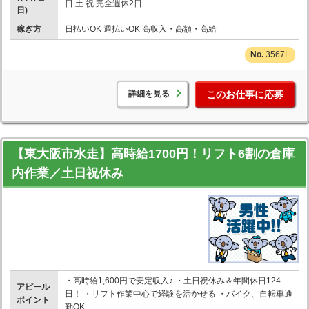
日 土 祝 完全週休2日
日)
稼ぎ方
日払いOK 週払いOK 高収入・高額・高給
3567L
詳細を見る
このお仕事に応募
【東大阪市水走】高時給1700円！リフト6割の倉庫
内作業／土日祝休み
・高時給1,600円で安定収入♪ ・土日祝休み＆年間休日124
アピール
日！ ・リフト作業中心で経験を活かせる ・バイク、自転車通
ポイント
勤OK