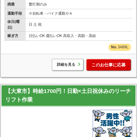
残業
繁忙期のみ
通勤手段
※自転車・バイク通勤ＯＫ
休日(曜
日 土 祝
日)
稼ぎ方
日払いOK 週払いOK 高収入・高額・高給
3489L
詳細を見る
このお仕事に応募
【大東市】時給1700円！日勤×土日祝休みのリーチ
リフト作業