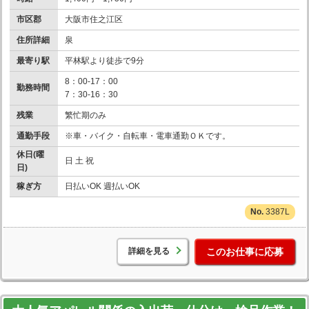
市区郡
大阪市住之江区
住所詳細
泉
最寄り駅
平林駅より徒歩で9分
8：00-17：00
勤務時間
7：30-16：30
残業
繁忙期のみ
通勤手段
※車・バイク・自転車・電車通勤ＯＫです。
休日(曜
日 土 祝
日)
稼ぎ方
日払いOK 週払いOK
3387L
詳細を見る
このお仕事に応募