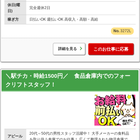
休日(曜
完全週休2日
日)
稼ぎ方
日払いOK 週払いOK 高収入・高額・高給
3272L
詳細を見る
このお仕事に応募
＼駅チカ・時給1500円／ 食品倉庫内でのフォー
クリフトスタッフ！
20代～50代の男性スタッフ活躍中！ 大手メーカーの食料品
アピール
を取り扱う倉庫でのお仕事！ 広くて整理された物流倉庫で