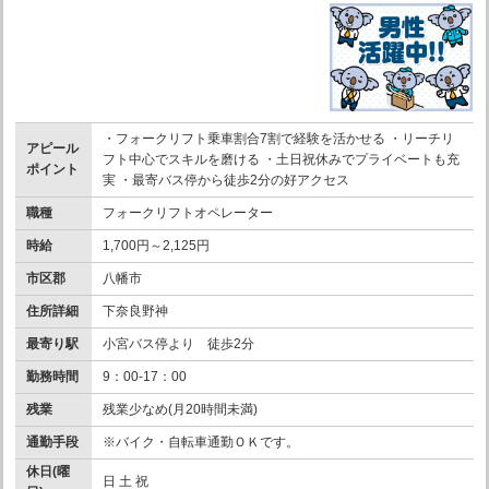
・フォークリフト乗車割合7割で経験を活かせる ・リーチリ
アピール
フト中心でスキルを磨ける ・土日祝休みでプライベートも充
ポイント
実 ・最寄バス停から徒歩2分の好アクセス
職種
フォークリフトオペレーター
時給
1,700円～2,125円
市区郡
八幡市
住所詳細
下奈良野神
最寄り駅
小宮バス停より 徒歩2分
勤務時間
9：00-17：00
残業
残業少なめ(月20時間未満)
通勤手段
※バイク・自転車通勤ＯＫです。
休日(曜
日 土 祝