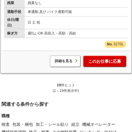
残業
残業なし
通勤手段
車通勤 及び バイク通勤可能
休日(曜
日 土 祝
日)
稼ぎ方
週払いOK 高収入・高額・高給
3270L
詳細を見る
このお仕事に応募
19
件ヒット
(1～19件表示中)
関連する条件から探す
職種
検査
包装・梱包
加工・シール貼り
組立
機械オペレーター