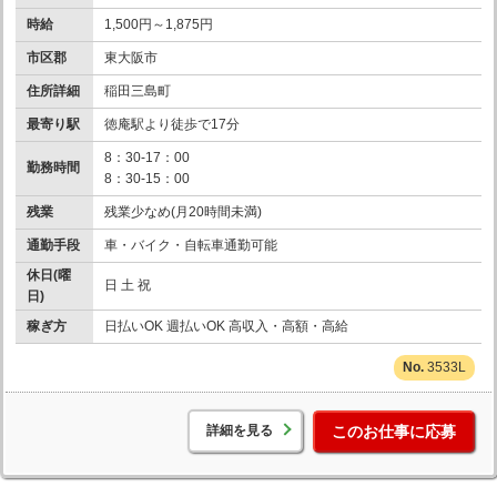
時給
1,500円～1,875円
市区郡
東大阪市
住所詳細
稲田三島町
最寄り駅
徳庵駅より徒歩で17分
8：30-17：00
勤務時間
8：30-15：00
残業
残業少なめ(月20時間未満)
通勤手段
車・バイク・自転車通勤可能
休日(曜
日 土 祝
日)
稼ぎ方
日払いOK 週払いOK 高収入・高額・高給
3533L
詳細を見る
このお仕事に応募