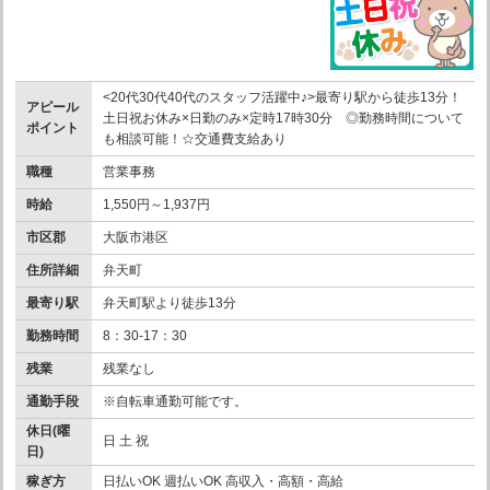
<20代30代40代のスタッフ活躍中♪>最寄り駅から徒歩13分！
アピール
土日祝お休み×日勤のみ×定時17時30分 ◎勤務時間について
ポイント
も相談可能！☆交通費支給あり
職種
営業事務
時給
1,550円～1,937円
市区郡
大阪市港区
住所詳細
弁天町
最寄り駅
弁天町駅より徒歩13分
勤務時間
8：30-17：30
残業
残業なし
通勤手段
※自転車通勤可能です。
休日(曜
日 土 祝
日)
稼ぎ方
日払いOK 週払いOK 高収入・高額・高給