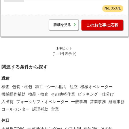
3537L
詳細を見る
このお仕事に応募
1
件ヒット
(1～1件表示中)
関連する条件から探す
職種
検査
包装・梱包
加工・シール貼り
組立
機械オペレーター
機械操作補助
検品・検査
その他軽作業
ピッキング・仕分け
入出荷
フォークリフトオペレーター
一般事務
営業事務
経理事務
コールセンター
調理補助
営業
休日
土日祝(完全)
土日祝(カレンダー)
シフト制
週休2日
その他