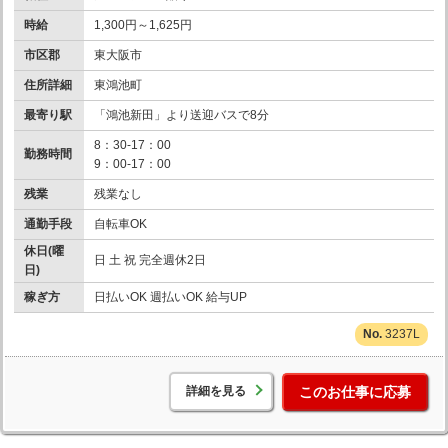
時給
1,300円～1,625円
市区郡
東大阪市
住所詳細
東鴻池町
最寄り駅
「鴻池新田」より送迎バスで8分
8：30-17：00
勤務時間
9：00-17：00
残業
残業なし
通勤手段
自転車OK
休日(曜
日 土 祝 完全週休2日
日)
稼ぎ方
日払いOK 週払いOK 給与UP
3237L
詳細を見る
このお仕事に応募