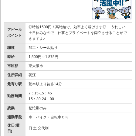
◎時給1500円！高時給で、効率よく稼げます◎ うれしい
アピール
土日休みなので、仕事とプライベートを両立させることがで
ポイント
きますよ♪
職種
加工・シール貼り
時給
1,500円～1,875円
市区郡
東大阪市
住所詳細
菱江
最寄り駅
荒本駅より徒歩14分
7：15-15：45
勤務時間
15：30-24：00
残業
繁忙期のみ
通勤手段
車・バイク・自転車ＯＫ
休日(曜
日 土 交代制
日)