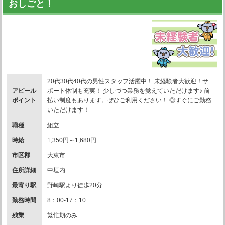
おしごと！
20代30代40代の男性スタッフ活躍中！ 未経験者大歓迎！サ
アピール
ポート体制も充実！ 少しづつ業務を覚えていただけます♪ 前
ポイント
払い制度もあります。ぜひご利用ください！ ◎すぐにご勤務
いただけます！
職種
組立
時給
1,350円～1,680円
市区郡
大東市
住所詳細
中垣内
最寄り駅
野崎駅より徒歩20分
勤務時間
8：00-17：10
残業
繁忙期のみ