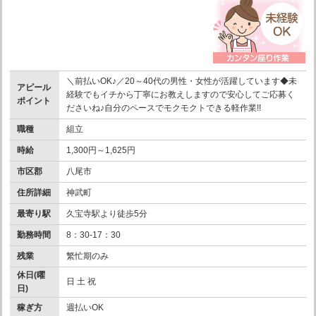
＼前払いOK♪／20～40代の男性・女性が活躍しています◆未
アピール
経験でもイチから丁寧にお教えしますので安心してご応募く
ポイント
ださいね♪自分のペースでモクモクトできる軽作業!!
職種
組立
時給
1,300円～1,625円
市区郡
八尾市
住所詳細
神武町
最寄り駅
久宝寺駅より徒歩5分
勤務時間
8：30-17：30
残業
繁忙期のみ
休日(曜
日 土 祝
日)
稼ぎ方
週払いOK