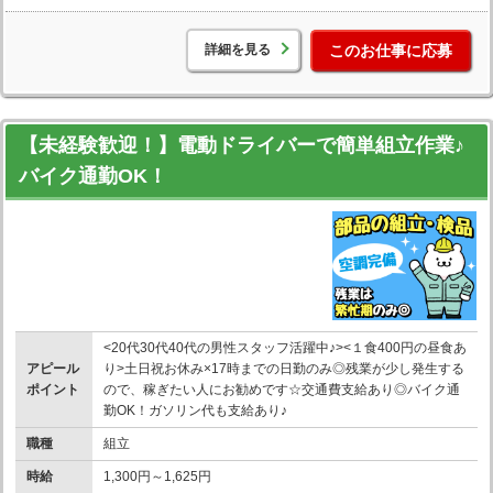
詳細を見る
このお仕事に応募
【未経験歓迎！】電動ドライバーで簡単組立作業♪
バイク通勤OK！
<20代30代40代の男性スタッフ活躍中♪><１食400円の昼食あ
アピール
り>土日祝お休み×17時までの日勤のみ◎残業が少し発生する
ポイント
ので、稼ぎたい人にお勧めです☆交通費支給あり◎バイク通
勤OK！ガソリン代も支給あり♪
職種
組立
時給
1,300円～1,625円