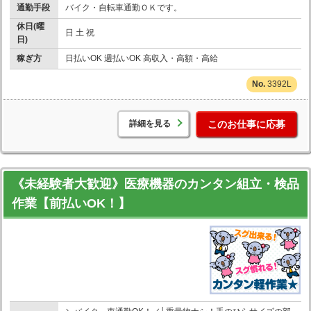
通勤手段
バイク・自転車通勤ＯＫです。
休日(曜
日 土 祝
日)
稼ぎ方
日払いOK 週払いOK 高収入・高額・高給
3392L
詳細を見る
このお仕事に応募
《未経験者大歓迎》医療機器のカンタン組立・検品
作業【前払いOK！】