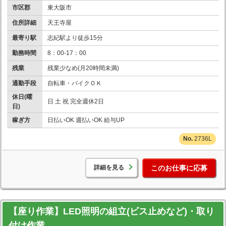
市区郡
東大阪市
住所詳細
天王寺屋
最寄り駅
志紀駅より徒歩15分
勤務時間
8：00-17：00
残業
残業少なめ(月20時間未満)
通勤手段
自転車・バイクＯＫ
休日(曜
日 土 祝 完全週休2日
日)
稼ぎ方
日払いOK 週払いOK 給与UP
2736L
詳細を見る
このお仕事に応募
【座り作業】LED照明の組立(ビス止めなど)・取り
付け作業