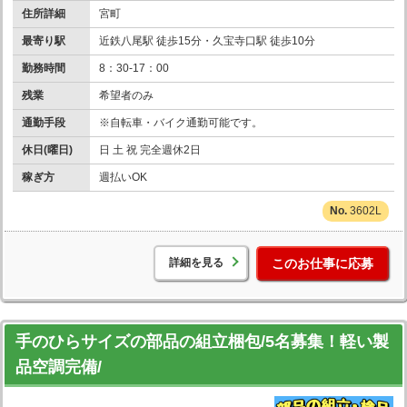
住所詳細
宮町
最寄り駅
近鉄八尾駅 徒歩15分・久宝寺口駅 徒歩10分
勤務時間
8：30-17：00
残業
希望者のみ
通勤手段
※自転車・バイク通勤可能です。
休日(曜日)
日 土 祝 完全週休2日
稼ぎ方
週払いOK
3602L
詳細を見る
このお仕事に応募
手のひらサイズの部品の組立梱包/5名募集！軽い製
品空調完備/