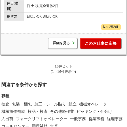
休日(曜
日 土 祝 完全週休2日
日)
稼ぎ方
日払いOK 週払いOK
2526L
詳細を見る
このお仕事に応募
16
件ヒット
(1～16件表示中)
関連する条件から探す
職種
検査
包装・梱包
加工・シール貼り
組立
機械オペレーター
機械操作補助
検品・検査
その他軽作業
ピッキング・仕分け
入出荷
フォークリフトオペレーター
一般事務
営業事務
経理事務
コールセンター
調理補助
営業