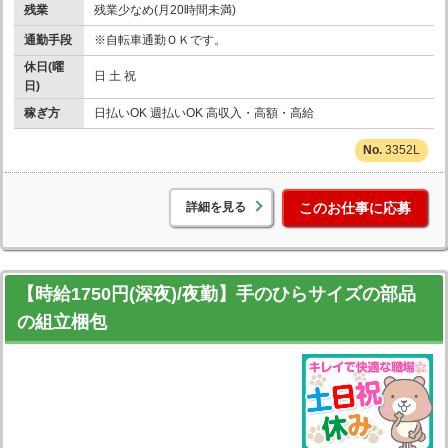
残業
残業少なめ(月20時間未満)
通勤手段
※自転車通勤ＯＫです。
休日(曜
日 土 祝
日)
稼ぎ方
日払いOK 週払いOK 高収入・高額・高給
3352L
詳細を見る
このお仕事に応募
【時給1750円(深夜)/夜勤】手のひらサイズの部品
の組立梱包