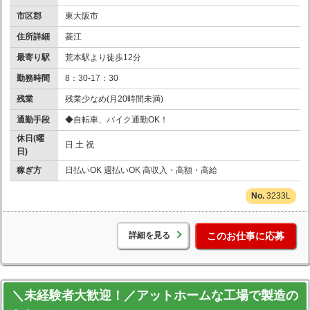
市区郡
東大阪市
住所詳細
菱江
最寄り駅
荒本駅より徒歩12分
勤務時間
8：30-17：30
残業
残業少なめ(月20時間未満)
通勤手段
◆自転車、バイク通勤OK！
休日(曜
日 土 祝
日)
稼ぎ方
日払いOK 週払いOK 高収入・高額・高給
3233L
詳細を見る
このお仕事に応募
＼未経験者大歓迎！／アットホームな工場で製造の