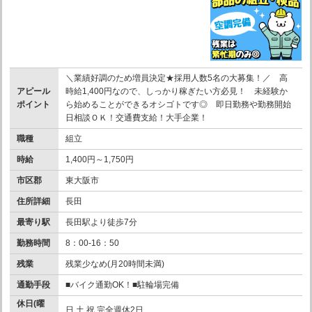
＼業績好調のため増員決定★採用人数5名の大募集！／ 高
アピール
時給1,400円なので、しっかり稼ぎたい方必見！ 未経験か
ポイント
ら始めることができるオシゴトです◎ 即日勤務や勤務開始
日相談ＯＫ！交通費支給！大手企業！
職種
組立
時給
1,400円～1,750円
市区郡
東大阪市
住所詳細
長田
最寄り駅
長田駅より徒歩7分
勤務時間
8：00-16：50
残業
残業少なめ(月20時間未満)
通勤手段
■バイク通勤OK！■駐輪場完備
休日(曜
日 土 祝 完全週休2日