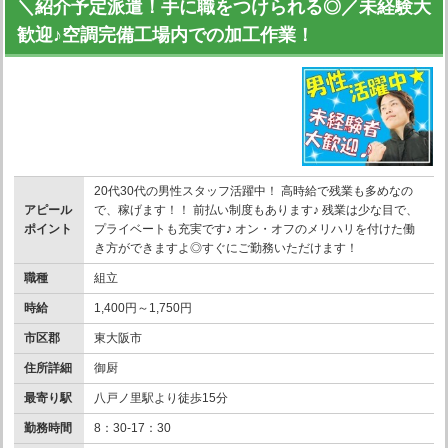
＼紹介予定派遣！手に職をつけられる◎／未経験大
歓迎♪空調完備工場内での加工作業！
20代30代の男性スタッフ活躍中！ 高時給で残業も多めなの
アピール
で、稼げます！！ 前払い制度もあります♪ 残業は少な目で、
ポイント
プライベートも充実です♪ オン・オフのメリハリを付けた働
き方ができますよ◎すぐにご勤務いただけます！
職種
組立
時給
1,400円～1,750円
市区郡
東大阪市
住所詳細
御厨
最寄り駅
八戸ノ里駅より徒歩15分
勤務時間
8：30-17：30