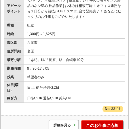
＼バイク、車通勤OK！／│重量物ナシ！手のひらサイズの部
アピール
品のネジ締め,検品作業│お休みは相談可能！ オフィス総務な
ポイント
ら１日分から前払いOK！スマホ1台で登録完了！ あなたにピ
ッタリのお仕事をご紹介いたします♪
職種
組立
時給
1,300円～1,625円
市区郡
八尾市
住所詳細
老原
最寄り駅
「志紀」駅/「長原」駅 自転車10分
勤務時間
8：30-17：05
残業
希望者のみ
休日(曜
日 土 祝 完全週休2日
日)
稼ぎ方
日払いOK 週払いOK 給与UP
3311L
詳細を見る
このお仕事に応募