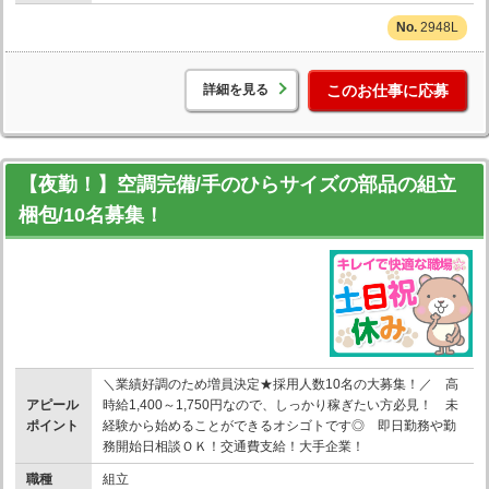
2948L
詳細を見る
このお仕事に応募
【夜勤！】空調完備/手のひらサイズの部品の組立
梱包/10名募集！
＼業績好調のため増員決定★採用人数10名の大募集！／ 高
アピール
時給1,400～1,750円なので、しっかり稼ぎたい方必見！ 未
ポイント
経験から始めることができるオシゴトです◎ 即日勤務や勤
務開始日相談ＯＫ！交通費支給！大手企業！
職種
組立