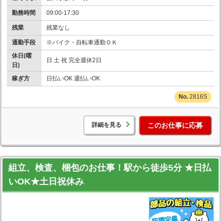
勤務時間
09:00-17:30
残業
残業なし
通勤手段
※バイク・自転車通勤ＯＫ
休日(曜
日 土 祝 完全週休2日
日)
稼ぎ方
日払いOK 週払いOK
2816S
詳細を見る
このお仕事に応募
組立、検査、梱包のお仕事！駅から徒歩5分 ★日払
いOK★土日祝休み