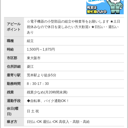
☆電子機器の小型部品の組立や検査等をお願いします ★土日
アピール
祝休みなので休日を楽しみたい方大歓迎♪ ★日払い・週払い
ポイント
あり
職種
組立
時給
1,500円～1,875円
市区郡
東大阪市
住所詳細
菱江
最寄り駅
荒本駅より徒歩5分
勤務時間
8：30-17：30
残業
残業少なめ(月20時間未満)
通勤手段
◆自転車、バイク通勤OK！
休日(曜
日 土 祝
日)
稼ぎ方
日払いOK 週払いOK 高収入・高額・高給