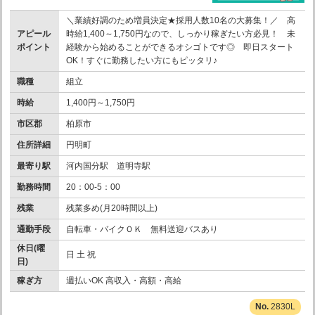
＼業績好調のため増員決定★採用人数10名の大募集！／ 高
アピール
時給1,400～1,750円なので、しっかり稼ぎたい方必見！ 未
ポイント
経験から始めることができるオシゴトです◎ 即日スタート
OK！すぐに勤務したい方にもピッタリ♪
職種
組立
時給
1,400円～1,750円
市区郡
柏原市
住所詳細
円明町
最寄り駅
河内国分駅 道明寺駅
勤務時間
20：00-5：00
残業
残業多め(月20時間以上)
通勤手段
自転車・バイクＯＫ 無料送迎バスあり
休日(曜
日 土 祝
日)
稼ぎ方
週払いOK 高収入・高額・高給
2830L