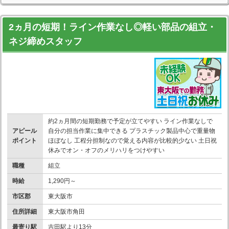
2ヵ月の短期！ライン作業なし◎軽い部品の組立・
ネジ締めスタッフ
約2ヵ月間の短期勤務で予定が立てやすい ライン作業なしで
アピール
自分の担当作業に集中できる プラスチック製品中心で重量物
ポイント
ほぼなし 工程分担制なので覚える内容が比較的少ない 土日祝
休みでオン・オフのメリハリをつけやすい
職種
組立
時給
1,290円～
市区郡
東大阪市
住所詳細
東大阪市角田
最寄り駅
吉田駅より13分