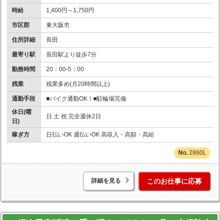
時給
1,400円～1,750円
市区郡
東大阪市
住所詳細
長田
最寄り駅
長田駅より徒歩7分
勤務時間
20：00-5：00
残業
残業多め(月20時間以上)
通勤手段
■バイク通勤OK！■駐輪場完備
休日(曜
日 土 祝 完全週休2日
日)
稼ぎ方
日払いOK 週払いOK 高収入・高額・高給
2860L
詳細を見る
このお仕事に応募