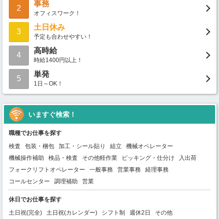
事務
2
オフィスワーク！
土日休み
3
予定も合わせやすい！
高時給
4
時給1400円以上！
単発
5
1日～OK！
いますぐ検索！
職種でお仕事を探す
検査
包装・梱包
加工・シール貼り
組立
機械オペレーター
機械操作補助
検品・検査
その他軽作業
ピッキング・仕分け
入出荷
フォークリフトオペレーター
一般事務
営業事務
経理事務
コールセンター
調理補助
営業
休日でお仕事を探す
土日祝(完全)
土日祝(カレンダー)
シフト制
週休2日
その他