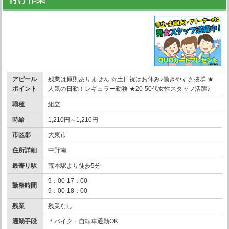
アピール
残業は原則ありません ☆土日祝はお休み♪働きやすさ抜群 ★
ポイント
人気の日勤！レギュラー勤務 ★20-50代女性スタッフ活躍♪
職種
組立
時給
1,210円～1,210円
市区郡
大東市
住所詳細
中野南
最寄り駅
荒本駅より徒歩5分
9：00-17：00
勤務時間
9：00-18：00
残業
残業なし
通勤手段
＊バイク・自転車通勤OK