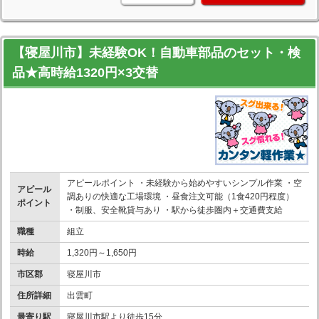
【寝屋川市】未経験OK！自動車部品のセット・検
品★高時給1320円×3交替
アピールポイント ・未経験から始めやすいシンプル作業 ・空
アピール
調ありの快適な工場環境 ・昼食注文可能（1食420円程度）
ポイント
・制服、安全靴貸与あり ・駅から徒歩圏内＋交通費支給
職種
組立
時給
1,320円～1,650円
市区郡
寝屋川市
住所詳細
出雲町
最寄り駅
寝屋川市駅より徒歩15分