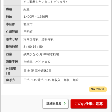
ぐに勤務したい方にもピッタリ♪
職種
組立
時給
1,400円～1,750円
市区郡
柏原市
住所詳細
円明町
最寄り駅
河内国分駅 道明寺駅
勤務時間
8：00-16：50
残業
残業少なめ(月20時間未満)
通勤手段
自転車・バイクＯＫ
休日(曜
日 土 祝 完全週休2日
日)
稼ぎ方
日払いOK 週払いOK 高収入・高額・高給
2829L
詳細を見る
このお仕事に応募