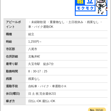
アピールポ
・未経験歓迎 ・重量物なし ・土日祝休み ・残業なし ・
イント
車・バイク通勤OK
職種
組立
時給
1,250円～
市区郡
八尾市
住所詳細
北亀井町
最寄り駅
久宝寺駅 徒歩7分
勤務時間
8：30-17：25
残業
残業なし
通勤手段
自転車・バイク・車通勤ＯＫ
休日(曜日)
日 土 祝 完全週休2日
稼ぎ方
日払いOK 週払いOK
3604L