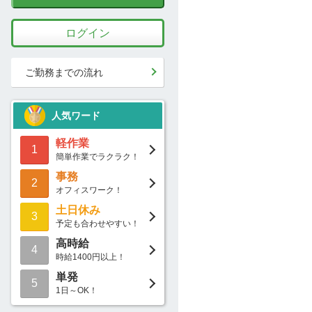
ログイン
ご勤務までの流れ
人気ワード
軽作業
1
簡単作業でラクラク！
事務
2
オフィスワーク！
土日休み
3
予定も合わせやすい！
高時給
4
時給1400円以上！
単発
5
1日～OK！