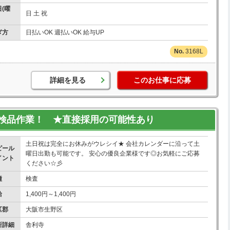
(曜
日 土 祝
ぎ方
日払いOK 週払いOK 給与UP
3168L
詳細を見る
このお仕事に応募
検品作業！ ★直接採用の可能性あり
土日祝は完全にお休みがウレシイ★ 会社カレンダーに沿って土
ピール
曜日出勤も可能です。 安心の優良企業様です◎お気軽にご応募
イント
ください☆彡
種
検査
給
1,400円～1,400円
区郡
大阪市生野区
所詳細
舎利寺