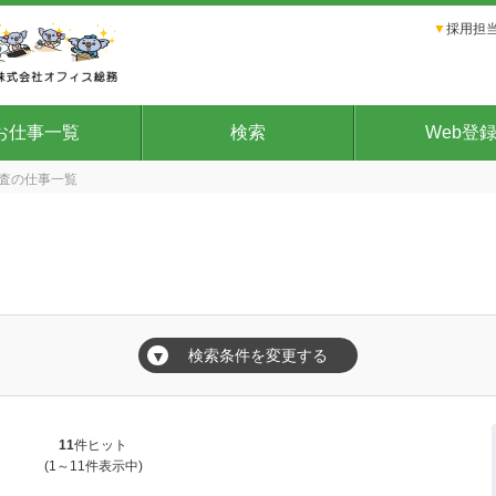
▼
採用担当
お仕事一覧
検索
Web登
査の仕事一覧
覧
検索条件を変更する
▼
11
件ヒット
(1～11件表示中)