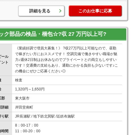
詳細を見る
このお仕事に応募
ク部品の検品・梱包☆?収 27 万円以上可?
《業績好調で増員大募集！》 ?収27万円以上可能なので、昼勤
で稼ぎたい方におススメです！ 空調完備で働きやすい職場が魅
ピール
力♪週休2日制はお休みなのでプライベートとの両立もしやすい
イント
です！交通費の支給もあり、通勤にかかる負担も少ないです♪こ
の機会にぜひご応募ください◎
種
検査
給
1,320円～1,650円
区郡
東大阪市
所詳細
岸田堂南町
寄り駅
JR長瀬駅 / 地下鉄北巽駅 /近鉄布施駅
8：00-17：00
務時間
11：00-20：00