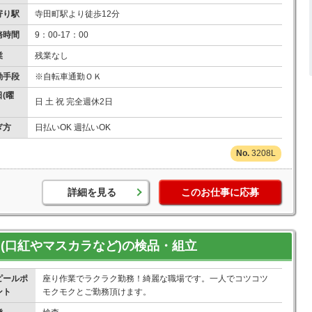
寄り駅
寺田町駅より徒歩12分
務時間
9：00-17：00
業
残業なし
勤手段
※自転車通勤ＯＫ
(曜
日 土 祝 完全週休2日
ぎ方
日払いOK 週払いOK
3208L
詳細を見る
このお仕事に応募
メ(口紅やマスカラなど)の検品・組立
ピールポ
座り作業でラクラク勤務！綺麗な職場です。一人でコツコツ
ント
モクモクとご勤務頂けます。