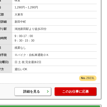
種
検査
給
1,290円～1,290円
区郡
大東市
所詳細
新田中町
寄り駅
鴻池新田駅より徒歩20分
9：00-17：00
務時間
9：30 - 15：30
業
残業なし
勤手段
※バイク・自転車通勤ＯＫ
(曜日)
日 土 祝 完全週休2日
ぎ方
週払いOK
2923L
詳細を見る
このお仕事に応募