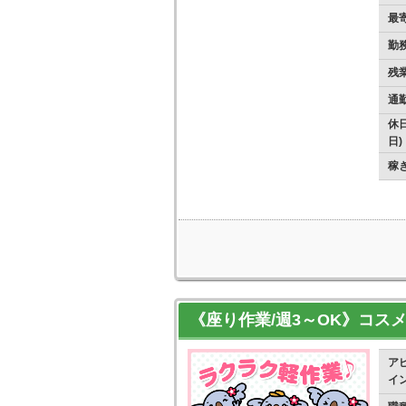
最
勤
残
通
休日
日)
稼
《座り作業/週3～OK》コス
ア
イ