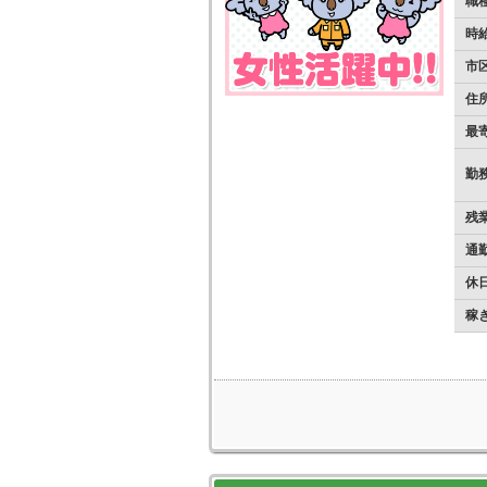
職
時
市
住
最
勤
残
通
休日
稼