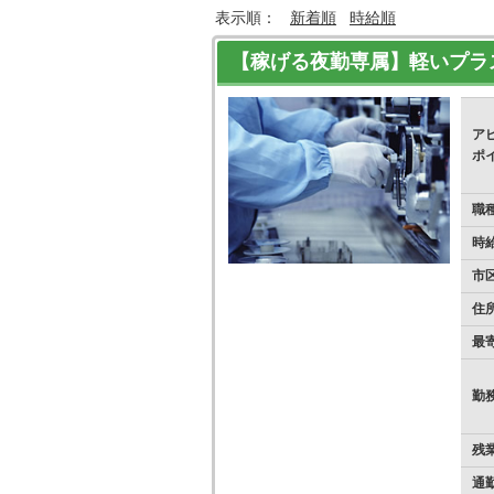
表示順：
新着順
時給順
【稼げる夜勤専属】軽いプラ
ア
ポ
職
時
市
住
最
勤
残
通