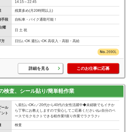
14:15～22:45
業
残業多め(月20時間以上)
勤手段
自転車・バイク通勤可能！
(曜
日 土 祝
ぎ方
日払いOK 週払いOK 高収入・高額・高給
2690L
詳細を見る
このお仕事に応募
の検査、シール貼り/簡単軽作業
＼前払いOK♪／20代から40代の女性活躍中◆未経験でもイチか
ピール
ら丁寧にお教えしますので安心してご応募くださいね♪自分のペ
イント
ースでモクモクトできる軽作業!!座り作業でラクラク♪
種
検査