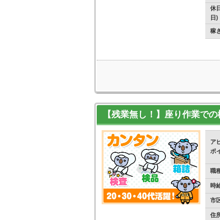
休日
日)
稼
【残業無し！】座り作業での
ア
ポ
職
時
市
住