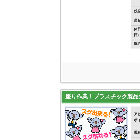
残
通
休日
日)
稼
座り作業！プラスチック製品
ア
ポ
職