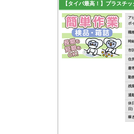
【タイパ最高！】プラスチッ
ア
ポ
職
時
市
住
最
勤
残
通
休日
日)
稼