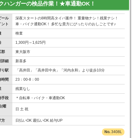
クハンガーの検品作業！★車通勤OK！
ピール
深夜スタートの8時間高タイパ案件！ 重量物ナシ！残業ナシ！
イント
車・バイク通勤OK！ 多忙な貴方にぴったりのおしごとです♪
種
検査
給
1,300円～1,625円
区郡
東大阪市
所詳細
新喜多
寄り駅
「高井田」「高井田中央」「河内永和」より徒歩10分
務時間
23：00-8：00
業
残業なし
勤手段
＊自転車・バイク・車通勤OK
(曜
日 土 祝
ぎ方
日払いOK 週払いOK 給与UP
3408L