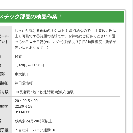
スチック部品の検品作業！
しっかり稼げる夜勤のオシゴト！ 高時給なので、月収30万円以
ピール
上も可能です◎綺麗な職場です。お気軽にご応募ください！ 選
イント
べる休日→土日祝(カレンダー) 残業あり(1日3時間程度・残業が
無い日もあります！)
種
検査
給
1,320円～1,650円
区郡
東大阪市
所詳細
岸田堂南町
寄り駅
JR長瀬駅 / 地下鉄北巽駅 /近鉄布施駅
20：00-5：00
務時間
22:30-6:15
0:00-8:00
業
残業多め(月20時間以上)
勤手段
＊自転車・バイク通勤OK