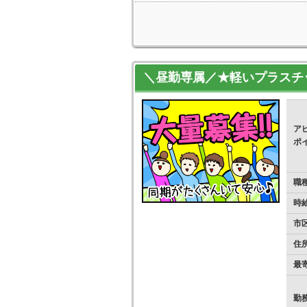
＼昼勤専属／★軽いプラスチッ
ア
ポ
職
時
市
住
最
勤