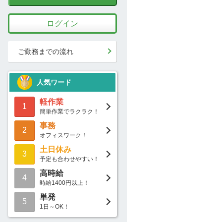
ログイン
ご勤務までの流れ
人気ワード
軽作業
1
簡単作業でラクラク！
事務
2
オフィスワーク！
土日休み
3
予定も合わせやすい！
高時給
4
時給1400円以上！
単発
5
1日～OK！