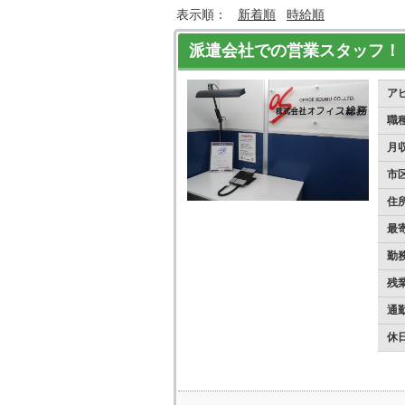
表示順：
新着順
時給順
派遣会社での営業スタッフ！
ア
職
月
市
住
最
勤
残
通
休日