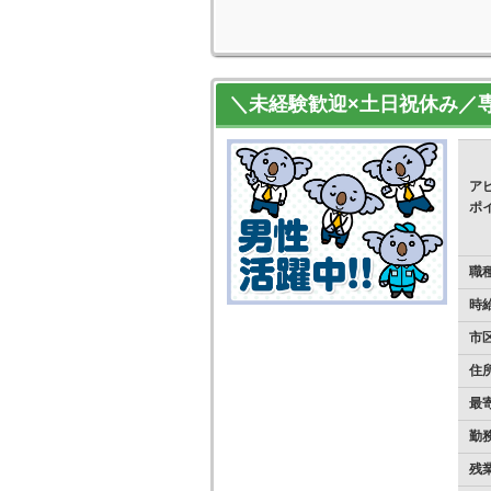
＼未経験歓迎×土日祝休み／
ア
ポ
職
時
市
住
最
勤
残