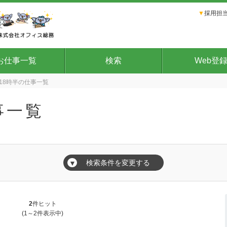
▼
採用担当
お仕事一覧
検索
Web登
18時半の仕事一覧
事一覧
検索条件を変更する
▼
2
件ヒット
(1～2件表示中)