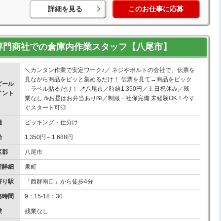
詳細を見る
このお仕事に応募
専門商社での倉庫内作業スタッフ【八尾市】
＼カンタン作業で安定ワーク♪／ ネジやボルトの会社で、伝票を
見ながら商品をピッと集めるだけ！ 伝票を見て→商品をピック
ピール
→ラベル貼るだけ！ 📍八尾市／時給1,350円／土日祝休み／残
イント
業なし ☕お昼はお弁当あり🍱／制服・社保完備 未経験OK！今す
ぐスタート可◎
種
ピッキング・仕分け
給
1,350円～1,688円
区郡
八尾市
所詳細
泉町
寄り駅
「西群南口」から徒歩4分
務時間
9：15-18：30
業
残業なし