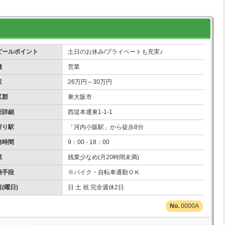
ピールポイント
土日のお休み/プライベートも充実♪
種
営業
収
26万円～30万円
区郡
東大阪市
所詳細
西堤本通東1-1-1
寄り駅
「河内小阪駅」から徒歩8分
務時間
9：00 - 18：00
業
残業少なめ(月20時間未満)
勤手段
※バイク・自転車通勤ＯＫ
(曜日)
日 土 祝 完全週休2日
0000A