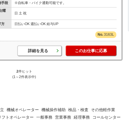
勤手段
※自転車・バイク通勤可能です。
(曜
日 土 祝
ぎ方
日払いOK 週払いOK 給与UP
3163L
詳細を見る
このお仕事に応募
2
件ヒット
(1～2件表示中)
立
機械オペレーター
機械操作補助
検品・検査
その他軽作業
リフトオペレーター
一般事務
営業事務
経理事務
コールセンター