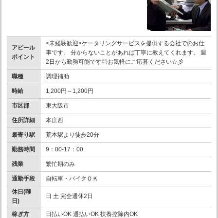
<未経験歓迎>ケータリングサービスを提供する会社でのお仕
アピール
事です。 分からないことがあれば丁寧に教えてくれます。 週
ポイント
2日から勤務可能です◎お気軽にご応募ください☆彡
職種
調理補助
時給
1,200円～1,200円
市区郡
東大阪市
住所詳細
本庄西
最寄り駅
荒本駅より徒歩20分
勤務時間
9：00-17：00
残業
繁忙期のみ
通勤手段
自転車・バイクＯＫ
休日(曜
日 土 完全週休2日
日)
稼ぎ方
日払いOK 週払いOK 扶養控除内OK