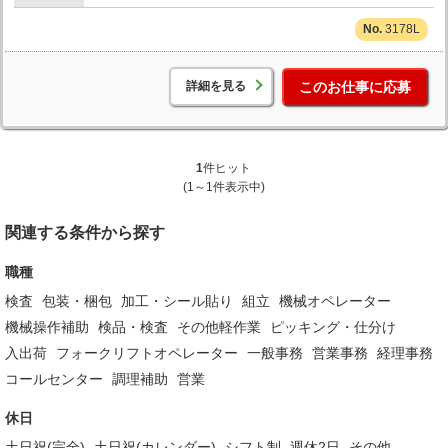
3178L
詳細を見る
このお仕事に応募
1
件ヒット
(1～1件表示中)
関連する条件から探す
職種
検査
包装・梱包
加工・シール貼り
組立
機械オペレーター
機械操作補助
検品・検査
その他軽作業
ピッキング・仕分け
入出荷
フォークリフトオペレーター
一般事務
営業事務
経理事務
コールセンター
調理補助
営業
休日
土日祝(完全)
土日祝(カレンダー)
シフト制
週休2日
その他