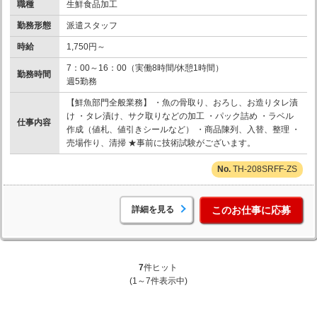
職種
生鮮食品加工
勤務形態
派遣スタッフ
時給
1,750円～
7：00～16：00（実働8時間/休憩1時間）
勤務時間
週5勤務
【鮮魚部門全般業務】 ・魚の骨取り、おろし、お造りタレ漬
け ・タレ漬け、サク取りなどの加工 ・パック詰め ・ラベル
仕事内容
作成（値札、値引きシールなど） ・商品陳列、入替、整理 ・
売場作り、清掃 ★事前に技術試験がございます。
TH-208SRFF-ZS
詳細を見る
このお仕事に応募
7
件ヒット
(1～7件表示中)