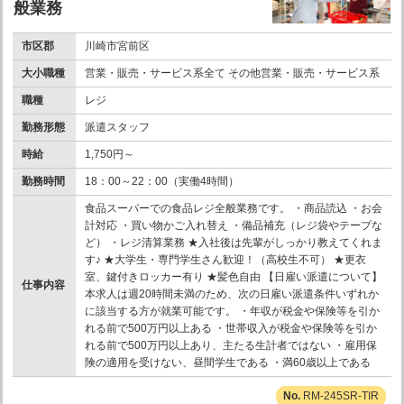
般業務
市区郡
川崎市宮前区
大小職種
営業・販売・サービス系全て その他営業・販売・サービス系
職種
レジ
勤務形態
派遣スタッフ
時給
1,750円～
勤務時間
18：00～22：00（実働4時間）
食品スーパーでの食品レジ全般業務です。 ・商品読込 ・お会
計対応 ・買い物かご入れ替え ・備品補充（レジ袋やテープな
ど） ・レジ清算業務 ★入社後は先輩がしっかり教えてくれま
す♪ ★大学生・専門学生さん歓迎！（高校生不可） ★更衣
室、鍵付きロッカー有り ★髪色自由 【日雇い派遣について】
仕事内容
本求人は週20時間未満のため、次の日雇い派遣条件いずれか
に該当する方が就業可能です。 ・年収が税金や保険等を引か
れる前で500万円以上ある ・世帯収入が税金や保険等を引か
れる前で500万円以上あり、主たる生計者ではない ・雇用保
険の適用を受けない、昼間学生である ・満60歳以上である
RM-245SR-TIR