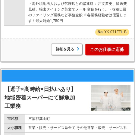
・海外現地法人および代理店との諸連絡： 注文変更、輸送費
見積、輸出タイミング英文でメール 交信を行う。 ‣ 各種伝票
のファイリング業務など事務全般 ※各業務経験者は優遇しま
す！最大時給1,750円
YK-071FFL-B
詳細を見る
このお仕事に応募
【逗子×高時給×日払いあり】
地域密着スーパーにて鮮魚加
工業務
市区郡
三浦郡葉山町
大小職種
営業・販売・サービス系全て その他営業・販売・サービス系