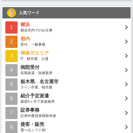
人気ワード
横浜
1
横浜市内でのお仕事
都内
2
受付、一般事務
神奈川エリア
3
IT、軽作業、介護
病院受付
4
長期派遣・医療業界
栃木県、名古屋市
5
ライン作業、軽作業
紹介予定派遣
6
最長6ヶ月で直接雇用
証券事務
7
証券外務員資格取得者
接客・販売
8
選べるシフト制