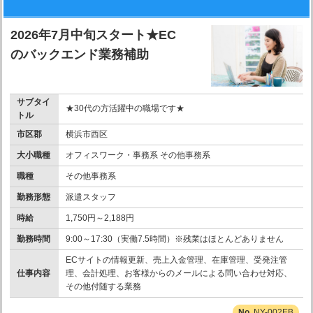
2026年7月中旬スタート★EC
のバックエンド業務補助
サブタイ
★30代の方活躍中の職場です★
トル
市区郡
横浜市西区
大小職種
オフィスワーク・事務系 その他事務系
職種
その他事務系
勤務形態
派遣スタッフ
時給
1,750円～2,188円
勤務時間
9:00～17:30（実働7.5時間）※残業はほとんどありません
ECサイトの情報更新、売上入金管理、在庫管理、受発注管
仕事内容
理、会計処理、お客様からのメールによる問い合わせ対応、
その他付随する業務
NY-002EB