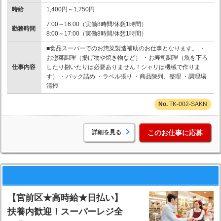
時給
1,400円～1,750円
7:00～16:00（実働8時間/休憩1時間）
勤務時間
8:00～17:00（実働8時間/休憩1時間）
■食品スーパーでのお惣菜製造補助のお仕事となります。 ・
お惣菜調理（揚げ物や焼き物など） ・お寿司調理（魚を下ろ
仕事内容
したり捌いたりは必要ありません！シャリは機械で作りま
す） ・パック詰め ・ラベル張り ・商品陳列、整理 ・調理場
清掃
TK-002-SAKN
詳細を見る
このお仕事に応募
【宮前区★高時給★日払い】
扶養内歓迎！スーパーレジ全