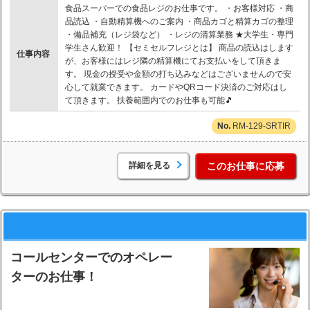
食品スーパーでの食品レジのお仕事です。 ・お客様対応 ・商
品読込 ・自動精算機へのご案内 ・商品カゴと精算カゴの整理
・備品補充（レジ袋など） ・レジの清算業務 ★大学生・専門
学生さん歓迎！ 【セミセルフレジとは】 商品の読込はします
仕事内容
が、お客様にはレジ隣の精算機にてお支払いをして頂きま
す。 現金の授受や金額の打ち込みなどはございませんので安
心して就業できます。 カードやQRコード決済のご対応はし
て頂きます。 扶養範囲内でのお仕事も可能🎵
RM-129-SRTIR
詳細を見る
このお仕事に応募
コールセンターでのオペレー
ターのお仕事！