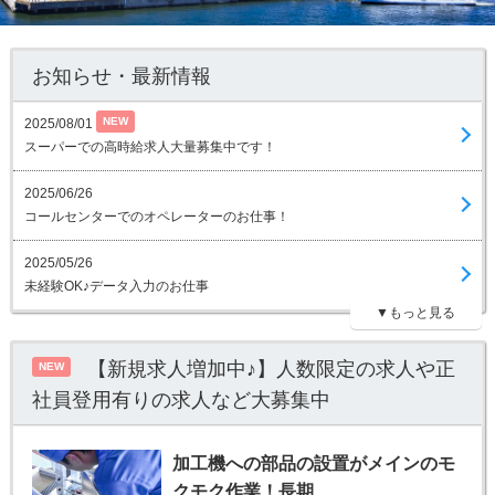
お知らせ・最新情報
NEW
2025/08/01
スーパーでの高時給求人大量募集中です！
2025/06/26
コールセンターでのオペレーターのお仕事！
2025/05/26
未経験OK♪データ入力のお仕事
▼もっと見る
【新規求人増加中♪】人数限定の求人や正
NEW
社員登用有りの求人など大募集中
加工機への部品の設置がメインのモ
クモク作業！長期…