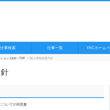
仕事検索
仕事一覧
YACホーム
ョンズjob～TOP
個人情報保護方針
方針
についての同意書