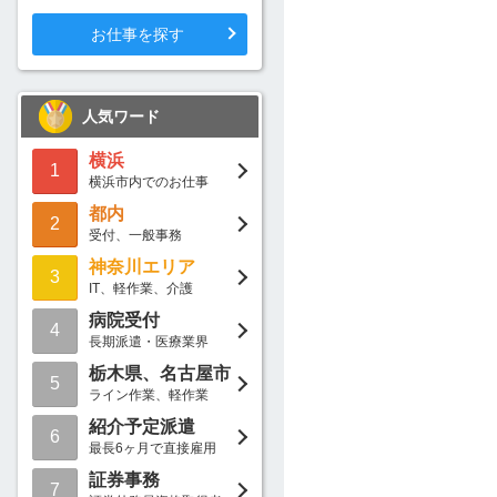
お仕事を探す
人気ワード
横浜
1
横浜市内でのお仕事
都内
2
受付、一般事務
神奈川エリア
3
IT、軽作業、介護
病院受付
4
長期派遣・医療業界
栃木県、名古屋市
5
ライン作業、軽作業
紹介予定派遣
6
最長6ヶ月で直接雇用
証券事務
7