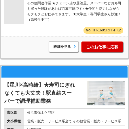
その他関連作業 ★チェーン店や居酒屋、スーパーなどお寿司
を握った経験があれば応募可能です♪ ★仲間と協力しながら
モクモクとお仕事できます。 ★大学生・専門学生さん歓迎！
（高校生不可）
TH-160SRFF-HK2
詳細を見る
このお仕事に応募
【星川×高時給】★寿司にぎれ
なくても大丈夫！駅直結スー
パーで調理補助業務
市区郡
横浜市保土ケ谷区
大小職種
営業・販売・サービス系全て その他営業・販売・サービス系