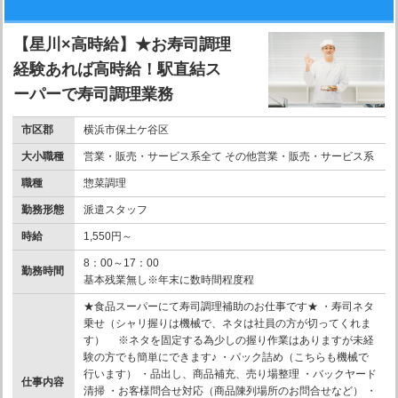
【星川×高時給】★お寿司調理
経験あれば高時給！駅直結ス
ーパーで寿司調理業務
市区郡
横浜市保土ケ谷区
大小職種
営業・販売・サービス系全て その他営業・販売・サービス系
職種
惣菜調理
勤務形態
派遣スタッフ
時給
1,550円～
8：00～17：00
勤務時間
基本残業無し※年末に数時間程度程
★食品スーパーにて寿司調理補助のお仕事です★ ・寿司ネタ
乗せ（シャリ握りは機械で、ネタは社員の方が切ってくれま
す） ※ネタを固定する為少しの握り作業はありますが未経
験の方でも簡単にできます♪ ・パック詰め（こちらも機械で
行います） ・品出し、商品補充、売り場整理 ・バックヤード
仕事内容
清掃 ・お客様問合せ対応（商品陳列場所のお問合せなど） ・