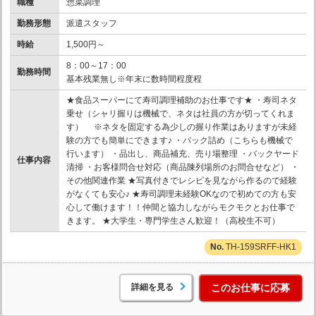
職種
惣菜調理
勤務形態
派遣スタッフ
時給
1,500円～
8：00～17：00
勤務時間
基本残業無し※年末に数時間程度程
★食品スーパーにて寿司調理補助のお仕事です★ ・寿司ネタ
乗せ（シャリ握りは機械で、ネタは社員の方が切ってくれま
す） ※ネタを固定する為少しの握り作業はありますが未経
験の方でも簡単にできます♪ ・パック詰め（こちらも機械で
行います） ・品出し、商品補充、売り場整理 ・バックヤード
仕事内容
清掃 ・お客様問合せ対応（商品陳列場所のお問合せなど） ・
その他関連作業 ★写真付きでレシピを見ながら作るので経験
がなくても安心♪ ★寿司調理未経験OKなので初めての方も安
心して働けます！！仲間と協力しながらモクモクとお仕事で
きます。 ★大学生・専門学生さん歓迎！（高校生不可）
TH-159SRFF-HK1
詳細を見る
このお仕事に応募