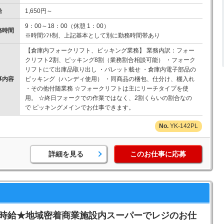
給
1,650円～
9：00～18：00（休憩 1：00）
務時間
※時間ｼﾌﾄ制、上記基本として別に勤務時間帯あり
【倉庫内フォークリフト、ピッキング業務】 業務内訳：フォー
クリフト2割、ピッキング8割（業務割合相談可能） ・フォーク
リフトにて出庫品取り出し ・パレット載せ ・倉庫内電子部品の
事内容
ピッキング（ハンディ使用） ・同商品の梱包、仕分け、棚入れ
・その他付随業務 ☆フォークリフトは主にリーチタイプを使
用。 ☆終日フォークでの作業ではなく、2割くらいの割合なの
で ピッキングメインでお仕事できます。
YK-142PL
詳細を見る
このお仕事に応募
高時給★地域密着商業施設内スーパーでレジのお仕