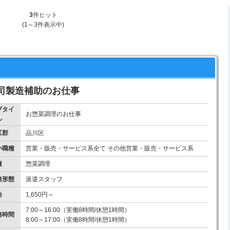
3
件ヒット
(1～3件表示中)
司製造補助のお仕事
ブタイ
お惣菜調理のお仕事
ル
区郡
品川区
小職種
営業・販売・サービス系全て その他営業・販売・サービス系
種
惣菜調理
務形態
派遣スタッフ
給
1,650円～
7:00～16:00（実働8時間/休憩1時間）
務時間
8:00～17:00（実働8時間/休憩1時間）