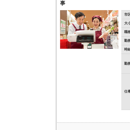
事
市
大
職
勤
時
勤
仕