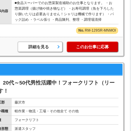
■食品スーパーでのお惣菜製造補助のお仕事となります。 ・お
惣菜調理（揚げ物や焼き物など） ・お寿司調理（魚を下ろした
事内容
り捌いたりは必要ありません！シャリは機械で作ります） ・パ
ック詰め ・ラベル張り ・商品陳列、整理 ・調理場清掃
RM-129SR-MNMOI
詳細を見る
このお仕事に応募
 20代～50代男性活躍中！フォークリフト（リー
す！
区郡
藤沢市
小職種
軽作業・物流・工場・その他全て その他
種
フォークリフト
務形態
派遣スタッフ