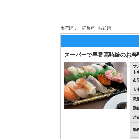
表示順：
新着順
時給順
スーパーで早番高時給のお寿
サ
ト
市
大
職
勤
時
勤