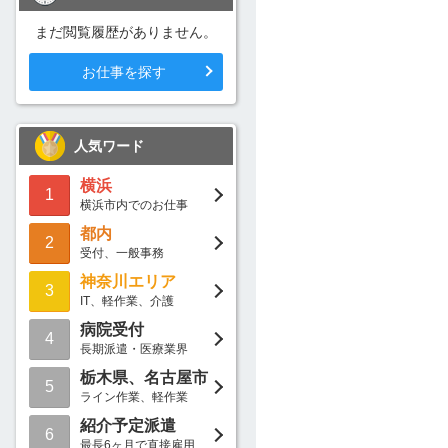
まだ閲覧履歴がありません。
お仕事を探す
人気ワード
横浜
1
横浜市内でのお仕事
都内
2
受付、一般事務
神奈川エリア
3
IT、軽作業、介護
病院受付
4
長期派遣・医療業界
栃木県、名古屋市
5
ライン作業、軽作業
紹介予定派遣
6
最長6ヶ月で直接雇用