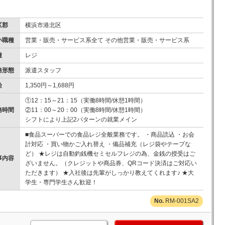
区郡
横浜市港北区
小職種
営業・販売・サービス系全て その他営業・販売・サービス系
種
レジ
務形態
派遣スタッフ
給
1,350円～1,688円
①12：15～21：15（実働8時間/休憩1時間）
務時間
②11：00～20：00（実働8時間/休憩1時間）
シフトにより上記2パターンの就業メイン
■食品スーパーでの食品レジ全般業務です。 ・商品読込 ・お会
計対応 ・買い物かご入れ替え ・備品補充（レジ袋やテープな
ど） ★レジは自動釣銭機セミセルフレジの為、金銭の授受はご
事内容
ざいません。（クレジットや商品券、QRコード決済はご対応い
ただきます） ★入社後は先輩がしっかり教えてくれます♪ ★大
学生・専門学生さん歓迎！
RM-001SA2