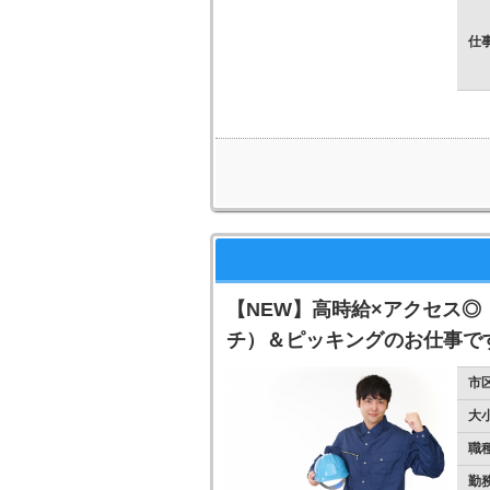
仕
【NEW】高時給×アクセス◎
チ）＆ピッキングのお仕事で
市
大
職
勤