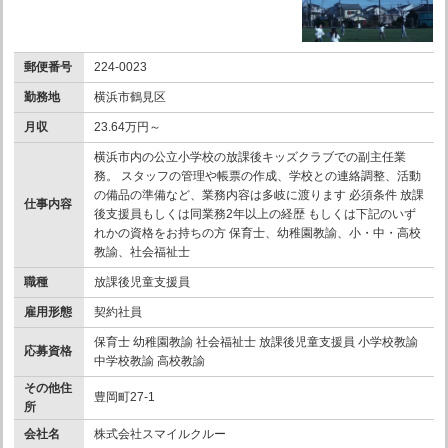
郵便番号
224-0023
勤務地
横浜市鶴見区
月収
23.64万円～
横浜市内の公立小学校の放課後キッズクラブでの副主任業
務。 スタッフの管理や帳票の作成、学校との連絡調整、活動
の備品の準備など、業務内容は多岐に渡ります 必須条件 放課
仕事内容
後支援員もしくは同業務2年以上の経歴 もしくは下記のいず
れかの資格をお持ちの方 保育士、幼稚園教諭、小・中・高校
教諭、社会福祉士
職種
放課後児童支援員
雇用形態
契約社員
保育士 幼稚園教諭 社会福祉士 放課後児童支援員 小学校教諭
応募資格
中学校教諭 高校教諭
その他住
豊岡町27-1
所
会社名
株式会社スマイルクルー