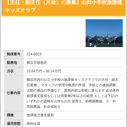
【主任・副主任（月給）の募集】山田小学校放課後
キッズクラブ
郵便番号
224-0023
勤務地
横浜市都筑区
月収
23.64万円～30.14万円
横浜市内の公立小学校の放課後キッズクラブでの主任・副主
任業務。 スタッフの管理や帳票の作成、学校との連絡調整、
活動の備品の準備など、業務内容は多岐に渡ります 必須条件
仕事内容
放課後支援員もしくは同業務2年以上の経歴 もしくは下記の
いずれかの資格をお持ちの方 保育士、幼稚園教諭、小・中・
高校教諭、社会福祉士
職種
放課後児童支援員
雇用形態
契約社員