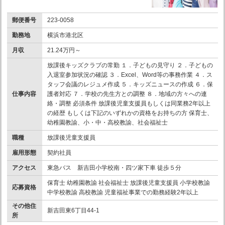
郵便番号
223-0058
勤務地
横浜市港北区
月収
21.24万円～
放課後キッズクラブの常勤 １．子どもの見守り ２．子どもの
入退室参加状況の確認 ３．Excel、Word等の事務作業 ４．ス
タッフ会議のレジュメ作成 ５．キッズニュースの作成 ６．保
仕事内容
護者対応 ７．学校の先生方との調整 ８．地域の方々への連
絡・調整 必須条件 放課後児童支援員もしくは同業務2年以上
の経歴 もしくは下記のいずれかの資格をお持ちの方 保育士、
幼稚園教諭、小・中・高校教諭、社会福祉士
職種
放課後児童支援員
雇用形態
契約社員
アクセス
東急バス 新吉田小学校南・四ツ家下車 徒歩５分
保育士 幼稚園教諭 社会福祉士 放課後児童支援員 小学校教諭
応募資格
中学校教諭 高校教諭 児童福祉事業での勤務経験2年以上
その他住
新吉田東6丁目44-1
所