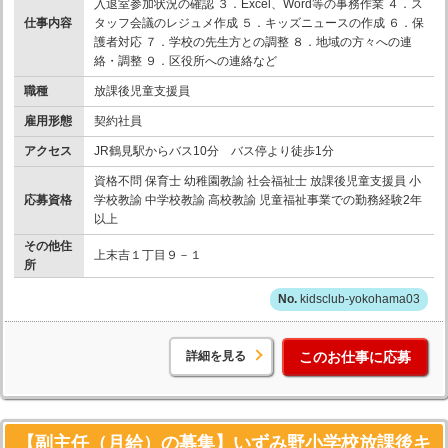
入退室参加状況の確認 ３．Excel、Word等の事務作業 ４．ス
仕事内容
タッフ会議のレジュメ作成 ５．キッズニュースの作成 ６．保
護者対応 ７．学校の先生方との調整 ８．地域の方々への連
絡・調整 ９．区役所への連絡など
職種
放課後児童支援員
雇用形態
契約社員
アクセス
JR鶴見駅からバス10分 バス停より徒歩1分
資格不問 保育士 幼稚園教諭 社会福祉士 放課後児童支援員 小
応募資格
学校教諭 中学校教諭 高校教諭 児童福祉事業での勤務経験2年
以上
その他住
上末吉１丁目９－１
所
kidsclub-yokohama03
詳細を見る
このお仕事に応募
【副主任（月給）の募集】いずみ野小学校放課後キ