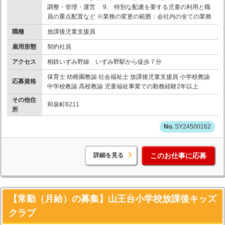
調整・管理・運営 9. 特別な配慮を要する児童の利用と職
員の重点配置など ※業務の変更の範囲：会社内の全ての業務
職種
放課後児童支援員
雇用形態
契約社員
アクセス
相鉄いずみ野線 いずみ野駅から徒歩７分
保育士 幼稚園教諭 社会福祉士 放課後児童支援員 小学校教諭
応募資格
中学校教諭 高校教諭 児童福祉事業での勤務経験2年以上
その他住
和泉町6211
所
SY24500162
詳細を見る
このお仕事に応募
【常勤（月給）の募集】山王台小学校放課後キッズ
クラブ