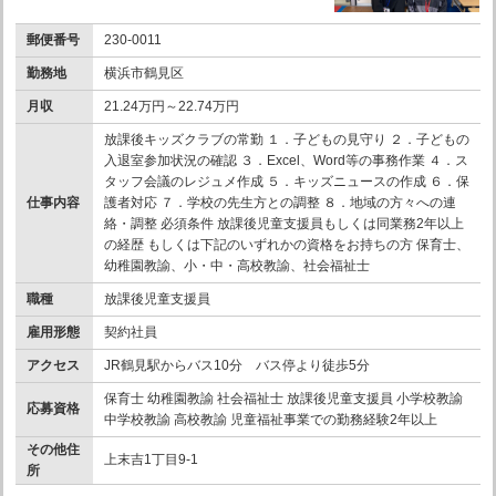
郵便番号
230-0011
勤務地
横浜市鶴見区
月収
21.24万円～22.74万円
放課後キッズクラブの常勤 １．子どもの見守り ２．子どもの
入退室参加状況の確認 ３．Excel、Word等の事務作業 ４．ス
タッフ会議のレジュメ作成 ５．キッズニュースの作成 ６．保
仕事内容
護者対応 ７．学校の先生方との調整 ８．地域の方々への連
絡・調整 必須条件 放課後児童支援員もしくは同業務2年以上
の経歴 もしくは下記のいずれかの資格をお持ちの方 保育士、
幼稚園教諭、小・中・高校教諭、社会福祉士
職種
放課後児童支援員
雇用形態
契約社員
アクセス
JR鶴見駅からバス10分 バス停より徒歩5分
保育士 幼稚園教諭 社会福祉士 放課後児童支援員 小学校教諭
応募資格
中学校教諭 高校教諭 児童福祉事業での勤務経験2年以上
その他住
上末吉1丁目9-1
所