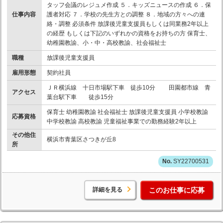
タッフ会議のレジュメ作成 ５．キッズニュースの作成 ６．保
仕事内容
護者対応 ７．学校の先生方との調整 ８．地域の方々への連
絡・調整 必須条件 放課後児童支援員もしくは同業務2年以上
の経歴 もしくは下記のいずれかの資格をお持ちの方 保育士、
幼稚園教諭、小・中・高校教諭、社会福祉士
職種
放課後児童支援員
雇用形態
契約社員
ＪＲ横浜線 十日市場駅下車 徒歩10分 田園都市線 青
アクセス
葉台駅下車 徒歩15分
保育士 幼稚園教諭 社会福祉士 放課後児童支援員 小学校教諭
応募資格
中学校教諭 高校教諭 児童福祉事業での勤務経験2年以上
その他住
横浜市青葉区さつきが丘8
所
SY22700531
詳細を見る
このお仕事に応募