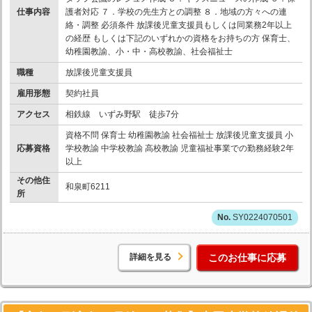
仕事内容
護者対応 ７．学校の先生方との調整 ８．地域の方々への連
絡・調整 必須条件 放課後児童支援員もしくは同業務2年以上
の経歴 もしくは下記のいずれかの資格をお持ちの方 保育士、
幼稚園教諭、小・中・高校教諭、社会福祉士
職種
放課後児童支援員
雇用形態
契約社員
アクセス
相鉄線 いずみ野駅 徒歩7分
資格不問 保育士 幼稚園教諭 社会福祉士 放課後児童支援員 小
応募資格
学校教諭 中学校教諭 高校教諭 児童福祉事業での勤務経験2年
以上
その他住
和泉町6211
所
SY0224070501
詳細を見る
このお仕事に応募