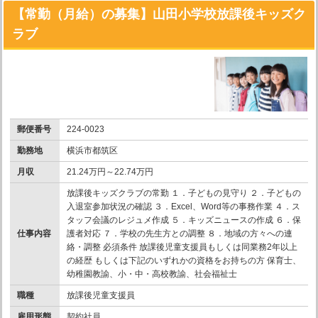
【常勤（月給）の募集】山田小学校放課後キッズク
ラブ
郵便番号
224-0023
勤務地
横浜市都筑区
月収
21.24万円～22.74万円
放課後キッズクラブの常勤 １．子どもの見守り ２．子どもの
入退室参加状況の確認 ３．Excel、Word等の事務作業 ４．ス
タッフ会議のレジュメ作成 ５．キッズニュースの作成 ６．保
仕事内容
護者対応 ７．学校の先生方との調整 ８．地域の方々への連
絡・調整 必須条件 放課後児童支援員もしくは同業務2年以上
の経歴 もしくは下記のいずれかの資格をお持ちの方 保育士、
幼稚園教諭、小・中・高校教諭、社会福祉士
職種
放課後児童支援員
雇用形態
契約社員