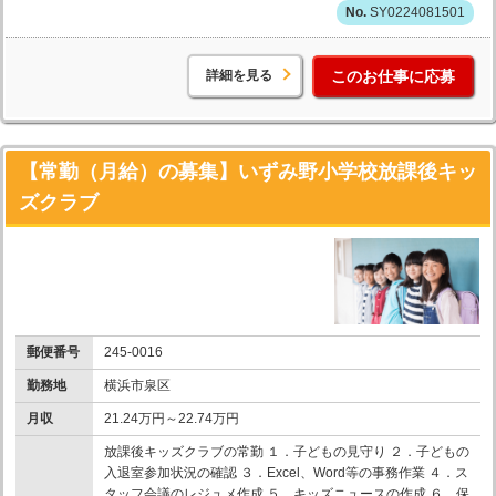
SY0224081501
詳細を見る
このお仕事に応募
【常勤（月給）の募集】いずみ野小学校放課後キッ
ズクラブ
郵便番号
245-0016
勤務地
横浜市泉区
月収
21.24万円～22.74万円
放課後キッズクラブの常勤 １．子どもの見守り ２．子どもの
入退室参加状況の確認 ３．Excel、Word等の事務作業 ４．ス
タッフ会議のレジュメ作成 ５．キッズニュースの作成 ６．保