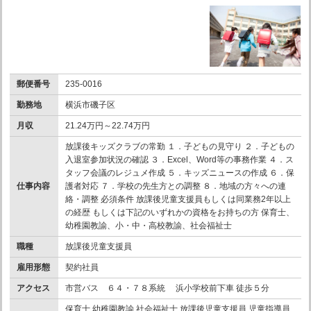
郵便番号
235-0016
勤務地
横浜市磯子区
月収
21.24万円～22.74万円
放課後キッズクラブの常勤 １．子どもの見守り ２．子どもの
入退室参加状況の確認 ３．Excel、Word等の事務作業 ４．ス
タッフ会議のレジュメ作成 ５．キッズニュースの作成 ６．保
仕事内容
護者対応 ７．学校の先生方との調整 ８．地域の方々への連
絡・調整 必須条件 放課後児童支援員もしくは同業務2年以上
の経歴 もしくは下記のいずれかの資格をお持ちの方 保育士、
幼稚園教諭、小・中・高校教諭、社会福祉士
職種
放課後児童支援員
雇用形態
契約社員
アクセス
市営バス ６４・７８系統 浜小学校前下車 徒歩５分
保育士 幼稚園教諭 社会福祉士 放課後児童支援員 児童指導員