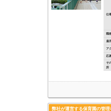
仕
職
雇
ア
応
そ
所
弊社が運営する保育園の管理