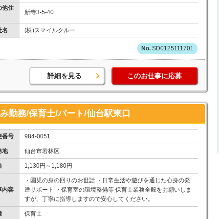
の他住
新寺3-5-40
社名
(株)スマイルクルー
SD0125111701
詳細を見る
このお仕事に応募
み勤務/保育士/パート/仙台駅東口
便番号
984-0051
務地
仙台市若林区
給
1,130円～1,180円
・園児の身の回りのお世話 ・日常生活や遊びを通じた心身の発
事内容
達サポート ・保育室の環境整備等 保育士業務全般をお願いしま
すが、丁寧に指導しますので安心してください。
種
保育士