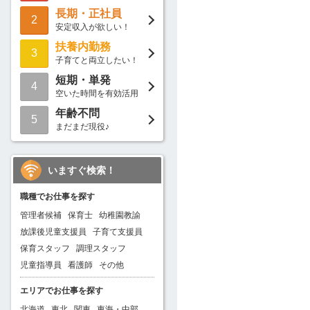
長期・正社員
2
安定収入が欲しい！
扶養内勤務
3
子育てと両立したい！
短期・単発
4
空いた時間を有効活用
年齢不問
5
まだまだ現役♪
いますぐ検索！
職種でお仕事を探す
管理者候補
保育士
幼稚園教諭
放課後児童支援員
子育て支援員
保育スタッフ
調理スタッフ
児童指導員
看護師
その他
エリアでお仕事を探す
北海道
東北
関東
東海・中部