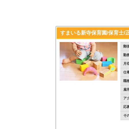
すまいる新寺保育園/保育士/
郵
勤
月
仕
職
雇
ア
応
そ