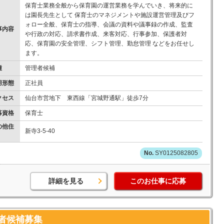
保育士業務全般から保育園の運営業務を学んでいき、将来的に
は園長先生として 保育士のマネジメントや施設運営管理及びフ
ォロー全般、保育士の指導、会議の資料や議事録の作成、監査
事内容
や行政の対応、請求書作成、来客対応、行事参加、保護者対
応、保育園の安全管理、シフト管理、勤怠管理 などをお任せし
ます。
種
管理者候補
用形態
正社員
クセス
仙台市営地下 東西線「宮城野通駅」徒歩7分
募資格
保育士
の他住
新寺3-5-40
SY0125082805
詳細を見る
このお仕事に応募
者候補募集