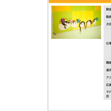
郵
勤
月
仕
職
雇
ア
応
そ
所