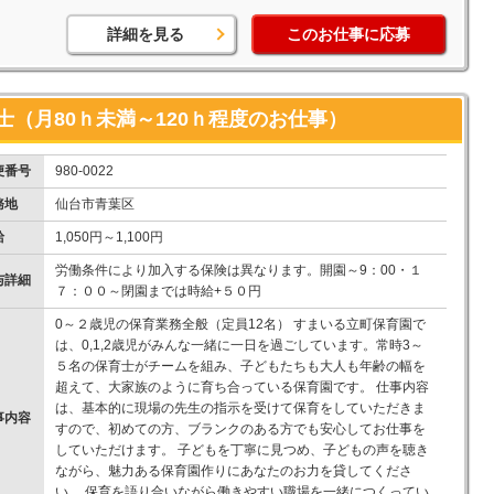
詳細を見る
このお仕事に応募
（月80ｈ未満～120ｈ程度のお仕事）
便番号
980-0022
務地
仙台市青葉区
給
1,050円～1,100円
労働条件により加入する保険は異なります。開園～9：00・１
与詳細
７：００～閉園までは時給+５０円
0～２歳児の保育業務全般（定員12名） すまいる立町保育園で
は、0,1,2歳児がみんな一緒に一日を過ごしています。常時3～
５名の保育士がチームを組み、子どもたちも大人も年齢の幅を
超えて、大家族のように育ち合っている保育園です。 仕事内容
は、基本的に現場の先生の指示を受けて保育をしていただきま
事内容
すので、初めての方、ブランクのある方でも安心してお仕事を
していただけます。 子どもを丁寧に見つめ、子どもの声を聴き
ながら、魅力ある保育園作りにあなたのお力を貸してくださ
い。 保育を語り合いながら働きやすい職場を一緒につくってい