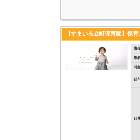
【すまいる立町保育園】保育士
郵
勤
時
給
仕