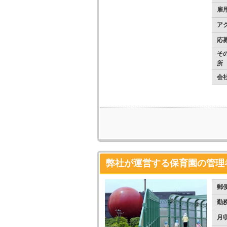
雇
ア
応
そ
所
会
弊社が運営する保育園の管理
郵
勤
月