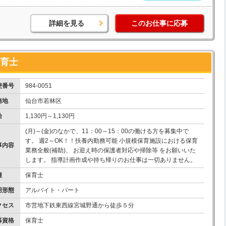
詳細を見る
このお仕事に応募
保育士
便番号
984-0051
務地
仙台市若林区
給
1,130円～1,130円
(月)～(金)のなかで、11：00～15：00の働ける方を募集中で
す。 週2～OK！！扶養内勤務可能 小規模保育施設における保育
事内容
業務全般(補助)、 お迎え時の保護者対応や掃除等 をお願いいた
します。 指導計画作成や持ち帰りのお仕事は一切ありません。
種
保育士
用形態
アルバイト・パート
クセス
市営地下鉄東西線宮城野通から徒歩５分
募資格
保育士