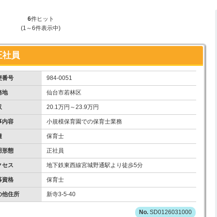
6
件ヒット
(1～6件表示中)
正社員
便番号
984-0051
務地
仙台市若林区
収
20.1万円～23.9万円
事内容
小規模保育園での保育士業務
種
保育士
用形態
正社員
クセス
地下鉄東西線宮城野通駅より徒歩5分
募資格
保育士
の他住所
新寺3-5-40
SD0126031000