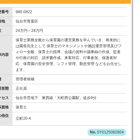
便番号
980-0822
務地
仙台市青葉区
収
24万円～28万円
保育士業務全般から保育園の運営業務を学んでいき、将来的に
は園長先生として 保育士のマネジメントや施設運営管理及びフ
ォロー全般、保育士の指導、会議の資料や議事録の作成、監査
事内容
や行政の対応、請求書作成、来客対応、行事参加、保護者対
応、保育園の安全管理、シフト管理、勤怠管理 などをお任せし
ます。
種
管理者候補
用形態
正社員
クセス
仙台市営地下 東西線「大町西公園駅」徒歩9分
募資格
保育士
の他住
立町20-4
SY0125082804