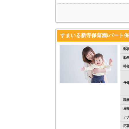
すまいる新寺保育園/パート
郵
勤
時
仕
職
雇
ア
応