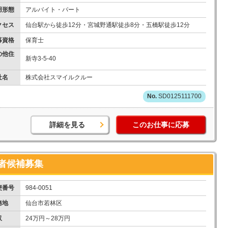
用形態
アルバイト・パート
クセス
仙台駅から徒歩12分・宮城野通駅徒歩8分・五橋駅徒歩12分
募資格
保育士
の他住
新寺3-5-40
社名
株式会社スマイルクルー
SD0125111700
詳細を見る
このお仕事に応募
者候補募集
便番号
984-0051
務地
仙台市若林区
収
24万円～28万円