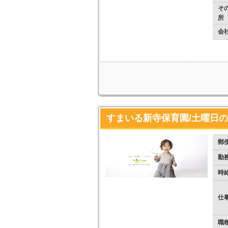
そ
所
会
すまいる新寺保育園/土曜日の
郵
勤
時
仕
職