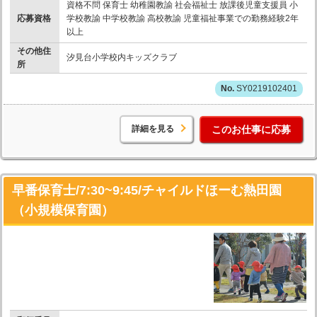
資格不問 保育士 幼稚園教諭 社会福祉士 放課後児童支援員 小
応募資格
学校教諭 中学校教諭 高校教諭 児童福祉事業での勤務経験2年
以上
その他住
汐見台小学校内キッズクラブ
所
SY0219102401
詳細を見る
このお仕事に応募
早番保育士/7:30~9:45/チャイルドほーむ熱田園
（小規模保育園）