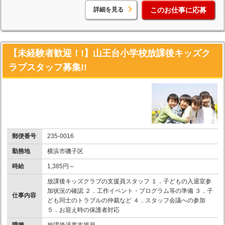
詳細を見る
このお仕事に応募
【未経験者歓迎！!】山王台小学校放課後キッズク
ラブスタッフ募集!!
郵便番号
235-0016
勤務地
横浜市磯子区
時給
1,385円～
放課後キッズクラブの支援員スタッフ １．子どもの入退室参
加状況の確認 ２．工作イベント・プログラム等の準備 ３．子
仕事内容
ども同士のトラブルの仲裁など ４．スタッフ会議への参加
５．お迎え時の保護者対応
職種
放課後児童支援員