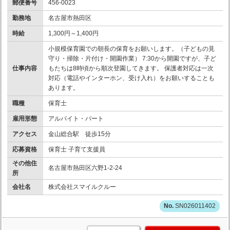
郵便番号
456-0023
勤務地
名古屋市熱田区
時給
1,300円～1,400円
小規模保育園での朝長の保育をお願いします。（子どもの見
守り・掃除・片付け・開園作業） 7:30から開園ですが、子ど
仕事内容
もたちは8時頃から順次登園してきます。 保護者対応は一次
対応（電話やインターホン、受け入れ）をお願いすることも
あります。
職種
保育士
雇用形態
アルバイト・パート
アクセス
金山総合駅 徒歩15分
応募資格
保育士 子育て支援員
その他住
名古屋市熱田区六野1-2-24
所
会社名
株式会社スマイルクルー
SN026011402