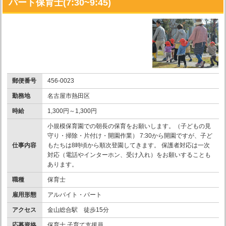
パート保育士(7:30~9:45)
郵便番号
456-0023
勤務地
名古屋市熱田区
時給
1,300円～1,300円
小規模保育園での朝長の保育をお願いします。（子どもの見
守り・掃除・片付け・開園作業） 7:30から開園ですが、子ど
仕事内容
もたちは8時頃から順次登園してきます。 保護者対応は一次
対応（電話やインターホン、受け入れ）をお願いすることも
あります。
職種
保育士
雇用形態
アルバイト・パート
アクセス
金山総合駅 徒歩15分
応募資格
保育士 子育て支援員