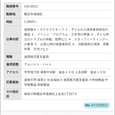
郵便番号
233-0012
勤務地
横浜市港南区
時給
1,385円～
放課後キッズクラブスタッフ １．子どもの入退室参加状況の
確認 ２．イベント・プログラム・工作等の準備 ３．子ども同
仕事内容
士のトラブルの仲裁、指導など ４．スタッフミーティングへ
の参加 ５．お迎え時の保護者対応 ６．活動場所の清掃、消毒
作業、片付けなど
職種
放課後児童支援員
雇用形態
アルバイト・パート
アクセス
市営地下鉄 港南中央駅 徒歩１２分 上永谷駅 徒歩１２分
資格不問 保育士 社会福祉士 放課後児童支援員 小学校教諭 中
応募資格
学校教諭 高校教諭
その他住
神奈川県横浜市港南区上永谷1丁目7-5
所
SY2330012