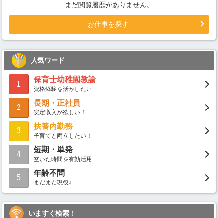
まだ閲覧履歴がありません。
お仕事を探す
人気ワード
保育士幼稚園教諭
1
資格経験を活かしたい
長期・正社員
2
安定収入が欲しい！
扶養内勤務
3
子育てと両立したい！
短期・単発
4
空いた時間を有効活用
年齢不問
5
まだまだ現役♪
いますぐ検索！