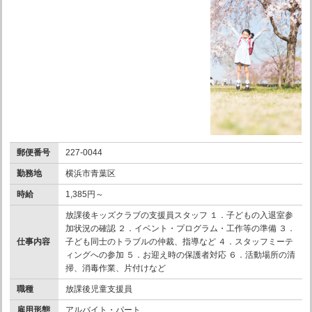
郵便番号
227-0044
勤務地
横浜市青葉区
時給
1,385円～
放課後キッズクラブの支援員スタッフ １．子どもの入退室参
加状況の確認 ２．イベント・プログラム・工作等の準備 ３．
仕事内容
子ども同士のトラブルの仲裁、指導など ４．スタッフミーテ
ィングへの参加 ５．お迎え時の保護者対応 ６．活動場所の清
掃、消毒作業、片付けなど
職種
放課後児童支援員
雇用形態
アルバイト・パート