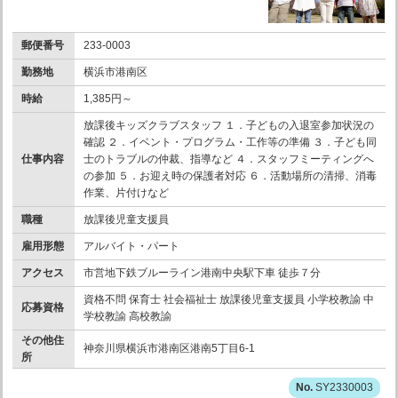
郵便番号
233-0003
勤務地
横浜市港南区
時給
1,385円～
放課後キッズクラブスタッフ １．子どもの入退室参加状況の
確認 ２．イベント・プログラム・工作等の準備 ３．子ども同
仕事内容
士のトラブルの仲裁、指導など ４．スタッフミーティングへ
の参加 ５．お迎え時の保護者対応 ６．活動場所の清掃、消毒
作業、片付けなど
職種
放課後児童支援員
雇用形態
アルバイト・パート
アクセス
市営地下鉄ブルーライン港南中央駅下車 徒歩７分
資格不問 保育士 社会福祉士 放課後児童支援員 小学校教諭 中
応募資格
学校教諭 高校教諭
その他住
神奈川県横浜市港南区港南5丁目6-1
所
SY2330003