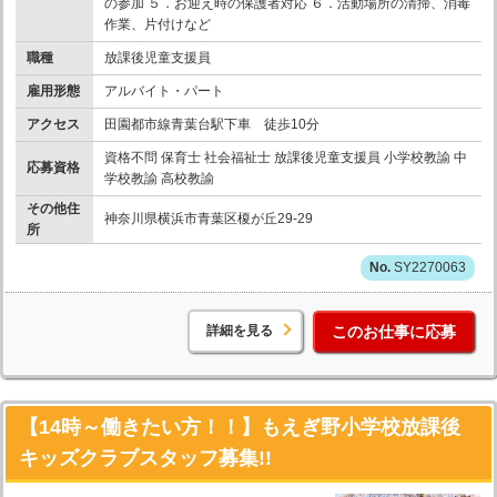
の参加 ５．お迎え時の保護者対応 ６．活動場所の清掃、消毒
作業、片付けなど
職種
放課後児童支援員
雇用形態
アルバイト・パート
アクセス
田園都市線青葉台駅下車 徒歩10分
資格不問 保育士 社会福祉士 放課後児童支援員 小学校教諭 中
応募資格
学校教諭 高校教諭
その他住
神奈川県横浜市青葉区榎が丘29-29
所
SY2270063
詳細を見る
このお仕事に応募
【14時～働きたい方！！】もえぎ野小学校放課後
キッズクラブスタッフ募集!!