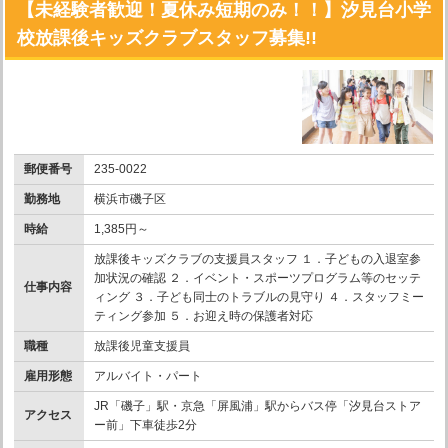
【未経験者歓迎！夏休み短期のみ！！】汐見台小学
校放課後キッズクラブスタッフ募集!!
郵便番号
235-0022
勤務地
横浜市磯子区
時給
1,385円～
放課後キッズクラブの支援員スタッフ １．子どもの入退室参
加状況の確認 ２．イベント・スポーツプログラム等のセッテ
仕事内容
ィング ３．子ども同士のトラブルの見守り ４．スタッフミー
ティング参加 ５．お迎え時の保護者対応
職種
放課後児童支援員
雇用形態
アルバイト・パート
JR「磯子」駅・京急「屏風浦」駅からバス停「汐見台ストア
アクセス
ー前」下車徒歩2分