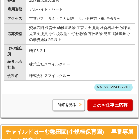
雇用形態
アルバイト・パート
アクセス
市営バス ６４・７８系統 浜小学校前下車 徒歩５分
資格不問 保育士 幼稚園教諭 子育て支援員 社会福祉士 放課後
応募資格
児童支援員 小学校教諭 中学校教諭 高校教諭 児童福祉事業で
の勤務経験2年以上
その他住
磯子5-2-1
所
紹介元会
株式会社スマイルクルー
社名
会社名
株式会社スマイルクルー
SY0224122701
詳細を見る
このお仕事に応募
チャイルドほーむ熱田園(小規模保育園) 早番専属