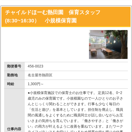
チャイルドほーむ熱田園 保育スタッフ
(8:30~16:30） 小規模保育園
郵便番号
456-0023
勤務地
名古屋市熱田区
時給
1,300円～
●小規模保育施設での保育士のお仕事です。 定員12名、0~2
歳児のみの保育園です。小規模園なので一人ひとりのお子さ
んとじっくり関わることができます。行事も少なく毎日の
「生活と遊び」を基本としています。担任制を廃止し、職員
間の風通しをよくするために職員同士が話し合いながらお互
いさまの気持ちを育んでいます。「働きやすさ」と「働きが
い」の両方が叶えるように改善を重ねています。またワーク
仕事内容