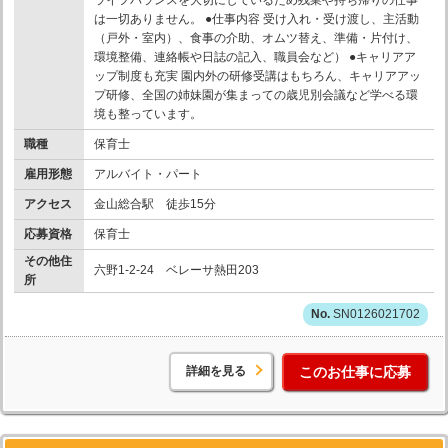
ライフバランスを大切にしているため残業や持ち帰りの仕事
は一切ありません。 ●仕事内容 受け入れ・受け渡し、主活動
（戸外・室内）、食事の介助、オムツ替え、準備・片付け、
環境整備、連絡帳や日誌の記入、職員会など） ●キャリアア
ップ制度も充実 園内外の研修受講はもちろん、キャリアアッ
プ研修、全国の姉妹園が集まっての歳児別会議など学べる環
境も整っています。
職種
保育士
雇用形態
アルバイト・パート
アクセス
金山総合駅 徒歩15分
応募資格
保育士
その他住
六野1-2-24 ベレーサ熱田203
所
SN0126021702
詳細を見る
このお仕事に応募