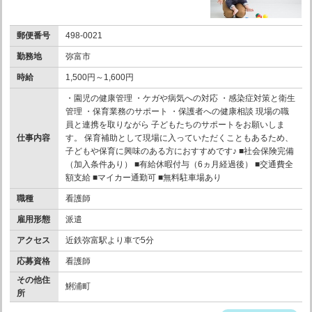
郵便番号
498-0021
勤務地
弥富市
時給
1,500円～1,600円
・園児の健康管理 ・ケガや病気への対応 ・感染症対策と衛生
管理 ・保育業務のサポート ・保護者への健康相談 現場の職
員と連携を取りながら 子どもたちのサポートをお願いしま
仕事内容
す。 保育補助として現場に入っていただくこともあるため、
子どもや保育に興味のある方におすすめです♪ ■社会保険完備
（加入条件あり） ■有給休暇付与（6ヵ月経過後） ■交通費全
額支給 ■マイカー通勤可 ■無料駐車場あり
職種
看護師
雇用形態
派遣
アクセス
近鉄弥富駅より車で5分
応募資格
看護師
その他住
鯏浦町
所