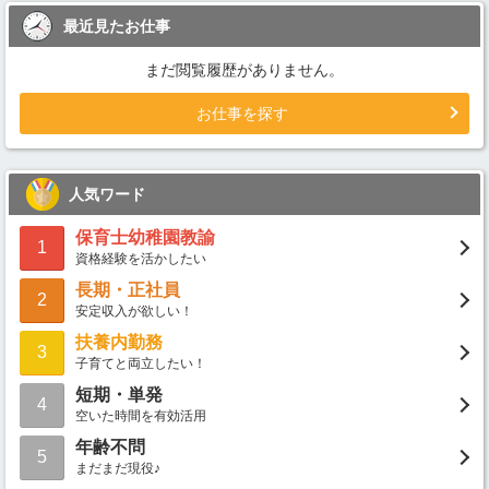
最近見たお仕事
まだ閲覧履歴がありません。
お仕事を探す
人気ワード
保育士幼稚園教諭
1
資格経験を活かしたい
長期・正社員
2
安定収入が欲しい！
扶養内勤務
3
子育てと両立したい！
短期・単発
4
空いた時間を有効活用
年齢不問
5
まだまだ現役♪