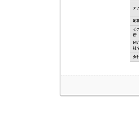
ア
応
そ
所
紹
社
会