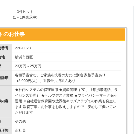
1
件ヒット
(1～1件表示中)
トのお仕事
便番号
220-0023
務地
横浜市西区
収
23万円～25万円
各種手当含む、ご家族を扶養の方には別途 家族手当あり
与詳細
（5,000円/人）、退職金共済加入あり
★社内システムの保守運用 ★資産管理（PC、社用携帯電話、ラ
イセンス管理） ★ヘルプデスク業務 ★プライバシーマーク保守
事内容
運用 ※自社運営保育園や放課後キッズクラブでの作業も発生し
ます 親切丁寧にお仕事をお教えしますので、安心して働いてい
ただけます
種
その他
用形態
正社員