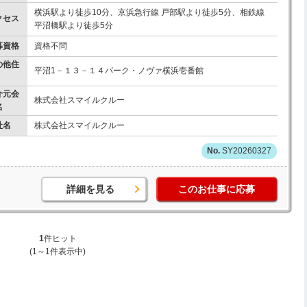
横浜駅より徒歩10分、京浜急行線 戸部駅より徒歩5分、相鉄線
クセス
平沼橋駅より徒歩5分
募資格
資格不問
の他住
平沼1－１３－１４パーク・ノヴァ横浜壱番館
介元会
株式会社スマイルクルー
名
社名
株式会社スマイルクルー
SY20260327
詳細を見る
このお仕事に応募
1
件ヒット
(1～1件表示中)