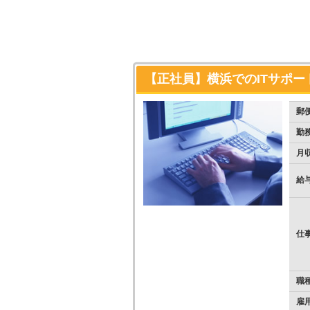
【正社員】横浜でのITサポー
郵
勤
月
給
仕
職
雇