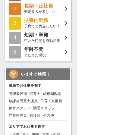
長期・正社員
2
安定収入が欲しい！
扶養内勤務
3
子育てと両立したい！
短期・単発
4
空いた時間を有効活用
年齢不問
5
まだまだ現役♪
いますぐ検索！
職種でお仕事を探す
管理者候補
保育士
幼稚園教諭
放課後児童支援員
子育て支援員
保育スタッフ
調理スタッフ
児童指導員
看護師
その他
エリアでお仕事を探す
北海道
東北
関東
東海・中部