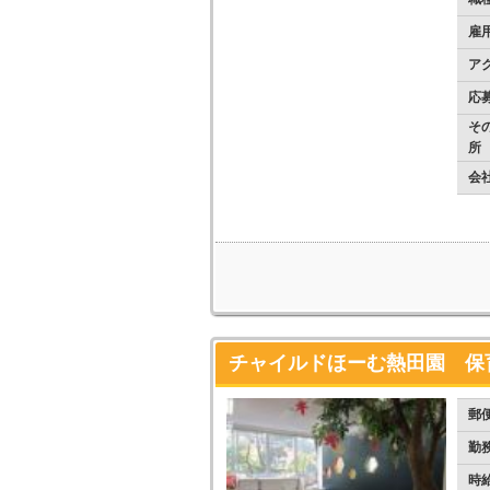
雇
ア
応
そ
所
会
チャイルドほーむ熱田園 保育ス
郵
勤
時