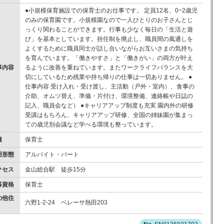
●小規模保育施設での保育士のお仕事です。 定員12名、0~2歳児
のみの保育園です。小規模園なので一人ひとりのお子さんとじ
っくり関わることができます。行事も少なく毎日の「生活と遊
び」を基本としています。担任制を廃止し、職員間の風通しを
よくするために職員同士が話し合いながらお互いさまの気持ち
を育んでいます。「働きやすさ」と「働きがい」の両方が叶え
事内容
るように改善を重ねています。またワークライフバランスを大
切にしているため残業や持ち帰りの仕事は一切ありません。 ●
仕事内容 受け入れ・受け渡し、主活動（戸外・室内）、食事の
介助、オムツ替え、準備・片付け、環境整備、連絡帳や日誌の
記入、職員会など） ●キャリアアップ制度も充実 園内外の研修
受講はもちろん、キャリアアップ研修、全国の姉妹園が集まっ
ての歳児別会議など学べる環境も整っています。
種
保育士
用形態
アルバイト・パート
クセス
金山総合駅 徒歩15分
募資格
保育士
の他住
六野1-2-24 ベレーサ熱田203