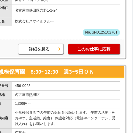
の他住
名古屋市熱田区六野1-2-24
社名
株式会社スマイルクルー
SN0125102701
詳細を見る
このお仕事に応募
保育園 8:30~12:30 週3~5日ＯＫ
便番号
456-0023
務地
名古屋市熱田区
給
1,300円～
小規模保育園での午前の保育をお願いします。 午前の活動（朝
事内容
おやつ、主活動、給食） 保護者対応（電話やインターホン、受
け入れ）をお願いします。
種
保育士