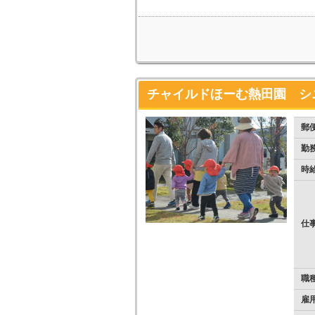
チャイルドほーむ熱田園 シ
郵
勤
時
仕
職
雇