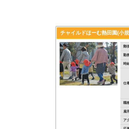
チャイルドほーむ熱田園(小規模
郵
勤
時
仕
職
雇
ア
応