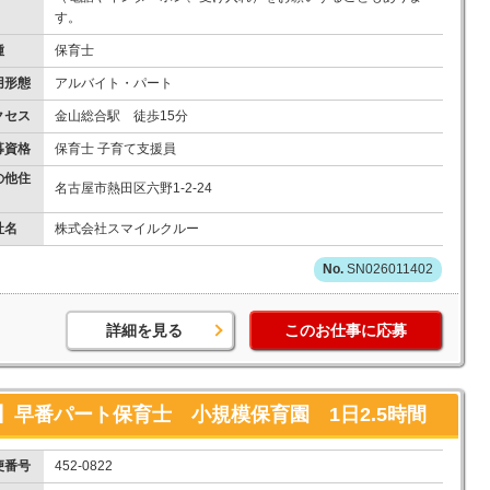
す。
種
保育士
用形態
アルバイト・パート
クセス
金山総合駅 徒歩15分
募資格
保育士 子育て支援員
の他住
名古屋市熱田区六野1-2-24
社名
株式会社スマイルクルー
SN026011402
詳細を見る
このお仕事に応募
早番パート保育士 小規模保育園 1日2.5時間
便番号
452-0822