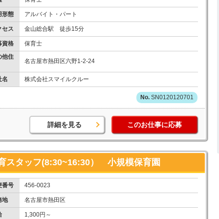
用形態
アルバイト・パート
クセス
金山総合駅 徒歩15分
募資格
保育士
の他住
名古屋市熱田区六野1-2-24
社名
株式会社スマイルクルー
SN0120120701
詳細を見る
このお仕事に応募
タッフ(8:30~16:30） 小規模保育園
便番号
456-0023
務地
名古屋市熱田区
給
1,300円～