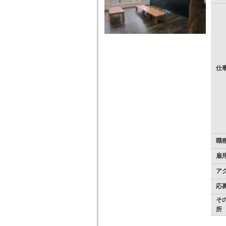
仕
職
雇
ア
応
そ
所