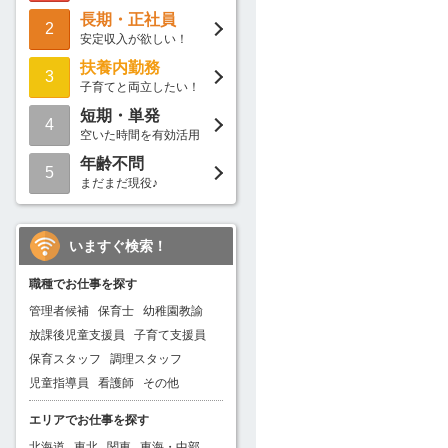
長期・正社員
2
安定収入が欲しい！
扶養内勤務
3
子育てと両立したい！
短期・単発
4
空いた時間を有効活用
年齢不問
5
まだまだ現役♪
いますぐ検索！
職種でお仕事を探す
管理者候補
保育士
幼稚園教諭
放課後児童支援員
子育て支援員
保育スタッフ
調理スタッフ
児童指導員
看護師
その他
エリアでお仕事を探す
北海道
東北
関東
東海・中部