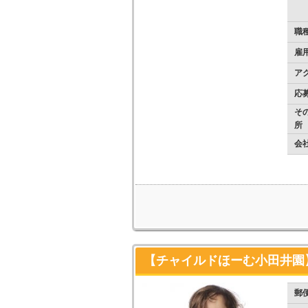
職
雇
ア
応
そ
所
会
【チャイルドほーむ小田井園】
郵