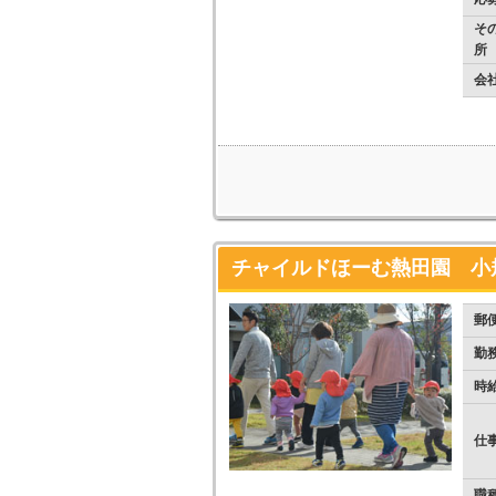
そ
所
会
チャイルドほーむ熱田園 小規模
郵
勤
時
仕
職