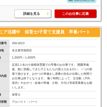
SN0126021702
詳細を見る
このお仕事に応募
ニア活躍中 保育士/子育て支援員 早番パート
便番号
456-0023
務地
名古屋市熱田区
給
1,300円～1,400円
定員1２名の小規模保育園での早番のお仕事です。 開園準備
後、順に登園してきた子どもたちの受け入れを行い、一つの部
屋で遊びます。おやつの準備をし遅番の先生が出勤した時間で
事内容
お仕事は終了となります。 働く時間によって、主活動（戸外、
室内）やおやつ・給食の準備、介助、片付け等保育業務をお願
いします。
種
保育士
用形態
アルバイト・パート