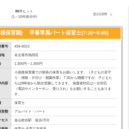
86
件ヒット
次の10件
(1～10件表示中)
保育園) 早番専属パート保育士(7:30~9:45)
便番号
456-0023
務地
名古屋市熱田区
給
1,300円～1,300円
小規模保育園での朝長の保育をお願いします。（子どもの見守
り・掃除・片付け・開園作業） 7:30から開園ですが、子どもた
事内容
ちは8時頃から順次登園してきます。 保護者対応は一次対応
（電話やインターホン、受け入れ）をお願いすることもありま
す。
種
保育士
用形態
アルバイト・パート
クセス
金山総合駅 徒歩15分
募資格
保育士 子育て支援員