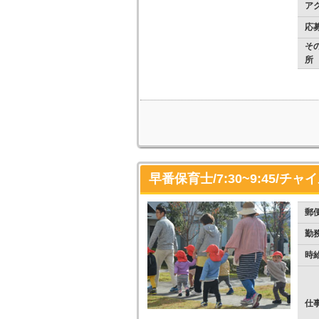
ア
応
そ
所
早番保育士/7:30~9:45
郵
勤
時
仕