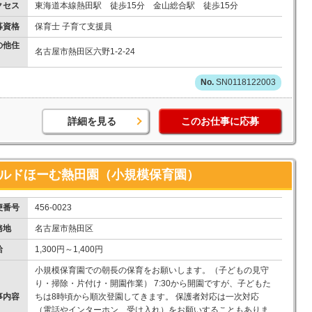
クセス
東海道本線熱田駅 徒歩15分 金山総合駅 徒歩15分
募資格
保育士 子育て支援員
の他住
名古屋市熱田区六野1-2-24
SN0118122003
詳細を見る
このお仕事に応募
/チャイルドほーむ熱田園（小規模保育園）
便番号
456-0023
務地
名古屋市熱田区
給
1,300円～1,400円
小規模保育園での朝長の保育をお願いします。（子どもの見守
り・掃除・片付け・開園作業） 7:30から開園ですが、子どもた
事内容
ちは8時頃から順次登園してきます。 保護者対応は一次対応
（電話やインターホン、受け入れ）をお願いすることもありま