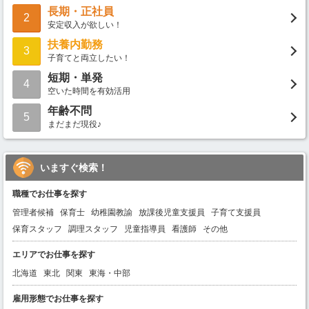
長期・正社員
2
安定収入が欲しい！
扶養内勤務
3
子育てと両立したい！
短期・単発
4
空いた時間を有効活用
年齢不問
5
まだまだ現役♪
いますぐ検索！
職種でお仕事を探す
管理者候補
保育士
幼稚園教諭
放課後児童支援員
子育て支援員
保育スタッフ
調理スタッフ
児童指導員
看護師
その他
エリアでお仕事を探す
北海道
東北
関東
東海・中部
雇用形態でお仕事を探す