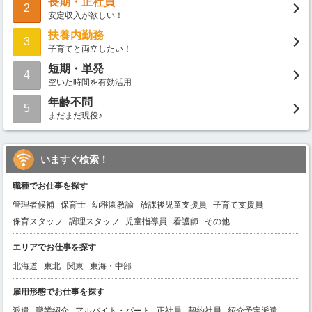
長期・正社員
2
安定収入が欲しい！
扶養内勤務
3
子育てと両立したい！
短期・単発
4
空いた時間を有効活用
年齢不問
5
まだまだ現役♪
いますぐ検索！
職種でお仕事を探す
管理者候補
保育士
幼稚園教諭
放課後児童支援員
子育て支援員
保育スタッフ
調理スタッフ
児童指導員
看護師
その他
エリアでお仕事を探す
北海道
東北
関東
東海・中部
雇用形態でお仕事を探す
派遣
職業紹介
アルバイト・パート
正社員
契約社員
紹介予定派遣