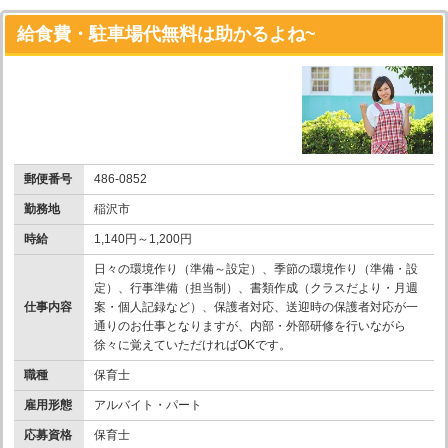
給食費・駐車場代無料は助かるよね~
郵便番号
486-0852
勤務地
稲沢市
時給
1,140円～1,200円
日々の環境作り（準備～設定）、季節の環境作り（準備・設
定）、行事準備（担当制）、書類作成（クラスだより・月週
仕事内容
案・個人記録など）、保護者対応、送迎時の保護者対応が一
通りのお仕事となりますが、内部・外部研修を行いながら
徐々に覚えていただければOKです。
職種
保育士
雇用形態
アルバイト・パート
応募資格
保育士