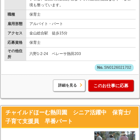
境も整っています。
職種
保育士
雇用形態
アルバイト・パート
アクセス
金山総合駅 徒歩15分
応募資格
保育士
その他住
六野1-2-24 ベレーサ熱田203
所
SN0126021702
詳細を見る
このお仕事に応募
チャイルドほーむ熱田園 シニア活躍中 保育士/
子育て支援員 早番パート