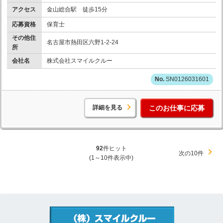
アクセス
金山総合駅 徒歩15分
応募資格
保育士
その他住
名古屋市熱田区六野1-2-24
所
会社名
株式会社スマイルクルー
SN0126031601
詳細を見る
このお仕事に応募
92
件ヒット
次の10件
(1～10件表示中)