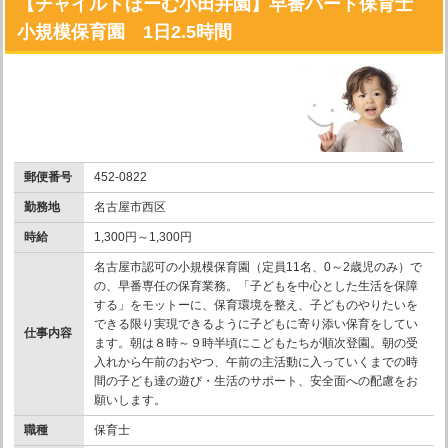
【チャイルドほーむ小田井園】早番パート保育士
小規模保育園 1日2.5時間
郵便番号
452-0822
勤務地
名古屋市西区
時給
1,300円～1,300円
名古屋市認可の小規模保育園（定員11名、0～2歳児のみ）で
の、早番専任の保育業務。「子どもを中心とした生活を保障
する」をモットーに、保育環境を整え、子どものやりたいを
できる限り実現できるように子どもに寄り添い保育をしてい
仕事内容
ます。朝は８時～９時半頃にこどもたちが順次登園。朝の受
入れから午前のおやつ、午前の主活動に入っていくまでの時
間の子ども達の遊び・生活のサポート、安全面への配慮をお
願いします。
職種
保育士