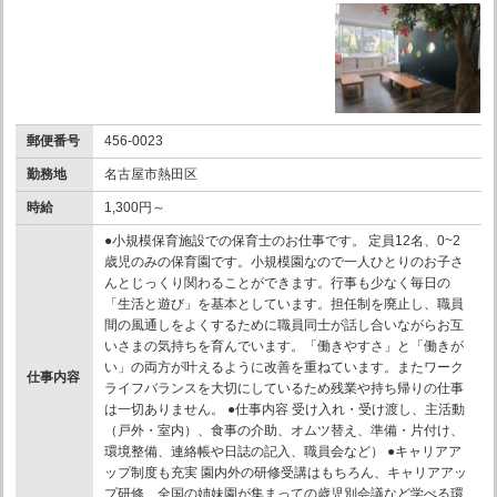
郵便番号
456-0023
勤務地
名古屋市熱田区
時給
1,300円～
●小規模保育施設での保育士のお仕事です。 定員12名、0~2
歳児のみの保育園です。小規模園なので一人ひとりのお子さ
んとじっくり関わることができます。行事も少なく毎日の
「生活と遊び」を基本としています。担任制を廃止し、職員
間の風通しをよくするために職員同士が話し合いながらお互
いさまの気持ちを育んでいます。「働きやすさ」と「働きが
い」の両方が叶えるように改善を重ねています。またワーク
仕事内容
ライフバランスを大切にしているため残業や持ち帰りの仕事
は一切ありません。 ●仕事内容 受け入れ・受け渡し、主活動
（戸外・室内）、食事の介助、オムツ替え、準備・片付け、
環境整備、連絡帳や日誌の記入、職員会など） ●キャリアア
ップ制度も充実 園内外の研修受講はもちろん、キャリアアッ
プ研修、全国の姉妹園が集まっての歳児別会議など学べる環