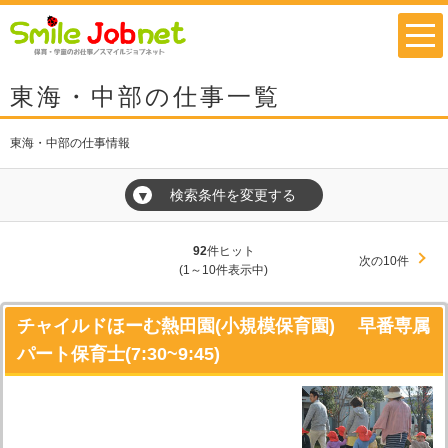
東海・中部の仕事一覧
東海・中部の仕事情報
検索条件を変更する
▼
92
件ヒット
次の10件
(1～10件表示中)
チャイルドほーむ熱田園(小規模保育園) 早番専属
パート保育士(7:30~9:45)