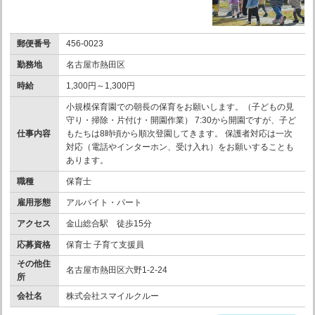
郵便番号
456-0023
勤務地
名古屋市熱田区
時給
1,300円～1,300円
小規模保育園での朝長の保育をお願いします。（子どもの見
守り・掃除・片付け・開園作業） 7:30から開園ですが、子ど
仕事内容
もたちは8時頃から順次登園してきます。 保護者対応は一次
対応（電話やインターホン、受け入れ）をお願いすることも
あります。
職種
保育士
雇用形態
アルバイト・パート
アクセス
金山総合駅 徒歩15分
応募資格
保育士 子育て支援員
その他住
名古屋市熱田区六野1-2-24
所
会社名
株式会社スマイルクルー