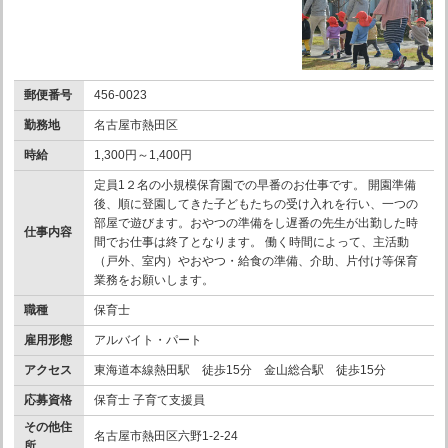
郵便番号
456-0023
勤務地
名古屋市熱田区
時給
1,300円～1,400円
定員1２名の小規模保育園での早番のお仕事です。 開園準備
後、順に登園してきた子どもたちの受け入れを行い、一つの
部屋で遊びます。おやつの準備をし遅番の先生が出勤した時
仕事内容
間でお仕事は終了となります。 働く時間によって、主活動
（戸外、室内）やおやつ・給食の準備、介助、片付け等保育
業務をお願いします。
職種
保育士
雇用形態
アルバイト・パート
アクセス
東海道本線熱田駅 徒歩15分 金山総合駅 徒歩15分
応募資格
保育士 子育て支援員
その他住
名古屋市熱田区六野1-2-24
所