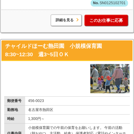
SN0125102701
詳細を見る
このお仕事に応募
チャイルドほーむ熱田園 小規模保育園
8:30~12:30 週3~5日ＯＫ
郵便番号
456-0023
勤務地
名古屋市熱田区
時給
1,300円～
小規模保育園での午前の保育をお願いします。 午前の活動
仕事内容
（朝おやつ、主活動、給食） 保護者対応（電話やインターホ