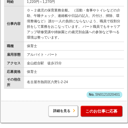
時給
1,220円～1,270円
０～２歳児の保育業務全般。 （活動・食事やトイレなどの介
助、午睡チェック、連絡帳や日誌の記入、片付け、掃除、環
境整備など） 誰か一人の負担にならないよう、職員で役割分
仕事内容
担をして業務をおこなっています。 パート職員でもキャリア
アップ研修受講や姉妹園との歳児別会議への参加など学べる
環境は整っています。
職種
保育士
雇用形態
アルバイト・パート
アクセス
金山総合駅 徒歩15分
応募資格
保育士
その他住
名古屋市熱田区六野1-2-24
所
SN0121020401
詳細を見る
このお仕事に応募