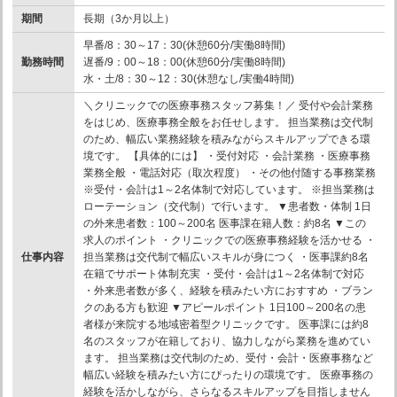
期間
長期（3か月以上）
早番/8：30～17：30(休憩60分/実働8時間)
勤務時間
遅番/9：00～18：00(休憩60分/実働8時間)
水・土/8：30～12：30(休憩なし/実働4時間)
＼クリニックでの医療事務スタッフ募集！／ 受付や会計業務
をはじめ、医療事務全般をお任せします。 担当業務は交代制
のため、幅広い業務経験を積みながらスキルアップできる環
境です。 【具体的には】 ・受付対応 ・会計業務 ・医療事務
業務全般 ・電話対応（取次程度） ・その他付随する事務業務
※受付・会計は1～2名体制で対応しています。 ※担当業務は
ローテーション（交代制）で行います。 ▼患者数・体制 1日
の外来患者数：100～200名 医事課在籍人数：約8名 ▼この
求人のポイント ・クリニックでの医療事務経験を活かせる ・
仕事内容
担当業務は交代制で幅広いスキルが身につく ・医事課約8名
在籍でサポート体制充実 ・受付・会計は1～2名体制で対応
・外来患者数が多く、経験を積みたい方におすすめ ・ブラン
クのある方も歓迎 ▼アピールポイント 1日100～200名の患
者様が来院する地域密着型クリニックです。 医事課には約8
名のスタッフが在籍しており、協力しながら業務を進めてい
ます。 担当業務は交代制のため、受付・会計・医療事務など
幅広い経験を積みたい方にぴったりの環境です。 医療事務の
経験を活かしながら、さらなるスキルアップを目指しません