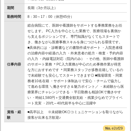
期間
長期（3か月以上）
勤務時間
8：30～17：00（休憩45分）
総合病院にて、医師や看護師をサポートする事務業務をお任
せします。 PC入力を中心とした業務で、医療現場を裏側か
ら支えるポジションです。 専門知識がなくてもスタートで
き、働きながら医療事務スキルを身につけられる環境です。
■具体的には ・診断書などの書類作成サポート ・入院患者様
の治療内容や経過の入力 ・外来患者の処方・検査・予約内容
の入力 ・内線電話対応（院内のみ） ・その他、医師や看護師
仕事内容
のサポート業務 ＊PC入力業務が中心のため事務作業が得意
な方におすすめです ＊同業務スタッフが多数在籍しているの
で未経験でも安心してスタートできます◎ ■職場環境 ・同業
務者10名在籍 ・サポート体制ありで安心 ・チームで協力し
て進める環境 ＼働きやすさ＆魅力ポイント／ ・未経験から医
療業界にチャレンジできる ・平日勤務も相談OKで働きやす
い ・時給1,580円＋交通費全額支給 ・残業少なめでプライベ
ート充実 ・20代～40代前半を中心に活躍中
資格・経
■高卒以上 ※未経験OK◎コミュニケーションを取りながら
験
接客が出来る方歓迎♪
e2of29