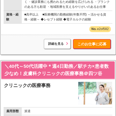
く ・健診業務にも携われるため経験を広げられる ・ブランク
のある方も歓迎 ・地域医療を支えるやりがいのあるお仕事
資格・経
■高卒以上 ■医療機関の勤務経験(年数不問) ～活かせる資
験
格・経験～ ◆レセプト経験 ◆電子カルテの経験
e2of582
詳細を見る
このお仕事に応募
＼40代～50代活躍中＊週4日勤務／駅チカ×患者数
少なめ！皮膚科クリニックの医療事務＠四ツ谷
クリニックの医療事務
雇用形態
派遣