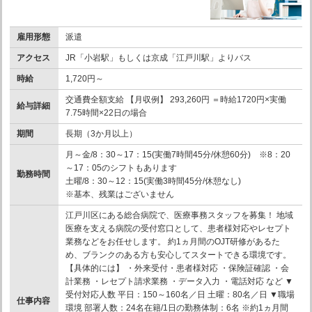
雇用形態
派遣
アクセス
JR「小岩駅」もしくは京成「江戸川駅」よりバス
時給
1,720円～
交通費全額支給 【月収例】 293,260円 ＝時給1720円×実働
給与詳細
7.75時間×22日の場合
期間
長期（3か月以上）
月～金/8：30～17：15(実働7時間45分/休憩60分) ※8：20
～17：05のシフトもあります
勤務時間
土曜/8：30～12：15(実働3時間45分/休憩なし)
※基本、残業はございません
江戸川区にある総合病院で、医療事務スタッフを募集！ 地域
医療を支える病院の受付窓口として、患者様対応やレセプト
業務などをお任せします。 約1ヵ月間のOJT研修があるた
め、ブランクのある方も安心してスタートできる環境です。
【具体的には】 ・外来受付・患者様対応 ・保険証確認 ・会
計業務 ・レセプト請求業務 ・データ入力 ・電話対応 など ▼
受付対応人数 平日：150～160名／日 土曜：80名／日 ▼職場
仕事内容
環境 部署人数：24名在籍/1日の勤務体制：6名 ※約1ヵ月間