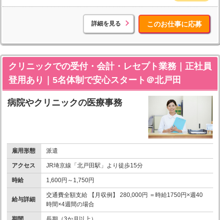
詳細を見る
このお仕事に応募
クリニックでの受付・会計・レセプト業務｜正社員
登用あり｜5名体制で安心スタート＠北戸田
病院やクリニックの医療事務
雇用形態
派遣
アクセス
JR埼京線「北戸田駅」より徒歩15分
時給
1,600円～1,750円
交通費全額支給 【月収例】 280,000円 ＝時給1750円×週40
給与詳細
時間×4週間の場合
期間
長期（3か月以上）