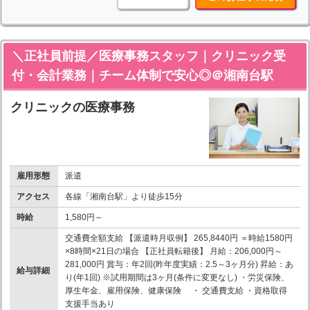
＼正社員前提／医療事務スタッフ｜クリニック受
付・会計業務｜チーム体制で安心◎＠湘南台駅
クリニックの医療事務
雇用形態
派遣
アクセス
各線「湘南台駅」より徒歩15分
時給
1,580円～
交通費全額支給 【派遣時月収例】 265,8440円 ＝時給1580円
×8時間×21日の場合 【正社員転籍後】 月給：206,000円～
281,000円 賞与：年2回(昨年度実績：2.5～3ヶ月分) 昇給：あ
給与詳細
り(年1回) ※試用期間は3ヶ月(条件に変更なし) ・労災保険、
厚生年金、雇用保険、健康保険 ・ 交通費支給 ・資格取得
支援手当あり