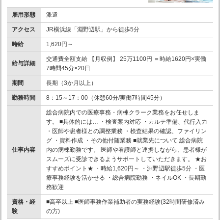
雇用形態
派遣
アクセス
JR横浜線「淵野辺駅」から徒歩5分
時給
1,620円～
交通費全額支給 【月収例】 25万1100円 ＝時給1620円×実働
給与詳細
7時間45分×20日
期間
長期（3か月以上）
勤務時間
8：15～17：00（休憩60分/実働7時間45分）
総合病院内での医療事務・病棟クラーク業務をお任せしま
す。 ■具体的には… ・検査案内対応 ・カルテ準備、代行入力
・医師や患者様との調整業務 ・検査結果の確認、ファイリン
グ ・資料作成 ・その他付随業務 ■就業先について 総合病院
仕事内容
内の病棟勤務です。 医師や看護師と連携しながら、患者様が
スムーズに受診できるようサポートしていただきます。 ★お
すすめポイント★ ・時給1,620円～ ・淵野辺駅徒歩5分 ・医
療事務経験を活かせる ・総合病院勤務 ・ネイルOK ・長期勤
務歓迎
資格・経
■高卒以上 ■医師事務作業補助者の実務経験(32時間研修済み
験
の方)