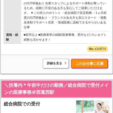
のOJT研修あり 先輩スタッフによるサポート体制が整ってい
るため、経験に不安のある方も安心してご就業いただけま
す。 ▼この求人のポイント ・総合病院で安定勤務 ・1ヵ月程
度のOJT研修あり ・ブランクがある方も安心スタート ・複数
名体制でサポート充実 ・地域医療に貢献できるやりがいある
仕事
資格・経
■高卒以上 ■医療業界の経験(医療事務、受付など) ※レセプト
験
経験も活かせます！
e2of574
詳細を見る
このお仕事に応募
＼扶養内＊午前中だけの勤務／総合病院で受付メイ
ンの医療事務＠西葛西駅
総合病院での受付