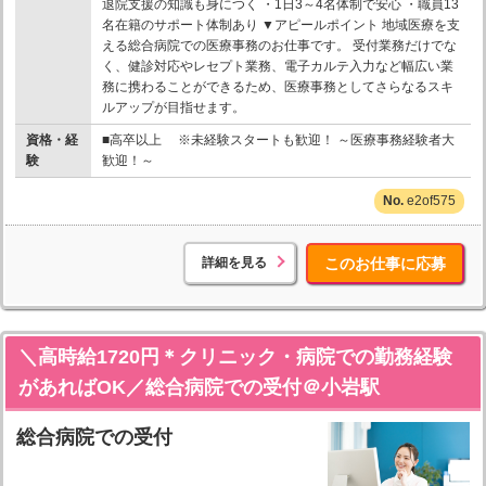
退院支援の知識も身につく ・1日3～4名体制で安心 ・職員13
名在籍のサポート体制あり ▼アピールポイント 地域医療を支
える総合病院での医療事務のお仕事です。 受付業務だけでな
く、健診対応やレセプト業務、電子カルテ入力など幅広い業
務に携わることができるため、医療事務としてさらなるスキ
ルアップが目指せます。
資格・経
■高卒以上 ※未経験スタートも歓迎！ ～医療事務経験者大
験
歓迎！～
e2of575
詳細を見る
このお仕事に応募
＼高時給1720円＊クリニック・病院での勤務経験
があればOK／総合病院での受付＠小岩駅
総合病院での受付