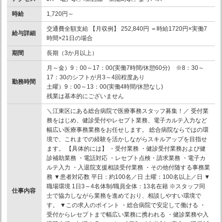
時給
1,720円～
交通費全額支給 【月収例】 252,840円 ＝時給1720円×実働7
給与詳細
時間×21日の場合
期間
長期（3か月以上）
月～金）9：00～17：00(実働7時間/休憩60分) ※8：30～
17：30のシフトが月3～4回程度あり
勤務時間
土曜）9：00～13：00(実働4時間/休憩なし)
残業は基本的にございません
＼江東区にある総合病院で医療事務スタッフ募集！／ 受付業
務をはじめ、健診受付やレセプト業務、電子カルテ入力など
幅広い医療事務業務をお任せします。 総合病院ならではの環
境で、これまでの経験を活かしながらスキルアップを目指せ
ます。 【具体的には】 ・受付業務 ・健診受付業務および健
診補助業務 ・電話対応 ・レセプト点検・請求業務 ・電子カ
ルテ入力 ・入退院支援相談受付業務 ・その他付随する事務業
務 ▼患者対応数 平日：約100名／日 土曜：100名以上／日 ▼
職場環境 1日3～4名体制/職員全体：13名在籍 ※スタッフ同
仕事内容
士で協力しながら業務を進めており、相談しやすい環境で
す。 ▼この求人のポイント ・総合病院で安定して働ける ・
受付からレセプトまで幅広い業務に携われる ・健診業務や入