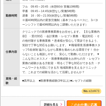
フル 09:45～20:45（休憩60分 実働10時間)
早番 09:45～14:45(休憩なし/実働5時間)
勤務時間
遅番 16：00～21:00(休憩なし/実働5時間)
※週40時間以内の変形労働制（基本フルをベースに、3パタ
ーンシフトで週40時間以内をご調整いただきます）
クリニックでの医療事務業務をお任せします。 【主な業務内
容】 ・受付対応 ・会計業務 ・レセプト業務 ・電話対応 ・そ
の他付随する事務業務 ＊患者様が安心して受診できるよう、
笑顔で丁寧な対応をお願いします。 ▼職場環境 医療事務スタ
ッフ5名体制 協力しながら業務を進められる環境です！ 分か
仕事内容
らないことも相談しやすく、安心して勤務いただけます。 ▼
こんな方にオススメ ・医療事務経験をお持ちの方 ・レセプト
業務の経験がある方歓迎 ・明るく丁寧な対応ができる方 ・チ
ームワークを大切にできる方 地域医療を支えるクリニック
で、これまでの経験を活かして活躍しませんか？
資格・経
■高卒以上 ■医療事務経験(3年以上) ■レセプトの経験
験
e2of473
詳細を見る
このお仕事に応募