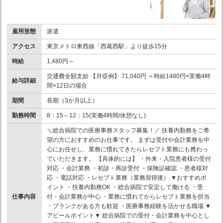
雇用形態
派遣
アクセス
東京メトロ東西線「西葛西駅」より徒歩15分
時給
1,480円～
交通費全額支給 【月収例】 71,040円 ＝時給1480円×実働4時
給与詳細
間×12日の場合
期間
長期（3か月以上）
勤務時間
8：15～12：15(実働4時間/休憩なし)
＼総合病院での医療事務スタッフ募集！／ 扶養内勤務をご希
望の方におすすめのお仕事です。 まずは受付や会計業務を中
心にお任せし、業務に慣れてきたらレセプト業務にも携わっ
ていただきます。 【具体的には】 ・外来・入院患者様の受付
対応 ・会計業務 ・初診・再診受付 ・保険証確認 ・患者様対
応 ・電話対応 ・レセプト業務（業務習得後） ▼おすすめポ
イント ・扶養内勤務OK ・総合病院で安定して働ける ・受
仕事内容
付・会計業務が中心 ・業務に慣れてからレセプト業務を担当
・ブランクがある方も歓迎 ・医療事務経験を活かせる職場 ▼
アピールポイント▼ 総合病院での受付・会計業務を中心とし