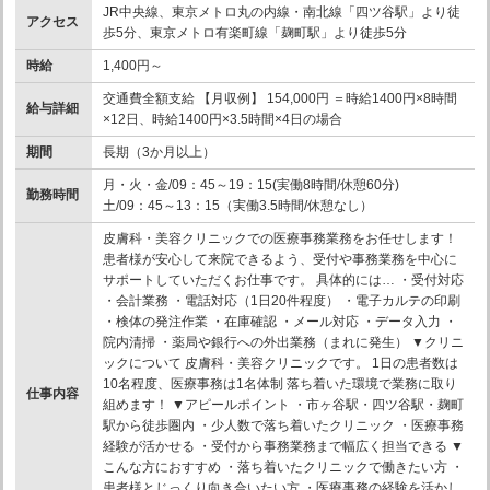
JR中央線、東京メトロ丸の内線・南北線「四ツ谷駅」より徒
アクセス
歩5分、東京メトロ有楽町線「麹町駅」より徒歩5分
時給
1,400円～
交通費全額支給 【月収例】 154,000円 ＝時給1400円×8時間
給与詳細
×12日、時給1400円×3.5時間×4日の場合
期間
長期（3か月以上）
月・火・金/09：45～19：15(実働8時間/休憩60分)
勤務時間
土/09：45～13：15（実働3.5時間/休憩なし）
皮膚科・美容クリニックでの医療事務業務をお任せします！
患者様が安心して来院できるよう、受付や事務業務を中心に
サポートしていただくお仕事です。 具体的には… ・受付対応
・会計業務 ・電話対応（1日20件程度） ・電子カルテの印刷
・検体の発注作業 ・在庫確認 ・メール対応 ・データ入力 ・
院内清掃 ・薬局や銀行への外出業務（まれに発生） ▼クリニ
ックについて 皮膚科・美容クリニックです。 1日の患者数は
10名程度、医療事務は1名体制 落ち着いた環境で業務に取り
仕事内容
組めます！ ▼アピールポイント ・市ヶ谷駅・四ツ谷駅・麹町
駅から徒歩圏内 ・少人数で落ち着いたクリニック ・医療事務
経験が活かせる ・受付から事務業務まで幅広く担当できる ▼
こんな方におすすめ ・落ち着いたクリニックで働きたい方 ・
患者様とじっくり向き合いたい方 ・医療事務の経験を活かし