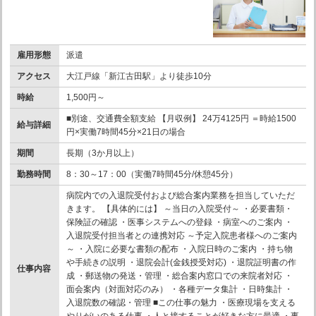
雇用形態
派遣
アクセス
大江戸線「新江古田駅」より徒歩10分
時給
1,500円～
■別途、交通費全額支給 【月収例】 24万4125円 ＝時給1500
給与詳細
円×実働7時間45分×21日の場合
期間
長期（3か月以上）
勤務時間
8：30～17：00（実働7時間45分/休憩45分）
病院内での入退院受付および総合案内業務を担当していただ
きます。 【具体的には】 ～当日の入院受付～ ・必要書類・
保険証の確認 ・医事システムへの登録 ・病室へのご案内 ・
入退院受付担当者との連携対応 ～予定入院患者様へのご案内
～ ・入院に必要な書類の配布 ・入院日時のご案内 ・持ち物
や手続きの説明 ・退院会計(金銭授受対応) ・退院証明書の作
仕事内容
成 ・郵送物の発送・管理 ・総合案内窓口での来院者対応 ・
面会案内（対面対応のみ） ・各種データ集計 ・日時集計 ・
入退院数の確認・管理 ■この仕事の魅力 ・医療現場を支える
やりがいのある仕事 ・人と接することが好きな方に最適 ・事