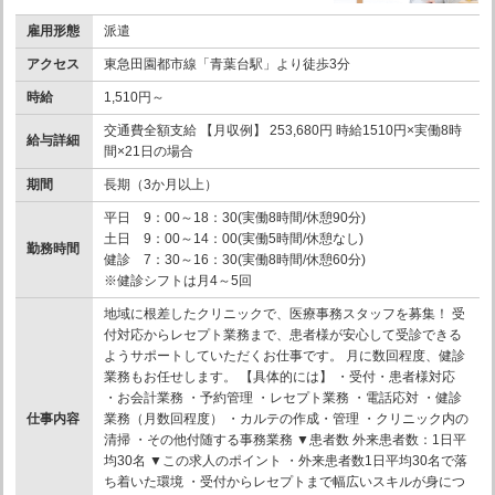
雇用形態
派遣
アクセス
東急田園都市線「青葉台駅」より徒歩3分
時給
1,510円～
交通費全額支給 【月収例】 253,680円 時給1510円×実働8時
給与詳細
間×21日の場合
期間
長期（3か月以上）
平日 9：00～18：30(実働8時間/休憩90分)
土日 9：00～14：00(実働5時間/休憩なし)
勤務時間
健診 7：30～16：30(実働8時間/休憩60分)
※健診シフトは月4～5回
地域に根差したクリニックで、医療事務スタッフを募集！ 受
付対応からレセプト業務まで、患者様が安心して受診できる
ようサポートしていただくお仕事です。 月に数回程度、健診
業務もお任せします。 【具体的には】 ・受付・患者様対応
・お会計業務 ・予約管理 ・レセプト業務 ・電話応対 ・健診
仕事内容
業務（月数回程度） ・カルテの作成・管理 ・クリニック内の
清掃 ・その他付随する事務業務 ▼患者数 外来患者数：1日平
均30名 ▼この求人のポイント ・外来患者数1日平均30名で落
ち着いた環境 ・受付からレセプトまで幅広いスキルが身につ