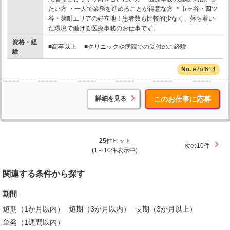
たい方 ・一人で業務を進めることが得意な方 ＊市ヶ谷・四ツ
谷・麹町エリアの好立地！患者数も比較的少なく、落ち着い
た環境で働ける医療事務のお仕事です。
資格・経
■高卒以上 ■クリニックや病院での受付のご経験
験
e2of614
詳細を見る
このお仕事に応募
25
件ヒット
次の10件
(1～10件表示中)
関連する条件から探す
期間
短期（1か月以内）
短期（3か月以内）
長期（3か月以上）
単発（1週間以内）