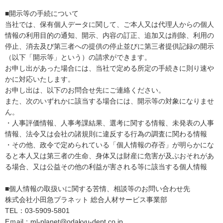
■開示等の手続について
当社では、保有個人データに関して、ご本人又は代理人からの個人
情報の利用目的の通知、開示、内容の訂正、追加又は削除、利用の
停止、消去及び第三者への提供の停止並びに第三者提供記録の開示
（以下「開示等」という）の請求ができます。
お申し出があった場合には、当社で定める所定の手続きに則り速や
かに対応いたします。
お申し出は、以下のお問合せ先にご連絡ください。
また、次のいずれかに該当する場合には、開示等の対象になりませ
ん。
・人事評価情報、人事考課結果、選考に関する情報、未発表の人事
情報、法令又は会社の諸規則に違反する行為の調査に関わる情報
・その他、政令で定められている「個人情報の存否」が明らかにな
ると本人又は第三者の生命、身体又は財産に危害が及ぶおそれがあ
る場合、又は公益その他の利益が害される等に該当する個人情報
■個人情報の取扱いに関する苦情、相談等のお問い合わせ先
株式会社小田急プラネット 総合人材サービス事業部
TEL：03-5909-5801
Eｍail：ml-planet@odakyu-dept.co.jp