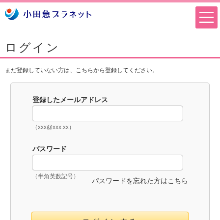
ログイン
まだ登録していない方は、
こちらから登録
してください。
登録したメールアドレス
（xxx@xxx.xx）
パスワード
（半角英数記号）
パスワードを忘れた方はこちら