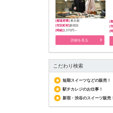
[都道府県]
東京都
[
[市区町村]
新宿区
[
[時給]
1,570円～
[
詳細を見る
こだわり検索
短期スイーツなどの販売！
駅チカレジのお仕事！
新宿・渋谷のスイーツ販売