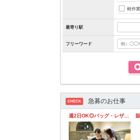
軽作
最寄り駅
フリーワード
急募のお仕事
CHECK
週2日OK◎バッグ・レザー小物販売◎京王新宿◎時給1,570円