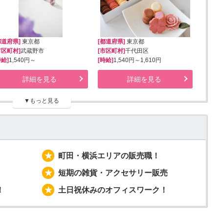
都道府県]
東京都
[都道府県]
東京都
市区町村]
武蔵野市
[市区町村]
千代田区
時給]
1,540円～
[時給]
1,540円～1,610円
詳細を見る
詳細を見る
▼もっと見る
町田・横浜エリアの販売職！
短期の雑貨・アクセサリー販売
！
土日祝休みのオフィスワーク！