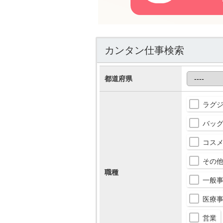
カンタン仕事検索
都道府県
ラグ
バッ
コス
その
職種
一般事
医療
営業