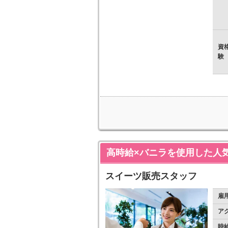
資
験
高時給×バニラを使用した人
スイーツ販売スタッフ
雇
ア
時