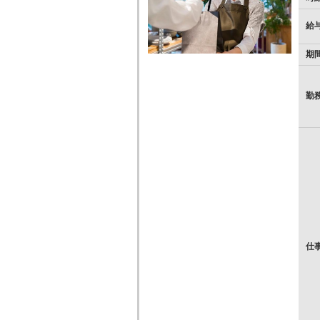
給
期
勤
仕