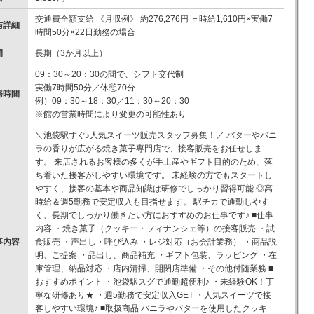
交通費全額支給 《月収例》 約276,276円 ＝時給1,610円×実働7
与詳細
時間50分×22日勤務の場合
間
長期（3か月以上）
09：30～20：30の間で、シフト交代制
実働7時間50分／休憩70分
務時間
例）09：30～18：30／11：30～20：30
※館の営業時間により変更の可能性あり
＼池袋駅すぐ♪人気スイーツ販売スタッフ募集！／ バターやバニ
ラの香りが広がる焼き菓子専門店で、接客販売をお任せしま
す。 来店されるお客様の多くが手土産やギフト目的のため、落
ち着いた接客がしやすい環境です。 未経験の方でもスタートし
やすく、接客の基本や商品知識は研修でしっかり習得可能 ◎高
時給＆週5勤務で安定収入も目指せます。 駅チカで通勤しやす
く、長期でしっかり働きたい方におすすめのお仕事です♪ ■仕事
内容 ・焼き菓子（クッキー・フィナンシェ等）の接客販売 ・試
事内容
食販売 ・声出し・呼び込み ・レジ対応（お会計業務） ・商品説
明、ご提案 ・品出し、商品補充 ・ギフト包装、ラッピング ・在
庫管理、納品対応 ・店内清掃、開閉店準備 ・その他付随業務 ■
おすすめポイント ・池袋駅スグで通勤超便利♪ ・未経験OK！丁
寧な研修あり★ ・週5勤務で安定収入GET ・人気スイーツで接
客しやすい環境♪ ■取扱商品 バニラやバターを使用したクッキ