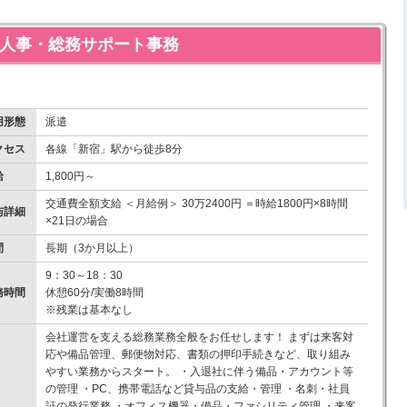
の人事・総務サポート事務
用形態
派遣
クセス
各線「新宿」駅から徒歩8分
給
1,800円～
交通費全額支給 ＜月給例＞ 30万2400円 ＝時給1800円×8時間
与詳細
×21日の場合
間
長期（3か月以上）
9：30～18：30
務時間
休憩60分/実働8時間
※残業は基本なし
会社運営を支える総務業務全般をお任せします！ まずは来客対
応や備品管理、郵便物対応、書類の押印手続きなど、取り組み
やすい業務からスタート。 ・入退社に伴う備品・アカウント等
の管理 ・PC、携帯電話など貸与品の支給・管理 ・名刺・社員
証の発行業務 ・オフィス機器・備品・ファシリティ管理 ・来客