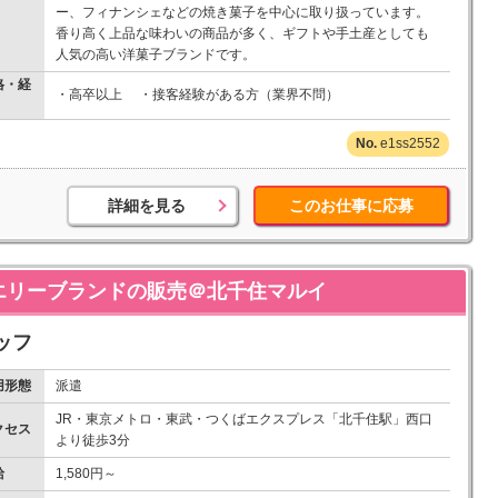
ー、フィナンシェなどの焼き菓子を中心に取り扱っています。
香り高く上品な味わいの商品が多く、ギフトや手土産としても
人気の高い洋菓子ブランドです。
格・経
・高卒以上 ・接客経験がある方（業界不問）
e1ss2552
詳細を見る
このお仕事に応募
ュエリーブランドの販売＠北千住マルイ
ッフ
用形態
派遣
JR・東京メトロ・東武・つくばエクスプレス「北千住駅」西口
クセス
より徒歩3分
給
1,580円～