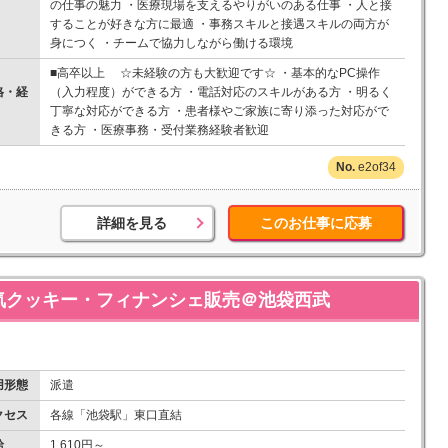
の仕事の魅力 ・医療現場を支えるやりがいのある仕事 ・人と接
することが好きな方に最適 ・事務スキルと接遇スキルの両方が
身につく ・チームで協力しながら働ける環境
■高卒以上 ☆未経験の方も大歓迎です☆ ・基本的なPC操作
格・経
（入力程度）ができる方 ・電話対応のスキルがある方 ・明るく
丁寧な対応ができる方 ・患者様やご家族に寄り添った対応がで
きる方 ・医療事務・受付業務経験者歓迎
e2of34
詳細を見る
このお仕事に応募
気クッキー・フィナンシェ販売＠池袋西武
用形態
派遣
クセス
各線「池袋駅」東口直結
給
1,610円～