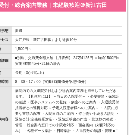
受付・総合案内業務｜未経験歓迎＠新江古田
用形態
派遣
クセス
大江戸線「新江古田駅」より徒歩10分
給
1,500円～
■別途、交通費全額支給 【月収例】 24万4125円 ＝時給1500円×
与詳細
実働7時間45分×21日の場合
間
長期（3か月以上）
務時間
8：30～17：00（実働7時間45分/休憩45分）
病院内での入退院受付および総合案内業務を担当していただき
ます。 【具体的には】 ～当日の入院受付～ ・必要書類・保険証
の確認 ・医事システムへの登録 ・病室へのご案内 ・入退院受付
担当者との連携対応 ～予定入院患者様へのご案内～ ・入院に必
要な書類の配布 ・入院日時のご案内 ・持ち物や手続きの説明 ・
事内容
退院会計(金銭授受対応) ・退院証明書の作成 ・郵送物の発送・
管理 ・総合案内窓口での来院者対応 ・面会案内（対面対応の
み） ・各種データ集計 ・日時集計 ・入退院数の確認・管理 ■こ