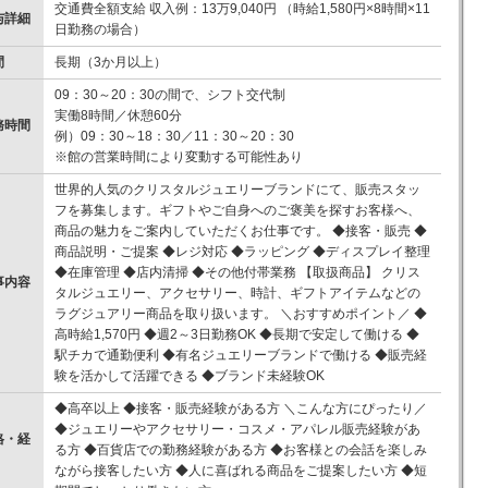
交通費全額支給 収入例：13万9,040円 （時給1,580円×8時間×11
与詳細
日勤務の場合）
間
長期（3か月以上）
09：30～20：30の間で、シフト交代制
実働8時間／休憩60分
務時間
例）09：30～18：30／11：30～20：30
※館の営業時間により変動する可能性あり
世界的人気のクリスタルジュエリーブランドにて、販売スタッ
フを募集します。ギフトやご自身へのご褒美を探すお客様へ、
商品の魅力をご案内していただくお仕事です。 ◆接客・販売 ◆
商品説明・ご提案 ◆レジ対応 ◆ラッピング ◆ディスプレイ整理
◆在庫管理 ◆店内清掃 ◆その他付帯業務 【取扱商品】 クリス
事内容
タルジュエリー、アクセサリー、時計、ギフトアイテムなどの
ラグジュアリー商品を取り扱います。 ＼おすすめポイント／ ◆
高時給1,570円 ◆週2～3日勤務OK ◆長期で安定して働ける ◆
駅チカで通勤便利 ◆有名ジュエリーブランドで働ける ◆販売経
験を活かして活躍できる ◆ブランド未経験OK
◆高卒以上 ◆接客・販売経験がある方 ＼こんな方にぴったり／
◆ジュエリーやアクセサリー・コスメ・アパレル販売経験があ
格・経
る方 ◆百貨店での勤務経験がある方 ◆お客様との会話を楽しみ
ながら接客したい方 ◆人に喜ばれる商品をご提案したい方 ◆短