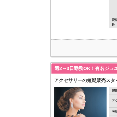
資
験
週2～3日勤務OK！有名ジ
アクセサリーの短期販売スタ
雇
ア
時