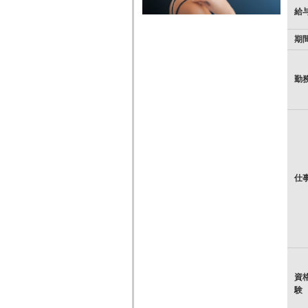
給
期
勤
仕
資
験