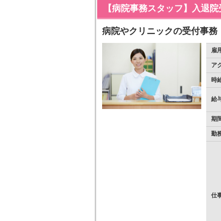
【病院事務スタッフ】入退院
病院やクリニックの受付事務
雇
ア
時
給
期
勤
仕