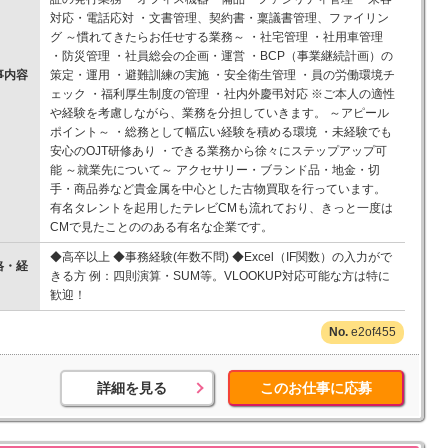
対応・電話応対 ・文書管理、契約書・稟議書管理、ファイリン
グ ～慣れてきたらお任せする業務～ ・社宅管理 ・社用車管理
・防災管理 ・社員総会の企画・運営 ・BCP（事業継続計画）の
事内容
策定・運用 ・避難訓練の実施 ・安全衛生管理 ・員の労働環境チ
ェック ・福利厚生制度の管理 ・社内外慶弔対応 ※ご本人の適性
や経験を考慮しながら、業務を分担していきます。 ～アピール
ポイント～ ・総務として幅広い経験を積める環境 ・未経験でも
安心のOJT研修あり ・できる業務から徐々にステップアップ可
能 ～就業先について～ アクセサリー・ブランド品・地金・切
手・商品券など貴金属を中心とした古物買取を行っています。
有名タレントを起用したテレビCMも流れており、きっと一度は
CMで見たことののある有名な企業です。
◆高卒以上 ◆事務経験(年数不問) ◆Excel（IF関数）の入力がで
格・経
きる方 例：四則演算・SUM等。VLOOKUP対応可能な方は特に
歓迎！
e2of455
詳細を見る
このお仕事に応募