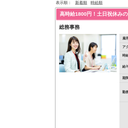
表示順：
新着順
時給順
高時給1800円！土日祝休み
総務事務
雇
ア
時
給
期
勤