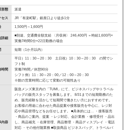
用形態
派遣
クセス
JR「有楽町駅」銀座口より徒歩1分
給
1,500円～1,600円
■別途、交通費全額支給 〈月収例〉 246,400円 ＝時給1,600円×
与詳細
実働7時間0分×22日勤務の場合
間
短期（1か月以内）
平日）11：30～20：30 土日祝）10：30～20：30 の間でシ
フト制
務時間
実働7時間／休憩90分
シフト例）11：30～20：00／12：00～20：30
※館の営業時間に応じて変動の可能性あり
阪急メンズ東京内の「TUMI」にて、ビジネスバッグやトラベル
バッグの販売スタッフを募集します。 8/31までの短期勤務のた
め、販売経験を活かして短期間で働きたい方におすすめです。
お客様の用途に合わせた商品提案や接客販売を中心に、レジ対
応や商品管理などをお任せします。 ■具体的には… ・接客販売
・商品のご案内、提案 ・レジ対応、会計業務 ・修理受付 ・品出
事内容
し、商品補充 ・在庫管理、商品整理 ・商品ディスプレイ ・電話
対応 ・その他付随業務 ■取扱商品 ビジネスバッグ、トラベルバ