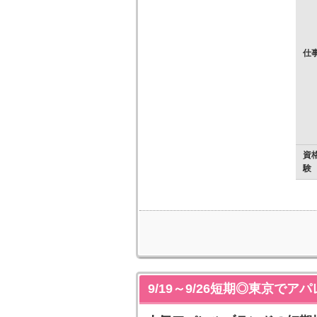
仕
資
験
9/19～9/26短期◎東京で