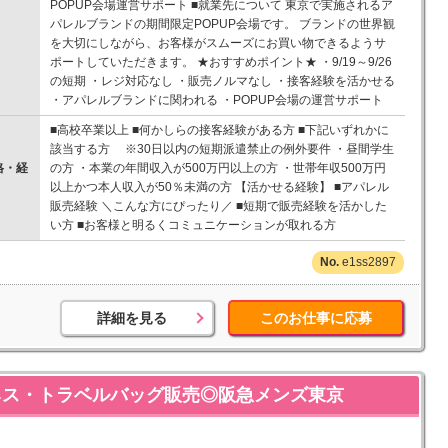
POPUP会場運営サポート ■就業先について 東京で実施されるア
パレルブランドの期間限定POPUP会場です。 ブランドの世界観
を大切にしながら、お客様がスムーズにお買い物できるようサ
ポートしていただきます。 ★おすすめポイント★ ・9/19～9/26
の短期 ・レジ対応なし ・販売ノルマなし ・接客経験を活かせる
・アパレルブランドに関われる ・POPUP会場の運営サポート
■高校卒業以上 ■何かしらの接客経験がある方 ■下記いずれかに
該当する方 ※30日以内の短期派遣禁止の例外要件 ・昼間学生
格・経
の方 ・本業の年間収入が500万円以上の方 ・世帯年収500万円
以上かつ本人収入が50％未満の方 【活かせる経験】 ■アパレル
販売経験 ＼こんな方にぴったり／ ■短期で販売経験を活かした
い方 ■お客様と明るくコミュニケーションが取れる方
e1ss2897
詳細を見る
このお仕事に応募
ビジネス・トラベルバッグ販売◎阪急メンズ東京