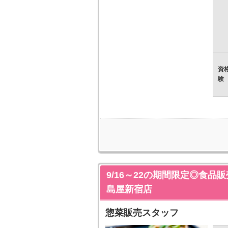
資
験
9/16～22の期間限定◎食
島屋新宿店
惣菜販売スタッフ