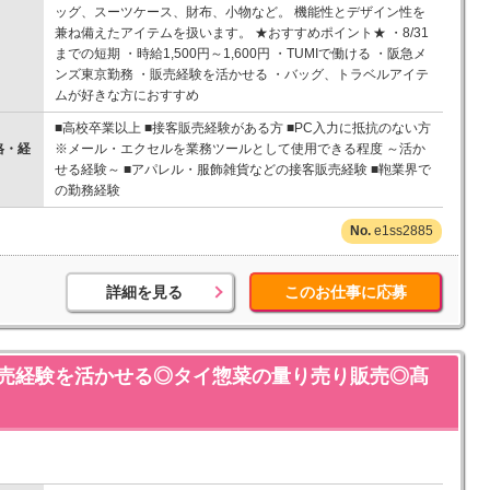
ッグ、スーツケース、財布、小物など。 機能性とデザイン性を
兼ね備えたアイテムを扱います。 ★おすすめポイント★ ・8/31
までの短期 ・時給1,500円～1,600円 ・TUMIで働ける ・阪急メ
ンズ東京勤務 ・販売経験を活かせる ・バッグ、トラベルアイテ
ムが好きな方におすすめ
■高校卒業以上 ■接客販売経験がある方 ■PC入力に抵抗のない方
格・経
※メール・エクセルを業務ツールとして使用できる程度 ～活か
せる経験～ ■アパレル・服飾雑貨などの接客販売経験 ■鞄業界で
の勤務経験
e1ss2885
詳細を見る
このお仕事に応募
品販売経験を活かせる◎タイ惣菜の量り売り販売◎髙