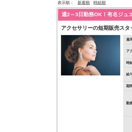
表示順：
新着順
時給順
週2～3日勤務OK！有名ジュ
アクセサリーの短期販売スタ
雇
ア
時
給
期
勤