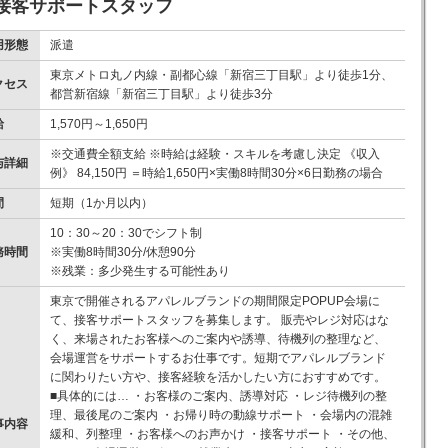
接客サポートスタッフ
用形態
派遣
東京メトロ丸ノ内線・副都心線「新宿三丁目駅」より徒歩1分、
クセス
都営新宿線「新宿三丁目駅」より徒歩3分
給
1,570円～1,650円
※交通費全額支給 ※時給は経験・スキルを考慮し決定 《収入
与詳細
例》 84,150円 ＝時給1,650円×実働8時間30分×6日勤務の場合
間
短期（1か月以内）
10：30～20：30でシフト制
務時間
※実働8時間30分/休憩90分
※残業：多少発生する可能性あり
東京で開催されるアパレルブランドの期間限定POPUP会場に
て、接客サポートスタッフを募集します。 販売やレジ対応はな
く、来場されたお客様へのご案内や誘導、待機列の整理など、
会場運営をサポートするお仕事です。短期でアパレルブランド
に関わりたい方や、接客経験を活かしたい方におすすめです。
■具体的には… ・お客様のご案内、誘導対応 ・レジ待機列の整
理、最後尾のご案内 ・お帰り時の動線サポート ・会場内の混雑
事内容
緩和、列整理 ・お客様へのお声かけ ・接客サポート ・その他、