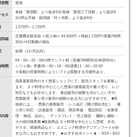
用形態
派遣
各線「新宿駅」より徒歩5分/各線「新宿三丁目駅」より徒歩9
クセス
分/JR山手線・総武線「代々木駅」より徒歩6分
給
1,570円～1,720円
交通費全額支給 ≪収入例≫ 64,500円 ＝時給1,720円×実働7時間
与詳細
30分×5日勤務の場合
間
短期（1か月以内）
09：00～20：00の間でシフト制（実働7時間30分/休憩90分）
務時間
シフト例）早番09：00～18：00/遅番11：00～20:00
※各館の営業時間によりシフトは変動する可能性あり。
高島屋新宿内のタイ惣菜ショップにて、販売スタッフを募集し
ます。 タイ料理を中心とした惣菜の接客販売や量り売り、レジ
対応などをお任せします。 食品販売の経験を活かしたい方や、
惣菜販売・量り売り販売の経験がある方におすすめです。 ■具
体的には… ・惣菜の接客販売 ・レジ会計（開け閉め含む） ・量
り売り対応 ・試食販売 ・開店、閉店準備 ・電話対応 ・在庫管
事内容
理 ・検品、品出し ・ディスプレイ ・売上報告 ・棚卸し補助 ・
その他付随業務 ■取扱商品 タイ料理を中心とした惣菜、弁当、
サラダ、関連商品など。 エスニック料理やアジアンフードが好
きな方にもおすすめです。 ★おすすめポイント★ ・9/16～9/22