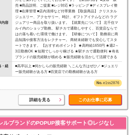
売 ■商品説明、ご提案 ■レジ対応 ■ラッピング ■ディスプレイ整
理 ■在庫管理 ■店内清掃など付帯業務 【取扱商品】 クリスタル
ジュエリー、アクセサリー、時計、ギフトアイテムなどの ラグ
事内容
ジュアリー商品を取り扱います。 【就業先について】 北千住マ
ルイ内のショップ勤務。 駅チカで通勤しやすく、百貨店ならで
はの落ち着いた環境で働けます。 【研修について】 勤務前に商
品知識や接客方法をレクチャー。 商材未経験でも安心してスタ
ートできます。 【おすすめポイント】 ★高時給1650円 ★週2～
3日勤務OK ★短期でしっかり稼げる ★駅チカで通勤便利 ★有名
ブランドの販売経験が積める ★販売経験を活かして活躍できる
格・経
■高卒以上 ■何かしらの販売経験 ＼こんな方はぜひ／ ■ジュエリ
ー販売経験がある方 ■百貨店での勤務経験がある方
e1ss2876
詳細を見る
このお仕事に応募
アパレルブランドのPOPUP接客サポート◎レジなし