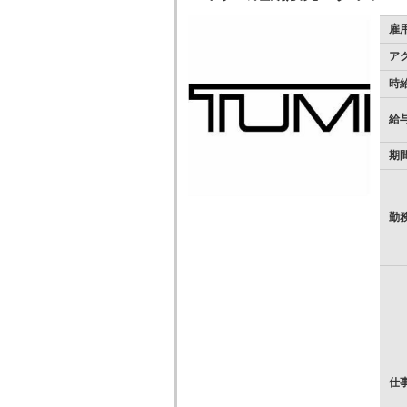
雇
ア
時
給
期
勤
仕