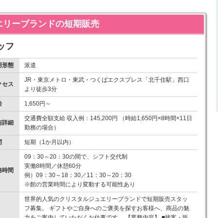
エリーブランドの短期販売
ッフ
用形態
派遣
JR・東京メトロ・東武・つくばエクスプレス「北千住駅」西口
クセス
より徒歩3分
給
1,650円～
交通費全額支給 収入例：145,200円 （時給1,650円×8時間×11日
与詳細
勤務の場合）
間
短期（1か月以内）
09：30～20：30の間で、シフト交代制
実働8時間／休憩60分
務時間
例）09：30～18：30／11：30～20：30
※館の営業時間により変動する可能性あり
世界的人気のクリスタルジュエリーブランドで短期販売スタッ
フ募集。 ギフトやご自身へのご褒美を探すお客様へ、商品の魅
力をご案内していただくお仕事です。 【業務内容】 ■接客・販