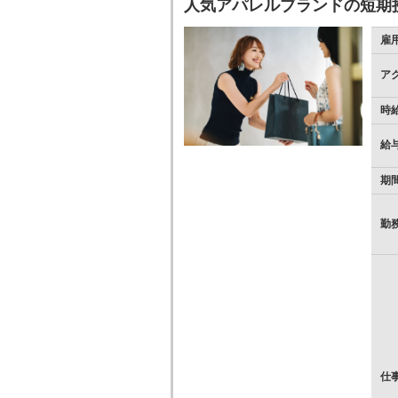
人気アパレルブランドの短期
雇
ア
時
給
期
勤
仕