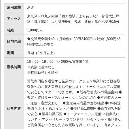
雇用形態
派遣
東京メトロ丸ノ内線「西新宿駅」より徒歩4分、都営大江戸
アクセス
線「都庁前駅」より徒歩6分、各線「新宿」駅から徒歩15分
時給
1,800円～
◆交通費全額支給 ＜月給例＞ 30万2400円 ＝時給1,800円×8
給与詳細
時間×21日の場合
期間
長期（3か月以上）
10：00～19：00（休憩60分/実働8時間）
勤務時間
※残業は基本なし
※時短勤務も相談可
買取専門店を運営する企業のオークション事業部にて既存取
引先へのご案内業務をお任せします。トークマニュアル完備
で安心してスタートできます。 ◆既存取引先への電話案内 ◆
査定・買取サービスやオークションのご紹介 ◆不通時のメー
ル送信（定型文あり） ◆査定済み商品の進捗確認 ◆DM発送
仕事内容
準備 ＼おすすめポイント／ ◆高時給1,800円 ◆既存顧客対応
で安心 ◆業界知識不要 ◆トークマニュアル完備 ＜就業先に
ついて＞ アクセサリー・ブランド品・地金・切手・商品券な
ど貴金属を中心とした古物買取を行っています。 有名タレン