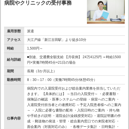
病院やクリニックの受付事務
雇用形態
派遣
アクセス
大江戸線「新江古田駅」より徒歩10分
時給
1,500円～
■別途、交通費全額支給 【月収例】 24万4125円 ＝時給1500
給与詳細
円×実働7時間45分×21日の場合
期間
長期（3か月以上）
勤務時間
8：30～17：00（実働7時間45分/休憩45分）
病院内での入退院受付および総合案内業務を担当していただ
きます。 【具体的には】 ～当日の入院受付～ ・必要書類・
保険証の確認 ・医事システムへの登録 ・病室へのご案内 ・
入退院受付担当者との連携対応 ～予定入院患者様へのご案内
～ ・入院に必要な書類の配布 ・入院日時のご案内 ・持ち物
や手続きの説明 ・退院会計(金銭授受対応) ・退院証明書の作
仕事内容
成 ・郵送物の発送・管理 ・総合案内窓口での来院者対応 ・
面会案内（対面対応のみ） ・各種データ集計 ・日時集計 ・