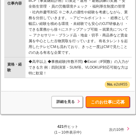
BCP（事業継続計画）の策定・運用 ・避難訓練の実施 ・安
仕事内容
全衛生管理 ・員の労働環境チェック ・福利厚生制度の管理
・社内外慶弔対応 ※ご本人の適性や経験を考慮しながら、業
務を分担していきます。 ～アピールポイント～ ・総務として
幅広い経験を積める環境 ・未経験でも安心のOJT研修あり ・
できる業務から徐々にステップアップ可能 ～就業先について
～ アクセサリー・ブランド品・地金・切手・商品券など貴金
属を中心とした古物買取を行っています。 有名タレントを起
用したテレビCMも流れており、きっと一度はCMで見たこと
ののある有名な企業です。
◆高卒以上 ◆事務経験(年数不問) ◆Excel（IF関数）の入力が
資格・経
できる方 例：四則演算・SUM等。VLOOKUP対応可能な方は
験
特に歓迎！
e2of455
詳細を見る
このお仕事に応募
421
件ヒット
次の10件
(1～10件表示中)