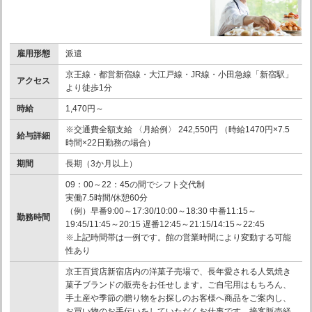
雇用形態
派遣
京王線・都営新宿線・大江戸線・JR線・小田急線「新宿駅」
アクセス
より徒歩1分
時給
1,470円～
※交通費全額支給 〈月給例〉 242,550円 （時給1470円×7.5
給与詳細
時間×22日勤務の場合）
期間
長期（3か月以上）
09：00～22：45の間でシフト交代制
実働7.5時間/休憩60分
（例）早番9:00～17:30/10:00～18:30 中番11:15～
勤務時間
19:45/11:45～20:15 遅番12:45～21:15/14:15～22:45
※上記時間帯は一例です。館の営業時間により変動する可能
性あり
京王百貨店新宿店内の洋菓子売場で、長年愛される人気焼き
菓子ブランドの販売をお任せします。ご自宅用はもちろん、
手土産や季節の贈り物をお探しのお客様へ商品をご案内し、
お買い物のお手伝いをしていただくお仕事です。接客販売経