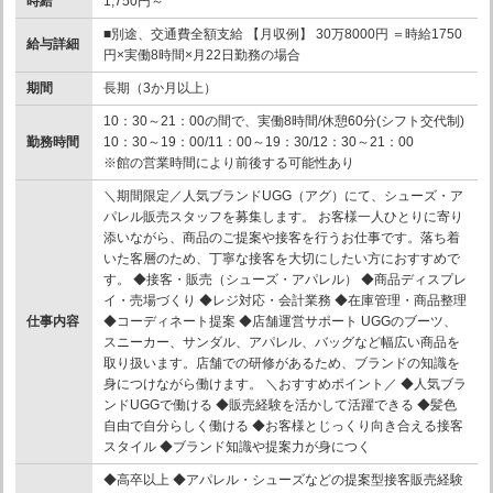
時給
1,750円～
■別途、交通費全額支給 【月収例】 30万8000円 ＝時給1750
給与詳細
円×実働8時間×月22日勤務の場合
期間
長期（3か月以上）
10：30～21：00の間で、実働8時間/休憩60分(シフト交代制)
勤務時間
10：30～19：00/11：00～19：30/12：30～21：00
※館の営業時間により前後する可能性あり
＼期間限定／人気ブランドUGG（アグ）にて、シューズ・ア
パレル販売スタッフを募集します。 お客様一人ひとりに寄り
添いながら、商品のご提案や接客を行うお仕事です。落ち着
いた客層のため、丁寧な接客を大切にしたい方におすすめで
す。 ◆接客・販売（シューズ・アパレル） ◆商品ディスプレ
イ・売場づくり ◆レジ対応・会計業務 ◆在庫管理・商品整理
仕事内容
◆コーディネート提案 ◆店舗運営サポート UGGのブーツ、
スニーカー、サンダル、アパレル、バッグなど幅広い商品を
取り扱います。店舗での研修があるため、ブランドの知識を
身につけながら働けます。 ＼おすすめポイント／ ◆人気ブラ
ンドUGGで働ける ◆販売経験を活かして活躍できる ◆髪色
自由で自分らしく働ける ◆お客様とじっくり向き合える接客
スタイル ◆ブランド知識や提案力が身につく
◆高卒以上 ◆アパレル・シューズなどの提案型接客販売経験