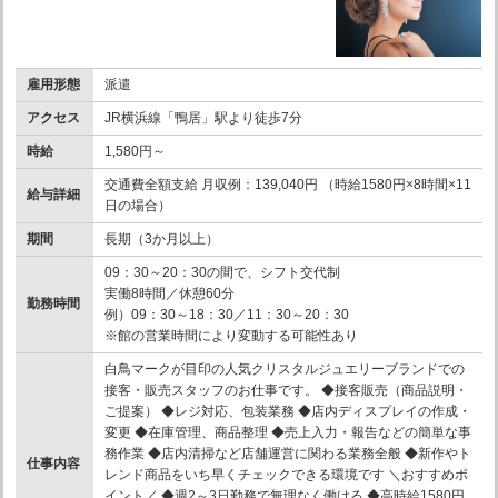
雇用形態
派遣
アクセス
JR横浜線「鴨居」駅より徒歩7分
時給
1,580円～
交通費全額支給 月収例：139,040円 （時給1580円×8時間×11
給与詳細
日の場合）
期間
長期（3か月以上）
09：30～20：30の間で、シフト交代制
実働8時間／休憩60分
勤務時間
例）09：30～18：30／11：30～20：30
※館の営業時間により変動する可能性あり
白鳥マークが目印の人気クリスタルジュエリーブランドでの
接客・販売スタッフのお仕事です。 ◆接客販売（商品説明・
ご提案） ◆レジ対応、包装業務 ◆店内ディスプレイの作成・
変更 ◆在庫管理、商品整理 ◆売上入力・報告などの簡単な事
務作業 ◆店内清掃など店舗運営に関わる業務全般 ◆新作やト
仕事内容
レンド商品をいち早くチェックできる環境です ＼おすすめポ
イント／ ◆週2～3日勤務で無理なく働ける ◆高時給1580円