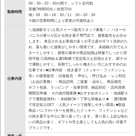
09：30～20：30の間で、シフト交代制
実働7時間50分／休憩70分
勤務時間
例）09：30～18：30／11：30～20：30
※館の営業時間により変更の可能性あり
＼池袋駅すぐ♪人気スイーツ販売スタッフ募集！／ バターや
バニラの香りが広がる焼き菓子専門店で、接客販売をお任せ
します。 来店されるお客様の多くが手土産やギフト目的のた
め、落ち着いた接客がしやすい環境です。 未経験の方でもス
タートしやすく、接客の基本や商品知識は研修でしっかり習
得可能 ◎高時給＆週5勤務で安定収入も目指せます。 駅チカ
で通勤しやすく、長期でしっかり働きたい方におすすめのお
仕事です♪ ■仕事内容 ・焼き菓子（クッキー・フィナンシェ
等）の接客販売 ・試食販売 ・声出し・呼び込み ・レジ対応
仕事内容
（お会計業務） ・商品説明、ご提案 ・品出し、商品補充 ・
ギフト包装、ラッピング ・在庫管理、納品対応 ・店内清掃、
開閉店準備 ・その他付随業務 ■おすすめポイント ・池袋駅ス
グで通勤超便利♪ ・未経験OK！丁寧な研修あり★ ・週5勤務
で安定収入GET ・人気スイーツで接客しやすい環境♪ ■取扱
商品 バニラやバターを使用したクッキー、フィナンシェなど
の焼き菓子を中心に取り扱っています。 香り高く上品な味わ
いの商品が多く、ギフトや手土産としても人気の高い洋菓子
ブランドです。
資格・経