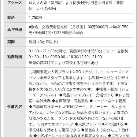
アクセス
ロ丸ノ内線「新宿駅」より徒歩4分/小田急小田原線「新宿
駅」より徒歩6分
時給
1,750円～
■別途、交通費全額支給 【月収例】 30万8000円 ＝時給1750
給与詳細
円×実働8時間×月22日勤務の場合
期間
長期（3か月以上）
9：30～21：00の間で、実働8時間/休憩60分／シフト交換制
勤務時間
9：30～18：00/10:00～18:30/12:30～21:00
※館の営業時間により前後する可能性あり
＼期間限定／人気ブランドUGG（アグ）にて、シューズ・ア
パレル販売スタッフを募集します。 お客様一人ひとりに寄り
添いながら、商品のご提案や接客を行うお仕事です。丁寧な
接客を大切にしたい方におすすめです。 ◆接客・販売（シュ
ーズ・アパレル） ◆商品ディスプレイ・売場づくり ◆レジ対
応・会計業務 ◆在庫管理・商品整理 ◆コーディネート提案
仕事内容
◆店舗運営サポート UGGのブーツ、スニーカー、サンダル、
アパレル、バッグなど幅広い商品を取り扱います。店舗での
研修があるため、ブランドの知識を身につけながら働けま
す。 ＼おすすめポイント／ ◆人気ブランドUGGで働ける ◆
販売経験を活かして活躍できる ◆髪色自由で自分らしく働け
る ◆お客様とじっくり向き合える接客スタイル ◆ブランド知