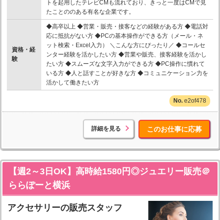
トを起用したテレビCMも流れており、きっと一度はCMで見
たことののある有名な企業です。
◆高卒以上 ◆営業・販売・接客などの経験がある方 ◆電話対
応に抵抗がない方 ◆PCの基本操作ができる方（メール・ネ
ット検索・Excel入力） ＼こんな方にぴったり／ ◆コールセ
資格・経
ンター経験を活かしたい方 ◆営業や販売、接客経験を活かし
験
たい方 ◆スムーズな文字入力ができる方 ◆PC操作に慣れて
いる方 ◆人と話すことが好きな方 ◆コミュニケーション力を
活かして働きたい方
e2of478
詳細を見る
このお仕事に応募
【週2～3日OK】高時給1580円◎ジュエリー販売＠
ららぽーと横浜
アクセサリーの販売スタッフ