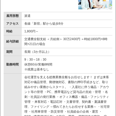
雇用形態
派遣
アクセス
各線「新宿」駅から徒歩8分
時給
1,800円～
交通費全額支給 ＜月給例＞ 30万2400円 ＝時給1800円×8時
給与詳細
間×21日の場合
期間
長期（3か月以上）
9：30～18：30
勤務時間
休憩60分/実働8時間
※残業は基本なし
会社運営を支える総務業務全般をお任せします！ まずは来客
対応や備品管理、郵便物対応、書類の押印手続きなど、取り
組みやすい業務からスタート。 ・入退社に伴う備品・アカウ
ント等の管理 ・PC、携帯電話など貸与品の支給・管理 ・名
刺・社員証の発行業務 ・オフィス機器・備品・ファシリティ
管理 ・来客対応・電話応対 ・文書管理、契約書・稟議書管
理、ファイリング ～慣れてきたらお任せする業務～ ・社宅管
理 ・社用車管理 ・防災管理 ・社員総会の企画・運営 ・