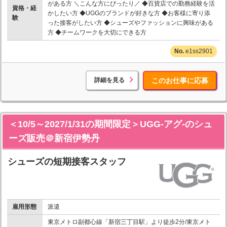
がある方 ＼こんな方にぴったり／ ◆百貨店での勤務経験を活
資格・経
かしたい方 ◆UGGのブランドが好きな方 ◆お客様に寄り添
験
った接客がしたい方 ◆シューズやファッションに興味がある
方 ◆チームワークを大切にできる方
e1ss2901
詳細を見る
このお仕事に応募
＜10/5～2027/1/31の期間限定＞UGG-アグ-のシュ
ーズ販売＠新宿伊勢丹
シューズの短期接客スタッフ
雇用形態
派遣
東京メトロ副都心線「新宿三丁目駅」より徒歩2分/東京メト