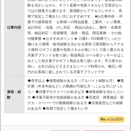
験を活かしながら、ギフト提案や包装スキルなど百貨店なら
ではの接客力も磨けます。新宿駅からアクセスしやすく、長
期で安定して働きたい方におすすめです。 ■お仕事内容 ・洋
菓子の接客販売 ・お客様への商品提案、ご案内 ・レジ業務、
仕事内容
会計対応 ・包装、のし対応 ・商品の品出し、陳列 ・在庫管
理、納品対応 ・売場整理、清掃 ・開店、閉店業務 ・その他
付随業務 ★おすすめポイント★ ◎週4～5日勤務でしっかり
働ける ◎接客・販売経験を活かせる環境 ◎新宿駅からアクセ
ス便利 ◎ギフト提案や包装スキルが身につく ◎長く愛される
洋菓子ブランドを取り扱い 取扱商品 ロール状クッキーをはじ
めとした焼き菓子やギフト商品を取り扱います。手土産やお
祝い、お礼の品などさまざまなシーンで利用され、幅広い世
代のお客様に親しまれている洋菓子ブランドです
◆高卒以上 ◆接客経験がある方（アルバイト経験も可） ◆繁
忙期（年末年始など）の勤務が可能な方 ＼こんな方にぴった
資格・経
り／ ◆洋菓子やスイーツが好きな方 ◆接客経験を活かしたい
験
方 ◆洋菓子販売や包装経験がある方 ◆百貨店・商業施設・駅
ナカ・スーパーでの勤務経験がある方 ◆試食販売などの経験
がある方 ◆長期で安定して働きたい方
e1ss2826