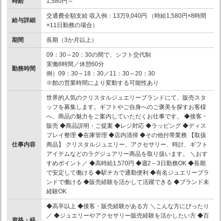
時給
1,580円～
交通費全額支給 収入例：13万9,040円 （時給1,580円×8時間
給与詳細
×11日勤務の場合）
期間
長期（3か月以上）
09：30～20：30の間で、シフト交代制
実働8時間／休憩60分
勤務時間
例）09：30～18：30／11：30～20：30
※館の営業時間により変動する可能性あり
世界的人気のクリスタルジュエリーブランドにて、販売スタ
ッフを募集します。ギフトやご自身へのご褒美を探すお客様
へ、商品の魅力をご案内していただくお仕事です。 ◆接客・
販売 ◆商品説明・ご提案 ◆レジ対応 ◆ラッピング ◆ディス
プレイ整理 ◆在庫管理 ◆店内清掃 ◆その他付帯業務 【取扱
仕事内容
商品】 クリスタルジュエリー、アクセサリー、時計、ギフト
アイテムなどのラグジュアリー商品を取り扱います。 ＼おす
すめポイント／ ◆高時給1,570円 ◆週2～3日勤務OK ◆長期
で安定して働ける ◆駅チカで通勤便利 ◆有名ジュエリーブラ
ンドで働ける ◆販売経験を活かして活躍できる ◆ブランド未
経験OK
◆高卒以上 ◆接客・販売経験がある方 ＼こんな方にぴったり
／ ◆ジュエリーやアクセサリー販売経験を活かしたい方 ◆百
資格・経