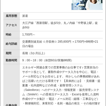
雇用形態
派遣
大江戸線「西新宿駅」徒歩5分、丸ノ内線「中野坂上駅」徒
アクセス
歩9分
時給
1,700円～
交通費別途支給 ☆月収例☆ 285,600円 ＝1700円×8時間×21
給与詳細
日の場合
期間
長期（3か月以上）
勤務時間
9：00～18：00（休憩60分/実働8時間）
エネルギー関連企業での営業事務のお仕事です♪ 営業担当の
サポート役として、書類作成やデータ入力を中心に、電話・
メール対応などをお任せします。 何かしらの事務経験があれ
ばご活躍いただける環境です！ 【具体的には】 ・見積書・提
案書・社内資料などの作成 ・顧客管理システム
（Salesforce）へのデータ入力・情報更新 ・販売管理システ
ム（SmileV）への受発注データ入力 ・Excelを使用した資料
作成やデータ集計 ・電話・メール対応（顧客・工事店など）
・郵便物対応、来客対応 ・名刺・備品の発注 ・その他付随す
仕事内容