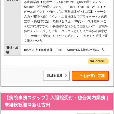
る庶務業務 ▼使用ツール Salesforce（顧客管理システム）、
SmileV（販売管理システム）、Excel、Outlook、Word ▼ア
ピールポイント ・何かしらの事務経験があればOK ・データ
入力・書類作成がメイン ・土日祝休みでプライベートとの両
立◎ ・長期で安定して働ける環境 ・30代・40代活躍中 ▼こ
んな方におすすめ ・事務経験を活かして働きたい方 ・営業事
務にチャレンジしたい方 ・コツコツとした入力業務が得意な
方 ・サポート業務にやりがいを感じる方 ・安定した環境で長
く働きたい方
資格・経
■高卒以上 ■事務経験（Excel、Wordの基本操作が可能な方）
験
e2of467
詳細を見る
このお仕事に応募
【病院事務スタッフ】入退院受付・総合案内業務｜
未経験歓迎＠新江古田