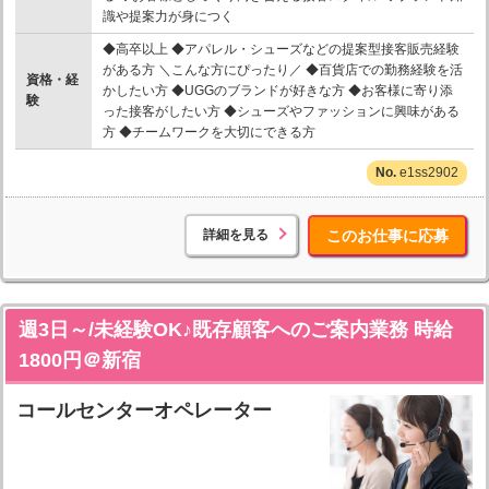
識や提案力が身につく
◆高卒以上 ◆アパレル・シューズなどの提案型接客販売経験
がある方 ＼こんな方にぴったり／ ◆百貨店での勤務経験を活
資格・経
かしたい方 ◆UGGのブランドが好きな方 ◆お客様に寄り添
験
った接客がしたい方 ◆シューズやファッションに興味がある
方 ◆チームワークを大切にできる方
e1ss2902
詳細を見る
このお仕事に応募
週3日～/未経験OK♪既存顧客へのご案内業務 時給
1800円＠新宿
コールセンターオペレーター