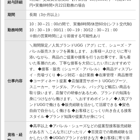
給与詳細
円×実働8時間×月22日勤務の場合
期間
長期（3か月以上）
10：30～21：00の間で、実働8時間/休憩60分(シフト交代制)
勤務時間
10：30～19：00/11：00～19：30/12：30～21：00
※館の営業時間により前後する可能性あり
＼期間限定／人気ブランドUGG（アグ）にて、シューズ・ア
パレル販売スタッフを募集します。 お客様一人ひとりに寄り
添いながら、商品のご提案や接客を行うお仕事です。落ち着
いた客層のため、丁寧な接客を大切にしたい方におすすめで
す。 ◆接客・販売（シューズ・アパレル） ◆商品ディスプレ
イ・売場づくり ◆レジ対応・会計業務 ◆在庫管理・商品整理
仕事内容
◆コーディネート提案 ◆店舗運営サポート UGGのブーツ、
スニーカー、サンダル、アパレル、バッグなど幅広い商品を
取り扱います。店舗での研修があるため、ブランドの知識を
身につけながら働けます。 ＼おすすめポイント／ ◆人気ブラ
ンドUGGで働ける ◆販売経験を活かして活躍できる ◆髪色
自由で自分らしく働ける ◆お客様とじっくり向き合える接客
スタイル ◆ブランド知識や提案力が身につく
◆高卒以上 ◆アパレル・シューズなどの提案型接客販売経験
がある方 ＼こんな方にぴったり／ ◆百貨店での勤務経験を活
資格・経
かしたい方 ◆UGGのブランドが好きな方 ◆お客様に寄り添