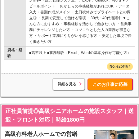
SmileV（販売管理システム）、Excel、Outlook、Word ▼ア
ピールポイント ・何かしらの事務経験があればOK ・データ
入力・書類作成がメイン ・土日祝休みでプライベートとの両
立◎ ・長期で安定して働ける環境 ・30代・40代活躍中 ▼こ
んな方におすすめ ・事務経験を活かして働きたい方 ・営業事
務にチャレンジしたい方 ・コツコツとした入力業務が得意な
方 ・サポート業務にやりがいを感じる方 ・安定した環境で長
く働きたい方
資格・経
■高卒以上 ■事務経験（Excel、Wordの基本操作が可能な方）
験
e2of467
詳細を見る
このお仕事に応募
正社員前提◎高級シニアホームの施設スタッフ｜送
迎・フロント対応｜時給1800円
高級有料老人ホームでの営繕