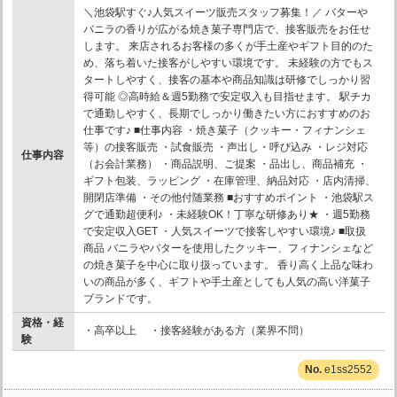
＼池袋駅すぐ♪人気スイーツ販売スタッフ募集！／ バターや
バニラの香りが広がる焼き菓子専門店で、接客販売をお任せ
します。 来店されるお客様の多くが手土産やギフト目的のた
め、落ち着いた接客がしやすい環境です。 未経験の方でもス
タートしやすく、接客の基本や商品知識は研修でしっかり習
得可能 ◎高時給＆週5勤務で安定収入も目指せます。 駅チカ
で通勤しやすく、長期でしっかり働きたい方におすすめのお
仕事です♪ ■仕事内容 ・焼き菓子（クッキー・フィナンシェ
等）の接客販売 ・試食販売 ・声出し・呼び込み ・レジ対応
仕事内容
（お会計業務） ・商品説明、ご提案 ・品出し、商品補充 ・
ギフト包装、ラッピング ・在庫管理、納品対応 ・店内清掃、
開閉店準備 ・その他付随業務 ■おすすめポイント ・池袋駅ス
グで通勤超便利♪ ・未経験OK！丁寧な研修あり★ ・週5勤務
で安定収入GET ・人気スイーツで接客しやすい環境♪ ■取扱
商品 バニラやバターを使用したクッキー、フィナンシェなど
の焼き菓子を中心に取り扱っています。 香り高く上品な味わ
いの商品が多く、ギフトや手土産としても人気の高い洋菓子
ブランドです。
資格・経
・高卒以上 ・接客経験がある方（業界不問）
験
e1ss2552