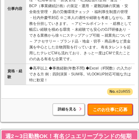
BCP（事業継続計画）の策定・運用 ・避難訓練の実施 ・安
仕事内容
全衛生管理 ・員の労働環境チェック ・福利厚生制度の管理
・社内外慶弔対応 ※ご本人の適性や経験を考慮しながら、業
務を分担していきます。 ～アピールポイント～ ・総務として
幅広い経験を積める環境 ・未経験でも安心のOJT研修あり ・
できる業務から徐々にステップアップ可能 ～就業先について
～ アクセサリー・ブランド品・地金・切手・商品券など貴金
属を中心とした古物買取を行っています。 有名タレントを起
用したテレビCMも流れており、きっと一度はCMで見たこと
ののある有名な企業です。
◆高卒以上 ◆事務経験(年数不問) ◆Excel（IF関数）の入力が
資格・経
できる方 例：四則演算・SUM等。VLOOKUP対応可能な方は
験
特に歓迎！
e2of455
詳細を見る
このお仕事に応募
週2～3日勤務OK！有名ジュエリーブランドの短期