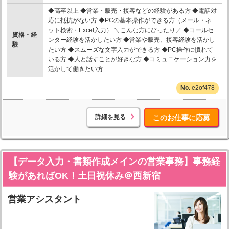
◆高卒以上 ◆営業・販売・接客などの経験がある方 ◆電話対
応に抵抗がない方 ◆PCの基本操作ができる方（メール・ネ
ット検索・Excel入力） ＼こんな方にぴったり／ ◆コールセ
資格・経
ンター経験を活かしたい方 ◆営業や販売、接客経験を活かし
験
たい方 ◆スムーズな文字入力ができる方 ◆PC操作に慣れて
いる方 ◆人と話すことが好きな方 ◆コミュニケーション力を
活かして働きたい方
e2of478
詳細を見る
このお仕事に応募
【データ入力・書類作成メインの営業事務】事務経
験があればOK！土日祝休み＠西新宿
営業アシスタント