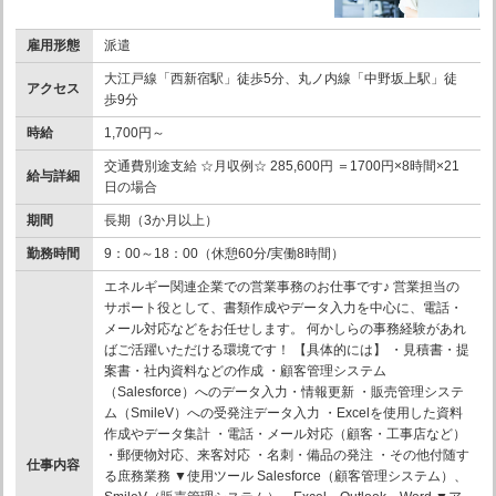
雇用形態
派遣
大江戸線「西新宿駅」徒歩5分、丸ノ内線「中野坂上駅」徒
アクセス
歩9分
時給
1,700円～
交通費別途支給 ☆月収例☆ 285,600円 ＝1700円×8時間×21
給与詳細
日の場合
期間
長期（3か月以上）
勤務時間
9：00～18：00（休憩60分/実働8時間）
エネルギー関連企業での営業事務のお仕事です♪ 営業担当の
サポート役として、書類作成やデータ入力を中心に、電話・
メール対応などをお任せします。 何かしらの事務経験があれ
ばご活躍いただける環境です！ 【具体的には】 ・見積書・提
案書・社内資料などの作成 ・顧客管理システム
（Salesforce）へのデータ入力・情報更新 ・販売管理システ
ム（SmileV）への受発注データ入力 ・Excelを使用した資料
作成やデータ集計 ・電話・メール対応（顧客・工事店など）
・郵便物対応、来客対応 ・名刺・備品の発注 ・その他付随す
仕事内容
る庶務業務 ▼使用ツール Salesforce（顧客管理システム）、