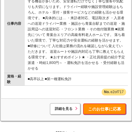
する機会が多いため、安全運転だけでなく丁寧な接客や気配
りも大切になります。ドライバー経験や施設管理経験はもち
ろん、ホテル・受付・接客サービスなどの経験も活かせる環
境です。 ■具体的には… ・来訪者対応、電話取次ぎ ・入居者
仕事内容
への送迎ドライバー業務 ・施設から青葉台駅までの送迎 ・施
設周辺への送迎対応 ・フロント業務 ・その他付随業務 ■就業
先について 青葉台エリアの高級有料老人ホームです。 落ち着
いた環境で、丁寧な対応力や安全運転の経験を活かせます。
■研修について 入社後は業務の流れを確認しながら覚えてい
ただきます。 送迎ルートや施設内対応も丁寧に教えてもらえ
る環境です。 ★おすすめポイント★ ・正社員前提の紹介予定
派遣 ・時給1,800円～ ・運転免許を活かせる ・受付経験も活
かせる
資格・経
■高卒以上 ■第一種運転免許
験
e2of717
詳細を見る
このお仕事に応募