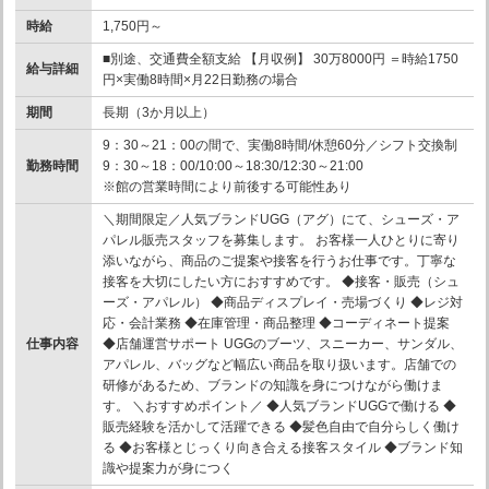
時給
1,750円～
■別途、交通費全額支給 【月収例】 30万8000円 ＝時給1750
給与詳細
円×実働8時間×月22日勤務の場合
期間
長期（3か月以上）
9：30～21：00の間で、実働8時間/休憩60分／シフト交換制
勤務時間
9：30～18：00/10:00～18:30/12:30～21:00
※館の営業時間により前後する可能性あり
＼期間限定／人気ブランドUGG（アグ）にて、シューズ・ア
パレル販売スタッフを募集します。 お客様一人ひとりに寄り
添いながら、商品のご提案や接客を行うお仕事です。丁寧な
接客を大切にしたい方におすすめです。 ◆接客・販売（シュ
ーズ・アパレル） ◆商品ディスプレイ・売場づくり ◆レジ対
応・会計業務 ◆在庫管理・商品整理 ◆コーディネート提案
仕事内容
◆店舗運営サポート UGGのブーツ、スニーカー、サンダル、
アパレル、バッグなど幅広い商品を取り扱います。店舗での
研修があるため、ブランドの知識を身につけながら働けま
す。 ＼おすすめポイント／ ◆人気ブランドUGGで働ける ◆
販売経験を活かして活躍できる ◆髪色自由で自分らしく働け
る ◆お客様とじっくり向き合える接客スタイル ◆ブランド知
識や提案力が身につく