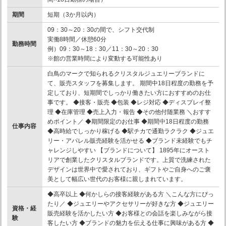
期間
短期（3か月以内）
09：30～20：30の間で、シフト交代制
実働8時間／休憩60分
勤務時間
例）09：30～18：30／11：30～20：30
※館の営業時間により変動する可能性あり
白鳥のマークで知られるクリスタルジュエリーブランドに
て、販売スタッフを募集します。 期間中18日程度の勤務を予
定しており、短期間でしっかり働きたい方におすすめのお仕
事です。 ◆接客・販売 ◆包装 ◆レジ対応 ◆ディスプレイ整
理 ◆在庫管理 ◆売上入力・報告 ◆その他付随業務 ＼おすす
めポイント／ ◆期間限定のお仕事 ◆期間中18日程度の勤務
仕事内容
◆高時給でしっかり稼げる ◆駅チカで通勤ラクラク ◆ジュエ
リー・アパレル販売経験を活かせる ◆ブランド未経験でもチ
ャレンジしやすい 【ブランドについて】 1895年にオースト
リアで創業したクリスタルブランドです。上質で洗練された
デザインは世界中で愛されており、ギフトやご自身へのご褒
美として幅広い世代のお客様に親しまれています。
◆高卒以上 ◆何かしらの接客経験がある方 ＼こんな方にぴっ
たり／ ◆ジュエリーやアクセサリーが好きな方 ◆ジュエリー
資格・経
販売経験を活かしたい方 ◆お客様との会話を楽しみながら接
験
客したい方 ◆ブランドの魅力を伝える仕事に興味がある方 ◆