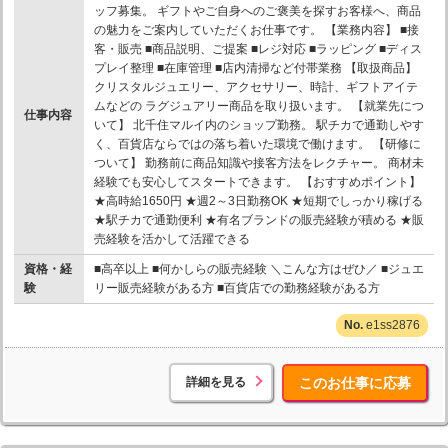
ッフ募集。 ギフトやご自身へのご褒美を探すお客様へ、商品
の魅力をご案内していただくお仕事です。 【業務内容】 ■接
客・販売 ■商品説明、ご提案 ■レジ対応 ■ラッピング ■ディス
プレイ整理 ■在庫管理 ■店内清掃など付帯業務 【取扱商品】
クリスタルジュエリー、アクセサリー、時計、ギフトアイテ
ムなどの ラグジュアリー商品を取り扱います。 【就業先につ
仕事内容
いて】 北千住マルイ内のショップ勤務。 駅チカで通勤しやす
く、百貨店ならではの落ち着いた環境で働けます。 【研修に
ついて】 勤務前に商品知識や接客方法をレクチャー。 商材未
経験でも安心してスタートできます。 【おすすめポイント】
★高時給1650円 ★週2～3日勤務OK ★短期でしっかり稼げる
★駅チカで通勤便利 ★有名ブランドの販売経験が積める ★販
売経験を活かして活躍できる
資格・経
■高卒以上 ■何かしらの販売経験 ＼こんな方はぜひ／ ■ジュエ
験
リー販売経験がある方 ■百貨店での勤務経験がある方
e1ss2876
詳細を見る
このお仕事に応募