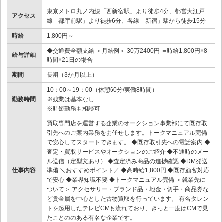
東京メトロ丸ノ内線「西新宿駅」より徒歩4分、都営大江戸
アクセス
線「都庁前駅」より徒歩6分、各線「新宿」駅から徒歩15分
時給
1,800円～
◆交通費全額支給 ＜月給例＞ 30万2400円 ＝時給1,800円×8
給与詳細
時間×21日の場合
期間
長期（3か月以上）
10：00～19：00（休憩60分/実働8時間）
勤務時間
※残業は基本なし
※時短勤務も相談可
買取専門店を運営する企業のオークション事業部にて既存取
引先へのご案内業務をお任せします。トークマニュアル完備
で安心してスタートできます。 ◆既存取引先への電話案内 ◆
査定・買取サービスやオークションのご紹介 ◆不通時のメー
ル送信（定型文あり） ◆査定済み商品の進捗確認 ◆DM発送
仕事内容
準備 ＼おすすめポイント／ ◆高時給1,800円 ◆既存顧客対応
で安心 ◆業界知識不要 ◆トークマニュアル完備 ＜就業先に
ついて＞ アクセサリー・ブランド品・地金・切手・商品券な
ど貴金属を中心とした古物買取を行っています。 有名タレン
トを起用したテレビCMも流れており、きっと一度はCMで見
たことののある有名な企業です。