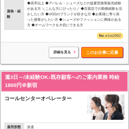
◆高卒以上 ◆アパレル・シューズなどの提案型接客販売経験
がある方 ＼こんな方にぴったり／ ◆百貨店での勤務経験を活
資格・経
かしたい方 ◆UGGのブランドが好きな方 ◆お客様に寄り添
験
った接客がしたい方 ◆シューズやファッションに興味がある
方 ◆チームワークを大切にできる方
e1ss2902
詳細を見る
このお仕事に応募
週3日～/未経験OK♪既存顧客へのご案内業務 時給
1800円＠新宿
コールセンターオペレーター
雇用形態
派遣