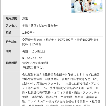
雇用形態
派遣
アクセス
各線「新宿」駅から徒歩8分
時給
1,800円～
交通費全額支給 ＜月給例＞ 30万2400円 ＝時給1800円×8時
給与詳細
間×21日の場合
期間
長期（3か月以上）
9：30～18：30
勤務時間
休憩60分/実働8時間
※残業は基本なし
会社運営を支える総務業務全般をお任せします！ まずは来客
対応や備品管理、郵便物対応、書類の押印手続きなど、取り
組みやすい業務からスタート。 ・入退社に伴う備品・アカウ
ント等の管理 ・PC、携帯電話など貸与品の支給・管理 ・名
刺・社員証の発行業務 ・オフィス機器・備品・ファシリティ
管理 ・来客対応・電話応対 ・文書管理、契約書・稟議書管
理、ファイリング ～慣れてきたらお任せする業務～ ・社宅管
理 ・社用車管理 ・防災管理 ・社員総会の企画・運営 ・