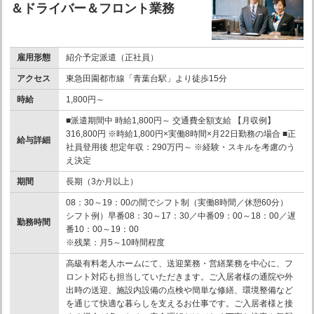
＆ドライバー＆フロント業務
雇用形態
紹介予定派遣（正社員）
アクセス
東急田園都市線「青葉台駅」より徒歩15分
時給
1,800円～
■派遣期間中 時給1,800円～ 交通費全額支給 【月収例】
316,800円 ※時給1,800円×実働8時間×月22日勤務の場合 ■正
給与詳細
社員登用後 想定年収：290万円～ ※経験・スキルを考慮のう
え決定
期間
長期（3か月以上）
08：30～19：00の間でシフト制（実働8時間／休憩60分）
シフト例）早番08：30～17：30／中番09：00～18：00／遅
勤務時間
番10：00～19：00
※残業：月5～10時間程度
高級有料老人ホームにて、送迎業務・営繕業務を中心に、フ
ロント対応も担当していただきます。ご入居者様の通院や外
出時の送迎、施設内設備の点検や簡単な修繕、環境整備など
を通じて快適な暮らしを支えるお仕事です。ご入居者様と接