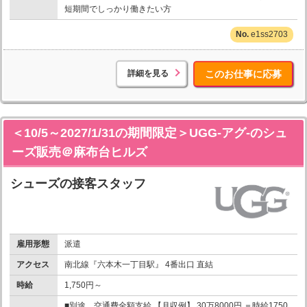
短期間でしっかり働きたい方
e1ss2703
詳細を見る
このお仕事に応募
＜10/5～2027/1/31の期間限定＞UGG-アグ-のシュ
ーズ販売＠麻布台ヒルズ
シューズの接客スタッフ
雇用形態
派遣
アクセス
南北線『六本木一丁目駅』 4番出口 直結
時給
1,750円～
■別途、交通費全額支給 【月収例】 30万8000円 ＝時給1750