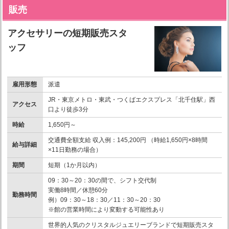
販売
アクセサリーの短期販売スタ
ッフ
雇用形態
派遣
JR・東京メトロ・東武・つくばエクスプレス「北千住駅」西
アクセス
口より徒歩3分
時給
1,650円～
交通費全額支給 収入例：145,200円 （時給1,650円×8時間
給与詳細
×11日勤務の場合）
期間
短期（1か月以内）
09：30～20：30の間で、シフト交代制
実働8時間／休憩60分
勤務時間
例）09：30～18：30／11：30～20：30
※館の営業時間により変動する可能性あり
世界的人気のクリスタルジュエリーブランドで短期販売スタ