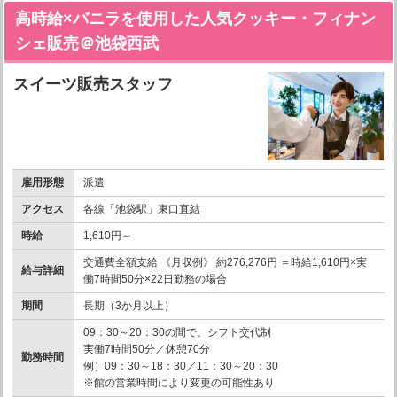
高時給×バニラを使用した人気クッキー・フィナン
シェ販売＠池袋西武
スイーツ販売スタッフ
雇用形態
派遣
アクセス
各線「池袋駅」東口直結
時給
1,610円～
交通費全額支給 《月収例》 約276,276円 ＝時給1,610円×実
給与詳細
働7時間50分×22日勤務の場合
期間
長期（3か月以上）
09：30～20：30の間で、シフト交代制
実働7時間50分／休憩70分
勤務時間
例）09：30～18：30／11：30～20：30
※館の営業時間により変更の可能性あり