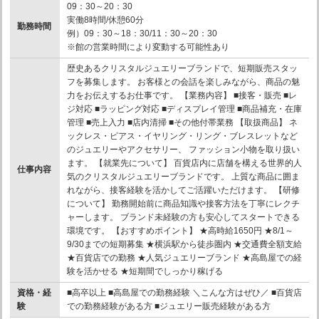
09：30～20：30
実働8時間/休憩60分
勤務時間
例）09：30～18：30/11：30～20：30
※館の営業時間により変動する可能性あり
歴史あるクリスタルジュエリーブランドで、短期販売スタッ
フを募集します。 お客様との会話を楽しみながら、商品の魅
力をお伝えするお仕事です。 【業務内容】 ■接客・販売 ■レ
ジ対応 ■ラッピング対応 ■ディスプレイ管理 ■商品補充・在庫
管理 ■売上入力 ■店内清掃 ■その他付帯業務 【取扱商品】 ネ
ックレス・ピアス・イヤリング・リング・ブレスレットなど
のジュエリーやアクセサリー、 ファッション小物を取り扱い
ます。 【就業先について】 百貨店内に店舗を構える世界的人
仕事内容
気のクリスタルジュエリーブランドです。 上質な商品に囲ま
れながら、接客経験を活かしてご活躍いただけます。 【研修
について】 勤務開始前に商品知識や接客方法を丁寧にレクチ
ャーします。 ブランド未経験の方も安心してスタートできる
環境です。 【おすすめポイント】 ★高時給1650円 ★8/1～
9/30までの短期募集 ★横浜駅から徒歩圏内 ★交通費全額支給
★百貨店での勤務 ★人気ジュエリーブランド ★高島屋での経
験を活かせる ★短期間でしっかり稼げる
資格・経
■高卒以上 ■高島屋での勤務経験 ＼こんな方はぜひ／ ■百貨店
験
での勤務経験がある方 ■ジュエリー販売経験がある方